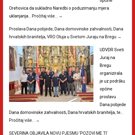
općine
Orehovica da sukladno Naredbi o poduzimanju mjera
uklanjanja…
Pročitaj više…
→
Proslava Dana pobjede, Dana domovinske zahvalnosti, Dana
hrvatskih branitelja, VRO Oluja u Svetom Juraju na Bregu
→
UDVDR Sveti
Juraj na
Bregu
organizirala
je uz podršku
općine
proslavu
Dana pobjede
Dana domovinske zahvalnosti, Dana hrvatskih branitelja, te…
Pročitaj više…
→
SEVERINA OBJAVILA NOVU PJESMU ‘POZOVI ME TI’