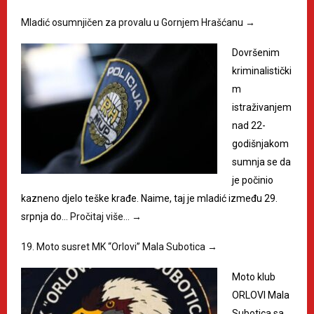
Mladić osumnjičen za provalu u Gornjem Hrašćanu
→
Dovršenim
kriminalistički
m
istraživanjem
nad 22-
godišnjakom
sumnja se da
je počinio
kazneno djelo teške krađe. Naime, taj je mladić između 29.
srpnja do…
Pročitaj više…
→
19. Moto susret MK “Orlovi” Mala Subotica
→
Moto klub
ORLOVI Mala
Subotica sa