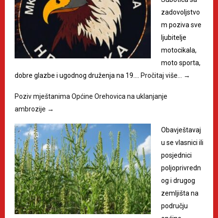
zadovoljstvo
m poziva sve
ljubitelje
motocikala,
moto sporta,
dobre glazbe i ugodnog druženja na 19.…
Pročitaj više…
→
Poziv mještanima Općine Orehovica na uklanjanje
ambrozije
→
Obavještavaj
u se vlasnici ili
posjednici
poljoprivredn
og i drugog
zemljišta na
području