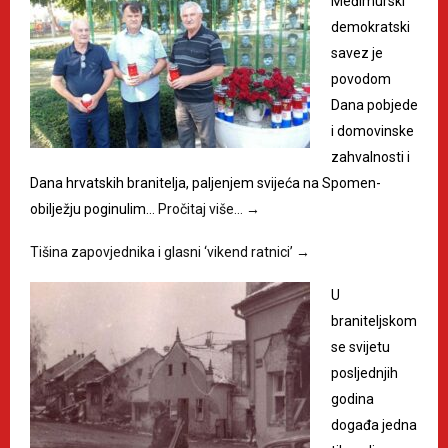
Međimurski
demokratski
savez je
povodom
Dana pobjede
i domovinske
zahvalnosti i
Dana hrvatskih branitelja, paljenjem svijeća na Spomen-
obilježju poginulim…
Pročitaj više…
→
Tišina zapovjednika i glasni ‘vikend ratnici’
→
U
braniteljskom
se svijetu
posljednjih
godina
događa jedna