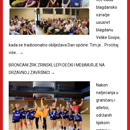
blagdansko
ozračje
ususret
blagdanu
Velike Gospe,
kada se tradicionalno obilježava Dan općine. Tim je…
Pročitaj
više…
→
BRONČANI ŽRK ZRINSKI, LEPI DEČKI I MEĐIMURJE NA
DRŽAVNOJ ZAVRŠNICI
→
Nakon
natjecanja u
graničaru i
atletici,
održanih
tijekom