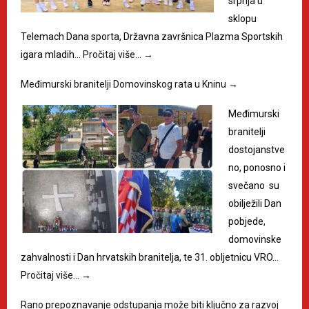
srpnja u
sklopu
Telemach Dana sporta, Državna završnica Plazma Sportskih
igara mladih…
Pročitaj više…
→
Međimurski branitelji Domovinskog rata u Kninu
→
Međimurski
branitelji
dostojanstve
no, ponosno i
svečano su
obilježili Dan
pobjede,
domovinske
zahvalnosti i Dan hrvatskih branitelja, te 31. obljetnicu VRO…
Pročitaj više…
→
Rano prepoznavanje odstupanja može biti ključno za razvoj