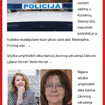
noćnim
satima, u
Kuršancu,
Glavnoj ulici,
nepoznati
počinitelj je iz
hodnika nezaključane kuće ukrao razni alat. Materijalna…
Pročitaj više…
→
Izložba umjetničkih slika članica Likovnog udruženja Čakovec
Ljiljane Horvat i Nede Horvat
→
Najava
izložbe
umjetničkih
slika članica
Likovnog
udruženja