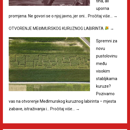
tiha, ali
uporna
promjena. Ne govori se o njoj javno, jer oni…
Pročitaj više…
→
OTVORENJE MEĐIMURSKOG KURUZNOG LABIRINTA
→
Spremni za
novu
pustolovinu
među
visokim
stabljikama
kuruze?
Pozivamo
vas na otvorenje Međimurskog kuruznog labirinta – mjesta
zabave, istraživanja i…
Pročitaj više…
→