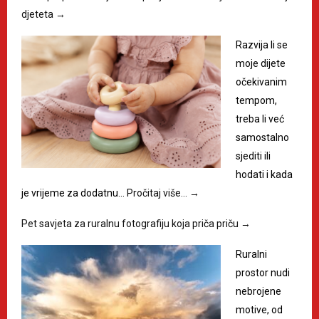
djeteta
→
Razvija li se
moje dijete
očekivanim
tempom,
treba li već
samostalno
sjediti ili
hodati i kada
je vrijeme za dodatnu…
Pročitaj više…
→
Pet savjeta za ruralnu fotografiju koja priča priču
→
Ruralni
prostor nudi
nebrojene
motive, od