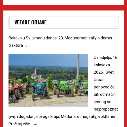
VEZANE OBJAVE
Rokovo u Sv. Urbanu donosi 23. Međunarodni rally oldtimer
traktora
→
U nedjelju, 16.
kolovoza
2026., Sveti
Urban
ponovno će
biti domaćin
jednog od
najprepoznat
ljivijih događanja ovoga kraja, Međunarodnog rallyja oldtimer…
Pročitaj više…
→