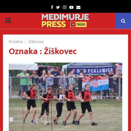
Facebook
Twitter
Instagram
Youtube
Email
PRIMARY
MENU
Početna
Žiškovec
Oznaka : Žiškovec