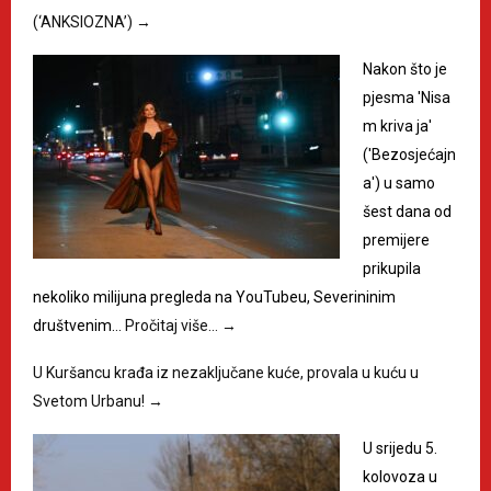
(‘ANKSIOZNA’)
→
Nakon što je
pjesma 'Nisa
m kriva ja'
('Bezosjećajn
a') u samo
šest dana od
premijere
prikupila
nekoliko milijuna pregleda na YouTubeu, Severininim
društvenim…
Pročitaj više…
→
U Kuršancu krađa iz nezaključane kuće, provala u kuću u
Svetom Urbanu!
→
U srijedu 5.
kolovoza u