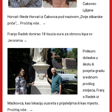
Čakovec
Ljiljane
Horvat i Nede Horvat iz Čakovca pod nazivom „Dvije slikarske
priče“,…
Pročitaj više…
→
Franjo Radek donirao 18 tisuća eura za obnovu kipa sv.
Jeronima
→
Prilikom
dolaska u
školu ili
posjeta gradu
sredinom
prošlog
stoljeća, Franj
o Radek iz
Mačkovca, kao lokaciju susreta s prijateljima ili kao mjesto…
Pročitaj više…
→