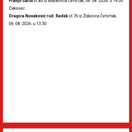
Franjo Šardi
st.80 iz Mačkovca Četvrtak, 06. 08. 2026. u 14:00
Čakovec
Dragica Novaković rođ. Radek
st.76 iz Žiškovca Četvrtak,
06. 08. 2026. u 13:30