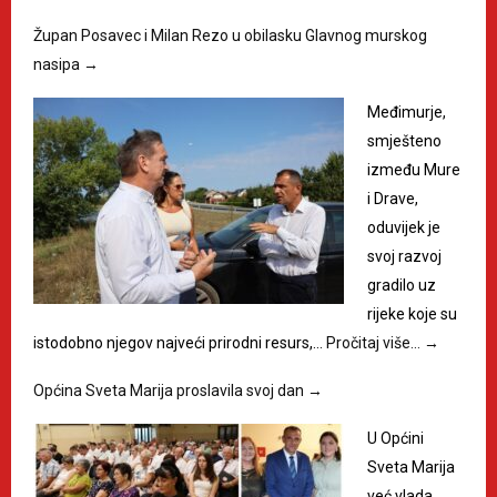
Župan Posavec i Milan Rezo u obilasku Glavnog murskog
nasipa
→
Međimurje,
smješteno
između Mure
i Drave,
oduvijek je
svoj razvoj
gradilo uz
rijeke koje su
istodobno njegov najveći prirodni resurs,…
Pročitaj više…
→
Općina Sveta Marija proslavila svoj dan
→
U Općini
Sveta Marija
već vlada