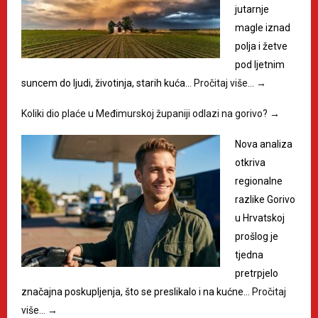
jutarnje
magle iznad
polja i žetve
pod ljetnim
suncem do ljudi, životinja, starih kuća…
Pročitaj više…
→
Koliki dio plaće u Međimurskoj županiji odlazi na gorivo?
→
Nova analiza
otkriva
regionalne
razlike Gorivo
u Hrvatskoj
prošlog je
tjedna
pretrpjelo
značajna poskupljenja, što se preslikalo i na kućne…
Pročitaj
više…
→