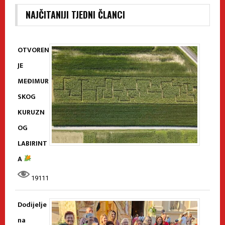
NAJČITANIJI TJEDNI ČLANCI
OTVOREN
JE
MEĐIMUR
SKOG
KURUZN
OG
LABIRINT
A
19111
Dodijelje
na