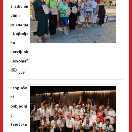
tradicion
alnih
priznanja
„Najbolje
na
Porcijunk
ulovome”
509
Proglaše
ni
pobjedni
ci
Svjetsko