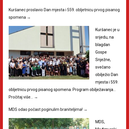
Kuršanec proslavio Dan mjesta i 559. obljetnicu prvog pisanog
spomena
→
Kuršanec je u
srijedu, na
blagdan
Gospe
Snježne,
svečano
obilježio Dan
mjesta i 559.
obljetnicu prvog pisanog spomena. Program obilježavanja…
Pročitaj više…
→
MDS odao počast poginulim braniteljima!
→
MDS,