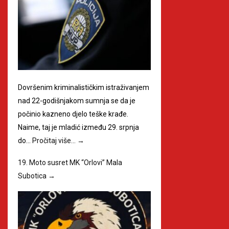
Dovršenim kriminalističkim istraživanjem
nad 22-godišnjakom sumnja se da je
počinio kazneno djelo teške krađe.
Naime, taj je mladić između 29. srpnja
do…
Pročitaj više…
→
19. Moto susret MK “Orlovi” Mala
Subotica
→