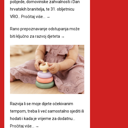
pobjede, domovinske zahvalnosti i Dan
hrvatskih branitelja, te 31. obljetnicu
VRO…
Pročitaj više…
→
Rano prepoznavanje odstupanja može
biti ključno za razvoj djeteta
→
Razvija li se moje dijete očekivanim
tempom, treba li već samostalno sjediti ili
hodati i kada je vrijeme za dodatnu…
Pročitaj više…
→