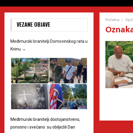
Početna
Opći
VEZANE OBJAVE
Oznaka 
Međimurski branitelji Domovinskog rata u
Kninu
→
Međimurski branitelji dostojanstveno,
ponosno i svečano su obilježili Dan