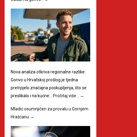
Nova analiza otkriva regionalne razlike
Gorivo u Hrvatskoj prošlog je tjedna
pretrpjelo značajna poskupljenja, što se
preslikalo i na kućne…
Pročitaj više…
→
Mladić osumnjičen za provalu u Gornjem
Hrašćanu
→