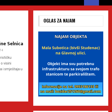
OGLAS ZA NAJAM
ne Selnica
74
rističku
o visini
a i smještaja u