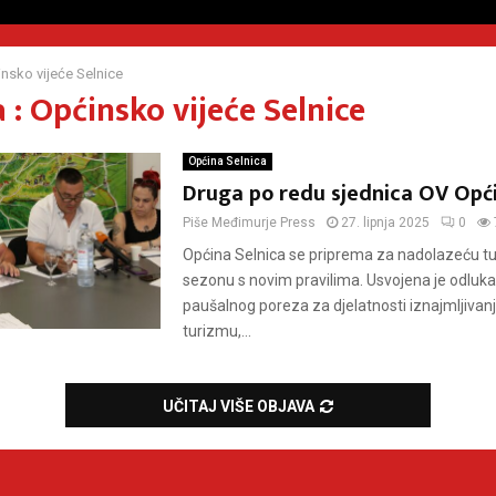
nsko vijeće Selnice
: Općinsko vijeće Selnice
Općina Selnica
Druga po redu sjednica OV Opći
Piše
Međimurje Press
27. lipnja 2025
0
Općina Selnica se priprema za nadolazeću tu
sezonu s novim pravilima. Usvojena je odluka 
paušalnog poreza za djelatnosti iznajmljivanj
turizmu,...
UČITAJ VIŠE OBJAVA