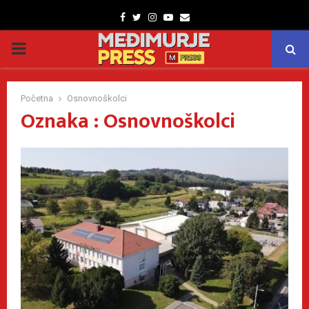
Facebook
Twitter
Instagram
Youtube
Email
PRIMARY
MENU
Početna
Osnovnoškolci
Oznaka : Osnovnoškolci