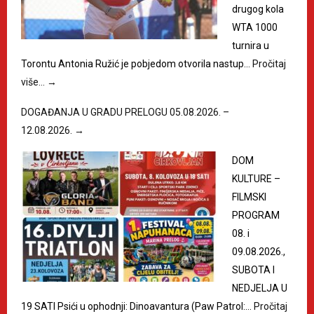
drugog kola
WTA 1000
turnira u
Torontu Antonia Ružić je pobjedom otvorila nastup…
Pročitaj
više…
→
DOGAĐANJA U GRADU PRELOGU 05.08.2026. –
12.08.2026.
→
DOM
KULTURE –
FILMSKI
PROGRAM
08. i
09.08.2026.,
SUBOTA I
NEDJELJA U
19 SATI Psići u ophodnji: Dinoavantura (Paw Patrol:…
Pročitaj