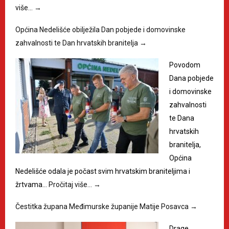
više…
→
Općina Nedelišće obilježila Dan pobjede i domovinske
zahvalnosti te Dan hrvatskih branitelja
→
Povodom
Dana pobjede
i domovinske
zahvalnosti
te Dana
hrvatskih
branitelja,
Općina
Nedelišće odala je počast svim hrvatskim braniteljima i
žrtvama…
Pročitaj više…
→
Čestitka župana Međimurske županije Matije Posavca
→
Drage