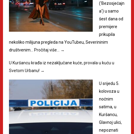
('Bezosjećajn
a') u samo
šest dana od
premijere
prikupila
nekoliko milijuna pregleda na YouTubeu, Severininim
društvenim…
Pročitaj više…
→
U Kuršancu krađa iz nezaključane kuće, provala u kuću u
Svetom Urbanu!
→
U srijedu 5.
kolovoza u
noćnim
satima, u
Kuršancu,
Glavnoj ulici,
nepoznati