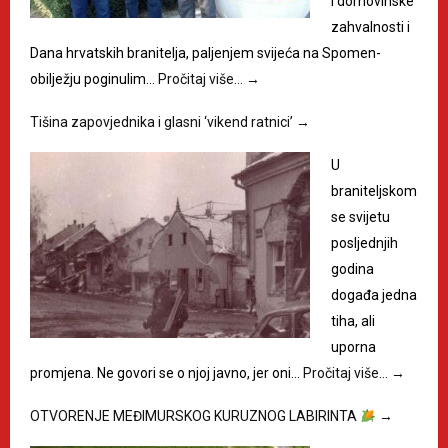
i domovinske
zahvalnosti i
Dana hrvatskih branitelja, paljenjem svijeća na Spomen-
obilježju poginulim…
Pročitaj više…
→
Tišina zapovjednika i glasni ‘vikend ratnici’
→
U
braniteljskom
se svijetu
posljednjih
godina
događa jedna
tiha, ali
uporna
promjena. Ne govori se o njoj javno, jer oni…
Pročitaj više…
→
OTVORENJE MEĐIMURSKOG KURUZNOG LABIRINTA
→