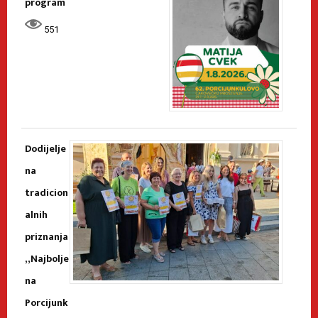
program
551
Dodijelje
na
tradicion
alnih
priznanja
„Najbolje
na
Porcijunk