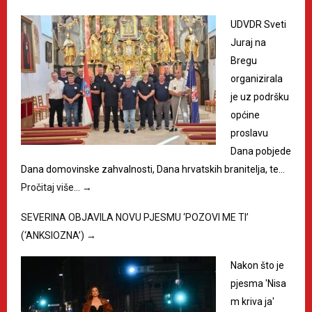
UDVDR Sveti
Juraj na
Bregu
organizirala
je uz podršku
općine
proslavu
Dana pobjede
Dana domovinske zahvalnosti, Dana hrvatskih branitelja, te…
Pročitaj više…
→
SEVERINA OBJAVILA NOVU PJESMU ‘POZOVI ME TI’
(‘ANKSIOZNA’)
→
Nakon što je
pjesma 'Nisa
m kriva ja'