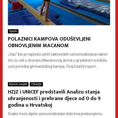
Sport+
POLAZNICI KAMPOVA ODUŠEVLJENI
OBNOVLJENIM MACANOM
„Vau“ bio je najčešći ushit čakovečkih osnovnoškolaca nakon
što su ušli u dvoranu Macanovog doma u gradskom središtu
uoči početka gimnastičkog kampa. Ovaj bazični sport...
Korisni savjeti
Zdravlje
HZJZ i UNICEF predstavili Analizu stanja
uhranjenosti i prehrane djece od 0 do 9
godina u Hrvatskoj
Svako treće dijete osnovnoškolske dobi ima prekomjernu