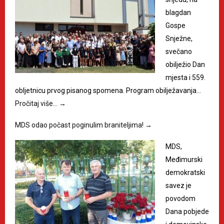
blagdan
Gospe
Snježne,
svečano
obilježio Dan
mjesta i 559.
obljetnicu prvog pisanog spomena. Program obilježavanja…
Pročitaj više…
→
MDS odao počast poginulim braniteljima!
→
MDS,
Međimurski
demokratski
savez je
povodom
Dana pobjede