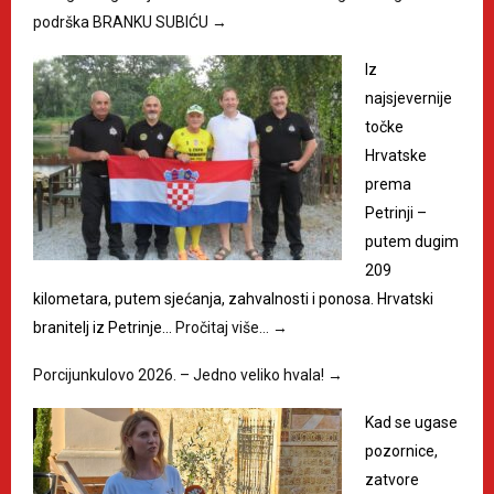
podrška BRANKU SUBIĆU
→
Iz
najsjevernije
točke
Hrvatske
prema
Petrinji –
putem dugim
209
kilometara, putem sjećanja, zahvalnosti i ponosa. Hrvatski
branitelj iz Petrinje…
Pročitaj više…
→
Porcijunkulovo 2026. – Jedno veliko hvala!
→
Kad se ugase
pozornice,
zatvore