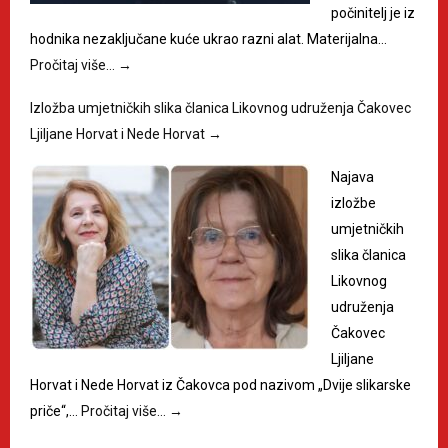
počinitelj je iz
hodnika nezaključane kuće ukrao razni alat. Materijalna…
Pročitaj više…
→
Izložba umjetničkih slika članica Likovnog udruženja Čakovec
Ljiljane Horvat i Nede Horvat
→
Najava
izložbe
umjetničkih
slika članica
Likovnog
udruženja
Čakovec
Ljiljane
Horvat i Nede Horvat iz Čakovca pod nazivom „Dvije slikarske
priče“,…
Pročitaj više…
→