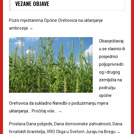
VEZANE OBJAVE
Poziv mještanima Općine Orehovica na uklanjanje
ambrozije
→
Obavještavaj
u se vlasnici ili
posjednici
poljoprivredn
og i drugog
zemljišta na
području
općine
Orehovica da sukladno Naredbi o poduzimanju mjera
uklanjanja…
Pročitaj više…
→
Proslava Dana pobjede, Dana domovinske zahvalnosti, Dana
hrvatskih branitelja, VRO Oluja u Svetom Juraju na Bregu
→