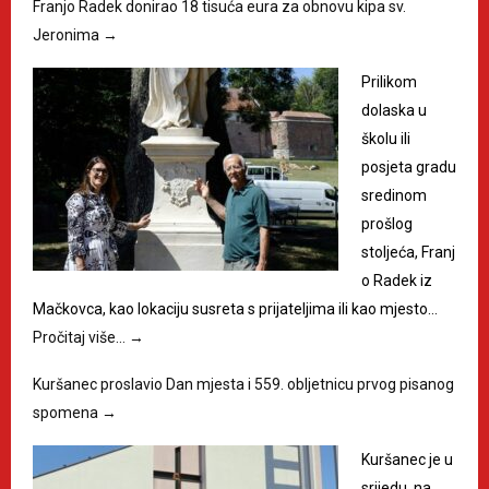
Franjo Radek donirao 18 tisuća eura za obnovu kipa sv.
Jeronima
→
Prilikom
dolaska u
školu ili
posjeta gradu
sredinom
prošlog
stoljeća, Franj
o Radek iz
Mačkovca, kao lokaciju susreta s prijateljima ili kao mjesto…
Pročitaj više…
→
Kuršanec proslavio Dan mjesta i 559. obljetnicu prvog pisanog
spomena
→
Kuršanec je u
srijedu, na