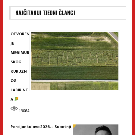
NAJČITANIJI TJEDNI ČLANCI
OTVOREN
JE
MEĐIMUR
SKOG
KURUZN
OG
LABIRINT
A
19084
Porcijunkulovo 2026. – Subotnji