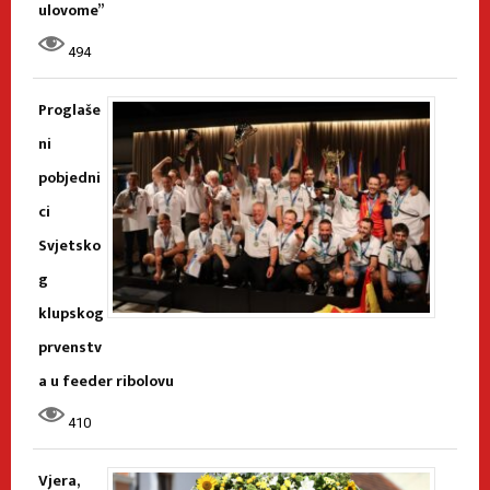
ulovome”
494
Proglaše
ni
pobjedni
ci
Svjetsko
g
klupskog
prvenstv
a u feeder ribolovu
410
Vjera,