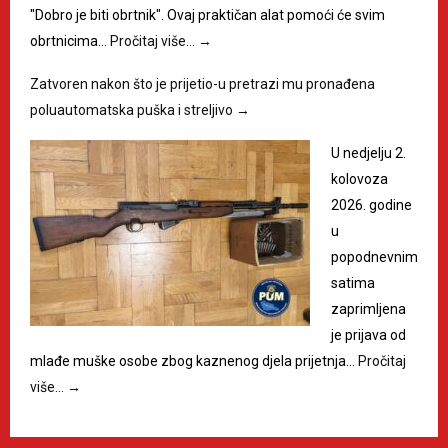
"Dobro je biti obrtnik". Ovaj praktičan alat pomoći će svim
obrtnicima…
Pročitaj više…
→
Zatvoren nakon što je prijetio-u pretrazi mu pronađena
poluautomatska puška i streljivo
→
U nedjelju 2.
kolovoza
2026. godine
u
popodnevnim
satima
zaprimljena
je prijava od
mlađe muške osobe zbog kaznenog djela prijetnja…
Pročitaj
više…
→