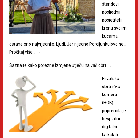
štandovi i
posljednji
posjetitelji
krenu svojim
kućama,
ostane ono najvrjednije. Ljudi. Jer nijedno Porcijunkulovo ne…
Pročitaj više…
→
Saznajte kako porezne izmjene utječu na vaš obrt
→
Hrvatska
obrtnička
komora
(HOK)
pripremila je
besplatni
digitalni
kalkulator