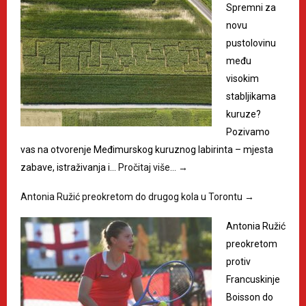
Spremni za
novu
pustolovinu
među
visokim
stabljikama
kuruze?
Pozivamo
vas na otvorenje Međimurskog kuruznog labirinta – mjesta
zabave, istraživanja i…
Pročitaj više…
→
Antonia Ružić preokretom do drugog kola u Torontu
→
Antonia Ružić
preokretom
protiv
Francuskinje
Boisson do