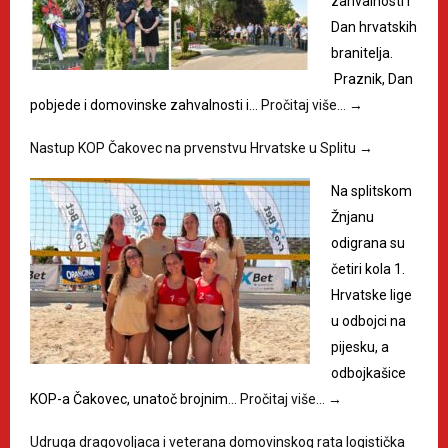
zahvalnosti i
Dan hrvatskih
branitelja.
Praznik, Dan
pobjede i domovinske zahvalnosti i…
Pročitaj više…
→
Nastup KOP Čakovec na prvenstvu Hrvatske u Splitu
→
Na splitskom
Žnjanu
odigrana su
četiri kola 1.
Hrvatske lige
u odbojci na
pijesku, a
odbojkašice
KOP-a Čakovec, unatoč brojnim…
Pročitaj više…
→
Udruga dragovoljaca i veterana domovinskog rata logistička