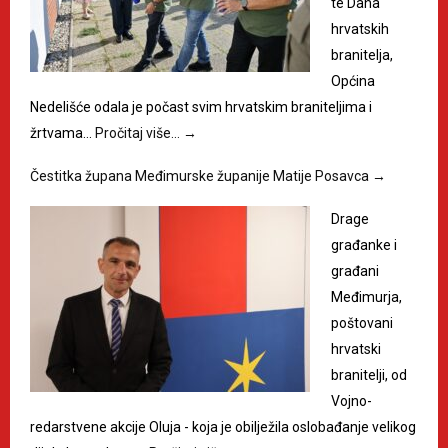
te Dana
hrvatskih
branitelja,
Općina
Nedelišće odala je počast svim hrvatskim braniteljima i
žrtvama…
Pročitaj više…
→
Čestitka župana Međimurske županije Matije Posavca
→
Drage
građanke i
građani
Međimurja,
poštovani
hrvatski
branitelji, od
Vojno-
redarstvene akcije Oluja - koja je obilježila oslobađanje velikog