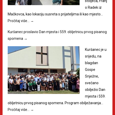
stoljeća, Franj
o Radek iz
Mačkovca, kao lokaciju susreta s prijateljima ili kao mjesto…
Pročitaj više…
→
Kuršanec proslavio Dan mjesta i 559. obljetnicu prvog pisanog
spomena
→
Kuršanec je u
srijedu, na
blagdan
Gospe
Snježne,
svečano
obilježio Dan
mjesta i 559.
obljetnicu prvog pisanog spomena. Program obilježavanja…
Pročitaj više…
→