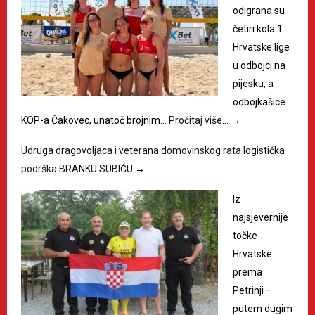
odigrana su
četiri kola 1.
Hrvatske lige
u odbojci na
pijesku, a
odbojkašice
KOP-a Čakovec, unatoč brojnim…
Pročitaj više…
→
Udruga dragovoljaca i veterana domovinskog rata logistička
podrška BRANKU SUBIĆU
→
Iz
najsjevernije
točke
Hrvatske
prema
Petrinji –
putem dugim