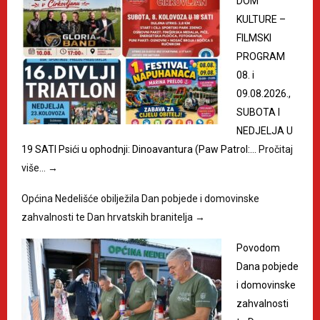
DOM
KULTURE –
FILMSKI
PROGRAM
08. i
09.08.2026.,
SUBOTA I
NEDJELJA U
19 SATI Psići u ophodnji: Dinoavantura (Paw Patrol:…
Pročitaj
više…
→
Općina Nedelišće obilježila Dan pobjede i domovinske
zahvalnosti te Dan hrvatskih branitelja
→
Povodom
Dana pobjede
i domovinske
zahvalnosti