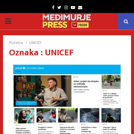
Facebook
Twitter
Instagram
Youtube
Email
PRIMARY
MENU
Početna
UNICEF
Oznaka : UNICEF