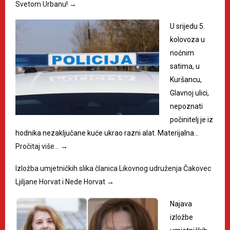
Svetom Urbanu!
→
U srijedu 5.
kolovoza u
noćnim
satima, u
Kuršancu,
Glavnoj ulici,
nepoznati
počinitelj je iz
hodnika nezaključane kuće ukrao razni alat. Materijalna…
Pročitaj više…
→
Izložba umjetničkih slika članica Likovnog udruženja Čakovec
Ljiljane Horvat i Nede Horvat
→
Najava
izložbe