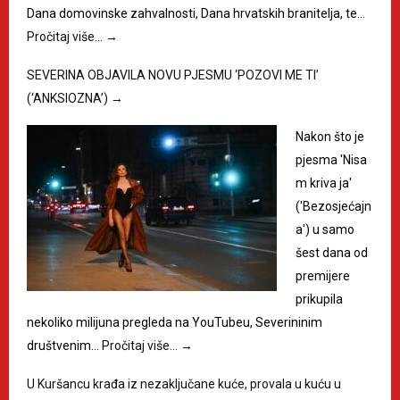
Dana domovinske zahvalnosti, Dana hrvatskih branitelja, te…
Pročitaj više…
→
SEVERINA OBJAVILA NOVU PJESMU ‘POZOVI ME TI’
(‘ANKSIOZNA’)
→
Nakon što je
pjesma 'Nisa
m kriva ja'
('Bezosjećajn
a') u samo
šest dana od
premijere
prikupila
nekoliko milijuna pregleda na YouTubeu, Severininim
društvenim…
Pročitaj više…
→
U Kuršancu krađa iz nezaključane kuće, provala u kuću u