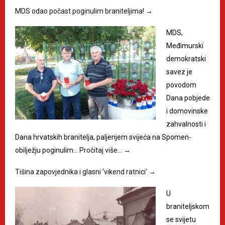
MDS odao počast poginulim braniteljima!
→
MDS,
Međimurski
demokratski
savez je
povodom
Dana pobjede
i domovinske
zahvalnosti i
Dana hrvatskih branitelja, paljenjem svijeća na Spomen-
obilježju poginulim…
Pročitaj više…
→
Tišina zapovjednika i glasni ‘vikend ratnici’
→
U
braniteljskom
se svijetu