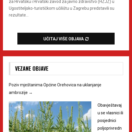
za Hrvatsku i Hrvatski zavod za javno zdravstvo (HZJZ) u
Ugostiteljsko-turističkom učilištu u Zagrebu predstavili su
rezultate...
UČITAJ VIŠE OBJAVA
VEZANE OBJAVE
Poziv mještanima Općine Orehovica na uklanjanje
ambrozije
→
Obavještavaj
u se vlasnici ili
posjednici
poljoprivredn