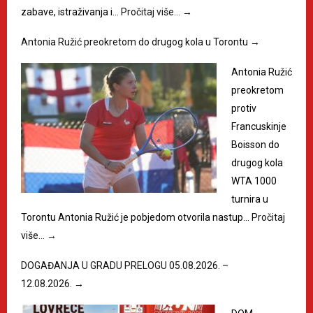
zabave, istraživanja i…
Pročitaj više…
→
Antonia Ružić preokretom do drugog kola u Torontu
→
Antonia Ružić
preokretom
protiv
Francuskinje
Boisson do
drugog kola
WTA 1000
turnira u
Torontu Antonia Ružić je pobjedom otvorila nastup…
Pročitaj
više…
→
DOGAĐANJA U GRADU PRELOGU 05.08.2026. –
12.08.2026.
→