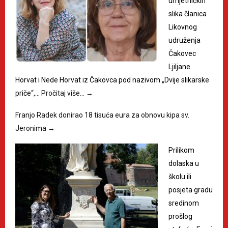
umjetničkih
slika članica
Likovnog
udruženja
Čakovec
Ljiljane
Horvat i Nede Horvat iz Čakovca pod nazivom „Dvije slikarske
priče“,…
Pročitaj više…
→
Franjo Radek donirao 18 tisuća eura za obnovu kipa sv.
Jeronima
→
Prilikom
dolaska u
školu ili
posjeta gradu
sredinom
prošlog