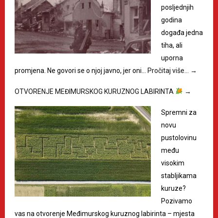
posljednjih
godina
događa jedna
tiha, ali
uporna
promjena. Ne govori se o njoj javno, jer oni…
Pročitaj više…
→
OTVORENJE MEĐIMURSKOG KURUZNOG LABIRINTA
→
Spremni za
novu
pustolovinu
među
visokim
stabljikama
kuruze?
Pozivamo
vas na otvorenje Međimurskog kuruznog labirinta – mjesta