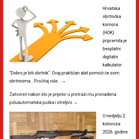
Hrvatska
obrtnička
komora
(HOK)
pripremila je
besplatni
digitalni
kalkulator
"Dobro je biti obrtnik". Ovaj praktičan alat pomoći će svim
obrtnicima…
Pročitaj više…
→
Zatvoren nakon što je prijetio-u pretrazi mu pronađena
poluautomatska puška i streljivo
→
U nedjelju 2.
kolovoza
2026. godine