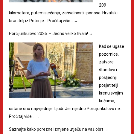
209
kilometara, putem sjećanja, zahvalnosti i ponosa. Hrvatski
branitelj iz Petrinje…
Pročitaj više…
→
Porcijunkulovo 2026. – Jedno veliko hvala!
→
Kad se ugase
pozornice,
zatvore
štandovi i
posljednji
posjetitelji
krenu svojim
kućama,
ostane ono najvrjednije. Ljudi. Jer nijedno Porcijunkulovo ne…
Pročitaj više…
→
Saznajte kako porezne izmjene utječu na vaš obrt
→