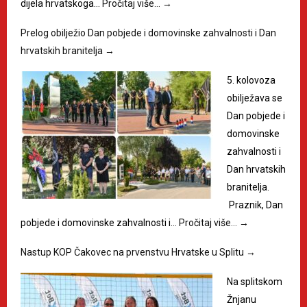
dijela hrvatskoga…
Pročitaj više…
→
Prelog obilježio Dan pobjede i domovinske zahvalnosti i Dan
hrvatskih branitelja
→
5. kolovoza
obilježava se
Dan pobjede i
domovinske
zahvalnosti i
Dan hrvatskih
branitelja.
Praznik, Dan
pobjede i domovinske zahvalnosti i…
Pročitaj više…
→
Nastup KOP Čakovec na prvenstvu Hrvatske u Splitu
→
Na splitskom
Žnjanu