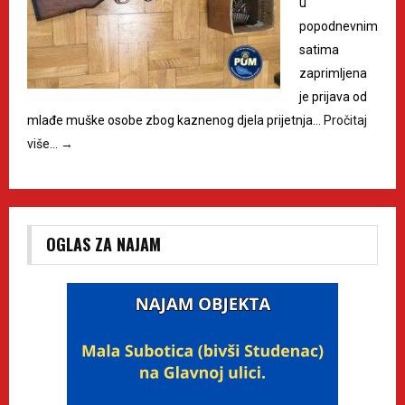
u
popodnevnim
satima
zaprimljena
je prijava od
mlađe muške osobe zbog kaznenog djela prijetnja…
Pročitaj
više…
→
OGLAS ZA NAJAM