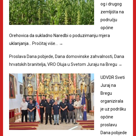
og i drugog
zemljišta na
području
općine
Orehovica da sukladno Naredbi o poduzimanju mjera
uklanjanja…
Pročitaj više…
→
Proslava Dana pobjede, Dana domovinske zahvalnosti, Dana
hrvatskih branitelja, VRO Oluja u Svetom Juraju na Bregu
→
UDVDR Sveti
Juraj na
Bregu
organizirala
je uz podršku
općine
proslavu
Dana pobjede