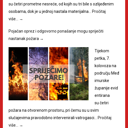
su četiri prometne nesreće, od kojih su tri bile s ozlijeđenim
osobama, dok je u jednoj nastala materijalna…
Pročitaj
više…
→
Pojačan oprez i odgovorno ponašanje mogu spriječiti
nastanak požara
→
Tijekom
petka, 7.
kolovoza na
području Međ
imurske
županije evid
entirana
su četiri
požara na otvorenom prostoru, pri čemu su u svim
slučajevima pravodobno intervenirali vatrogasci…
Pročitaj
više…
→