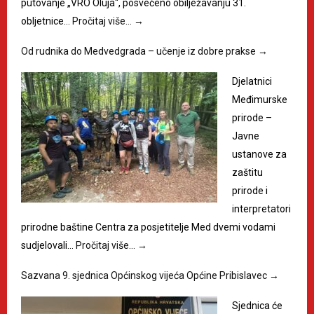
putovanje „VRO Oluja“, posvećeno obilježavanju 31.
obljetnice…
Pročitaj više…
→
Od rudnika do Medvedgrada – učenje iz dobre prakse
→
Djelatnici
Međimurske
prirode –
Javne
ustanove za
zaštitu
prirode i
interpretatori
prirodne baštine Centra za posjetitelje Med dvemi vodami
sudjelovali…
Pročitaj više…
→
Sazvana 9. sjednica Općinskog vijeća Općine Pribislavec
→
Sjednica će