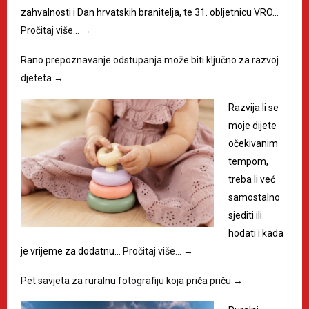
zahvalnosti i Dan hrvatskih branitelja, te 31. obljetnicu VRO…
Pročitaj više…
→
Rano prepoznavanje odstupanja može biti ključno za razvoj
djeteta
→
Razvija li se
moje dijete
očekivanim
tempom,
treba li već
samostalno
sjediti ili
hodati i kada
je vrijeme za dodatnu…
Pročitaj više…
→
Pet savjeta za ruralnu fotografiju koja priča priču
→