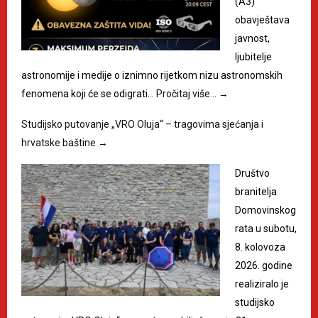
(A3)
obavještava
javnost,
ljubitelje
astronomije i medije o iznimno rijetkom nizu astronomskih
fenomena koji će se odigrati…
Pročitaj više…
→
Studijsko putovanje „VRO Oluja“ – tragovima sjećanja i
hrvatske baštine
→
Društvo
branitelja
Domovinskog
rata u subotu,
8. kolovoza
2026. godine
realiziralo je
studijsko