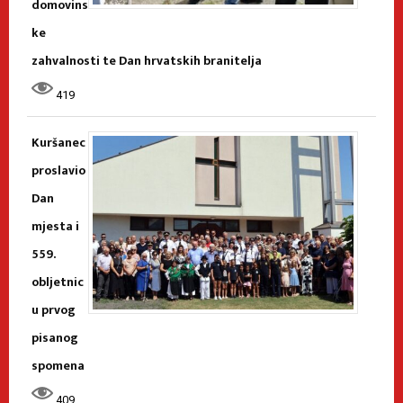
domovins
ke
zahvalnosti te Dan hrvatskih branitelja
419
Kuršanec
proslavio
Dan
mjesta i
559.
obljetnic
u prvog
pisanog
spomena
409