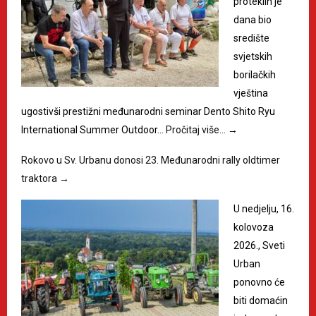
proteklih je
dana bio
središte
svjetskih
borilačkih
vještina
ugostivši prestižni međunarodni seminar Dento Shito Ryu
International Summer Outdoor…
Pročitaj više…
→
Rokovo u Sv. Urbanu donosi 23. Međunarodni rally oldtimer
traktora
→
U nedjelju, 16.
kolovoza
2026., Sveti
Urban
ponovno će
biti domaćin