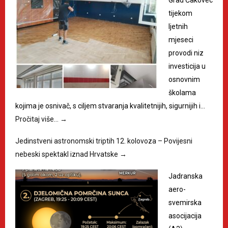
Grad Čakovec
tijekom
ljetnih
mjeseci
provodi niz
investicija u
osnovnim
školama
kojima je osnivač, s ciljem stvaranja kvalitetnijih, sigurnijih i…
Pročitaj više…
→
Jedinstveni astronomski triptih 12. kolovoza – Povijesni
nebeski spektakl iznad Hrvatske
→
Jadranska
aero-
svemirska
asocijacija