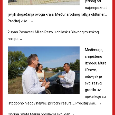
jednog od
najprepoznat
ljivijih događanja ovoga kraja, Međunarodnog rallyja oldtimer…
Pročitaj više…
→
Župan Posavec i Milan Rezo u obilasku Glavnog murskog
nasipa
→
Međimurje,
smješteno
između Mure
i Drave,
oduvijek je
svoj razvoj
gradilo uz
rijeke koje su
istodobno njegov najveći prirodni resurs,…
Pročitaj više…
→
Općina Sveta Marija proslavila svoj dan
→