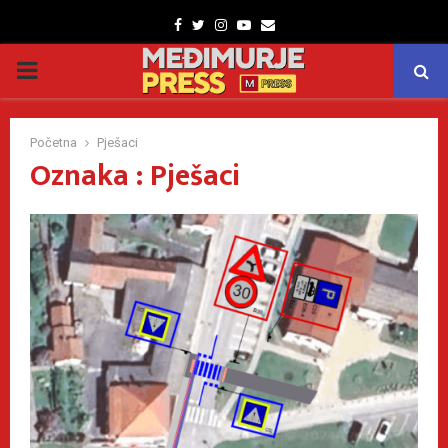
Facebook
Twitter
Instagram
Youtube
Email
PRIMARY
MENU
Početna
Pješaci
Oznaka : Pješaci