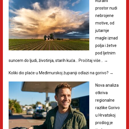
Ruralni
prostor nudi
nebrojene
motive, od
jutarnje
magle iznad
polja i žetve
pod ljetnim
suncem do ljudi, životinja, starih kuća…
Pročitaj više…
→
Koliki dio plaće u Međimurskoj županiji odlazi na gorivo?
→
Nova analiza
otkriva
regionalne
razlike Gorivo
u Hrvatskoj
prošlog je