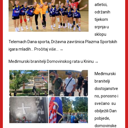
atletici,
održanih
tijekom
srpnja u
sklopu
Telemach Dana sporta, Državna završnica Plazma Sportskih
igara mladih…
Pročitaj više…
→
Međimurski branitelji Domovinskog rata u Kninu
→
Međimurski
branitelji
dostojanstve
no, ponosno i
svečano su
obilježili Dan
pobjede,
domovinske