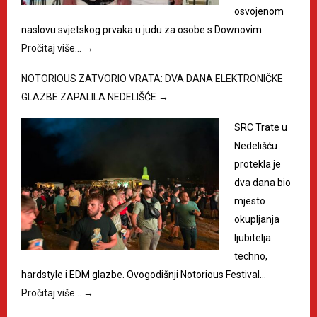
osvojenom
naslovu svjetskog prvaka u judu za osobe s Downovim…
Pročitaj više…
→
NOTORIOUS ZATVORIO VRATA: DVA DANA ELEKTRONIČKE
GLAZBE ZAPALILA NEDELIŠĆE
→
SRC Trate u
Nedelišću
protekla je
dva dana bio
mjesto
okupljanja
ljubitelja
techno,
hardstyle i EDM glazbe. Ovogodišnji Notorious Festival…
Pročitaj više…
→