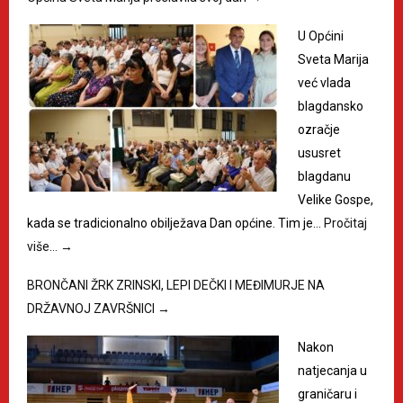
U Općini
Sveta Marija
već vlada
blagdansko
ozračje
ususret
blagdanu
Velike Gospe,
kada se tradicionalno obilježava Dan općine. Tim je…
Pročitaj
više…
→
BRONČANI ŽRK ZRINSKI, LEPI DEČKI I MEĐIMURJE NA
DRŽAVNOJ ZAVRŠNICI
→
Nakon
natjecanja u
graničaru i