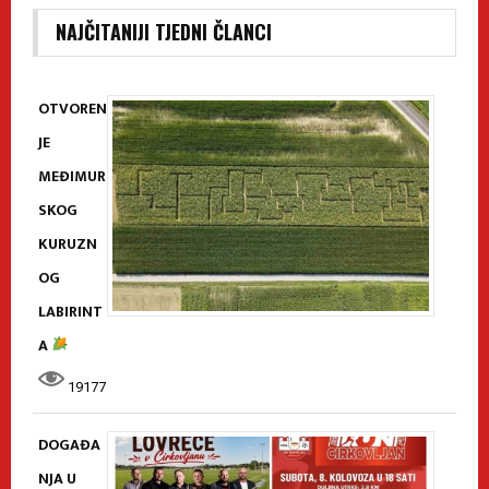
NAJČITANIJI TJEDNI ČLANCI
OTVOREN
JE
MEĐIMUR
SKOG
KURUZN
OG
LABIRINT
A
19177
DOGAĐA
NJA U