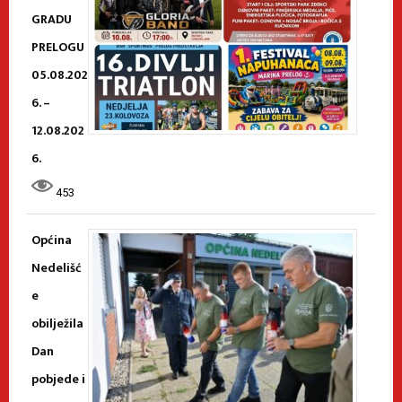
GRADU
PRELOGU
05.08.202
6. –
12.08.202
6.
453
Općina
Nedelišć
e
obilježila
Dan
pobjede i