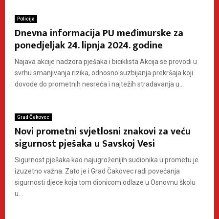
Policija
Dnevna informacija PU međimurske za
ponedjeljak 24. lipnja 2024. godine
Najava akcije nadzora pješaka i biciklista Akcija se provodi u
svrhu smanjivanja rizika, odnosno suzbijanja prekršaja koji
dovode do prometnih nesreća i najtežih stradavanja u...
Grad Čakovec
Novi prometni svjetlosni znakovi za veću
sigurnost pješaka u Savskoj Vesi
Sigurnost pješaka kao najugroženijih sudionika u prometu je
izuzetno važna. Zato je i Grad Čakovec radi povećanja
sigurnosti djece koja tom dionicom odlaze u Osnovnu školu
u...