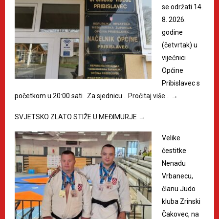
se održati 14.
8. 2026.
godine
(četvrtak) u
vijećnici
Općine
Pribislavec s
početkom u 20:00 sati. Za sjednicu…
Pročitaj više…
→
SVJETSKO ZLATO STIŽE U MEĐIMURJE
→
Velike
čestitke
Nenadu
Vrbanecu,
članu Judo
kluba Zrinski
Čakovec, na