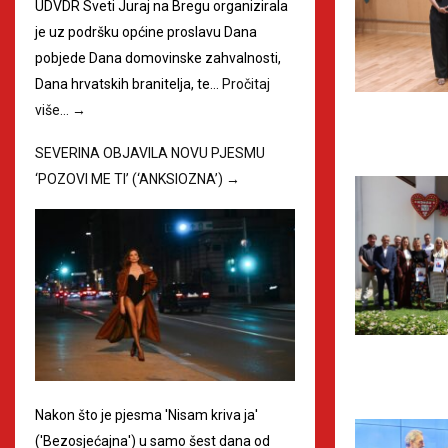
UDVDR Sveti Juraj na Bregu organizirala
je uz podršku općine proslavu Dana
pobjede Dana domovinske zahvalnosti,
Dana hrvatskih branitelja, te…
Pročitaj
više…
→
SEVERINA OBJAVILA NOVU PJESMU
‘POZOVI ME TI’ (‘ANKSIOZNA’)
→
Nakon što je pjesma 'Nisam kriva ja'
('Bezosjećajna') u samo šest dana od