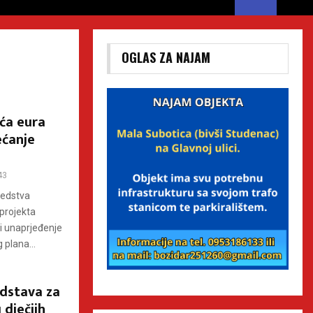
OGLAS ZA NAJAM
uća eura
ećanje
43
redstva
projekta
i unaprjeđenje
 plana...
edstava za
 dječjih