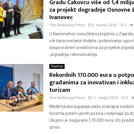
Gradu Čakovcu više od 1,4 milij
za projekt dogradnje Osnovne 
Ivanovec
Piše
Međimurje Press
9. travnja 2026
0
U Nacionalnoj i sveučilišnoj knjižnici u Zagreb
održana svečana dodjela i potpisivanje ugovo
bespovratnim sredstvima za projekte prijavlj
„Izgradnja, rekonstrukcija...
Županija
Rekordnih 170.000 eura u potpo
građanima za inovativan i inklu
turizam
Piše
Međimurje Press
11. ožujka 2026
0
Međimurska županija ulaže značajna sredstv
turizma putem javnih poziva i natječaja za do
Ukupno je osigurano 170.000 eura, što predst
iznos...