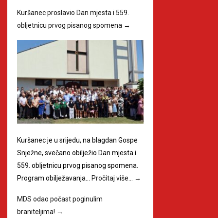
Kuršanec proslavio Dan mjesta i 559.
obljetnicu prvog pisanog spomena
→
Kuršanec je u srijedu, na blagdan Gospe
Snježne, svečano obilježio Dan mjesta i
559. obljetnicu prvog pisanog spomena.
Program obilježavanja…
Pročitaj više…
→
MDS odao počast poginulim
braniteljima!
→