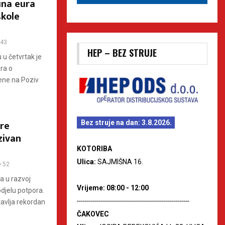
una eura
škole
43
HEP – BEZ STRUJE
u u četvrtak je
ra o
ene na Poziv
re
Bez struje na dan: 3.8.2026.
zivan
KOTORIBA
Ulica:
SAJMIŠNA 16.
52
a u razvoj
Vrijeme: 08:00 - 12:00
djelu potpora.
--------------------------------------------------------
avlja rekordan
ČAKOVEC