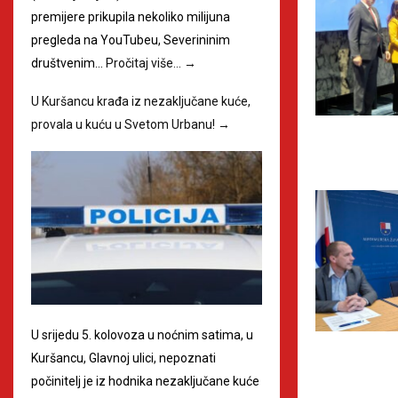
premijere prikupila nekoliko milijuna
pregleda na YouTubeu, Severininim
društvenim…
Pročitaj više…
→
U Kuršancu krađa iz nezaključane kuće,
provala u kuću u Svetom Urbanu!
→
U srijedu 5. kolovoza u noćnim satima, u
Kuršancu, Glavnoj ulici, nepoznati
počinitelj je iz hodnika nezaključane kuće