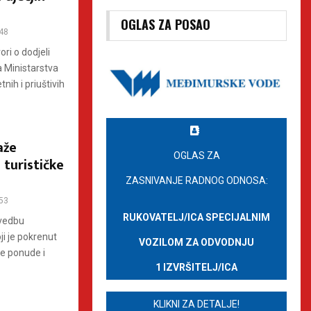
OGLAS ZA POSAO
48
ri o dodjeli
a Ministarstva
nih i priuštivih
aže
OGLAS ZA
 turističke
ZASNIVANJE RADNOG ODNOSA:
53
RUKOVATELJ/ICA SPECIJALNIM
ovedbu
i je pokrenut
VOZILOM ZA ODVODNJU
ke ponude i
1 IZVRŠITELJ/ICA
KLIKNI ZA DETALJE!