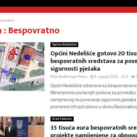
povratno
 : Bespovratno
Općina Nedelišće
Općini Nedelišće gotovo 20 tis
bespovratnih sredstava za pov
sigurnosti pješaka
Piše
Međimurje Press
9. srpnja 2026
0
Općini Nedelišće odobrena su bespovratna s
Ministarstva unutarnjih poslova za provedbu 
usmjerenog na povećanje sigurnosti pješaka 
prometne infrastrukture u okviru Nacionalnog
Grad Čakovec
35 tisuća eura bespovratnih sr
projekte namijenjene za obnovu