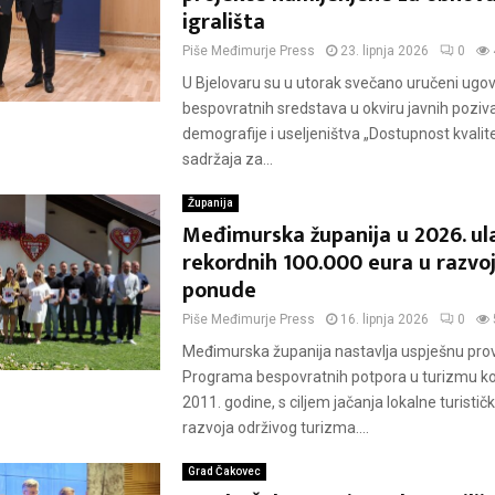
igrališta
Piše
Međimurje Press
23. lipnja 2026
0
U Bjelovaru su u utorak svečano uručeni ugovo
bespovratnih sredstava u okviru javnih poziv
demografije i useljeništva „Dostupnost kvalitet
sadržaja za...
Županija
Međimurska županija u 2026. ul
rekordnih 100.000 eura u razvoj
ponude
Piše
Međimurje Press
16. lipnja 2026
0
Međimurska županija nastavlja uspješnu pr
Programa bespovratnih potpora u turizmu koj
2011. godine, s ciljem jačanja lokalne turistič
razvoja održivog turizma....
Grad Čakovec