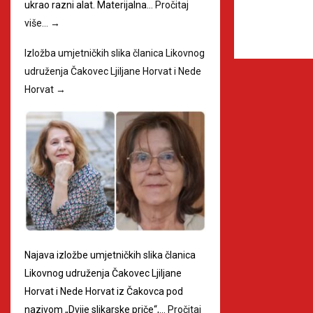
ukrao razni alat. Materijalna…
Pročitaj
više…
→
Izložba umjetničkih slika članica Likovnog
udruženja Čakovec Ljiljane Horvat i Nede
Horvat
→
Najava izložbe umjetničkih slika članica
Likovnog udruženja Čakovec Ljiljane
Horvat i Nede Horvat iz Čakovca pod
nazivom „Dvije slikarske priče“,…
Pročitaj