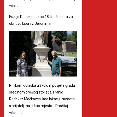
više…
→
Franjo Radek donirao 18 tisuća eura za
obnovu kipa sv. Jeronima
→
Prilikom dolaska u školu ili posjeta gradu
sredinom prošlog stoljeća, Franjo
Radek iz Mačkovca, kao lokaciju susreta
s prijateljima ili kao mjesto…
Pročitaj
više…
→