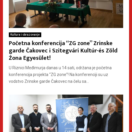
Kultura i obrazovanje
Početna konferencija “ZG zone” Zrinske
garde Čakovec i Szitegvári Kultúr-és Zöld
Źona Egyesület!
U Riznici Međimurja danas u 14 sati, održana je početna
konferencija projekta “ZG zone”! Na konferenciji su uz
vodstvo Zrinske garde Čakovec na čelu sa...