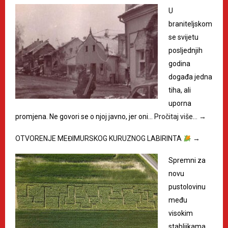
U
braniteljskom
se svijetu
posljednjih
godina
događa jedna
tiha, ali
uporna
promjena. Ne govori se o njoj javno, jer oni…
Pročitaj više…
→
OTVORENJE MEĐIMURSKOG KURUZNOG LABIRINTA
→
Spremni za
novu
pustolovinu
među
visokim
stabljikama