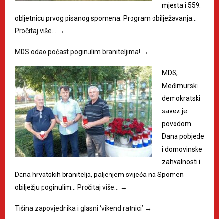
mjesta i 559.
obljetnicu prvog pisanog spomena. Program obilježavanja…
Pročitaj više…
→
MDS odao počast poginulim braniteljima!
→
MDS,
Međimurski
demokratski
savez je
povodom
Dana pobjede
i domovinske
zahvalnosti i
Dana hrvatskih branitelja, paljenjem svijeća na Spomen-
obilježju poginulim…
Pročitaj više…
→
Tišina zapovjednika i glasni ‘vikend ratnici’
→