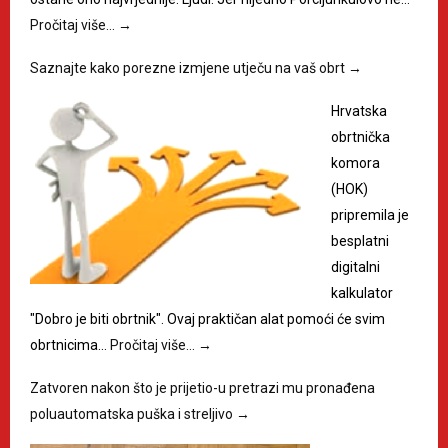
Pročitaj više…
→
Saznajte kako porezne izmjene utječu na vaš obrt
→
Hrvatska
obrtnička
komora
(HOK)
pripremila je
besplatni
digitalni
kalkulator
"Dobro je biti obrtnik". Ovaj praktičan alat pomoći će svim
obrtnicima…
Pročitaj više…
→
Zatvoren nakon što je prijetio-u pretrazi mu pronađena
poluautomatska puška i streljivo
→