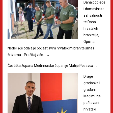
Dana pobjede
i domovinske
zahvalnosti
te Dana
hrvatskih
branitelja,
Općina
Nedelišće odala je počast svim hrvatskim braniteljima i
žrtvama…
Pročitaj više…
→
Čestitka župana Međimurske županije Matije Posavca
→
Drage
građanke i
građani
Međimurja,
poštovani
hrvatski