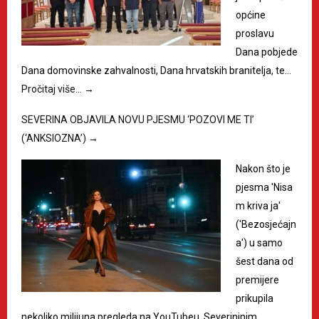
općine
proslavu
Dana pobjede
Dana domovinske zahvalnosti, Dana hrvatskih branitelja, te…
Pročitaj više…
→
SEVERINA OBJAVILA NOVU PJESMU ‘POZOVI ME TI’
(‘ANKSIOZNA’)
→
Nakon što je
pjesma 'Nisa
m kriva ja'
('Bezosjećajn
a') u samo
šest dana od
premijere
prikupila
nekoliko milijuna pregleda na YouTubeu, Severininim