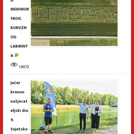
MEĐIMUR
SKOG
KURUZN
OG
LABIRINT
A
19073
Jučer
krenuo
natjecat
eljski dio
9.
Svjetsko