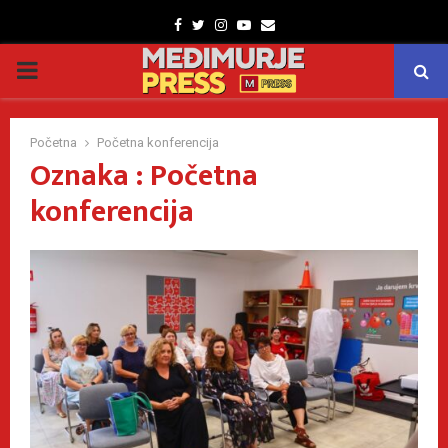
Facebook
Twitter
Instagram
Youtube
Email
PRIMARY
MENU
Početna
Početna konferencija
Oznaka : Početna
konferencija