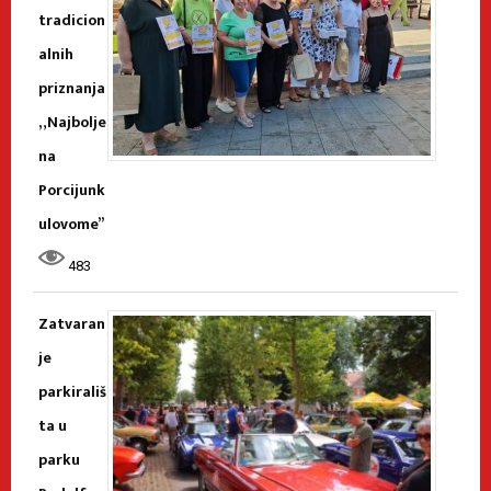
tradicion
alnih
priznanja
„Najbolje
na
Porcijunk
ulovome”
483
Zatvaran
je
parkirališ
ta u
parku