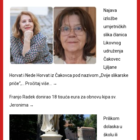
Najava
izložbe
umjetničkih
slika članica
Likovnog
udruženja
Čakovec
Ljiljane
Horvat i Nede Horvat iz Čakovca pod nazivom „Dvije slikarske
priče“,…
Pročitaj više…
→
Franjo Radek donirao 18 tisuća eura za obnovu kipa sv.
Jeronima
→
Prilikom
dolaska u
školu ili