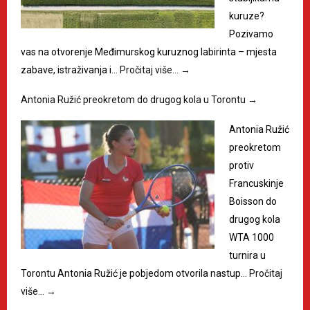
kuruze?
Pozivamo
vas na otvorenje Međimurskog kuruznog labirinta – mjesta
zabave, istraživanja i…
Pročitaj više…
→
Antonia Ružić preokretom do drugog kola u Torontu
→
Antonia Ružić
preokretom
protiv
Francuskinje
Boisson do
drugog kola
WTA 1000
turnira u
Torontu Antonia Ružić je pobjedom otvorila nastup…
Pročitaj
više…
→