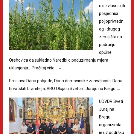
u se vlasnici ili
posjednici
poljoprivredn
og i drugog
zemljišta na
području
općine
Orehovica da sukladno Naredbi o poduzimanju mjera
uklanjanja…
Pročitaj više…
→
Proslava Dana pobjede, Dana domovinske zahvalnosti, Dana
hrvatskih branitelja, VRO Oluja u Svetom Juraju na Bregu
→
UDVDR Sveti
Juraj na
Bregu
organizirala
je uz podršku