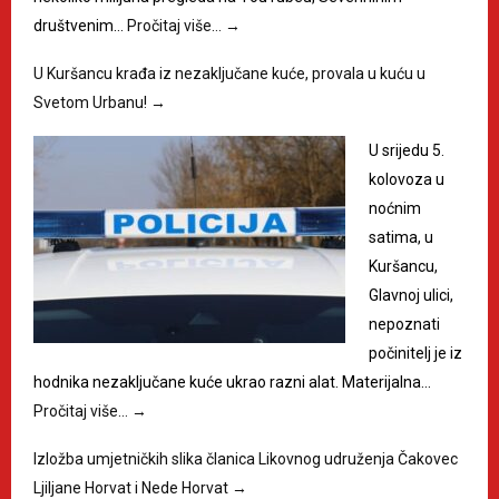
društvenim…
Pročitaj više…
→
U Kuršancu krađa iz nezaključane kuće, provala u kuću u
Svetom Urbanu!
→
U srijedu 5.
kolovoza u
noćnim
satima, u
Kuršancu,
Glavnoj ulici,
nepoznati
počinitelj je iz
hodnika nezaključane kuće ukrao razni alat. Materijalna…
Pročitaj više…
→
Izložba umjetničkih slika članica Likovnog udruženja Čakovec
Ljiljane Horvat i Nede Horvat
→