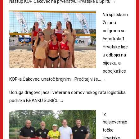
Nastup KOP Čakovec na prvenstvu Hrvatske u Splitu
→
Na splitskom
Žnjanu
odigrana su
četiri kola 1.
Hrvatske lige
u odbojci na
pijesku, a
odbojkašice
KOP-a Čakovec, unatoč brojnim…
Pročitaj više…
→
Udruga dragovoljaca i veterana domovinskog rata logistička
podrška BRANKU SUBIĆU
→
Iz
najsjevernije
točke
Hrvatske