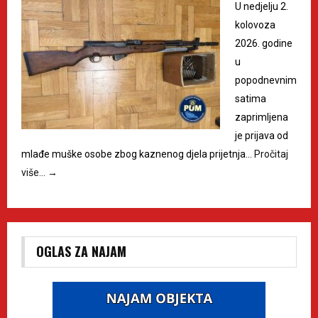
U nedjelju 2.
kolovoza
2026. godine
u
popodnevnim
satima
zaprimljena
je prijava od
mlađe muške osobe zbog kaznenog djela prijetnja…
Pročitaj
više…
→
OGLAS ZA NAJAM