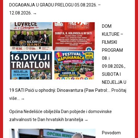
DOGAĐANJA U GRADU PRELOGU 05.08.2026. –
12.08.2026.
→
DOM
KULTURE –
FILMSKI
PROGRAM
08. i
09.08.2026.,
SUBOTA I
NEDJELJA U
19 SATI Psići u ophodnji: Dinoavantura (Paw Patrol:…
Pročitaj
više…
→
Općina Nedelišće obilježila Dan pobjede i domovinske
zahvalnosti te Dan hrvatskih branitelja
→
Povodom