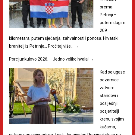
prema
Petrinji –
putem dugim
209
kilometara, putem sjećanja, zahvalnosti i ponosa. Hrvatski
branitelj iz Petrinje…
Pročitaj više…
→
Porcijunkulovo 2026. – Jedno veliko hvala!
→
Kad se ugase
pozornice,
zatvore
štandovi i
posljednji
posjetitelji
krenu svojim
kućama,
ostane ono najvrjednije. Ljudi. Jer nijedno Porcijunkulovo ne…