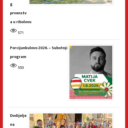
g
prvenstv
a u ribolovu
571
Porcijunkulovo 2026. – Subotnji
program
550
Dodijelje
na