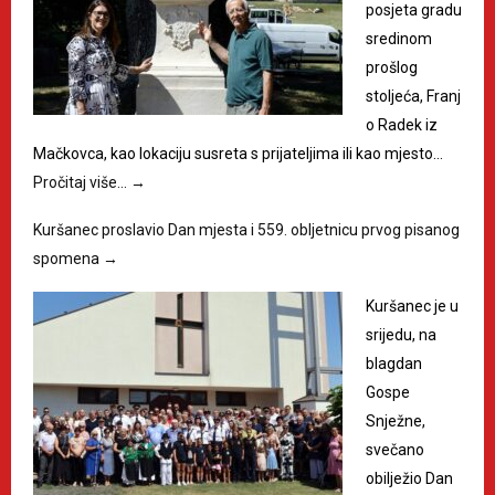
posjeta gradu
sredinom
prošlog
stoljeća, Franj
o Radek iz
Mačkovca, kao lokaciju susreta s prijateljima ili kao mjesto…
Pročitaj više…
→
Kuršanec proslavio Dan mjesta i 559. obljetnicu prvog pisanog
spomena
→
Kuršanec je u
srijedu, na
blagdan
Gospe
Snježne,
svečano
obilježio Dan