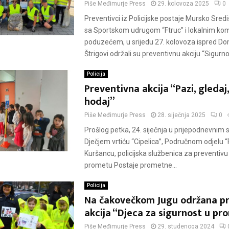
Piše
Međimurje Press
29. kolovoza 2025
0
Preventivci iz Policijske postaje Mursko Sredi
sa Sportskom udrugom “Ftruc” i lokalnim k
poduzećem, u srijedu 27. kolovoza ispred Do
Štrigovi održali su preventivnu akciju “Sigurno.
Policija
Preventivna akcija “Pazi, gledaj
hodaj”
Piše
Međimurje Press
28. siječnja 2025
0
Prošlog petka, 24. siječnja u prijepodnevnim 
Dječjem vrtiću “Cipelica”, Područnom odjelu “
Kuršancu, policijska službenica za preventiv
prometu Postaje prometne...
Policija
Na čakovečkom Jugu održana p
akcija “Djeca za sigurnost u p
Piše
Međimurje Press
29. studenoga 2024