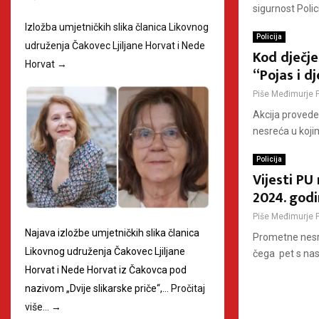
sigurnost Poli
Izložba umjetničkih slika članica Likovnog
Policija
udruženja Čakovec Ljiljane Horvat i Nede
Kod dječje
Horvat
→
“Pojas i dj
Piše
Međimurje 
Akcija provede
nesreća u koji
Policija
Vijesti PU
2024. god
Piše
Međimurje 
Najava izložbe umjetničkih slika članica
Prometne nesr
Likovnog udruženja Čakovec Ljiljane
čega pet s nas
Horvat i Nede Horvat iz Čakovca pod
nazivom „Dvije slikarske priče“,…
Pročitaj
više…
→