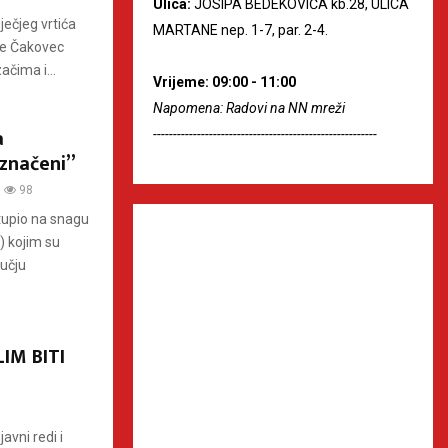
Ulica:
JOSIPA BEDEKOVIĆA kb.28, ULICA
ječjeg vrtića
MARTANE nep. 1-7, par. 2-4.
ole Čakovec
ačima i...
Vrijeme: 09:00 - 11:00
Napomena: Radovi na NN mreži
a
--------------------------------------------------------
označeni”
98
tupio na snagu
 kojim su
ručju
IM BITI
avni redi i