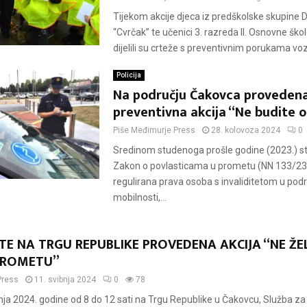
Tijekom akcije djeca iz predškolske skupine D
“Cvrčak” te učenici 3. razreda II. Osnovne šk
dijelili su crteže s preventivnim porukama voz
Policija
Na području Čakovca proveden
preventivna akcija “Ne budite 
Piše
Međimurje Press
28. kolovoza 2024
0
Sredinom studenoga prošle godine (2023.) s
Zakon o povlasticama u prometu (NN 133/23)
regulirana prava osoba s invaliditetom u pod
mobilnosti,...
E NA TRGU REPUBLIKE PROVEDENA AKCIJA “NE ŽEL
PROMETU”
Press
11. svibnja 2024
0
78
ja 2024. godine od 8 do 12 sati na Trgu Republike u Čakovcu, Služba za j