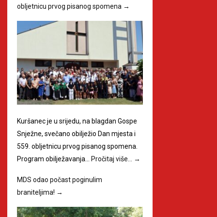
obljetnicu prvog pisanog spomena
→
Kuršanec je u srijedu, na blagdan Gospe
Snježne, svečano obilježio Dan mjesta i
559. obljetnicu prvog pisanog spomena.
Program obilježavanja…
Pročitaj više…
→
MDS odao počast poginulim
braniteljima!
→