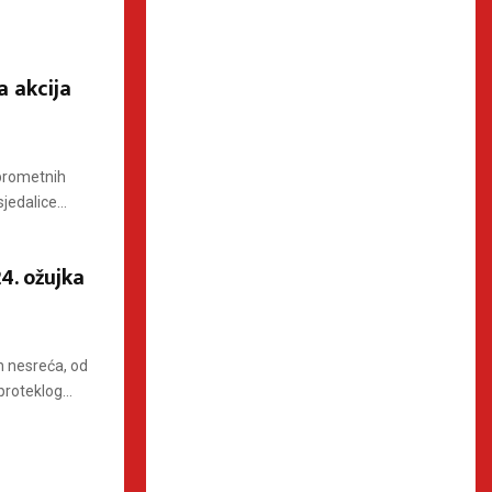
a akcija
 prometnih
edalice...
4. ožujka
 nesreća, od
roteklog...