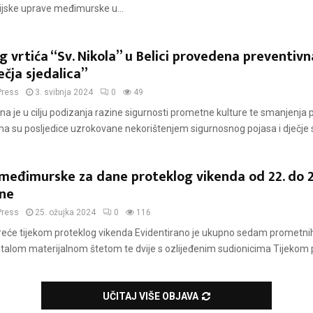
cijske uprave međimurske u...
g vrtića “Sv. Nikola” u Belici provedena preventivn
ečja sjedalica”
Press
3. svibnja 2024
0
49
na je u cilju podizanja razine sigurnosti prometne kulture te smanjenja
ma su posljedice uzrokovane nekorištenjem sigurnosnog pojasa i dječje sj
 međimurske za dane proteklog vikenda od 22. do 2
ine
Press
25. ožujka 2024
0
116
eće tijekom proteklog vikenda Evidentirano je ukupno sedam prometnih
talom materijalnom štetom te dvije s ozlijeđenim sudionicima Tijekom p
UČITAJ VIŠE OBJAVA