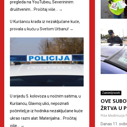
pregleda na YouTubeu, Severininim
društvenim…
Pročitaj više…
→
U Kuršancu krađa iz nezaključane kuće,
provala u kuću u Svetom Urbanu!
→
Zanimljivosti
U srijedu 5. kolovoza u noćnim satima, u
OVE SUBOT
Kuršancu, Glavnoj ulici, nepoznati
ŽRTVA U 
počinitelj je iz hodnika nezaključane kuće
Piše
Međimurje 
ukrao razni alat. Materijalna…
Pročitaj
Danas 11. svibn
više…
→