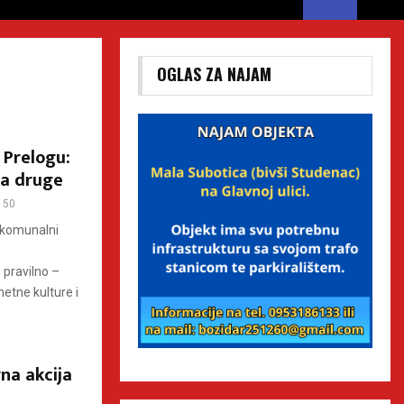
OGLAS ZA NAJAM
 Prelogu:
na druge
50
i komunalni
 pravilno –
etne kulture i
na akcija