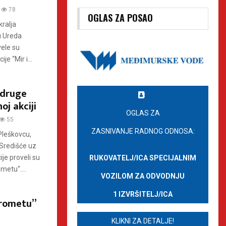
78
OGLAS ZA POSAO
kralja
u Ureda
vele su
e “Mir i...
 udruge
oj akciji
OGLAS ZA
55
ZASNIVANJE RADNOG ODNOSA:
Pleškovcu,
 Središće uz
je proveli su
RUKOVATELJ/ICA SPECIJALNIM
metu“....
VOZILOM ZA ODVODNJU
1 IZVRŠITELJ/ICA
prometu”
KLIKNI ZA DETALJE!