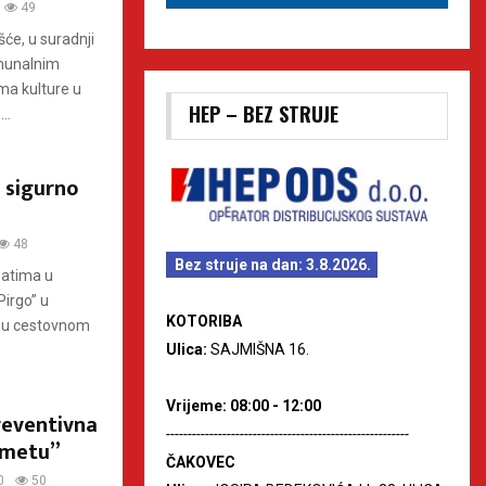
49
šće, u suradnji
omunalnim
ma kulture u
HEP – BEZ STRUJE
..
, sigurno
48
Bez struje na dan: 3.8.2026.
satima u
Pirgo” u
KOTORIBA
u u cestovnom
Ulica:
SAJMIŠNA 16.
Vrijeme: 08:00 - 12:00
reventivna
--------------------------------------------------------
rometu”
ČAKOVEC
0
50