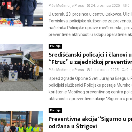
Piše
Međimurje Press
24. prosinca 2025
0
U utorak, 23. prosinca u centru Čakovca, Ulici 
Tomislava, policijske službenice za prevencij
načelnika Policijske uprave međimurske, pro
preventivne aktivnosti u sklopu operativne akcij
Policija
Središćanski policajci i članovi
“Ftruc” u zajedničkoj preventivn
Piše
Međimurje Press
1. listopada 2025
0
Ispred zgrade Općine Sveti Juraj na Bregu u 
policijski službenici Policijske postaje Mursko
korištenje Mobilnog preventivnog centra polici
aktivnosti iz preventivne akcije “Sigurno u pro
Policija
Preventivna akcija “Sigurno u 
održana u Štrigovi