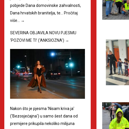
pobjede Dana domovinske zahvalnosti,
Dana hrvatskih branitelja, te…
Pročitaj
više…
→
SEVERINA OBJAVILA NOVU PJESMU
‘POZOVI ME TI’ (‘ANKSIOZNA’)
→
Nakon što je pjesma 'Nisam kriva ja'
('Bezosjećajna') u samo šest dana od
premijere prikupila nekoliko milijuna