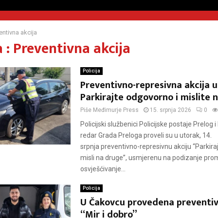
entivna akcija
 : Preventivna akcija
Policija
Preventivno-represivna akcija u
Parkirajte odgovorno i mislite 
Piše
Međimurje Press
15. srpnja 2026
0
Policijski službenici Policijske postaje Prelog 
redar Grada Preloga proveli su u utorak, 14.
srpnja preventivno-represivnu akciju “Parkiraj
misli na druge”, usmjerenu na podizanje prom
osvješćivanje...
Policija
U Čakovcu provedena preventiv
“Mir i dobro”