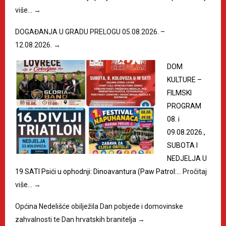
više…
→
DOGAĐANJA U GRADU PRELOGU 05.08.2026. –
12.08.2026.
→
DOM
KULTURE –
FILMSKI
PROGRAM
08. i
09.08.2026.,
SUBOTA I
NEDJELJA U
19 SATI Psići u ophodnji: Dinoavantura (Paw Patrol:…
Pročitaj
više…
→
Općina Nedelišće obilježila Dan pobjede i domovinske
zahvalnosti te Dan hrvatskih branitelja
→