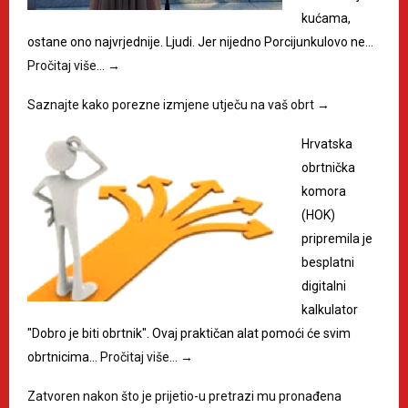
kućama,
ostane ono najvrjednije. Ljudi. Jer nijedno Porcijunkulovo ne…
Pročitaj više…
→
Saznajte kako porezne izmjene utječu na vaš obrt
→
Hrvatska
obrtnička
komora
(HOK)
pripremila je
besplatni
digitalni
kalkulator
"Dobro je biti obrtnik". Ovaj praktičan alat pomoći će svim
obrtnicima…
Pročitaj više…
→
Zatvoren nakon što je prijetio-u pretrazi mu pronađena