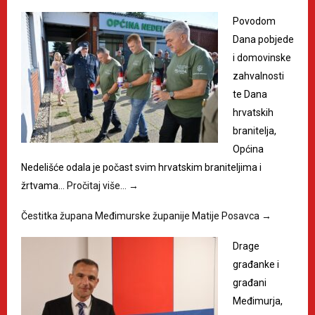
Povodom
Dana pobjede
i domovinske
zahvalnosti
te Dana
hrvatskih
branitelja,
Općina
Nedelišće odala je počast svim hrvatskim braniteljima i
žrtvama…
Pročitaj više…
→
Čestitka župana Međimurske županije Matije Posavca
→
Drage
građanke i
građani
Međimurja,