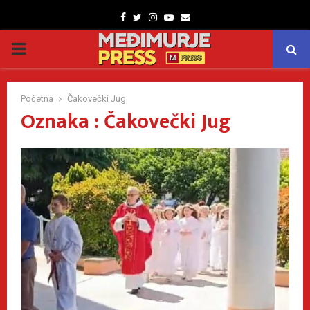
Facebook
Twitter
Instagram
Youtube
Email
PRIMARY
MENU
Početna
Čakovečki Jug
Oznaka : Čakovečki Jug