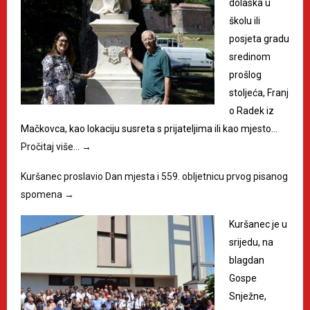
dolaska u
školu ili
posjeta gradu
sredinom
prošlog
stoljeća, Franj
o Radek iz
Mačkovca, kao lokaciju susreta s prijateljima ili kao mjesto…
Pročitaj više…
→
Kuršanec proslavio Dan mjesta i 559. obljetnicu prvog pisanog
spomena
→
Kuršanec je u
srijedu, na
blagdan
Gospe
Snježne,