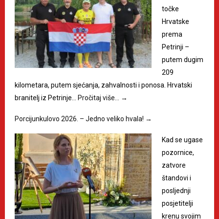
točke
Hrvatske
prema
Petrinji –
putem dugim
209
kilometara, putem sjećanja, zahvalnosti i ponosa. Hrvatski
branitelj iz Petrinje…
Pročitaj više…
→
Porcijunkulovo 2026. – Jedno veliko hvala!
→
Kad se ugase
pozornice,
zatvore
štandovi i
posljednji
posjetitelji
krenu svojim