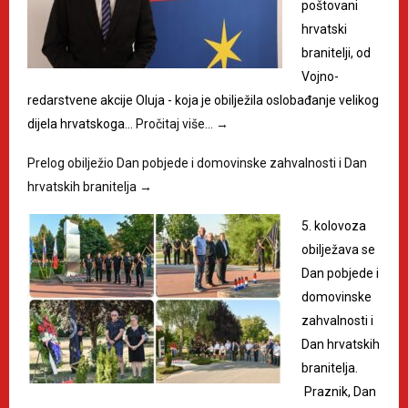
poštovani
hrvatski
branitelji, od
Vojno-
redarstvene akcije Oluja - koja je obilježila oslobađanje velikog
dijela hrvatskoga…
Pročitaj više…
→
Prelog obilježio Dan pobjede i domovinske zahvalnosti i Dan
hrvatskih branitelja
→
5. kolovoza
obilježava se
Dan pobjede i
domovinske
zahvalnosti i
Dan hrvatskih
branitelja.
Praznik, Dan