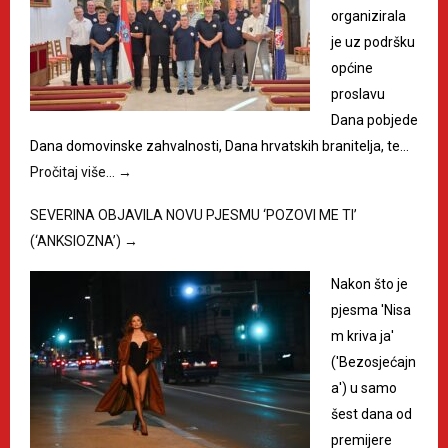
organizirala
je uz podršku
općine
proslavu
Dana pobjede
Dana domovinske zahvalnosti, Dana hrvatskih branitelja, te…
Pročitaj više…
→
SEVERINA OBJAVILA NOVU PJESMU ‘POZOVI ME TI’
(‘ANKSIOZNA’)
→
Nakon što je
pjesma 'Nisa
m kriva ja'
('Bezosjećajn
a') u samo
šest dana od
premijere