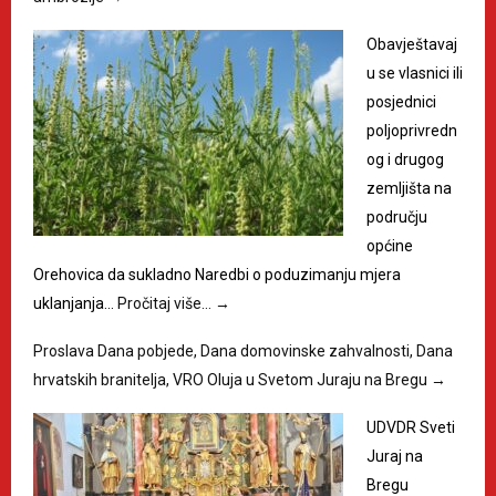
Obavještavaj
u se vlasnici ili
posjednici
poljoprivredn
og i drugog
zemljišta na
području
općine
Orehovica da sukladno Naredbi o poduzimanju mjera
uklanjanja…
Pročitaj više…
→
Proslava Dana pobjede, Dana domovinske zahvalnosti, Dana
hrvatskih branitelja, VRO Oluja u Svetom Juraju na Bregu
→
UDVDR Sveti
Juraj na
Bregu