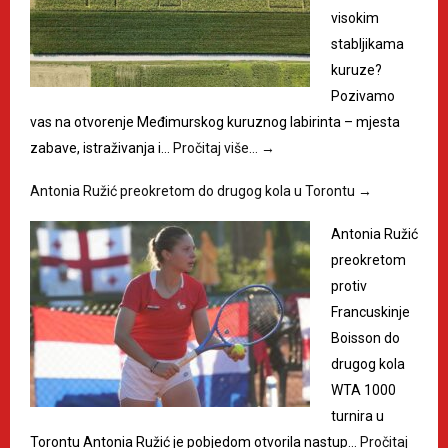
visokim
stabljikama
kuruze?
Pozivamo
vas na otvorenje Međimurskog kuruznog labirinta – mjesta
zabave, istraživanja i…
Pročitaj više…
→
Antonia Ružić preokretom do drugog kola u Torontu
→
Antonia Ružić
preokretom
protiv
Francuskinje
Boisson do
drugog kola
WTA 1000
turnira u
Torontu Antonia Ružić je pobjedom otvorila nastup…
Pročitaj