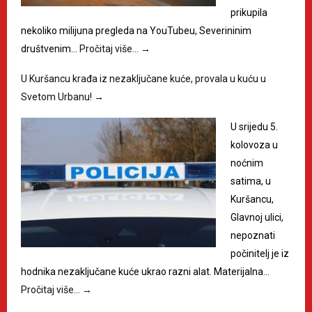
prikupila
nekoliko milijuna pregleda na YouTubeu, Severininim
društvenim…
Pročitaj više…
→
U Kuršancu krađa iz nezaključane kuće, provala u kuću u
Svetom Urbanu!
→
U srijedu 5.
kolovoza u
noćnim
satima, u
Kuršancu,
Glavnoj ulici,
nepoznati
počinitelj je iz
hodnika nezaključane kuće ukrao razni alat. Materijalna…
Pročitaj više…
→