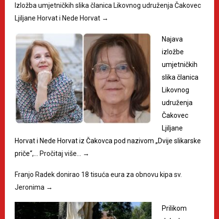
Izložba umjetničkih slika članica Likovnog udruženja Čakovec
Ljiljane Horvat i Nede Horvat
→
Najava
izložbe
umjetničkih
slika članica
Likovnog
udruženja
Čakovec
Ljiljane
Horvat i Nede Horvat iz Čakovca pod nazivom „Dvije slikarske
priče“,…
Pročitaj više…
→
Franjo Radek donirao 18 tisuća eura za obnovu kipa sv.
Jeronima
→
Prilikom