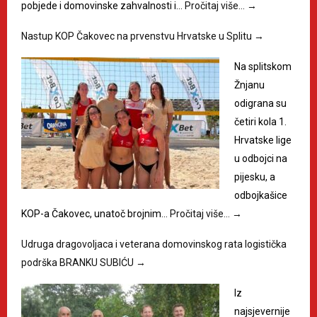
pobjede i domovinske zahvalnosti i…
Pročitaj više…
→
Nastup KOP Čakovec na prvenstvu Hrvatske u Splitu
→
Na splitskom
Žnjanu
odigrana su
četiri kola 1.
Hrvatske lige
u odbojci na
pijesku, a
odbojkašice
KOP-a Čakovec, unatoč brojnim…
Pročitaj više…
→
Udruga dragovoljaca i veterana domovinskog rata logistička
podrška BRANKU SUBIĆU
→
Iz
najsjevernije