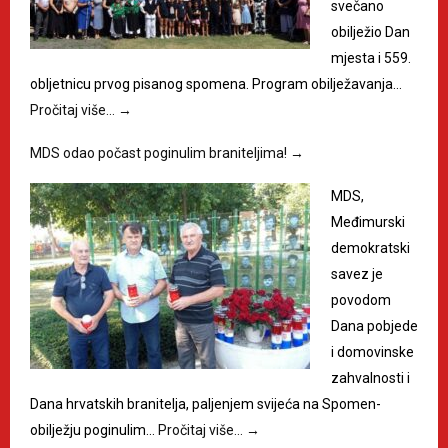
svečano
obilježio Dan
mjesta i 559.
obljetnicu prvog pisanog spomena. Program obilježavanja…
Pročitaj više…
→
MDS odao počast poginulim braniteljima!
→
MDS,
Međimurski
demokratski
savez je
povodom
Dana pobjede
i domovinske
zahvalnosti i
Dana hrvatskih branitelja, paljenjem svijeća na Spomen-
obilježju poginulim…
Pročitaj više…
→