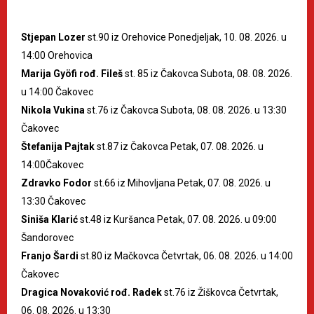
Stjepan Lozer
st.90 iz Orehovice Ponedjeljak, 10. 08. 2026. u
14:00 Orehovica
Marija Gyöfi rođ. Fileš
st. 85 iz Čakovca Subota, 08. 08. 2026.
u 14:00 Čakovec
Nikola Vukina
st.76 iz Čakovca Subota, 08. 08. 2026. u 13:30
Čakovec
Štefanija Pajtak
st.87 iz Čakovca Petak, 07. 08. 2026. u
14:00Čakovec
Zdravko Fodor
st.66 iz Mihovljana Petak, 07. 08. 2026. u
13:30 Čakovec
Siniša Klarić
st.48 iz Kuršanca Petak, 07. 08. 2026. u 09:00
Šandorovec
Franjo Šardi
st.80 iz Mačkovca Četvrtak, 06. 08. 2026. u 14:00
Čakovec
Dragica Novaković rođ. Radek
st.76 iz Žiškovca Četvrtak,
06. 08. 2026. u 13:30