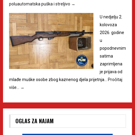
poluautomatska puška i streljivo
→
U nedjelju 2.
kolovoza
2026. godine
u
popodnevnim
satima
zaprimljena
je prijava od
mlađe muške osobe zbog kaznenog djela prijetnja…
Pročitaj
više…
→
OGLAS ZA NAJAM