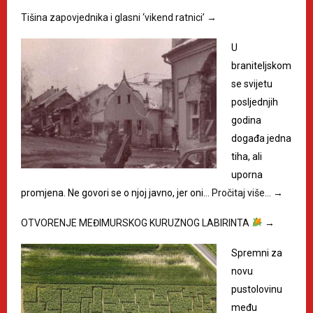
Tišina zapovjednika i glasni ‘vikend ratnici’
→
U
braniteljskom
se svijetu
posljednjih
godina
događa jedna
tiha, ali
uporna
promjena. Ne govori se o njoj javno, jer oni…
Pročitaj više…
→
OTVORENJE MEĐIMURSKOG KURUZNOG LABIRINTA
→
Spremni za
novu
pustolovinu
među