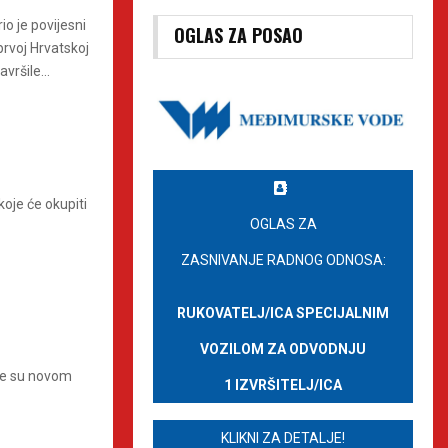
 je povijesni
OGLAS ZA POSAO
prvoj Hrvatskoj
vršile...
koje će okupiti
OGLAS ZA
ZASNIVANJE RADNOG ODNOSA:
RUKOVATELJ/ICA SPECIJALNIM
VOZILOM ZA ODVODNJU
oje su novom
1 IZVRŠITELJ/ICA
KLIKNI ZA DETALJE!