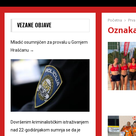
Početna
Prva
VEZANE OBJAVE
Oznaka
Mladić osumnjičen za provalu u Gornjem
Hrašćanu
→
Dovršenim kriminalističkim istraživanjem
nad 22-godišnjakom sumnja se da je