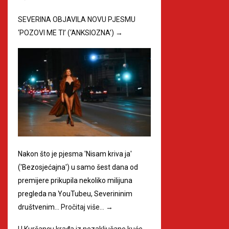
SEVERINA OBJAVILA NOVU PJESMU
‘POZOVI ME TI’ (‘ANKSIOZNA’)
→
Nakon što je pjesma 'Nisam kriva ja'
('Bezosjećajna') u samo šest dana od
premijere prikupila nekoliko milijuna
pregleda na YouTubeu, Severininim
društvenim…
Pročitaj više…
→
U Kuršancu krađa iz nezaključane kuće,