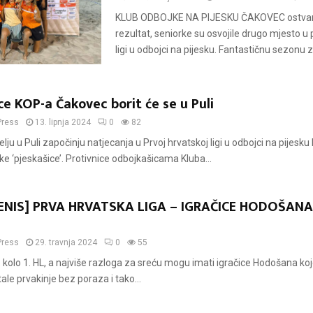
KLUB ODBOJKE NA PIJESKU ČAKOVEC ostvario
rezultat, seniorke su osvojile drugo mjesto u 
ligi u odbojci na pijesku. Fantastičnu sezonu za
e KOP-a Čakovec borit će se u Puli
Press
13. lipnja 2024
0
82
elju u Puli započinju natjecanja u Prvoj hrvatskoj ligi u odbojci na pijesku 
ke ‘pjeskašice’. Protivnice odbojkašicama Kluba...
ENIS] PRVA HRVATSKA LIGA – IGRAČICE HODOŠANA
Press
29. travnja 2024
0
55
. kolo 1. HL, a najviše razloga za sreću mogu imati igračice Hodošana k
le prvakinje bez poraza i tako...