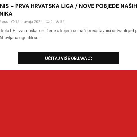
NIS – PRVA HRVATSKA LIGA / NOVE POBJEDE NAŠIH
NIKA
Press
15. travnja 2024
0
56
 kolo I. HL za muškarce i žene u kojem su naši predstavnici ostvarili pet 
ihovljana ugostili su...
UČITAJ VIŠE OBJAVA