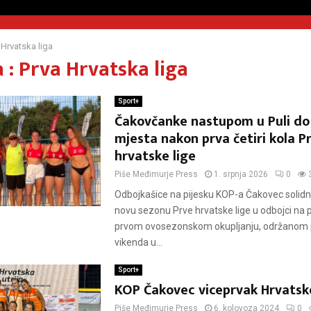
 Hrvatska liga
 : Prva Hrvatska liga
Sport+
Čakovčanke nastupom u Puli do
mjesta nakon prva četiri kola P
hrvatske lige
Piše
Međimurje Press
1. srpnja 2026
0
Odbojkašice na pijesku KOP-a Čakovec solidno
novu sezonu Prve hrvatske lige u odbojci na p
prvom ovosezonskom okupljanju, održanom 
vikenda u...
Sport+
KOP Čakovec viceprvak Hrvatsk
Piše
Međimurje Press
6. kolovoza 2024
0