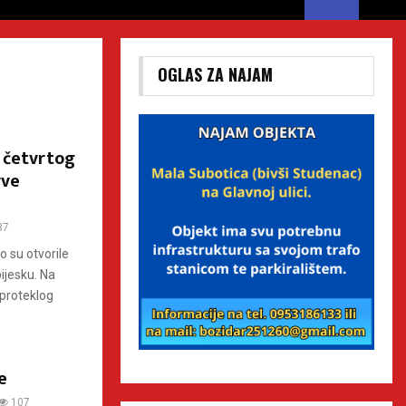
OGLAS ZA NAJAM
 četvrtog
rve
37
 su otvorile
ijesku. Na
proteklog
e
107