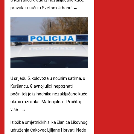
provala u kuću u Svetom Urbanu!
→
U srijedu 5. kolovoza u noćnim satima, u
Kuršancu, Glavnoj ulici, nepoznati
počinitelj je iz hodnika nezaključane kuće
ukrao razni alat. Materijalna…
Pročitaj
više…
→
Izložba umjetničkih slika članica Likovnog
udruženja Čakovec Ljiljane Horvat i Nede