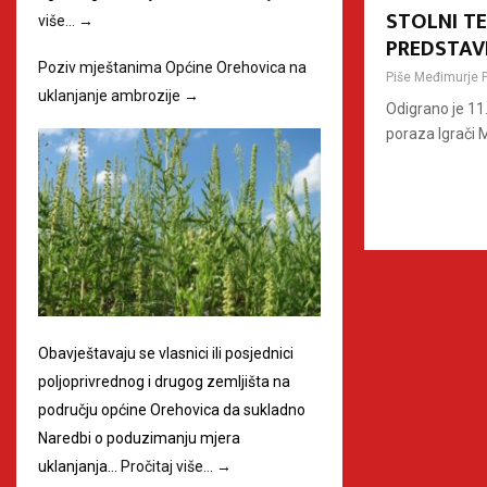
STOLNI TE
više…
→
PREDSTAV
Poziv mještanima Općine Orehovica na
Piše
Međimurje 
uklanjanje ambrozije
→
Odigrano je 11.
poraza Igrači M
Obavještavaju se vlasnici ili posjednici
poljoprivrednog i drugog zemljišta na
području općine Orehovica da sukladno
Naredbi o poduzimanju mjera
uklanjanja…
Pročitaj više…
→