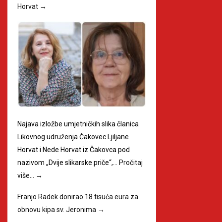
Horvat
→
Najava izložbe umjetničkih slika članica
Likovnog udruženja Čakovec Ljiljane
Horvat i Nede Horvat iz Čakovca pod
nazivom „Dvije slikarske priče“,…
Pročitaj
više…
→
Franjo Radek donirao 18 tisuća eura za
obnovu kipa sv. Jeronima
→