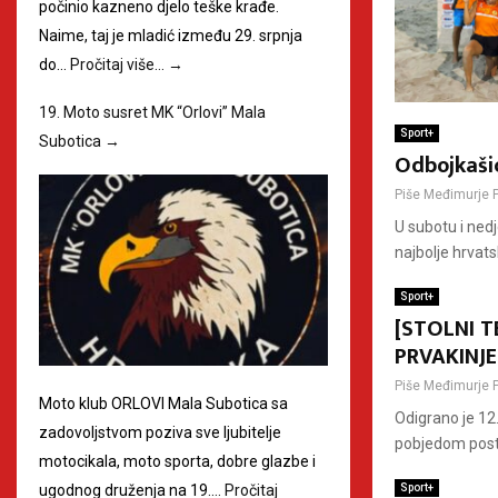
počinio kazneno djelo teške krađe.
Naime, taj je mladić između 29. srpnja
do…
Pročitaj više…
→
19. Moto susret MK “Orlovi” Mala
Sport+
Subotica
→
Odbojkašic
Piše
Međimurje 
U subotu i nedj
najbolje hrvats
Sport+
[STOLNI T
PRVAKINJE
Piše
Međimurje 
Moto klub ORLOVI Mala Subotica sa
Odigrano je 12
zadovoljstvom poziva sve ljubitelje
pobjedom posta
motocikala, moto sporta, dobre glazbe i
Sport+
ugodnog druženja na 19.…
Pročitaj