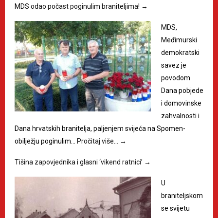
MDS odao počast poginulim braniteljima!
→
MDS,
Međimurski
demokratski
savez je
povodom
Dana pobjede
i domovinske
zahvalnosti i
Dana hrvatskih branitelja, paljenjem svijeća na Spomen-
obilježju poginulim…
Pročitaj više…
→
Tišina zapovjednika i glasni ‘vikend ratnici’
→
U
braniteljskom
se svijetu