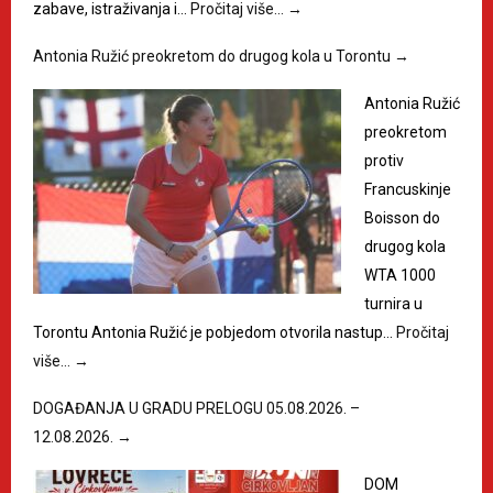
zabave, istraživanja i…
Pročitaj više…
→
Antonia Ružić preokretom do drugog kola u Torontu
→
Antonia Ružić
preokretom
protiv
Francuskinje
Boisson do
drugog kola
WTA 1000
turnira u
Torontu Antonia Ružić je pobjedom otvorila nastup…
Pročitaj
više…
→
DOGAĐANJA U GRADU PRELOGU 05.08.2026. –
12.08.2026.
→
DOM