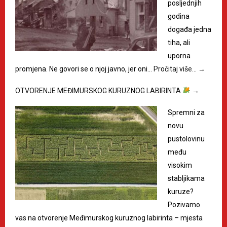
posljednjih
godina
događa jedna
tiha, ali
uporna
promjena. Ne govori se o njoj javno, jer oni…
Pročitaj više…
→
OTVORENJE MEĐIMURSKOG KURUZNOG LABIRINTA
→
Spremni za
novu
pustolovinu
među
visokim
stabljikama
kuruze?
Pozivamo
vas na otvorenje Međimurskog kuruznog labirinta – mjesta