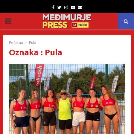
Facebook
Twitter
Instagram
Youtube
Email
PRIMARY
MENU
Početna
Pula
Oznaka : Pula