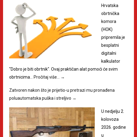
Hrvatska
obrtnička
komora
(HOK)
pripremila je
besplatni
digitalni
kalkulator
"Dobro je biti obrtnik". Ovaj praktičan alat pomoći će svim
obrtnicima…
Pročitaj više…
→
Zatvoren nakon što je prijetio-u pretrazi mu pronađena
poluautomatska puška i streljivo
→
U nedjelju 2.
kolovoza
2026. godine
u