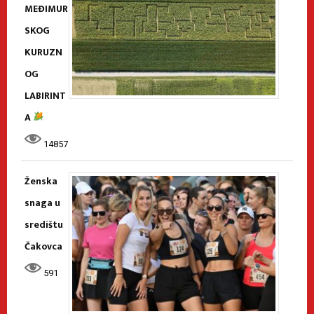
MEĐIMUR
SKOG
KURUZN
OG
LABIRINT
A
14857
Ženska
snaga u
središtu
Čakovca
591