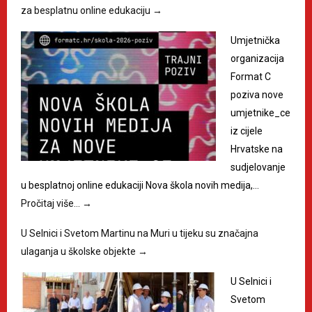
za besplatnu online edukaciju
→
Umjetnička
organizacija
Format C
poziva nove
umjetnike_ce
iz cijele
Hrvatske na
sudjelovanje
u besplatnoj online edukaciji Nova škola novih medija,…
Pročitaj više…
→
U Selnici i Svetom Martinu na Muri u tijeku su značajna
ulaganja u školske objekte
→
U Selnici i
Svetom