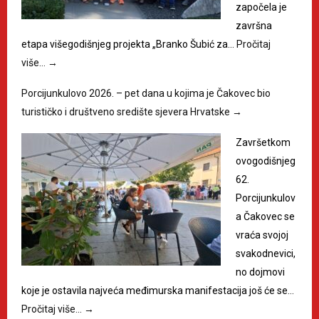
započela je
završna
etapa višegodišnjeg projekta „Branko Šubić za…
Pročitaj
više…
→
Porcijunkulovo 2026. – pet dana u kojima je Čakovec bio
turističko i društveno središte sjevera Hrvatske
→
Završetkom
ovogodišnjeg
62.
Porcijunkulov
a Čakovec se
vraća svojoj
svakodnevici,
no dojmovi
koje je ostavila najveća međimurska manifestacija još će se…
Pročitaj više…
→