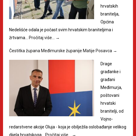
hrvatskih
branitelja,
Općina
Nedelišće odala je počast svim hrvatskim braniteljima i
žrtvama…
Pročitaj više…
→
Čestitka župana Međimurske županije Matije Posavca
→
Drage
građanke i
građani
Međimurja,
poštovani
hrvatski
branitelji, od
Vojno-
redarstvene akcije Oluja - koja je obilježila oslobađanje velikog
dijela hrvatskoga…
Pročitaj više…
→