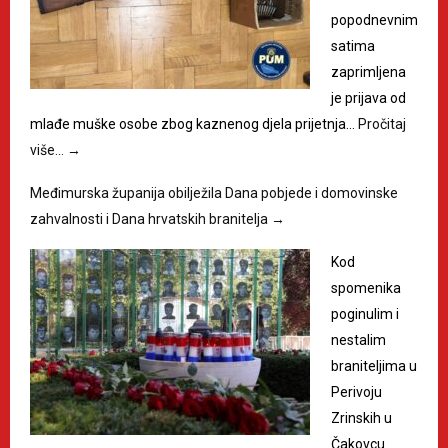
popodnevnim
satima
zaprimljena
je prijava od
mlađe muške osobe zbog kaznenog djela prijetnja…
Pročitaj
više…
→
Međimurska županija obilježila Dana pobjede i domovinske
zahvalnosti i Dana hrvatskih branitelja
→
Kod
spomenika
poginulim i
nestalim
braniteljima u
Perivoju
Zrinskih u
Čakovcu