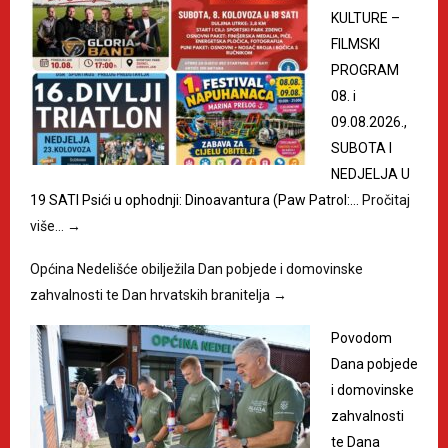
KULTURE –
FILMSKI
PROGRAM
08. i
09.08.2026.,
SUBOTA I
NEDJELJA U
19 SATI Psići u ophodnji: Dinoavantura (Paw Patrol:…
Pročitaj
više…
→
Općina Nedelišće obilježila Dan pobjede i domovinske
zahvalnosti te Dan hrvatskih branitelja
→
Povodom
Dana pobjede
i domovinske
zahvalnosti
te Dana