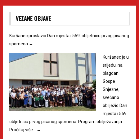
VEZANE OBJAVE
Kuršanec proslavio Dan mjesta i 559. obljetnicu prvog pisanog
spomena
→
Kuršanec je u
srijedu, na
blagdan
Gospe
Snježne,
svečano
obilježio Dan
mjesta i 559.
obljetnicu prvog pisanog spomena. Program obilježavanja…
Pročitaj više…
→