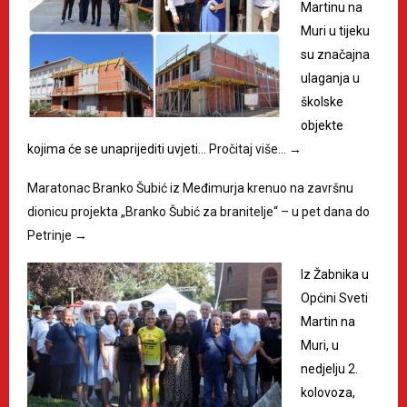
Martinu na
Muri u tijeku
su značajna
ulaganja u
školske
objekte
kojima će se unaprijediti uvjeti…
Pročitaj više…
→
Maratonac Branko Šubić iz Međimurja krenuo na završnu
dionicu projekta „Branko Šubić za branitelje“ – u pet dana do
Petrinje
→
Iz Žabnika u
Općini Sveti
Martin na
Muri, u
nedjelju 2.
kolovoza,