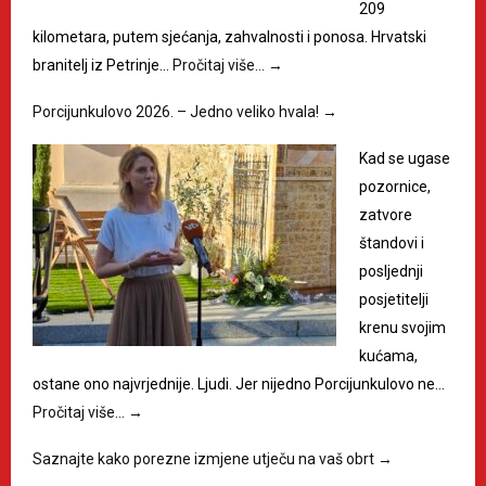
209
kilometara, putem sjećanja, zahvalnosti i ponosa. Hrvatski
branitelj iz Petrinje…
Pročitaj više…
→
Porcijunkulovo 2026. – Jedno veliko hvala!
→
Kad se ugase
pozornice,
zatvore
štandovi i
posljednji
posjetitelji
krenu svojim
kućama,
ostane ono najvrjednije. Ljudi. Jer nijedno Porcijunkulovo ne…
Pročitaj više…
→
Saznajte kako porezne izmjene utječu na vaš obrt
→