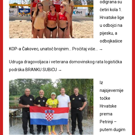
odigrana su
četiri kola 1.
Hrvatske lige
u odbojci na
pijesku, a
odbojkašice
KOP-a Čakovec, unatoč brojnim…
Pročitaj više…
→
Udruga dragovoljaca i veterana domovinskog rata logistička
podrška BRANKU SUBIĆU
→
Iz
najsjevernije
točke
Hrvatske
prema
Petrinji –
putem dugim