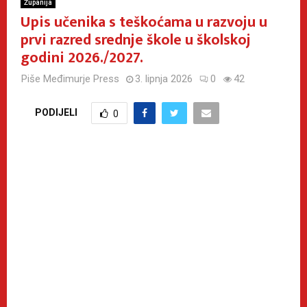
Županija
Upis učenika s teškoćama u razvoju u
prvi razred srednje škole u školskoj
godini 2026./2027.
Piše
Međimurje Press
3. lipnja 2026
0
42
PODIJELI
0