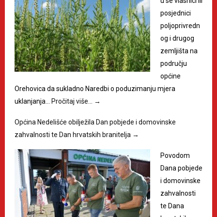
u se vlasnici ili
posjednici
poljoprivredn
og i drugog
zemljišta na
području
općine
Orehovica da sukladno Naredbi o poduzimanju mjera
uklanjanja…
Pročitaj više…
→
Općina Nedelišće obilježila Dan pobjede i domovinske
zahvalnosti te Dan hrvatskih branitelja
→
Povodom
Dana pobjede
i domovinske
zahvalnosti
te Dana