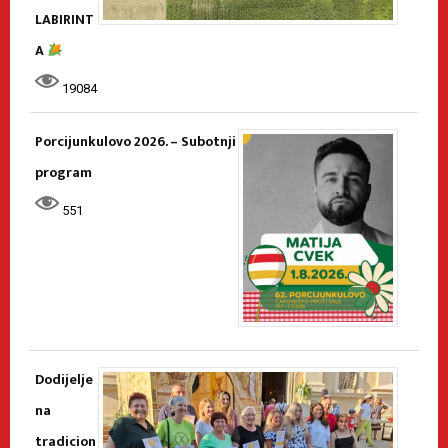
LABIRINT
A
19084
Porcijunkulovo 2026. – Subotnji
program
551
Dodijelje
na
tradicion