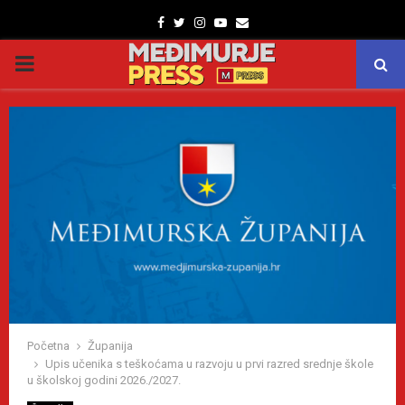
Facebook
Twitter
Instagram
Youtube
Email
PRIMARY
MENU
Početna
Županija
Upis učenika s teškoćama u razvoju u prvi razred srednje škole
u školskoj godini 2026./2027.