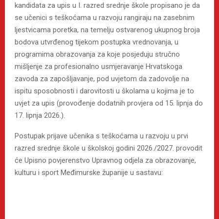
kandidata za upis u I. razred srednje škole propisano je da
se učenici s teškoćama u razvoju rangiraju na zasebnim
ljestvicama poretka, na temelju ostvarenog ukupnog broja
bodova utvrđenog tijekom postupka vrednovanja, u
programima obrazovanja za koje posjeduju stručno
mišljenje za profesionalno usmjeravanje Hrvatskoga
zavoda za zapošljavanje, pod uvjetom da zadovolje na
ispitu sposobnosti i darovitosti u školama u kojima je to
uvjet za upis (provođenje dodatnih provjera od 15. lipnja do
17. lipnja 2026.).
Postupak prijave učenika s teškoćama u razvoju u prvi
razred srednje škole u školskoj godini 2026./2027. provodit
će Upisno povjerenstvo Upravnog odjela za obrazovanje,
kulturu i sport Međimurske županije u sastavu: