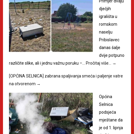
Primjer dvaju
dječjih
igrališta u
romskom
naselju
Pribislavec
danas šalje
dvije potpuno
različite slike, ali i jednu važnu poruku –…
Pročitaj više…
→
[OPĆINA SELNICA] zabrana spaljivanja smeća i paljenje vatre
na otvorenom
→
Općina
Selnica
podsjeća
mještane da
je od 1. lipnja