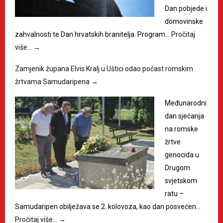
Dan pobjede i
domovinske
zahvalnosti te Dan hrvatskih branitelja. Program…
Pročitaj
više…
→
Zamjenik župana Elvis Kralj u Uštici odao počast romskim
žrtvama Samudaripena
→
Međunarodni
dan sjećanja
na romske
žrtve
genocida u
Drugom
svjetskom
ratu –
Samudaripen obilježava se 2. kolovoza, kao dan posvećen…
Pročitaj više…
→