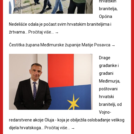
hrvatskih
branitelja,
Općina
Nedelišće odala je počast svim hrvatskim braniteljima i
žrtvama…
Pročitaj više…
→
Čestitka župana Međimurske županije Matije Posavca
→
Drage
građanke i
građani
Međimurja,
poštovani
hrvatski
branitelji, od
Vojno-
redarstvene akcije Oluja - koja je obilježila oslobađanje velikog
dijela hrvatskoga…
Pročitaj više…
→