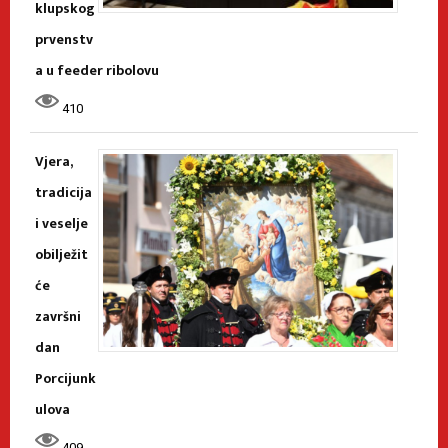
klupskog
prvenstv
a u feeder ribolovu
410
Vjera,
tradicija
i veselje
obilježit
će
završni
dan
Porcijunk
ulova
409