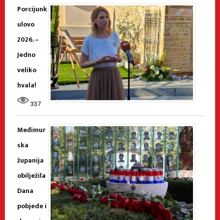
Porcijunk
ulovo
2026. –
Jedno
veliko
hvala!
337
Međimur
ska
županija
obilježila
Dana
pobjede i