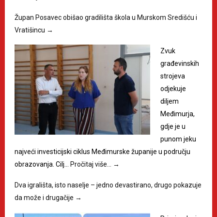
Župan Posavec obišao gradilišta škola u Murskom Središću i
Vratišincu
→
Zvuk
građevinskih
strojeva
odjekuje
diljem
Međimurja,
gdje je u
punom jeku
najveći investicijski ciklus Međimurske županije u području
obrazovanja. Cilj…
Pročitaj više…
→
Dva igrališta, isto naselje – jedno devastirano, drugo pokazuje
da može i drugačije
→