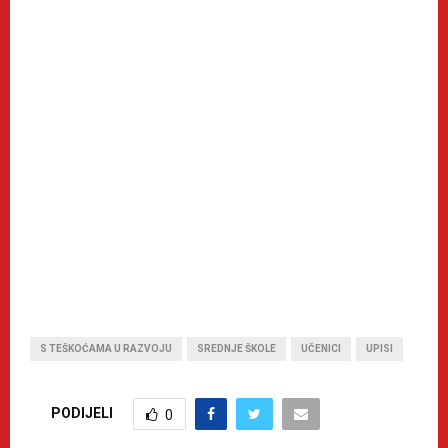
S TEŠKOĆAMA U RAZVOJU
SREDNJE ŠKOLE
UČENICI
UPISI
PODIJELI
0