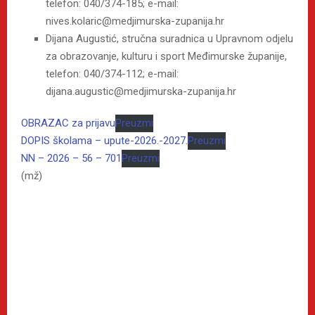
telefon: 040/374-185; e-mail:
nives.kolaric@medjimurska-zupanija.hr
Dijana Augustić, stručna suradnica u Upravnom odjelu
za obrazovanje, kulturu i sport Međimurske županije,
telefon: 040/374-112; e-mail:
dijana.augustic@medjimurska-zupanija.hr
OBRAZAC za prijavu
Preuzmi
DOPIS školama – upute-2026.-2027.
Preuzmi
NN – 2026 – 56 – 701
Preuzmi
(mž)