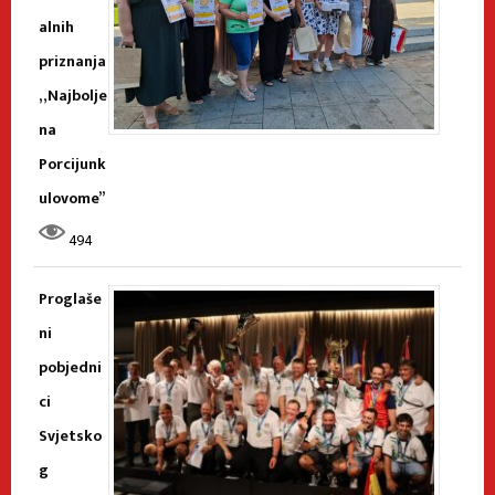
alnih
priznanja
„Najbolje
na
Porcijunk
ulovome”
494
Proglaše
ni
pobjedni
ci
Svjetsko
g