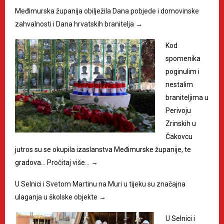
Međimurska županija obilježila Dana pobjede i domovinske
zahvalnosti i Dana hrvatskih branitelja
→
Kod
spomenika
poginulim i
nestalim
braniteljima u
Perivoju
Zrinskih u
Čakovcu
jutros su se okupila izaslanstva Međimurske županije, te
gradova…
Pročitaj više…
→
U Selnici i Svetom Martinu na Muri u tijeku su značajna
ulaganja u školske objekte
→
U Selnici i