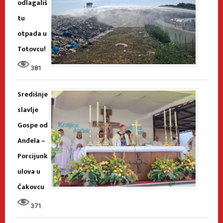
odlagališ
tu
otpada u
Totovcu!
381
Središnje
slavlje
Gospe od
Anđela –
Porcijunk
ulova u
Čakovcu
371