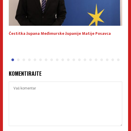
Čestitka župana Međimurske županije Matije Posavca
M
z
KOMENTIRAJTE