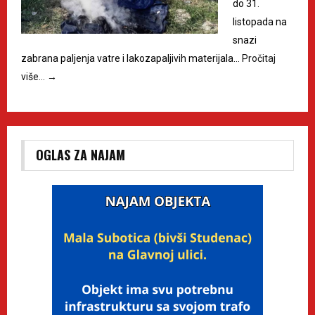
do 31.
listopada na
snazi
zabrana paljenja vatre i lakozapaljivih materijala…
Pročitaj
više…
→
OGLAS ZA NAJAM