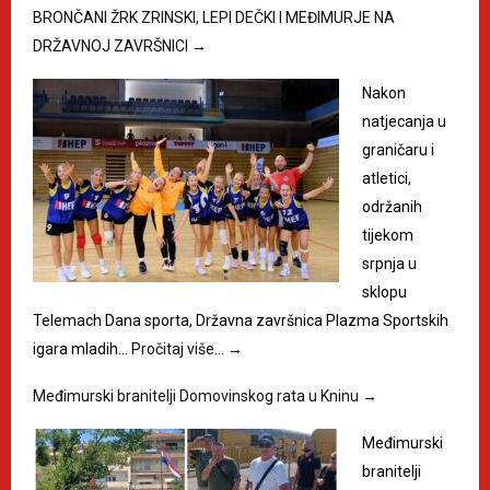
BRONČANI ŽRK ZRINSKI, LEPI DEČKI I MEĐIMURJE NA
DRŽAVNOJ ZAVRŠNICI
→
Nakon
natjecanja u
graničaru i
atletici,
održanih
tijekom
srpnja u
sklopu
Telemach Dana sporta, Državna završnica Plazma Sportskih
igara mladih…
Pročitaj više…
→
Međimurski branitelji Domovinskog rata u Kninu
→
Međimurski
branitelji