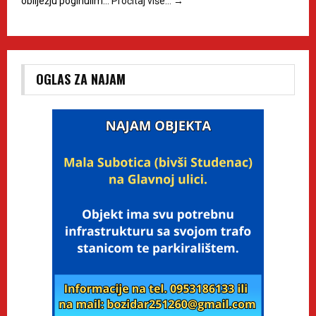
obilježju poginulim…
Pročitaj više…
→
OGLAS ZA NAJAM