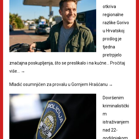
otkriva
regionalne
razlike Gorivo
u Hrvatskoj
prošlog je
tjedna
pretrpjelo
značajna poskupljenja, što se preslikalo i na kućne…
Pročitaj
više…
→
Mladić osumnjičen za provalu u Gornjem Hrašćanu
→
Dovršenim
kriminalistički
m
istraživanjem
nad 22-
godišnjakom