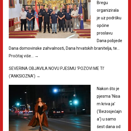
Bregu
organizirala
je uz podršku
općine
proslavu
Dana pobjede
Dana domovinske zahvalnosti, Dana hrvatskih branitelja, te…
Pročitaj više…
→
SEVERINA OBJAVILA NOVU PJESMU ‘POZOVI ME TI’
(‘ANKSIOZNA’)
→
Nakon što je
pjesma 'Nisa
m kriva ja'
('Bezosjećajn
a') u samo
šest dana od