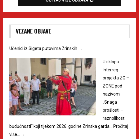
UČITAJ VIŠE OBJAVA
VEZANE OBJAVE
Učenici iz Sigeta putovima Zrinskih
→
U sklopu
Interreg
projekta ZG –
ZONE pod
nazivom
„Snaga
prošlosti –
raznolikost
budućnosti“ koji tijekom 2026. godine Zrinska garda…
Pročitaj
više…
→