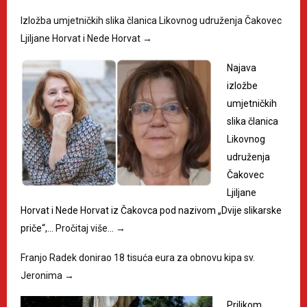
Izložba umjetničkih slika članica Likovnog udruženja Čakovec
Ljiljane Horvat i Nede Horvat
→
Najava
izložbe
umjetničkih
slika članica
Likovnog
udruženja
Čakovec
Ljiljane
Horvat i Nede Horvat iz Čakovca pod nazivom „Dvije slikarske
priče“,…
Pročitaj više…
→
Franjo Radek donirao 18 tisuća eura za obnovu kipa sv.
Jeronima
→
Prilikom