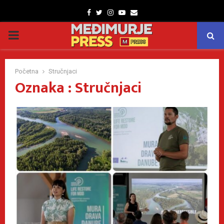
Facebook
Twitter
Instagram
Youtube
Email
PRIMARY
MENU
Početna
Stručnjaci
Oznaka : Stručnjaci