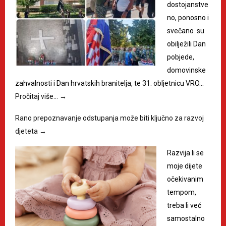
dostojanstve
no, ponosno i
svečano su
obilježili Dan
pobjede,
domovinske
zahvalnosti i Dan hrvatskih branitelja, te 31. obljetnicu VRO…
Pročitaj više…
→
Rano prepoznavanje odstupanja može biti ključno za razvoj
djeteta
→
Razvija li se
moje dijete
očekivanim
tempom,
treba li već
samostalno