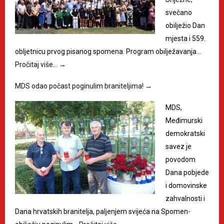
svečano
obilježio Dan
mjesta i 559.
obljetnicu prvog pisanog spomena. Program obilježavanja…
Pročitaj više…
→
MDS odao počast poginulim braniteljima!
→
MDS,
Međimurski
demokratski
savez je
povodom
Dana pobjede
i domovinske
zahvalnosti i
Dana hrvatskih branitelja, paljenjem svijeća na Spomen-