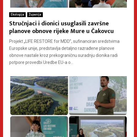
Ekologija
Županija
Stručnjaci i dionici usuglasili završne
planove obnove rijeke Mure u Čakovcu
Projekt „LIFE RESTORE for MDD”, sufinanciran sredstvima
Europske unije, predstavlja detaljno razrađene planove
obnove nastale kroz prekograničnu suradnju dionika radi
potpore provedbi Uredbe EU-a o...