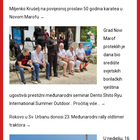
Miljenko Krušelj na povijesnoj proslavi 50 godina karatea u
Novom Marofu
→
Grad Novi
Marof
proteklih je
dana bio
središte
svjetskih
borilačkih
vještina
ugostivši prestižni međunarodni seminar Dento Shito Ryu
International Summer Outdoor…
Pročitaj više…
→
Rokovo u Sv. Urbanu donosi 23. Međunarodni rally oldtimer
traktora
→
U nedjelju, 16.