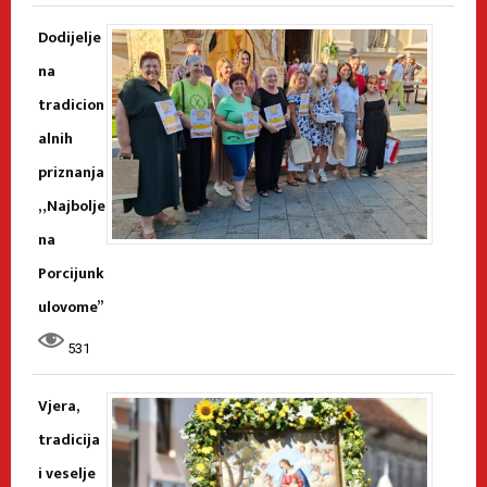
Dodijelje
na
tradicion
alnih
priznanja
„Najbolje
na
Porcijunk
ulovome”
531
Vjera,
tradicija
i veselje