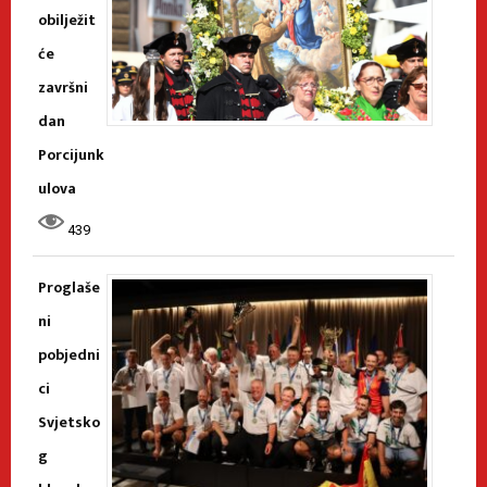
obilježit
će
završni
dan
Porcijunk
ulova
439
Proglaše
ni
pobjedni
ci
Svjetsko
g