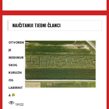
NAJČITANIJI TJEDNI ČLANCI
OTVOREN
JE
MEĐIMUR
SKOG
KURUZN
OG
LABIRINT
A
19122