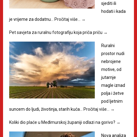
sjediti ili
hodati i kada
je vrijeme za dodatnu…
Pročitaj više…
→
Pet savjeta za ruralnu fotografiju koja priča priču
→
Ruralni
prostor nudi
nebrojene
motive, od
jutarnje
magle iznad
polja i žetve
pod ljetnim
suncem do ljudi, životinja, starih kuća…
Pročitaj više…
→
Koliki dio plaće u Međimurskoj županiji odlazi na gorivo?
→
Nova analiza