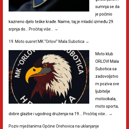
sumnja se da
je počinio
kazneno djelo teške krađe. Naime, taj je mladić između 29.
srpnja do…
Pročitaj više…
→
19. Moto susret MK “Orlovi” Mala Subotica
→
Moto klub
ORLOVI Mala
Subotica sa
zadovoljstvo
m poziva sve
ljubitelje
motocikala,
moto sporta,
dobre glazbe i ugodnog druženja na 19.…
Pročitaj više…
→
Poziv mještanima Općine Orehovica na uklanjanje