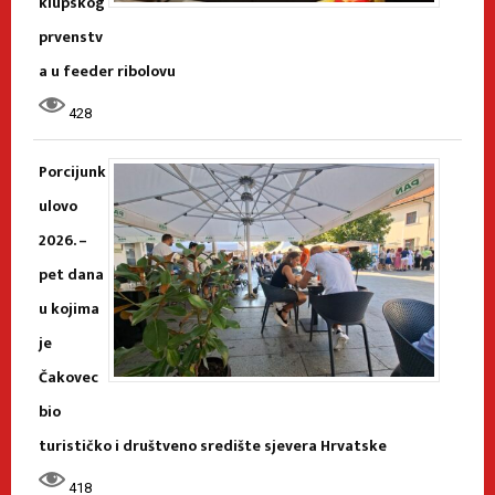
klupskog
prvenstv
a u feeder ribolovu
428
Porcijunk
ulovo
2026. –
pet dana
u kojima
je
Čakovec
bio
turističko i društveno središte sjevera Hrvatske
418