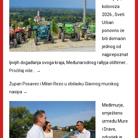
kolovoza
2026., Sveti
Urban
ponovno će
biti domaćin
jednog od
najprepoznat
ljivijih događanja ovoga kraja, Međunarodnog rallyja oldtimer…
Pročitaj više…
→
Župan Posavec i Milan Rezo u obilasku Glavnog murskog
nasipa
→
Međimurje,
smješteno
između Mure
i Drave,
oduvijek je