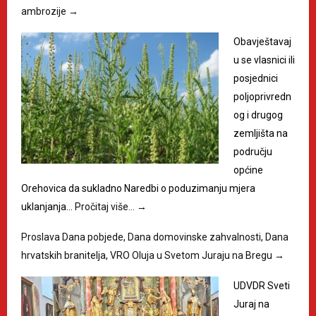
ambrozije
→
Obavještavaj
u se vlasnici ili
posjednici
poljoprivredn
og i drugog
zemljišta na
području
općine
Orehovica da sukladno Naredbi o poduzimanju mjera
uklanjanja…
Pročitaj više…
→
Proslava Dana pobjede, Dana domovinske zahvalnosti, Dana
hrvatskih branitelja, VRO Oluja u Svetom Juraju na Bregu
→
UDVDR Sveti
Juraj na