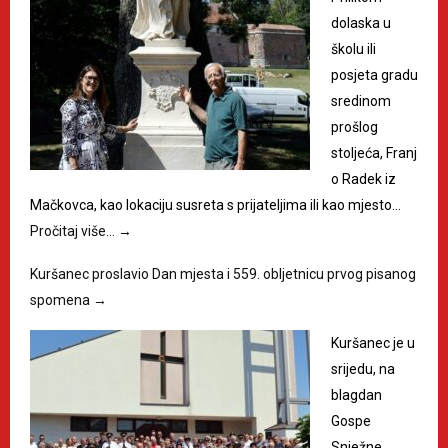
dolaska u
školu ili
posjeta gradu
sredinom
prošlog
stoljeća, Franj
o Radek iz
Mačkovca, kao lokaciju susreta s prijateljima ili kao mjesto…
Pročitaj više…
→
Kuršanec proslavio Dan mjesta i 559. obljetnicu prvog pisanog
spomena
→
Kuršanec je u
srijedu, na
blagdan
Gospe
Snježne,