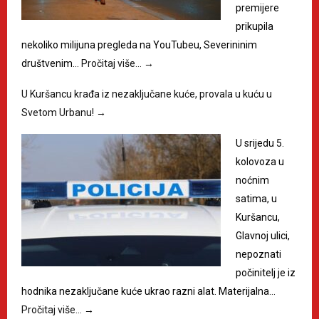
premijere
prikupila
nekoliko milijuna pregleda na YouTubeu, Severininim
društvenim…
Pročitaj više…
→
U Kuršancu krađa iz nezaključane kuće, provala u kuću u
Svetom Urbanu!
→
U srijedu 5.
kolovoza u
noćnim
satima, u
Kuršancu,
Glavnoj ulici,
nepoznati
počinitelj je iz
hodnika nezaključane kuće ukrao razni alat. Materijalna…
Pročitaj više…
→