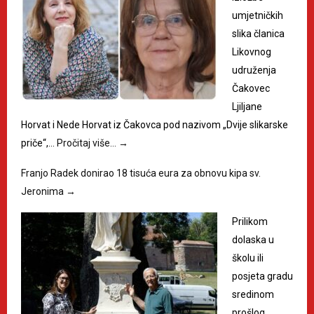
umjetničkih
slika članica
Likovnog
udruženja
Čakovec
Ljiljane
Horvat i Nede Horvat iz Čakovca pod nazivom „Dvije slikarske
priče“,…
Pročitaj više…
→
Franjo Radek donirao 18 tisuća eura za obnovu kipa sv.
Jeronima
→
Prilikom
dolaska u
školu ili
posjeta gradu
sredinom
prošlog