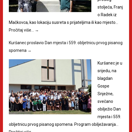
stoljeća, Franj
o Radek iz
Mačkovca, kao lokaciju susreta s prijateljima ili kao mjesto…
Pročitaj više…
→
Kuršanec proslavio Dan mjesta i 559. obljetnicu prvog pisanog
spomena
→
Kuršanec je u
srijedu, na
blagdan
Gospe
Snježne,
svečano
obilježio Dan
mjesta i 559.
obljetnicu prvog pisanog spomena. Program obilježavanja…