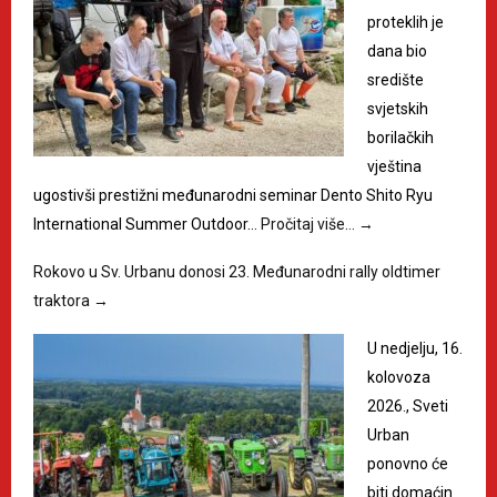
proteklih je
dana bio
središte
svjetskih
borilačkih
vještina
ugostivši prestižni međunarodni seminar Dento Shito Ryu
International Summer Outdoor…
Pročitaj više…
→
Rokovo u Sv. Urbanu donosi 23. Međunarodni rally oldtimer
traktora
→
U nedjelju, 16.
kolovoza
2026., Sveti
Urban
ponovno će
biti domaćin