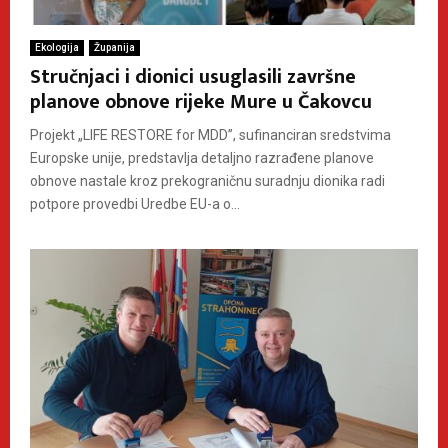
Ekologija
Županija
Stručnjaci i dionici usuglasili završne
planove obnove rijeke Mure u Čakovcu
Projekt „LIFE RESTORE for MDD”, sufinanciran sredstvima
Europske unije, predstavlja detaljno razrađene planove
obnove nastale kroz prekograničnu suradnju dionika radi
potpore provedbi Uredbe EU-a o...