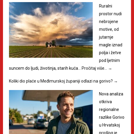
Ruralni
prostor nudi
nebrojene
motive, od
jutarnje
magle iznad
polja i žetve
pod ljetnim
suncem do ljudi, životinja, starih kuća…
Pročitaj više…
→
Koliki dio plaće u Međimurskoj županiji odlazi na gorivo?
→
Nova analiza
otkriva
regionalne
razlike Gorivo
u Hrvatskoj
prošlog je