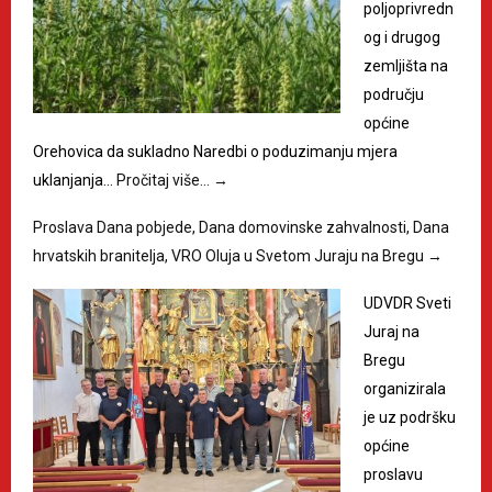
poljoprivredn
og i drugog
zemljišta na
području
općine
Orehovica da sukladno Naredbi o poduzimanju mjera
uklanjanja…
Pročitaj više…
→
Proslava Dana pobjede, Dana domovinske zahvalnosti, Dana
hrvatskih branitelja, VRO Oluja u Svetom Juraju na Bregu
→
UDVDR Sveti
Juraj na
Bregu
organizirala
je uz podršku
općine
proslavu