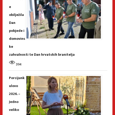
e
obilježila
Dan
pobjede i
domovins
ke
zahvalnosti te Dan hrvatskih branitelja
394
Porcijunk
ulovo
2026. –
Jedno
veliko