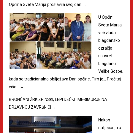
Općina Sveta Marija proslavila svoj dan
→
U Općini
Sveta Marija
već vlada
blagdansko
ozračje
ususret
blagdanu
Velike Gospe,
kada se tradicionalno obilježava Dan općine. Tim je…
Pročitaj
više…
→
BRONČANI ŽRK ZRINSKI, LEPI DEČKI I MEĐIMURJE NA
DRŽAVNOJ ZAVRŠNICI
→
Nakon
natjecanja u