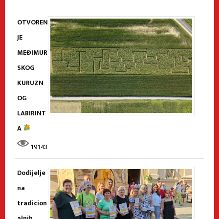
OTVOREN
JE
MEĐIMUR
SKOG
KURUZN
OG
LABIRINT
A
19143
Dodijelje
na
tradicion
alnih