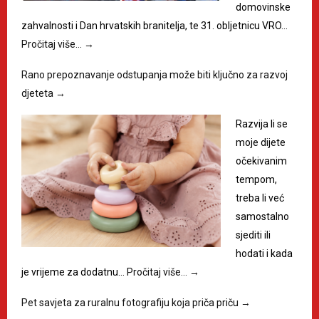
domovinske
zahvalnosti i Dan hrvatskih branitelja, te 31. obljetnicu VRO…
Pročitaj više…
→
Rano prepoznavanje odstupanja može biti ključno za razvoj
djeteta
→
Razvija li se
moje dijete
očekivanim
tempom,
treba li već
samostalno
sjediti ili
hodati i kada
je vrijeme za dodatnu…
Pročitaj više…
→
Pet savjeta za ruralnu fotografiju koja priča priču
→