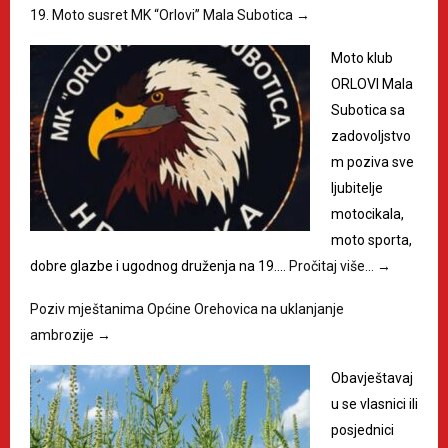
19. Moto susret MK “Orlovi” Mala Subotica
→
Moto klub
ORLOVI Mala
Subotica sa
zadovoljstvo
m poziva sve
ljubitelje
motocikala,
moto sporta,
dobre glazbe i ugodnog druženja na 19.…
Pročitaj više…
→
Poziv mještanima Općine Orehovica na uklanjanje
ambrozije
→
Obavještavaj
u se vlasnici ili
posjednici