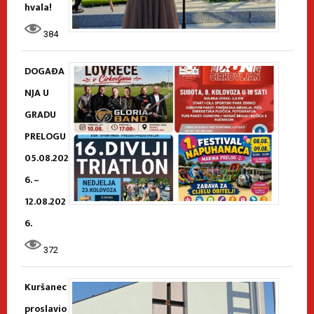
hvala!
384
DOGAĐA
NJA U
GRADU
PRELOGU
05.08.202
6. –
12.08.202
6.
372
Kuršanec
proslavio