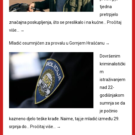
tjedna
pretrpjelo
značajna poskupljenja, što se preslikalo i na kućne…
Pročitaj
više…
→
Mladić osumnjičen za provalu u Gornjem Hrašćanu
→
Dovršenim
kriminalistički
m
istraživanjem
nad 22-
godišnjakom
sumnja se da
je počinio
kazneno djelo teške krađe. Naime, taj je mladić između 29.
srpnja do…
Pročitaj više…
→