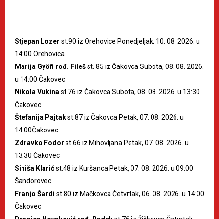
Stjepan Lozer
st.90 iz Orehovice Ponedjeljak, 10. 08. 2026. u
14:00 Orehovica
Marija Gyöfi rođ. Fileš
st. 85 iz Čakovca Subota, 08. 08. 2026.
u 14:00 Čakovec
Nikola Vukina
st.76 iz Čakovca Subota, 08. 08. 2026. u 13:30
Čakovec
Štefanija Pajtak
st.87 iz Čakovca Petak, 07. 08. 2026. u
14:00Čakovec
Zdravko Fodor
st.66 iz Mihovljana Petak, 07. 08. 2026. u
13:30 Čakovec
Siniša Klarić
st.48 iz Kuršanca Petak, 07. 08. 2026. u 09:00
Šandorovec
Franjo Šardi
st.80 iz Mačkovca Četvrtak, 06. 08. 2026. u 14:00
Čakovec
Dragica Novaković rođ. Radek
st.76 iz Žiškovca Četvrtak,