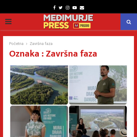
Facebook
Twitter
Instagram
Youtube
Email
PRIMARY
MENU
Početna
Završna faza
Oznaka : Završna faza