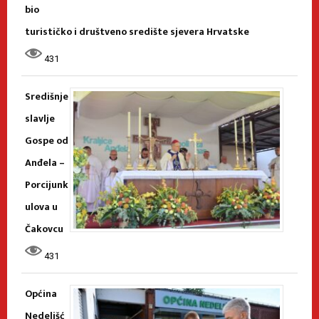
bio
turističko i društveno središte sjevera Hrvatske
431
Središnje
slavlje
Gospe od
Anđela –
Porcijunk
ulova u
Čakovcu
431
Općina
Nedelišć