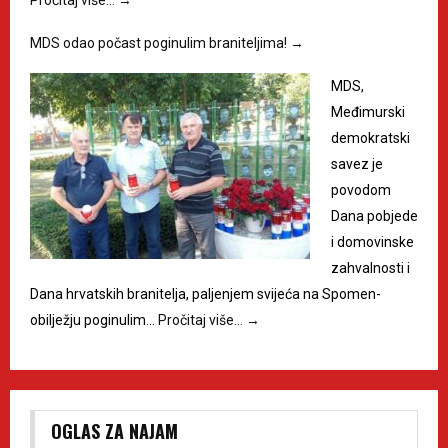
Pročitaj više…
→
MDS odao počast poginulim braniteljima!
→
MDS,
Međimurski
demokratski
savez je
povodom
Dana pobjede
i domovinske
zahvalnosti i
Dana hrvatskih branitelja, paljenjem svijeća na Spomen-
obilježju poginulim…
Pročitaj više…
→
OGLAS ZA NAJAM