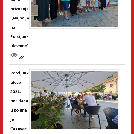
priznanja
„Najbolje
na
Porcijunk
ulovome”
551
Porcijunk
ulovo
2026. –
pet dana
u kojima
je
Čakovec