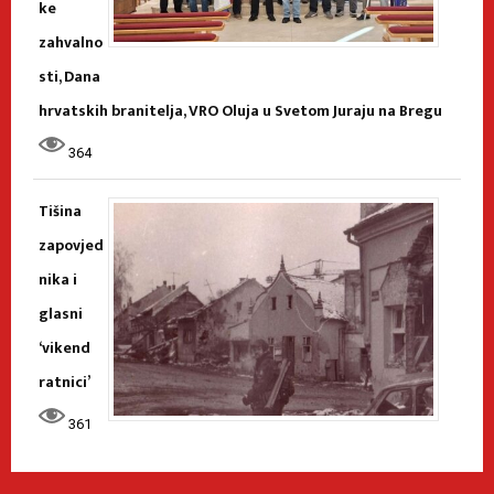
ke
zahvalno
sti, Dana
hrvatskih branitelja, VRO Oluja u Svetom Juraju na Bregu
364
Tišina
zapovjed
nika i
glasni
‘vikend
ratnici’
361