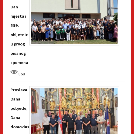
Dan
mjesta i
559.
obljetnic
u prvog
pisanog
spomena
368
Proslava
Dana
pobjede,
Dana
domovins