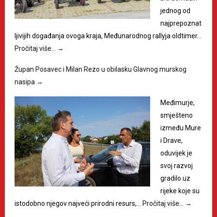
jednog od
najprepoznat
ljivijih događanja ovoga kraja, Međunarodnog rallyja oldtimer…
Pročitaj više…
→
Župan Posavec i Milan Rezo u obilasku Glavnog murskog
nasipa
→
Međimurje,
smješteno
između Mure
i Drave,
oduvijek je
svoj razvoj
gradilo uz
rijeke koje su
istodobno njegov najveći prirodni resurs,…
Pročitaj više…
→