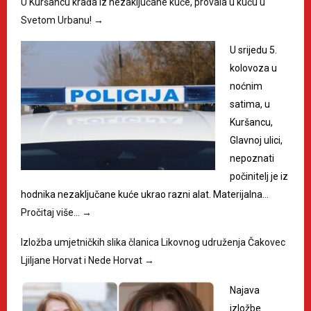
U Kuršancu krađa iz nezaključane kuće, provala u kuću u
Svetom Urbanu!
→
U srijedu 5.
kolovoza u
noćnim
satima, u
Kuršancu,
Glavnoj ulici,
nepoznati
počinitelj je iz
hodnika nezaključane kuće ukrao razni alat. Materijalna…
Pročitaj više…
→
Izložba umjetničkih slika članica Likovnog udruženja Čakovec
Ljiljane Horvat i Nede Horvat
→
Najava
izložbe