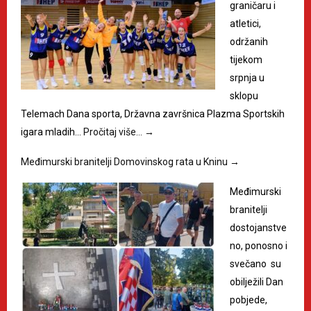
graničaru i
atletici,
održanih
tijekom
srpnja u
sklopu
Telemach Dana sporta, Državna završnica Plazma Sportskih
igara mladih…
Pročitaj više…
→
Međimurski branitelji Domovinskog rata u Kninu
→
Međimurski
branitelji
dostojanstve
no, ponosno i
svečano su
obilježili Dan
pobjede,