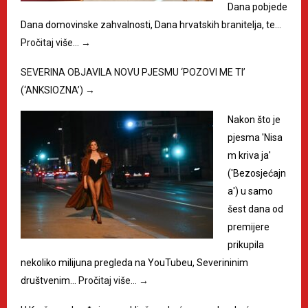
Dana pobjede
Dana domovinske zahvalnosti, Dana hrvatskih branitelja, te…
Pročitaj više…
→
SEVERINA OBJAVILA NOVU PJESMU ‘POZOVI ME TI’
(‘ANKSIOZNA’)
→
Nakon što je
pjesma 'Nisa
m kriva ja'
('Bezosjećajn
a') u samo
šest dana od
premijere
prikupila
nekoliko milijuna pregleda na YouTubeu, Severininim
društvenim…
Pročitaj više…
→