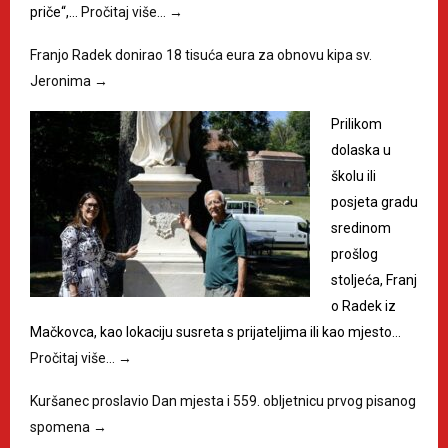
priče“,…
Pročitaj više…
→
Franjo Radek donirao 18 tisuća eura za obnovu kipa sv.
Jeronima
→
Prilikom
dolaska u
školu ili
posjeta gradu
sredinom
prošlog
stoljeća, Franj
o Radek iz
Mačkovca, kao lokaciju susreta s prijateljima ili kao mjesto…
Pročitaj više…
→
Kuršanec proslavio Dan mjesta i 559. obljetnicu prvog pisanog
spomena
→