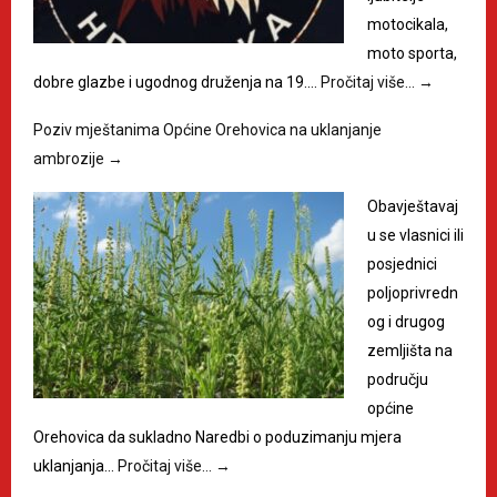
motocikala,
moto sporta,
dobre glazbe i ugodnog druženja na 19.…
Pročitaj više…
→
Poziv mještanima Općine Orehovica na uklanjanje
ambrozije
→
Obavještavaj
u se vlasnici ili
posjednici
poljoprivredn
og i drugog
zemljišta na
području
općine
Orehovica da sukladno Naredbi o poduzimanju mjera
uklanjanja…
Pročitaj više…
→