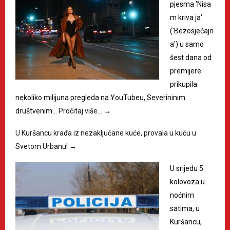
pjesma 'Nisa
m kriva ja'
('Bezosjećajn
a') u samo
šest dana od
premijere
prikupila
nekoliko milijuna pregleda na YouTubeu, Severininim
društvenim…
Pročitaj više…
→
U Kuršancu krađa iz nezaključane kuće, provala u kuću u
Svetom Urbanu!
→
U srijedu 5.
kolovoza u
noćnim
satima, u
Kuršancu,