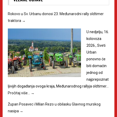
Rokovo u Sv. Urbanu donosi 23. Međunarodni rally oldtimer
traktora
→
U nedjelju, 16.
kolovoza
2026., Sveti
Urban
ponovno će
biti domaćin
jednog od
najprepoznat
ljivijih događanja ovoga kraja, Međunarodnog rallyja oldtimer…
Pročitaj više…
→
Župan Posavec i Milan Rezo u obilasku Glavnog murskog
nasipa
→