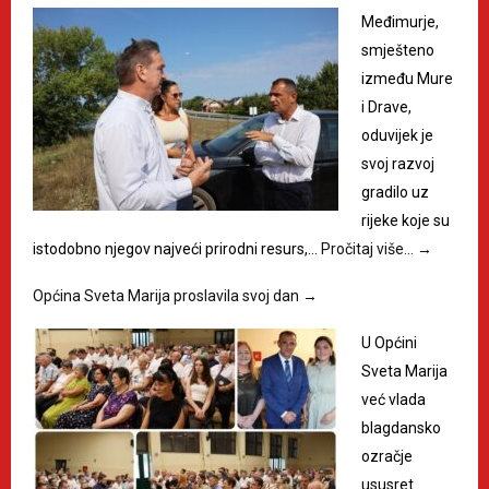
Međimurje,
smješteno
između Mure
i Drave,
oduvijek je
svoj razvoj
gradilo uz
rijeke koje su
istodobno njegov najveći prirodni resurs,…
Pročitaj više…
→
Općina Sveta Marija proslavila svoj dan
→
U Općini
Sveta Marija
već vlada
blagdansko
ozračje
ususret