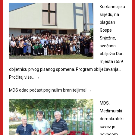
Kuršanec je u
srijedu, na
blagdan
Gospe
Snježne,
svečano
obilježio Dan
mjesta i 559.
obljetnicu prvog pisanog spomena. Program obilježavanja…
Pročitaj više…
→
MDS odao počast poginulim braniteljima!
→
MDS,
Međimurski
demokratski
savez je
povodom