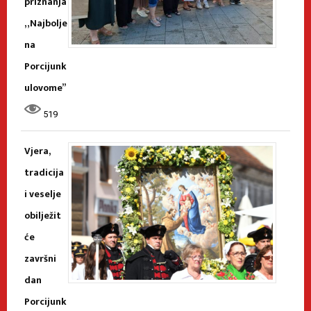
priznanja
„Najbolje
na
Porcijunk
ulovome”
519
Vjera,
tradicija
i veselje
obilježit
će
završni
dan
Porcijunk