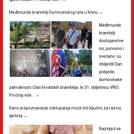
Međimurski branitelji Domovinskog rata u Kninu
→
Međimurski
branitelji
dostojanstve
no, ponosno i
svečano su
obilježili Dan
pobjede,
domovinske
zahvalnosti i Dan hrvatskih branitelja, te 31. obljetnicu VRO…
Pročitaj više…
→
Rano prepoznavanje odstupanja može biti ključno za razvoj
djeteta
→
Razvija li se