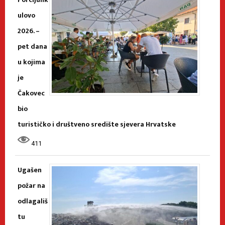
ulovo
2026. –
pet dana
u kojima
je
Čakovec
bio
turističko i društveno središte sjevera Hrvatske
411
Ugašen
požar na
odlagališ
tu