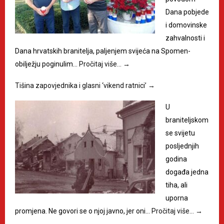
Dana pobjede
i domovinske
zahvalnosti i
Dana hrvatskih branitelja, paljenjem svijeća na Spomen-
obilježju poginulim…
Pročitaj više…
→
Tišina zapovjednika i glasni ‘vikend ratnici’
→
U
braniteljskom
se svijetu
posljednjih
godina
događa jedna
tiha, ali
uporna
promjena. Ne govori se o njoj javno, jer oni…
Pročitaj više…
→