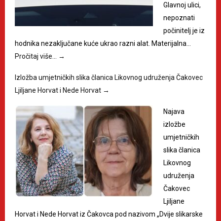
Glavnoj ulici,
nepoznati
počinitelj je iz
hodnika nezaključane kuće ukrao razni alat. Materijalna…
Pročitaj više…
→
Izložba umjetničkih slika članica Likovnog udruženja Čakovec
Ljiljane Horvat i Nede Horvat
→
Najava
izložbe
umjetničkih
slika članica
Likovnog
udruženja
Čakovec
Ljiljane
Horvat i Nede Horvat iz Čakovca pod nazivom „Dvije slikarske