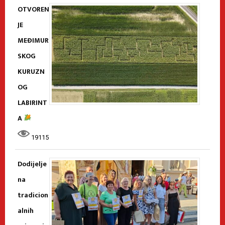
OTVOREN
JE
MEĐIMUR
SKOG
KURUZN
OG
LABIRINT
A
19115
Dodijelje
na
tradicion
alnih