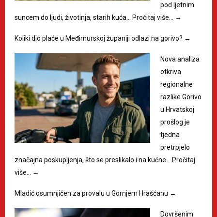
pod ljetnim
suncem do ljudi, životinja, starih kuća…
Pročitaj više…
→
Koliki dio plaće u Međimurskoj županiji odlazi na gorivo?
→
Nova analiza
otkriva
regionalne
razlike Gorivo
u Hrvatskoj
prošlog je
tjedna
pretrpjelo
značajna poskupljenja, što se preslikalo i na kućne…
Pročitaj
više…
→
Mladić osumnjičen za provalu u Gornjem Hrašćanu
→
Dovršenim