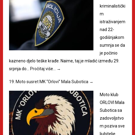
kriminalistički
m
istraživanjem
nad 22-
godišnjakom
sumnja se da
je počinio
kazneno djelo teške krađe. Naime, taj je mladić između 29.
srpnja do…
Pročitaj više…
→
19. Moto susret MK “Orlovi” Mala Subotica
→
Moto klub
ORLOVI Mala
Subotica sa
zadovoljstvo
m poziva sve
ljubitelje