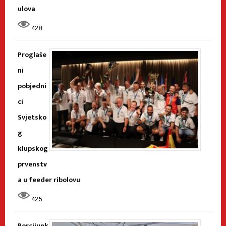
ulova
428
Proglaše
ni
pobjedni
ci
Svjetsko
g
klupskog
prvenstv
a u feeder ribolovu
425
Porcijunk