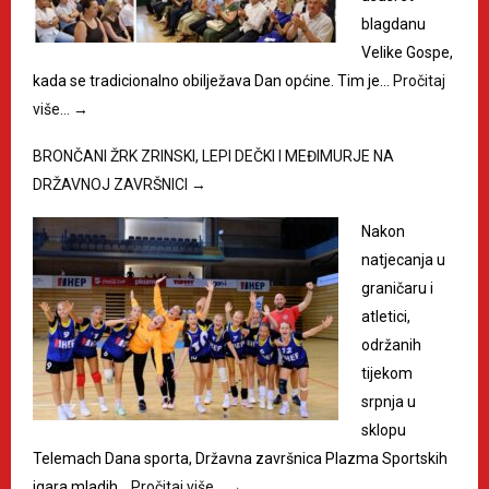
blagdanu
Velike Gospe,
kada se tradicionalno obilježava Dan općine. Tim je…
Pročitaj
više…
→
BRONČANI ŽRK ZRINSKI, LEPI DEČKI I MEĐIMURJE NA
DRŽAVNOJ ZAVRŠNICI
→
Nakon
natjecanja u
graničaru i
atletici,
održanih
tijekom
srpnja u
sklopu
Telemach Dana sporta, Državna završnica Plazma Sportskih
igara mladih…
Pročitaj više…
→