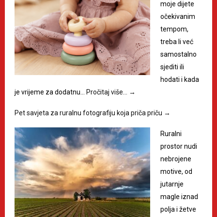
moje dijete
očekivanim
tempom,
treba li već
samostalno
sjediti ili
hodati i kada
je vrijeme za dodatnu…
Pročitaj više…
→
Pet savjeta za ruralnu fotografiju koja priča priču
→
Ruralni
prostor nudi
nebrojene
motive, od
jutarnje
magle iznad
polja i žetve