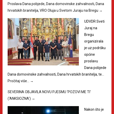
Proslava Dana pobjede, Dana domovinske zahvalnosti, Dana
hrvatskih branitelja, VRO Oluja u Svetom Juraju na Bregu
→
UDVDR Sveti
Juraj na
Bregu
organizirala
je uz podršku
općine
proslavu
Dana pobjede
Dana domovinske zahvalnosti, Dana hrvatskih branitelja, te…
Pročitaj više…
→
SEVERINA OBJAVILA NOVU PJESMU ‘POZOVI ME TI’
(‘ANKSIOZNA’)
→
Nakon što je