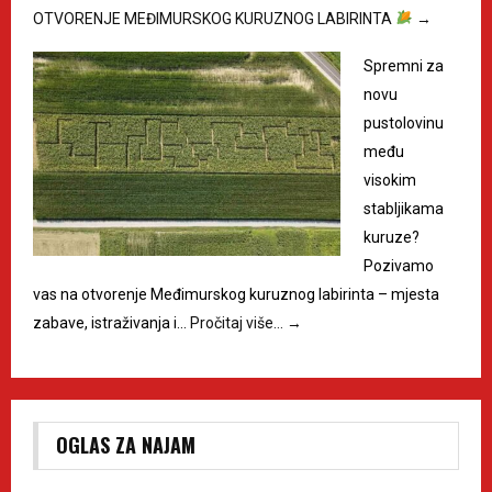
OTVORENJE MEĐIMURSKOG KURUZNOG LABIRINTA
→
Spremni za
novu
pustolovinu
među
visokim
stabljikama
kuruze?
Pozivamo
vas na otvorenje Međimurskog kuruznog labirinta – mjesta
zabave, istraživanja i…
Pročitaj više…
→
OGLAS ZA NAJAM