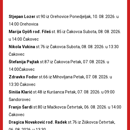
Stjepan Lozer
st.90 iz Orehovice Ponedjeljak, 10. 08. 2026. u
14:00 Orehovica
Marija Gyöfi rođ. Fileš
st. 85 iz Čakovca Subota, 08. 08. 2026.
u 14:00 Čakovec
Nikola Vukina
st.76 iz Čakovca Subota, 08. 08. 2026. u 13:30
Čakovec
Štefanija Pajtak
st.87 iz Čakovca Petak, 07. 08. 2026. u
14:00Čakovec
Zdravko Fodor
st.66 iz Mihovljana Petak, 07. 08. 2026. u
13:30 Čakovec
Siniša Klarić
st.48 iz Kuršanca Petak, 07. 08. 2026. u 09:00
Šandorovec
Franjo Šardi
st.80 iz Mačkovca Četvrtak, 06. 08. 2026. u 14:00
Čakovec
Dragica Novaković rođ. Radek
st.76 iz Žiškovca Četvrtak,
06. 08. 2026. u 13:30