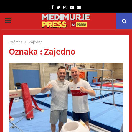
Facebook
Twitter
Instagram
Youtube
Email
PRIMARY
MENU
Početna
Zajedno
Oznaka : Zajedno