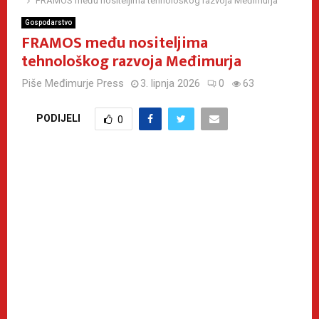
FRAMOS među nositeljima tehnološkog razvoja Međimurja
Gospodarstvo
FRAMOS među nositeljima
tehnološkog razvoja Međimurja
Piše
Međimurje Press
3. lipnja 2026
0
63
PODIJELI
0