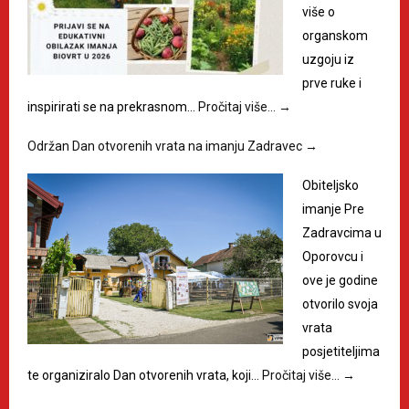
više o
organskom
uzgoju iz
prve ruke i
inspirirati se na prekrasnom…
Pročitaj više…
→
Održan Dan otvorenih vrata na imanju Zadravec
→
Obiteljsko
imanje Pre
Zadravcima u
Oporovcu i
ove je godine
otvorilo svoja
vrata
posjetiteljima
te organiziralo Dan otvorenih vrata, koji…
Pročitaj više…
→