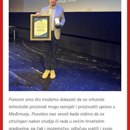
Ponosni smo što možemo dokazati da se vrhunski
tehnološki proizvodi mogu razvijati i proizvoditi upravo u
Međimurju. Posebno nas veseli kada vidimo da se
stručnjaci nakon studija ili rada u većim hrvatskim
gradovima, pa čak i inozemstvu, odlučuju vratiti i svoju