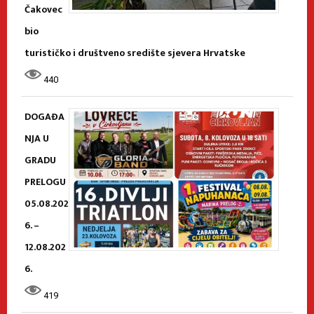
Čakovec
bio
turističko i društveno središte sjevera Hrvatske
440
DOGAĐA
NJA U
GRADU
PRELOGU
05.08.202
6. –
12.08.202
6.
419