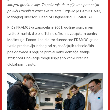
karijeru graditi ovdje. To pokazuje da regija ima potencijal
privući i zadržati vrhunske talente.“
, izjavio je
Damir Dolar
,
Managing Director i Head of Engineering u FRAMOS-u.
Priča FRAMOS-a započela je 2001. godine osnivanjem
tvrtke Smartek d.o.o. u Tehnološko-inovacijskom centru
Međimurje. Danas, kao dio međunarodne FRAMOS grupe,
tvrtka predstavlja jednog od najznačajnijih tehnoloških
poslodavaca u regiji te primjer kako domaće znanje,
stručnost i inovacije mogu uspješno konkurirati na
globalnom tržištu.