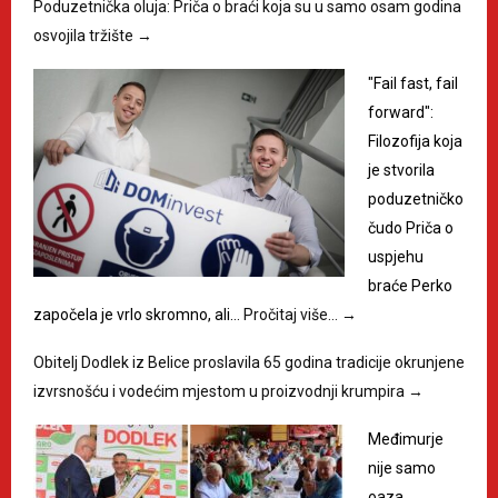
Poduzetnička oluja: Priča o braći koja su u samo osam godina
osvojila tržište
→
"Fail fast, fail
forward":
Filozofija koja
je stvorila
poduzetničko
čudo Priča o
uspjehu
braće Perko
započela je vrlo skromno, ali…
Pročitaj više…
→
Obitelj Dodlek iz Belice proslavila 65 godina tradicije okrunjene
izvrsnošću i vodećim mjestom u proizvodnji krumpira
→
Međimurje
nije samo
oaza