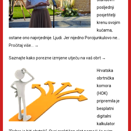
posljednji
posjetitelji
krenu svojim
kućama,
ostane ono najvrjednije. Ljudi. Jer nijedno Porcijunkulovo ne…
Pročitaj više…
→
Saznajte kako porezne izmjene utječu na vaš obrt
→
Hrvatska
obrtnička
komora
(HOK)
pripremila je
besplatni
digitalni
kalkulator