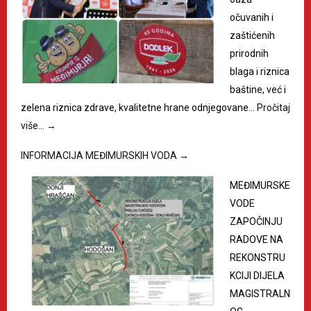
očuvanih i
zaštićenih
prirodnih
blaga i riznica
baštine, već i
zelena riznica zdrave, kvalitetne hrane odnjegovane…
Pročitaj
više…
→
INFORMACIJA MEĐIMURSKIH VODA
→
MEĐIMURSKE
VODE
ZAPOČINJU
RADOVE NA
REKONSTRU
KCIJI DIJELA
MAGISTRALN