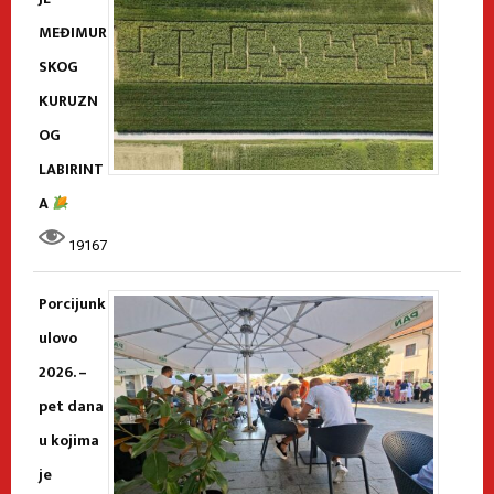
MEĐIMUR
SKOG
KURUZN
OG
LABIRINT
A
19167
Porcijunk
ulovo
2026. –
pet dana
u kojima
je