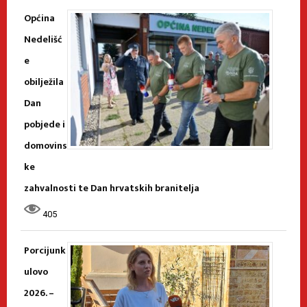
Općina
Nedelišć
e
obilježila
Dan
pobjede i
domovins
ke
zahvalnosti te Dan hrvatskih branitelja
405
Porcijunk
ulovo
2026. –