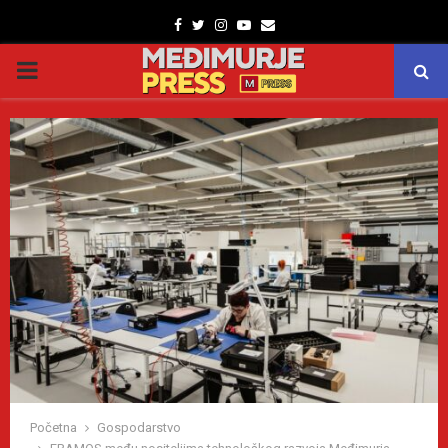
Facebook
Twitter
Instagram
Youtube
Email
PRIMARY
MENU
Početna
Gospodarstvo