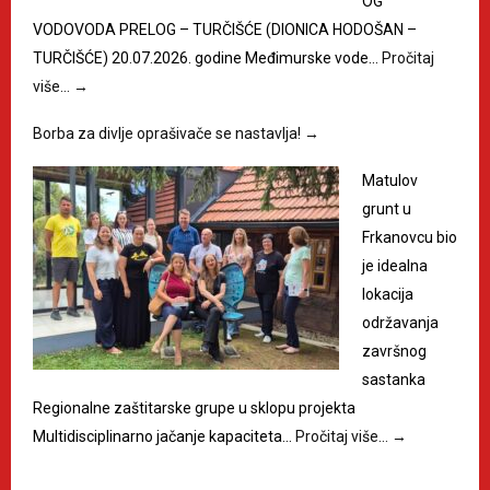
OG
VODOVODA PRELOG – TURČIŠĆE (DIONICA HODOŠAN –
TURČIŠĆE) 20.07.2026. godine Međimurske vode…
Pročitaj
više…
→
Borba za divlje oprašivače se nastavlja!
→
Matulov
grunt u
Frkanovcu bio
je idealna
lokacija
održavanja
završnog
sastanka
Regionalne zaštitarske grupe u sklopu projekta
Multidisciplinarno jačanje kapaciteta…
Pročitaj više…
→