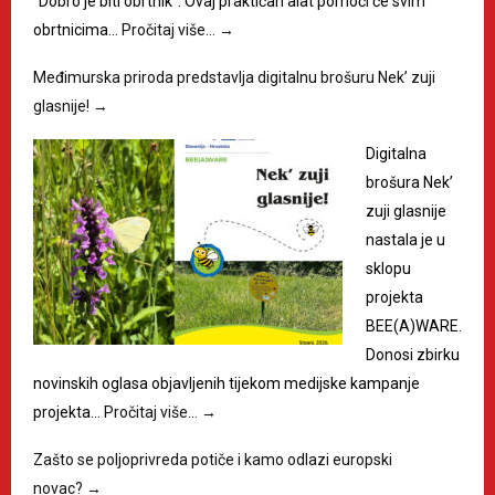
"Dobro je biti obrtnik". Ovaj praktičan alat pomoći će svim
obrtnicima…
Pročitaj više…
→
Međimurska priroda predstavlja digitalnu brošuru Nek’ zuji
glasnije!
→
Digitalna
brošura Nek’
zuji glasnije
nastala je u
sklopu
projekta
BEE(A)WARE.
Donosi zbirku
novinskih oglasa objavljenih tijekom medijske kampanje
projekta…
Pročitaj više…
→
Zašto se poljoprivreda potiče i kamo odlazi europski
novac?
→