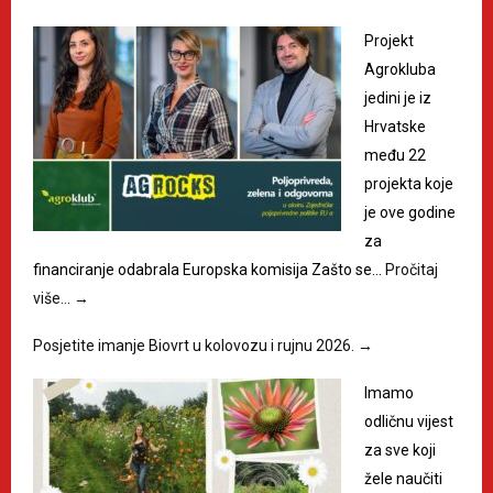
Projekt
Agrokluba
jedini je iz
Hrvatske
među 22
projekta koje
je ove godine
za
financiranje odabrala Europska komisija Zašto se…
Pročitaj
više…
→
Posjetite imanje Biovrt u kolovozu i rujnu 2026.
→
Imamo
odličnu vijest
za sve koji
žele naučiti