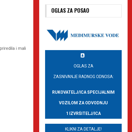
OGLAS ZA POSAO
iredila i mali
OGLAS ZA
ZASNIVANJE RADNOG ODNOSA:
RUKOVATELJ/ICA SPECIJALNIM
VOZILOM ZA ODVODNJU
1 IZVRŠITELJ/ICA
KLIKNI ZA DETALJE!