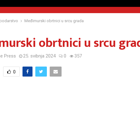
podarstvo
Međimurski obrtnici u srcu grada
urski obrtnici u srcu gra
e Press
25. svibnja 2024
0
357
0