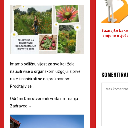
jelodnevna
212.800 eura za stipendiranje
Saznajte kako
ZNAI – 12.06.2026.
nove generacije obrtnika
izmjene utječu
Imamo odličnu vijest za sve koji žele
naučiti više o organskom uzgoju iz prve
KOMENTIRA
ruke i inspirirati se na prekrasnom…
Pročitaj više…
→
Održan Dan otvorenih vrata na imanju
Zadravec
→