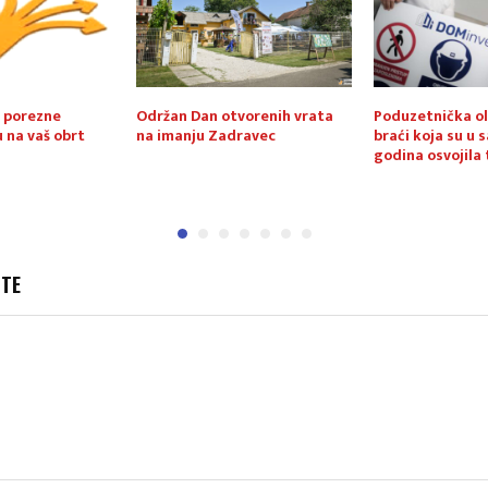
 porezne
Održan Dan otvorenih vrata
Poduzetnička olu
 na vaš obrt
na imanju Zadravec
braći koja su u
godina osvojila 
JTE