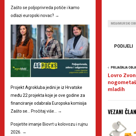
Zašto se poljoprivreda potiče i kamo
odlazi europski novac?
→
MEĐIMURSKI OB
PODIJELI
PRIJAŠNJA OBJ
Lovro Zvon
nogometaše
mladih
Projekt Agrokluba jedini je iz Hrvatske
među 22 projekta koje je ove godine za
financiranje odabrala Europska komisija
VEZANI ČLA
Zašto se…
Pročitaj više…
→
Posjetite imanje Biovrt u kolovozu i rujnu
2026.
→