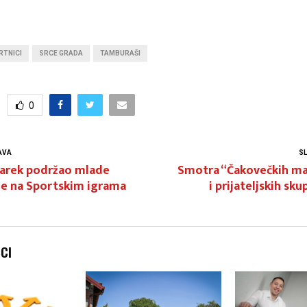
RTNICI
SRCE GRADA
TAMBURAŠI
0
AVA
S
arek podržao mlade
Smotra “Čakovečkih ma
 na Sportskim igrama
i prijateljskih sku
NCI