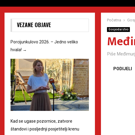
Početna
Gos
VEZANE OBJAVE
Gospodarstvo
Međim
Porcijunkulovo 2026. – Jedno veliko
hvala!
→
Piše
Međimurj
PODIJELI
Kad se ugase pozornice, zatvore
štandovi i posljednji posjetitelji krenu