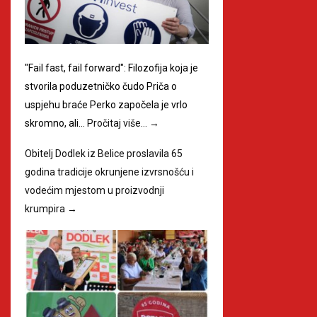
"Fail fast, fail forward": Filozofija koja je
stvorila poduzetničko čudo Priča o
uspjehu braće Perko započela je vrlo
skromno, ali…
Pročitaj više…
→
Obitelj Dodlek iz Belice proslavila 65
godina tradicije okrunjene izvrsnošću i
vodećim mjestom u proizvodnji
krumpira
→