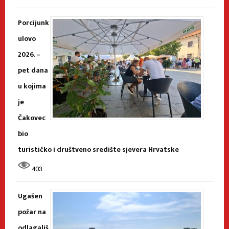
Porcijunk
ulovo
2026. –
pet dana
u kojima
je
Čakovec
bio
turističko i društveno središte sjevera Hrvatske
403
Ugašen
požar na
odlagališ