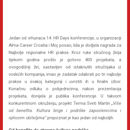
Jedan od vrhunaca 14. HR Days konferencije, u organizaciji
Alma Career Croatia i Moj posao, bila je dodjela nagrada za
Najbolje regionalne HR prakse. Kroz ruke stručnog žirija
tijekom godina prošlo je gotovo 400 projekata, a
ovogodišnji žiri, sastavljen od istaknutih stručnjaka iz
vodećih kompanija, imao je zadatak odabrati po tri najbolje
prakse u svakoj kategoriji i uvrstiti ih u finalni izbor.
Konačnu odluku o pobjednicima, nakon prezentacija
projekata, donijela je publika konferencije. U takvom
konkurentnom okruženju, projekt Terma Sveti Martin
„Više
od benefita: Kultura brige i podrške zaposlenicima i
njihovim obiteljima“
prepoznat je kao jedan od najboljih.
Od benefita do stvarne kulture podrške