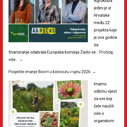
Agrokluba
jedini je iz
Hrvatske
među 22
projekta koje
je ove godine
za
financiranje odabrala Europska komisija Zašto se…
Pročitaj
više…
→
Posjetite imanje Biovrt u kolovozu i rujnu 2026.
→
Imamo
odličnu vijest
za sve koji
žele naučiti
više o
organskom