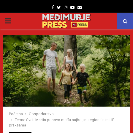
Facebook
Twitter
Instagram
Youtube
Email
PRIMARY
MENU
Početna
Gospodarstvo
Terme Sveti Martin ponovo među najboljim regionalnim HR
praksama