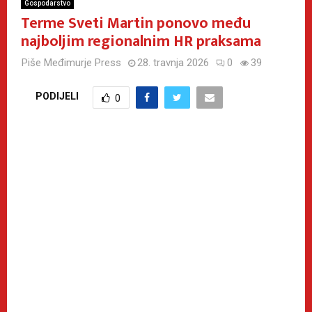
Gospodarstvo
Terme Sveti Martin ponovo među
najboljim regionalnim HR praksama
Piše
Međimurje Press
28. travnja 2026
0
39
PODIJELI
0