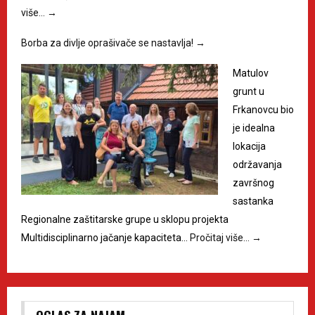
više…
→
Borba za divlje oprašivače se nastavlja!
→
Matulov
grunt u
Frkanovcu bio
je idealna
lokacija
održavanja
završnog
sastanka
Regionalne zaštitarske grupe u sklopu projekta
Multidisciplinarno jačanje kapaciteta…
Pročitaj više…
→