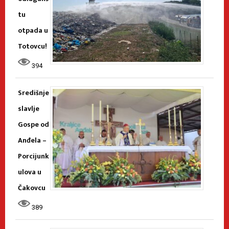
tu
otpada u
Totovcu!
394
Središnje
slavlje
Gospe od
Anđela –
Porcijunk
ulova u
Čakovcu
389