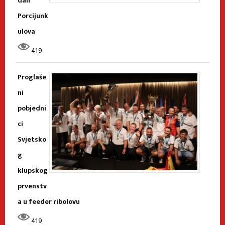
dan
Porcijunk
ulova
419
Proglaše
ni
pobjedni
ci
Svjetsko
g
klupskog
prvenstv
a u feeder ribolovu
419