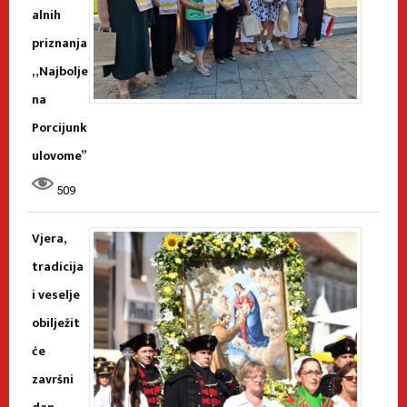
alnih
priznanja
„Najbolje
na
Porcijunk
ulovome”
509
Vjera,
tradicija
i veselje
obilježit
će
završni