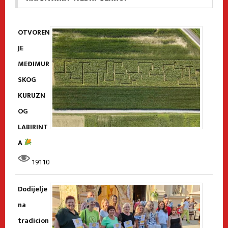
OTVOREN
JE
MEĐIMUR
SKOG
KURUZN
OG
LABIRINT
A
19110
Dodijelje
na
tradicion