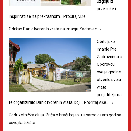
uzgoju iz
prve ruke i
inspirirati se na prekrasnom…
Pročitaj više…
→
Održan Dan otvorenih vrata na imanju Zadravec
→
Obiteljsko
imanje Pre
Zadravcima u
Oporovcu i
ove je godine
otvorilo svoja
vrata
posjetiteljima
te organiziralo Dan otvorenih vrata, koji…
Pročitaj više…
→
Poduzetnička oluja: Priča o braći koja su u samo osam godina
osvojila tržište
→