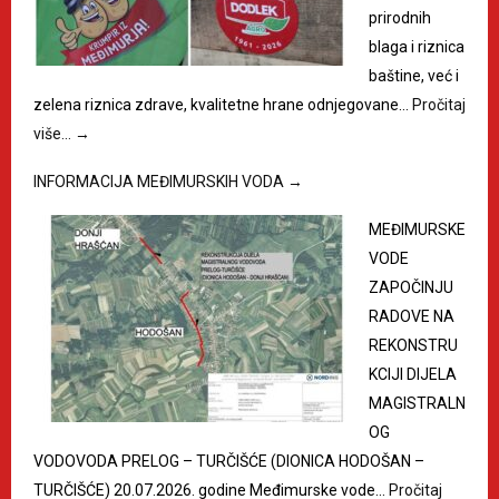
prirodnih
blaga i riznica
baštine, već i
zelena riznica zdrave, kvalitetne hrane odnjegovane…
Pročitaj
više…
→
INFORMACIJA MEĐIMURSKIH VODA
→
MEĐIMURSKE
VODE
ZAPOČINJU
RADOVE NA
REKONSTRU
KCIJI DIJELA
MAGISTRALN
OG
VODOVODA PRELOG – TURČIŠĆE (DIONICA HODOŠAN –
TURČIŠĆE) 20.07.2026. godine Međimurske vode…
Pročitaj