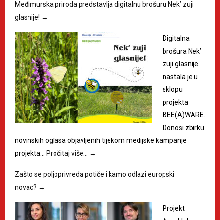
Međimurska priroda predstavlja digitalnu brošuru Nek’ zuji
glasnije!
→
Digitalna
brošura Nek’
zuji glasnije
nastala je u
sklopu
projekta
BEE(A)WARE.
Donosi zbirku
novinskih oglasa objavljenih tijekom medijske kampanje
projekta…
Pročitaj više…
→
Zašto se poljoprivreda potiče i kamo odlazi europski
novac?
→
Projekt