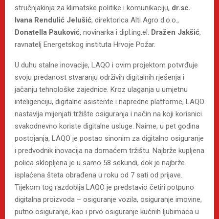
stručnjakinja za klimatske politike i komunikaciju,
dr.sc.
Ivana Rendulić Jelušić
, direktorica Alti Agro d.o.o.,
Donatella Pauković
, novinarka i dipl.ing.el.
Dražen Jakšić
,
ravnatelj Energetskog instituta Hrvoje Požar.
U duhu stalne inovacije, LAQO i ovim projektom potvrđuje
svoju predanost stvaranju održivih digitalnih rješenja i
jačanju tehnološke zajednice. Kroz ulaganja u umjetnu
inteligenciju, digitalne asistente i napredne platforme, LAQO
nastavlja mijenjati tržište osiguranja i način na koji korisnici
svakodnevno koriste digitalne usluge. Naime, u pet godina
postojanja, LAQO je postao sinonim za digitalno osiguranje
i predvodnik inovacija na domaćem tržištu. Najbrže kupljena
polica sklopljena je u samo 58 sekundi, dok je najbrže
isplaćena šteta obrađena u roku od 7 sati od prijave.
Tijekom tog razdoblja LAQO je predstavio četiri potpuno
digitalna proizvoda – osiguranje vozila, osiguranje imovine,
putno osiguranje, kao i prvo osiguranje kućnih ljubimaca u