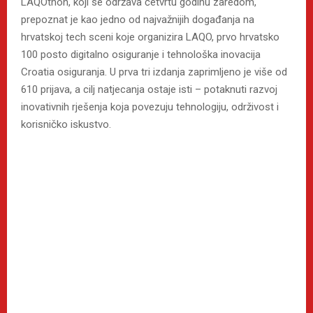
LAQOthon, koji se održava četvrtu godinu zaredom,
prepoznat je kao jedno od najvažnijih događanja na
hrvatskoj tech sceni koje organizira LAQO, prvo hrvatsko
100 posto digitalno osiguranje i tehnološka inovacija
Croatia osiguranja. U prva tri izdanja zaprimljeno je više od
610 prijava, a cilj natjecanja ostaje isti – potaknuti razvoj
inovativnih rješenja koja povezuju tehnologiju, održivost i
korisničko iskustvo.