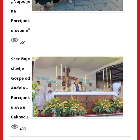
„Najbolje
na
Porcijunk
ulovome”
551
Središnje
slavlje
Gospe od
Anđela –
Porcijunk
ulova u
Čakovcu
430