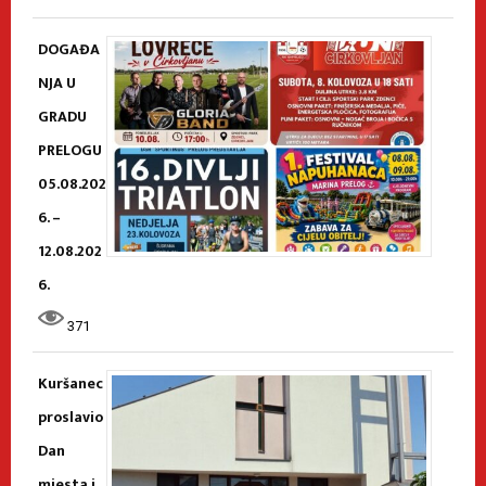
DOGAĐA
NJA U
GRADU
PRELOGU
05.08.202
6. –
12.08.202
6.
371
Kuršanec
proslavio
Dan
mjesta i