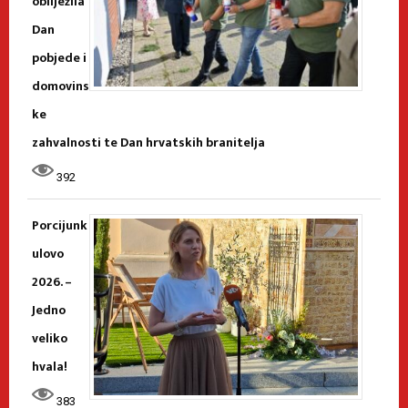
obilježila
Dan
pobjede i
domovins
ke
zahvalnosti te Dan hrvatskih branitelja
392
Porcijunk
ulovo
2026. –
Jedno
veliko
hvala!
383