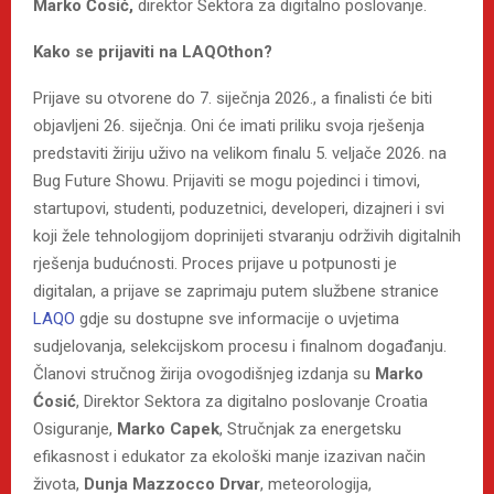
Marko Ćosić,
direktor Sektora za digitalno poslovanje.
Kako se prijaviti na LAQOthon?
Prijave su otvorene do 7. siječnja 2026., a finalisti će biti
objavljeni 26. siječnja. Oni će imati priliku svoja rješenja
predstaviti žiriju uživo na velikom finalu 5. veljače 2026. na
Bug Future Showu. Prijaviti se mogu pojedinci i timovi,
startupovi, studenti, poduzetnici, developeri, dizajneri i svi
koji žele tehnologijom doprinijeti stvaranju održivih digitalnih
rješenja budućnosti. Proces prijave u potpunosti je
digitalan, a prijave se zaprimaju putem službene stranice
LAQO
gdje su dostupne sve informacije o uvjetima
sudjelovanja, selekcijskom procesu i finalnom događanju.
Članovi stručnog žirija ovogodišnjeg izdanja su
Marko
Ćosić
, Direktor Sektora za digitalno poslovanje Croatia
Osiguranje,
Marko Capek
, Stručnjak za energetsku
efikasnost i edukator za ekološki manje izazivan način
života,
Dunja Mazzocco Drvar
, meteorologija,