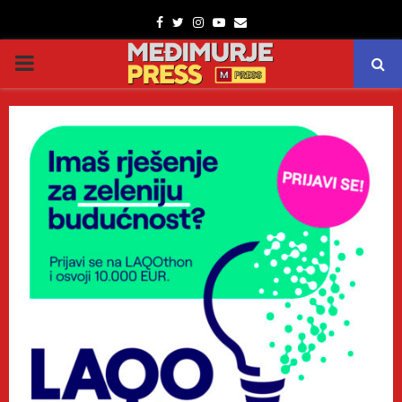
Facebook
Twitter
Instagram
Youtube
Email
PRIMARY
MENU