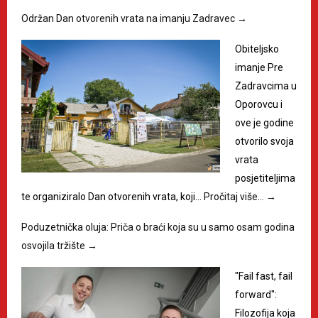
Održan Dan otvorenih vrata na imanju Zadravec
→
Obiteljsko
imanje Pre
Zadravcima u
Oporovcu i
ove je godine
otvorilo svoja
vrata
posjetiteljima
te organiziralo Dan otvorenih vrata, koji…
Pročitaj više…
→
Poduzetnička oluja: Priča o braći koja su u samo osam godina
osvojila tržište
→
"Fail fast, fail
forward":
Filozofija koja