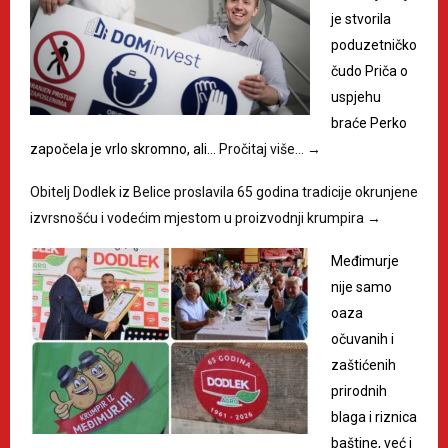
je stvorila
poduzetničko
čudo Priča o
uspjehu
braće Perko
započela je vrlo skromno, ali…
Pročitaj više…
→
Obitelj Dodlek iz Belice proslavila 65 godina tradicije okrunjene
izvrsnošću i vodećim mjestom u proizvodnji krumpira
→
Međimurje
nije samo
oaza
očuvanih i
zaštićenih
prirodnih
blaga i riznica
baštine, već i