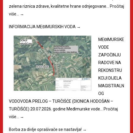
zelena riznica zdrave, kvalitetne hrane odnjegovane…
Pročitaj
više…
→
INFORMACIJA MEĐIMURSKIH VODA
→
MEĐIMURSKE
VODE
ZAPOČINJU
RADOVE NA
REKONSTRU
KCIJI DIJELA
MAGISTRALN
OG
VODOVODA PRELOG – TURČIŠĆE (DIONICA HODOŠAN –
TURČIŠĆE) 20.07.2026. godine Međimurske vode…
Pročitaj
više…
→
Borba za divlje oprašivače se nastavlja!
→