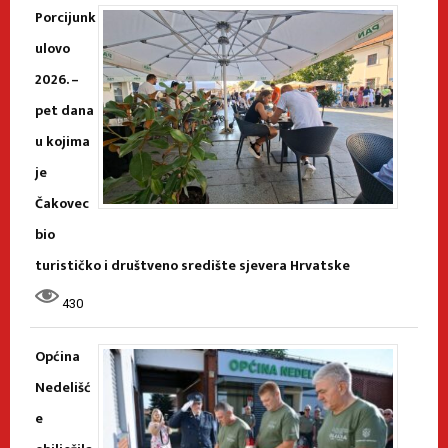
Porcijunk
ulovo
2026. –
pet dana
u kojima
je
Čakovec
bio
turističko i društveno središte sjevera Hrvatske
430
Općina
Nedelišć
e