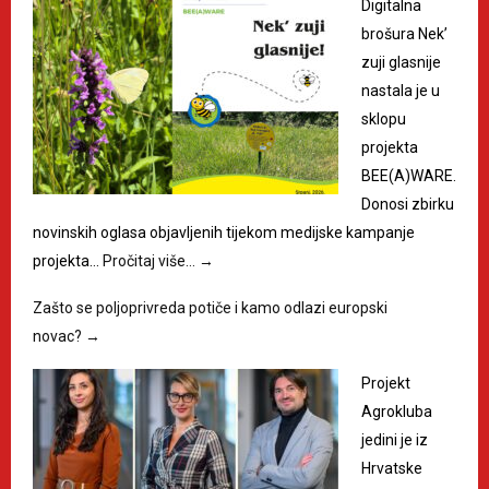
Digitalna
brošura Nek’
zuji glasnije
nastala je u
sklopu
projekta
BEE(A)WARE.
Donosi zbirku
novinskih oglasa objavljenih tijekom medijske kampanje
projekta…
Pročitaj više…
→
Zašto se poljoprivreda potiče i kamo odlazi europski
novac?
→
Projekt
Agrokluba
jedini je iz
Hrvatske