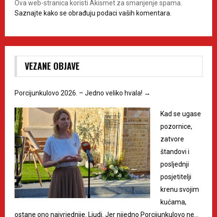
Ova web-stranica koristi Akismet za smanjenje spama.
Saznajte kako se obrađuju podaci vaših komentara.
VEZANE OBJAVE
Porcijunkulovo 2026. – Jedno veliko hvala!
→
Kad se ugase
pozornice,
zatvore
štandovi i
posljednji
posjetitelji
krenu svojim
kućama,
ostane ono najvrjednije. Ljudi. Jer nijedno Porcijunkulovo ne…