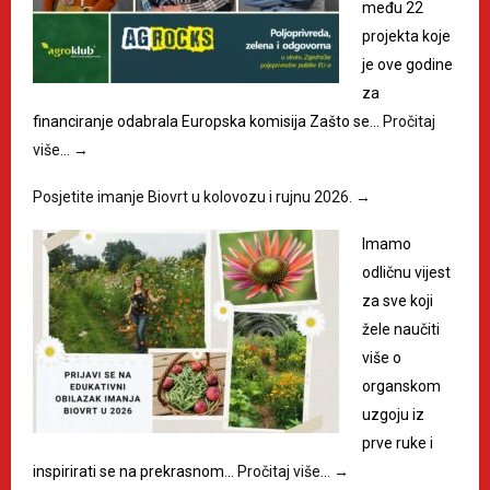
među 22
projekta koje
je ove godine
za
financiranje odabrala Europska komisija Zašto se…
Pročitaj
više…
→
Posjetite imanje Biovrt u kolovozu i rujnu 2026.
→
Imamo
odličnu vijest
za sve koji
žele naučiti
više o
organskom
uzgoju iz
prve ruke i
inspirirati se na prekrasnom…
Pročitaj više…
→