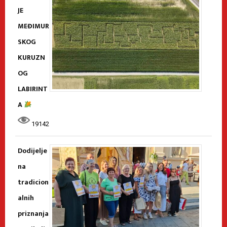
JE
MEĐIMUR
SKOG
KURUZN
OG
LABIRINT
A
19142
Dodijelje
na
tradicion
alnih
priznanja