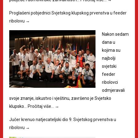
Proglašeni pobjednici Svjetskog klupskog prvenstva u feeder
ribolovu
→
Nakon sedam
dana u
kojima su
najbolji
svjetski
feeder
ribolovci
odmjeravali
svoje znanje, iskustvo i vještinu, završeno je Svjetsko
klupsko…
Pročitaj više…
→
Jučer krenuo natjecateljski dio 9. Svjetskog prvenstva u
ribolovu
→