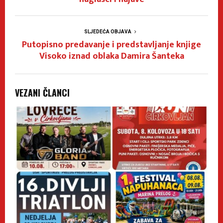
SLJEDEĆA OBJAVA
Putopisno predavanje i predstavljanje knjige
Visoko iznad oblaka Damira Šanteka
VEZANI ČLANCI