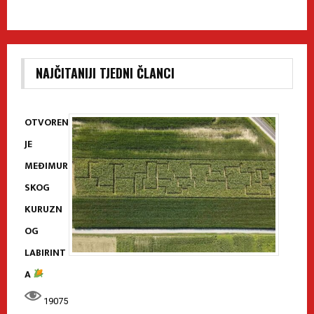
NAJČITANIJI TJEDNI ČLANCI
OTVOREN
JE
MEĐIMUR
SKOG
KURUZN
OG
LABIRINT
A
19075