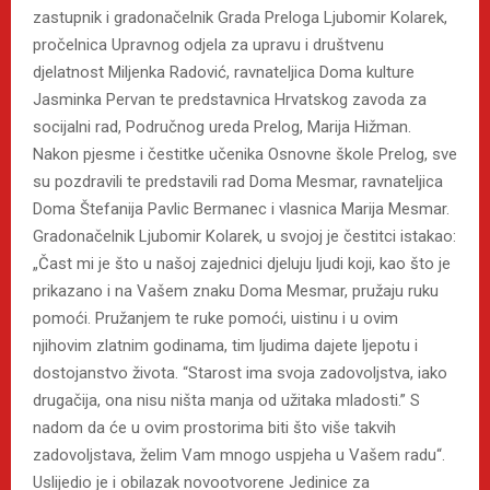
zastupnik i gradonačelnik Grada Preloga Ljubomir Kolarek,
pročelnica Upravnog odjela za upravu i društvenu
djelatnost Miljenka Radović, ravnateljica Doma kulture
Jasminka Pervan te predstavnica Hrvatskog zavoda za
socijalni rad, Područnog ureda Prelog, Marija Hižman.
Nakon pjesme i čestitke učenika Osnovne škole Prelog, sve
su pozdravili te predstavili rad Doma Mesmar, ravnateljica
Doma Štefanija Pavlic Bermanec i vlasnica Marija Mesmar.
Gradonačelnik Ljubomir Kolarek, u svojoj je čestitci istakao:
„Čast mi je što u našoj zajednici djeluju ljudi koji, kao što je
prikazano i na Vašem znaku Doma Mesmar, pružaju ruku
pomoći. Pružanjem te ruke pomoći, uistinu i u ovim
njihovim zlatnim godinama, tim ljudima dajete ljepotu i
dostojanstvo života. “Starost ima svoja zadovoljstva, iako
drugačija, ona nisu ništa manja od užitaka mladosti.” S
nadom da će u ovim prostorima biti što više takvih
zadovoljstava, želim Vam mnogo uspjeha u Vašem radu“.
Uslijedio je i obilazak novootvorene Jedinice za