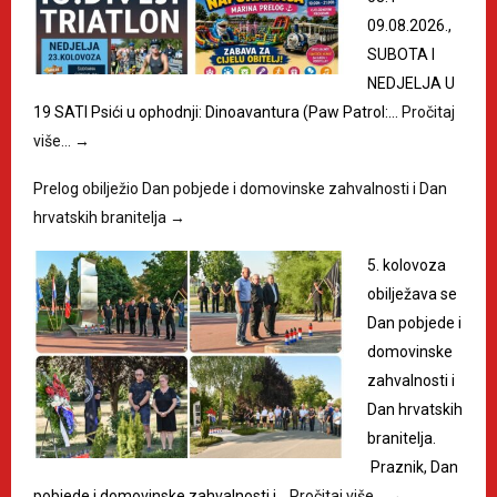
09.08.2026.,
SUBOTA I
NEDJELJA U
19 SATI Psići u ophodnji: Dinoavantura (Paw Patrol:…
Pročitaj
više…
→
Prelog obilježio Dan pobjede i domovinske zahvalnosti i Dan
hrvatskih branitelja
→
5. kolovoza
obilježava se
Dan pobjede i
domovinske
zahvalnosti i
Dan hrvatskih
branitelja.
Praznik, Dan
pobjede i domovinske zahvalnosti i…
Pročitaj više…
→