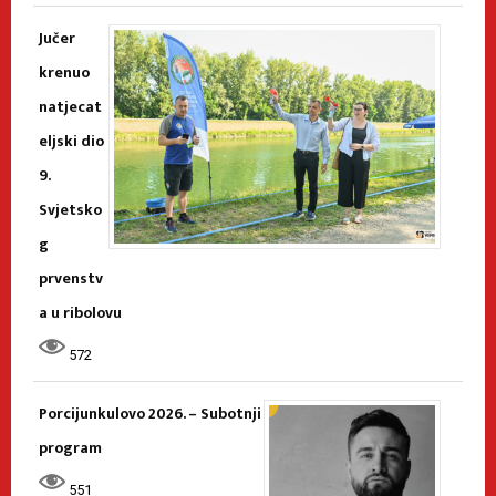
Jučer
krenuo
natjecat
eljski dio
9.
Svjetsko
g
prvenstv
a u ribolovu
572
Porcijunkulovo 2026. – Subotnji
program
551