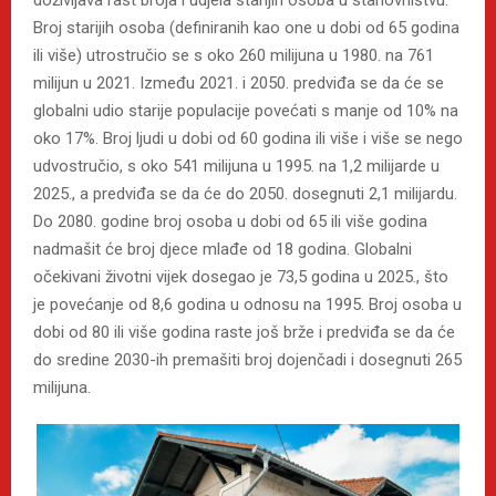
doživljava rast broja i udjela starijih osoba u stanovništvu.
Broj starijih osoba (definiranih kao one u dobi od 65 godina
ili više) utrostručio se s oko 260 milijuna u 1980. na 761
milijun u 2021. Između 2021. i 2050. predviđa se da će se
globalni udio starije populacije povećati s manje od 10% na
oko 17%. Broj ljudi u dobi od 60 godina ili više i više se nego
udvostručio, s oko 541 milijuna u 1995. na 1,2 milijarde u
2025., a predviđa se da će do 2050. dosegnuti 2,1 milijardu.
Do 2080. godine broj osoba u dobi od 65 ili više godina
nadmašit će broj djece mlađe od 18 godina. Globalni
očekivani životni vijek dosegao je 73,5 godina u 2025., što
je povećanje od 8,6 godina u odnosu na 1995. Broj osoba u
dobi od 80 ili više godina raste još brže i predviđa se da će
do sredine 2030-ih premašiti broj dojenčadi i dosegnuti 265
milijuna.