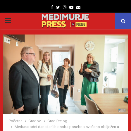
Facebook
Twitter
Instagram
Youtube
Email
PRIMARY
MENU
Početna
Gradovi
Grad Prelog
Međunarodni dan starijih osoba posebno svečano obilježen u