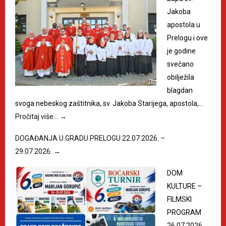
Jakoba
apostola u
Prelogu i ove
je godine
svečano
obilježila
blagdan
svoga nebeskog zaštitnika, sv. Jakoba Starijega, apostola,…
Pročitaj više…
→
DOGAĐANJA U GRADU PRELOGU 22.07.2026. –
29.07.2026.
→
DOM
KULTURE –
FILMSKI
PROGRAM
26.07.2026.,