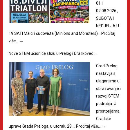
01. i
02.08.2026.,
SUBOTA I
NEDJELJA U
19 SATI Malci i čudovišta (Minions and Monsters)…
Pročitaj
više…
→
Nove STEM učionice stižu u Prelog i Draškovec
→
Grad Prelog
nastavlja s
ulaganjima u
obrazovanje i
razvoj STEM
područja. U
prostorijama
Gradske
uprave Grada Preloga, u utorak, 28.…
Pročitaj više…
→