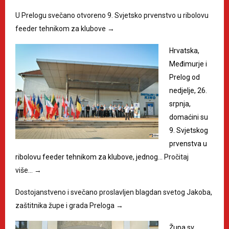
U Prelogu svečano otvoreno 9. Svjetsko prvenstvo u ribolovu
feeder tehnikom za klubove
→
Hrvatska,
Međimurje i
Prelog od
nedjelje, 26.
srpnja,
domaćini su
9. Svjetskog
prvenstva u
ribolovu feeder tehnikom za klubove, jednog…
Pročitaj
više…
→
Dostojanstveno i svečano proslavljen blagdan svetog Jakoba,
zaštitnika župe i grada Preloga
→
Župa sv.