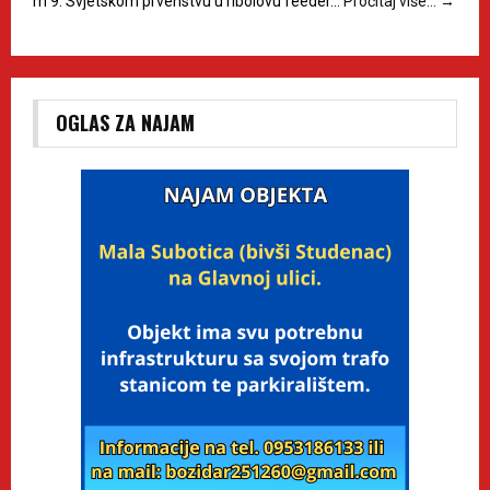
m 9. Svjetskom prvenstvu u ribolovu feeder…
Pročitaj više…
→
OGLAS ZA NAJAM