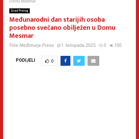
Domu Mesmar
Grad Prelog
Međunarodni dan starijih osoba
posebno svečano obilježen u Domu
Mesmar
Piše
Međimurje Press
1. listopada 2025
0
100
PODIJELI
0