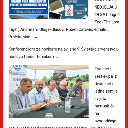
NEDJELJA U
19 SATI Tigrić
Teo (The Lost
Tiger) Animirani; Uloge/Glasovi: Ruben Carović, Ronald…
Pročitaj više…
→
Konferencijom za novinare najavljeno 9. Svjetsko prvenstvo u
ribolovu feeder tehnikom
→
Trideset i
šest ekipa iz
dvadeset i
jedne zemlje
svijeta
nastupit će
na
ovogodišnje