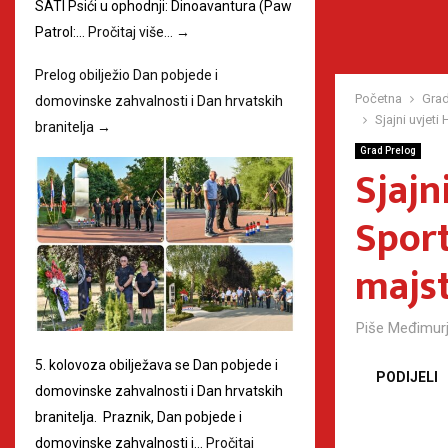
SATI Psići u ophodnji: Dinoavantura (Paw
Patrol:…
Pročitaj više…
→
Prelog obilježio Dan pobjede i
Početna
Grad
domovinske zahvalnosti i Dan hrvatskih
Sjajni uvjet
branitelja
→
Grad Prelog
Sjajn
Sport
majs
Piše
Međimurj
5. kolovoza obilježava se Dan pobjede i
PODIJELI
domovinske zahvalnosti i Dan hrvatskih
branitelja. Praznik, Dan pobjede i
domovinske zahvalnosti i…
Pročitaj