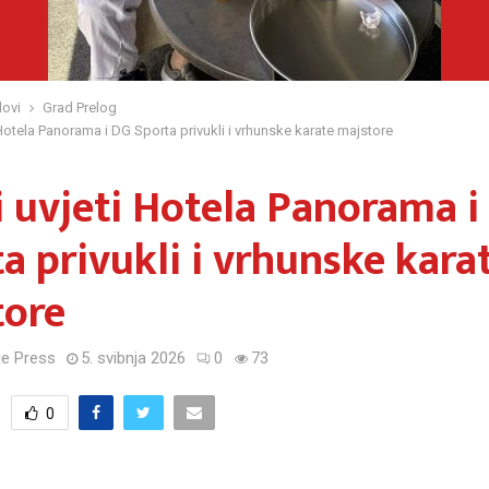
ovi
Grad Prelog
i Hotela Panorama i DG Sporta privukli i vrhunske karate majstore
i uvjeti Hotela Panorama i
a privukli i vrhunske kara
tore
e Press
5. svibnja 2026
0
73
0