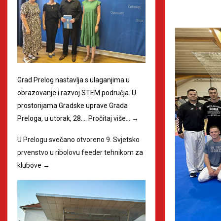
Grad Prelog nastavlja s ulaganjima u
obrazovanje i razvoj STEM područja. U
prostorijama Gradske uprave Grada
Preloga, u utorak, 28.…
Pročitaj više…
→
U Prelogu svečano otvoreno 9. Svjetsko
prvenstvo u ribolovu feeder tehnikom za
klubove
→