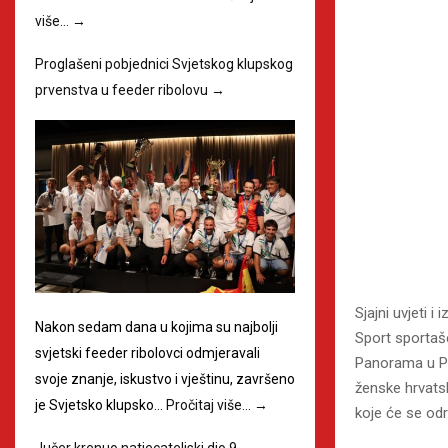
više…
→
Proglašeni pobjednici Svjetskog klupskog
prvenstva u feeder ribolovu
→
Sjajni uvjeti 
Nakon sedam dana u kojima su najbolji
Sport sportaše
svjetski feeder ribolovci odmjeravali
Panorama u Pr
svoje znanje, iskustvo i vještinu, završeno
ženske hrvats
je Svjetsko klupsko…
Pročitaj više…
→
koje će se odr
Jučer krenuo natjecateljski dio 9.