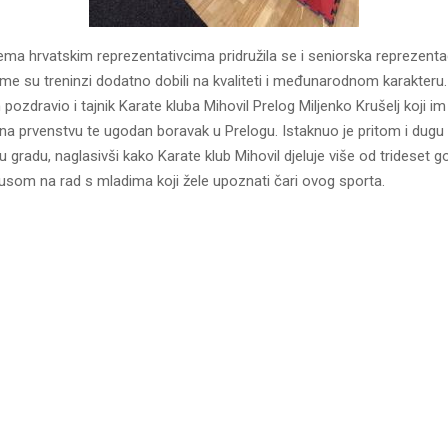
ema hrvatskim reprezentativcima pridružila se i seniorska reprezenta
me su treninzi dodatno dobili na kvaliteti i međunarodnom karakteru.
ozdravio i tajnik Karate kluba Mihovil Prelog Miljenko Krušelj koji im 
a prvenstvu te ugodan boravak u Prelogu. Istaknuo je pritom i dugu t
u gradu, naglasivši kako Karate klub Mihovil djeluje više od trideset g
som na rad s mladima koji žele upoznati čari ovog sporta.