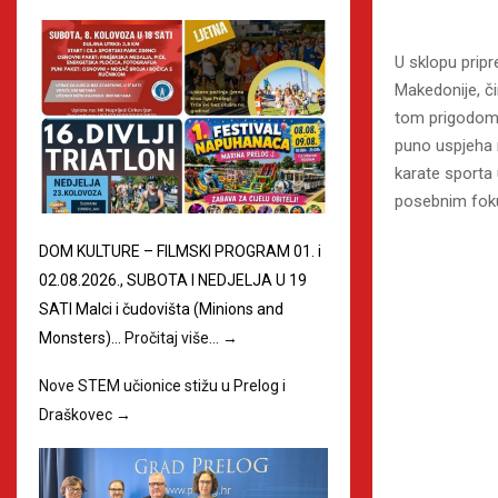
U sklopu pripr
Makedonije, či
tom prigodom p
puno uspjeha n
karate sporta 
posebnim foku
DOM KULTURE – FILMSKI PROGRAM 01. i
02.08.2026., SUBOTA I NEDJELJA U 19
SATI Malci i čudovišta (Minions and
Monsters)…
Pročitaj više…
→
Nove STEM učionice stižu u Prelog i
Draškovec
→