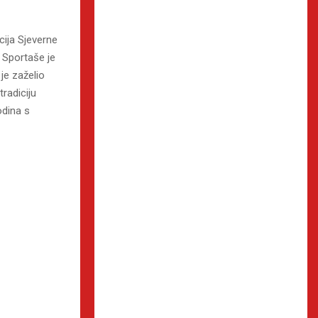
cija Sjeverne
 Sportaše je
je zaželio
radiciju
odina s