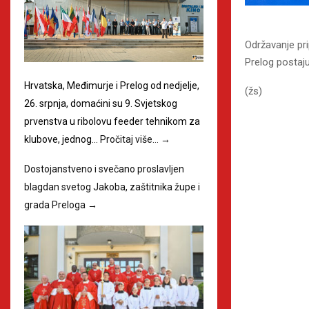
Održavanje pr
Prelog postaju
Hrvatska, Međimurje i Prelog od nedjelje,
(žs)
26. srpnja, domaćini su 9. Svjetskog
prvenstva u ribolovu feeder tehnikom za
klubove, jednog…
Pročitaj više…
→
Dostojanstveno i svečano proslavljen
blagdan svetog Jakoba, zaštitnika župe i
grada Preloga
→