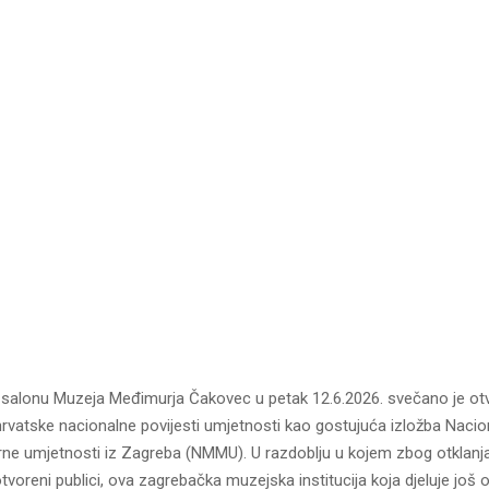
salonu Muzeja Međimurja Čakovec u petak 12.6.2026. svečano je ot
hrvatske nacionalne povijesti umjetnosti kao gostujuća izložba Naci
e umjetnosti iz Zagreba (NMMU). U razdoblju u kojem zbog otklanja
tvoreni publici, ova zagrebačka muzejska institucija koja djeluje još 