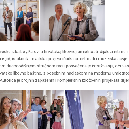
ečke izložbe „Parovi u hrvatskoj likovnoj umjetnosti: dijalozi intime i
reljić
, istaknuta hrvatska povjesničarka umjetnosti i muzejska savj
om dugogodišnjem stručnom radu posvećena je istraživanju, očuvanj
hrvatske likovne baštine, s posebnim naglaskom na modernu umjetnost
Autorica je brojnih zapaženih i kompleksnih izložbenih projekata dilj