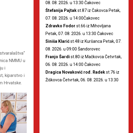
08. 08. 2026. u 13:30 Čakovec
Štefanija Pajtak
st.87 iz Čakovca Petak,
07. 08. 2026. u 14:00Čakovec
Zdravko Fodor
st.66 iz Mihovljana
Petak, 07. 08. 2026. u 13:30 Čakovec
Siniša Klarić
st.48 iz Kuršanca Petak, 07.
08. 2026. u 09:00 Šandorovec
 stvaralaštva“
Franjo Šardi
st.80 iz Mačkovca Četvrtak,
etnica NMMU u
06. 08. 2026. u 14:00 Čakovec
u i
Dragica Novaković rođ. Radek
st.76 iz
, kiparstvo i
Žiškovca Četvrtak, 06. 08. 2026. u 13:30
em Hrvatske.