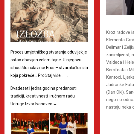
Kroz radove is
Klementa Crnči
Delimar i Želj
Proces umjetničkog stvaranja oduvijek je
zanimljivost, 
ostao obavijen velom tajne. U njegovu
Valdeca i Hele
ishodištu nalazi se Eros – stvaralačka sila
Bernfesta i M
koja pokreće…
Pročitaj više…
→
Kantoci, Ljerk
Jadranke Fatu
Dvadeset i jedna godina predanosti
(Dan Oki), San
tradiciji, kreativnosti i ručnom radu
nego i o odno
Udruge Izvor Ivanovec
→
nastaju neka o