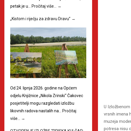
petak je u…
Pročitaj više…
→
„Kistom i riječju za zdravu Dravu”
→
Od 24. lipnja 2026. godine na Općem
odjelu Knjižnice „Nikola Zrinski“ Čakovec
posjetitelji mogu razgledati izložbu
U Izložbenom 
likovnih radova nastalih na…
Pročitaj
vrsnih imena 
više…
→
muzeja modern
potresa nisu o
OTVORENJE IZLOŽBE “PRISKA KULČAR: