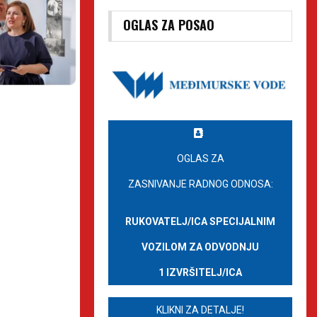
OGLAS ZA POSAO
OGLAS ZA
ZASNIVANJE RADNOG ODNOSA:
RUKOVATELJ/ICA SPECIJALNIM
VOZILOM ZA ODVODNJU
1 IZVRŠITELJ/ICA
KLIKNI ZA DETALJE!