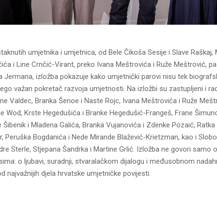
taknutih umjetnika i umjetnica, od Bele Čikoša Sesije i Slave Raškaj,
ća i Line Crnčić-Virant, preko Ivana Meštrovića i Ruže Meštrović, p
ka Jermana, izložba pokazuje kako umjetnički parovi nisu tek biografs
nego važan pokretač razvoja umjetnosti. Na izložbi su zastupljeni i ra
ne Valdec, Branka Šenoe i Naste Rojc, Ivana Meštrovića i Ruže Meštr
ile Wod, Krste Hegedušića i Branke Hegedušić-Frangeš, Frane Šimuno
e Šibenik i Mladena Galića, Branka Vujanovića i Zdenke Pozaić, Ratka 
r, Peruška Bogdanića i Nede Mirande Blažević-Krietzman, kao i Slob
dre Sterle, Stjepana Šandrka i Martine Grlić. Izložba ne govori samo 
sima: o ljubavi, suradnji, stvaralačkom dijalogu i međusobnom nadahn
d najvažnijih djela hrvatske umjetničke povijesti.