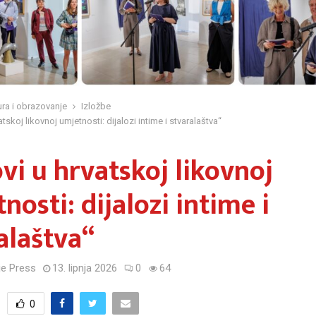
ura i obrazovanje
Izložbe
atskoj likovnoj umjetnosti: dijalozi intime i stvaralaštva“
vi u hrvatskoj likovnoj
nosti: dijalozi intime i
alaštva“
e Press
13. lipnja 2026
0
64
0