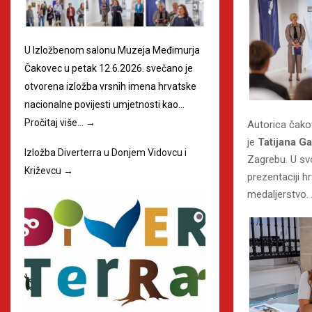
U Izložbenom salonu Muzeja Međimurja
Čakovec u petak 12.6.2026. svečano je
otvorena izložba vrsnih imena hrvatske
nacionalne povijesti umjetnosti kao…
Pročitaj više…
→
Autorica čakov
je
Tatijana Ga
Izložba Diverterra u Donjem Vidovcu i
Zagrebu. U sv
Križevcu
→
prezentaciji 
medaljerstvo. 