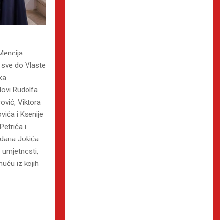
 Mencija
a sve do Vlaste
ka
dovi Rudolfa
ović, Viktora
vića i Ksenije
Petrića i
odana Jokića
o umjetnosti,
uću iz kojih