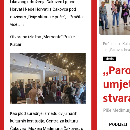
Likovnog udruženja Čakovec Ljiljane
Horvat i Nede Horvat iz Čakovca pod
nazivom „Dvije slikarske priče“,…
Pročitaj
više…
→
Otvorena izložba „Memento“ Priske
Početna
Kult
Kulčar
→
„Parovi u hrv
Izložbe
„Paro
umjet
stvar
Piše
Međimurj
Kao plod suradnje između dviju naših
kulturnih institucija, Centra za kulturu
PODIJELI
Čakovec i Muzeja Međimurja Čakovec, u