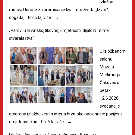
izložba
radova Udruge za promicanje kvalitete života „Izvor“,
događaj…
Pročitaj više…
→
„Parovi u hrvatskoj likovnoj umjetnosti: dijalozi intime i
stvaralaštva“
→
U Izložbenom
salonu
Muzeja
Međimurja
Čakovec u
petak
12.6.2026.
svečano je
otvorena izložba vrsnih imena hrvatske nacionalne povijesti
umjetnosti kao…
Pročitaj više…
→
Izložba Diverterra u Donjem Vidovcu i Križevcu
→