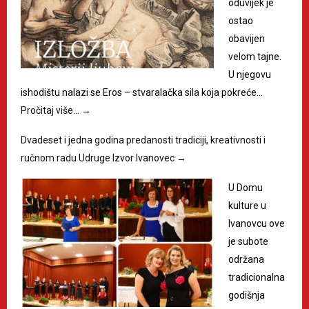
oduvijek je
ostao
obavijen
velom tajne.
U njegovu
ishodištu nalazi se Eros – stvaralačka sila koja pokreće…
Pročitaj više…
→
Dvadeset i jedna godina predanosti tradiciji, kreativnosti i
ručnom radu Udruge Izvor Ivanovec
→
U Domu
kulture u
Ivanovcu ove
je subote
održana
tradicionalna
godišnja