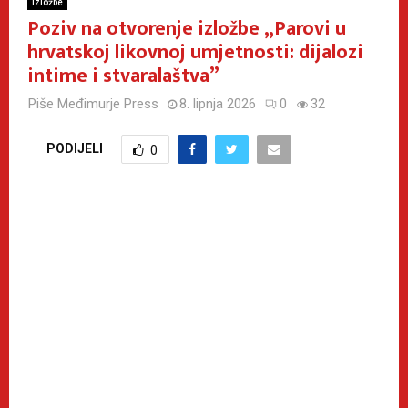
Izložbe
Poziv na otvorenje izložbe „Parovi u
hrvatskoj likovnoj umjetnosti: dijalozi
intime i stvaralaštva”
Piše
Međimurje Press
8. lipnja 2026
0
32
PODIJELI
0