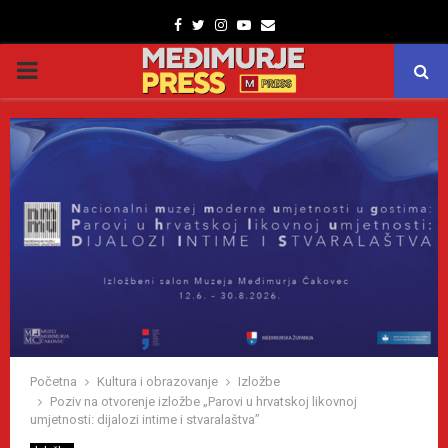
Facebook
Twitter
Instagram
Youtube
Email
PRIMARY
MENU
Početna
Kultura i obrazovanje
Izložbe
Poziv na otvorenje izložbe „Parovi u hrvatskoj likovnoj
umjetnosti: dijalozi intime i stvaralaštva”