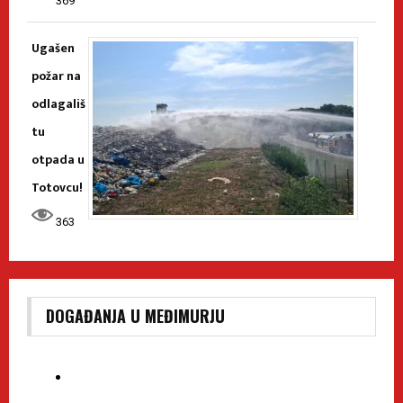
369
Ugašen
požar na
odlagališ
tu
otpada u
Totovcu!
363
DOGAĐANJA U MEĐIMURJU