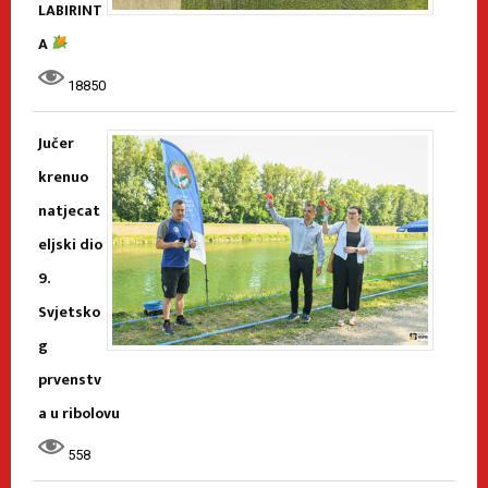
LABIRINT
A
18850
Jučer
krenuo
natjecat
eljski dio
9.
Svjetsko
g
prvenstv
a u ribolovu
558