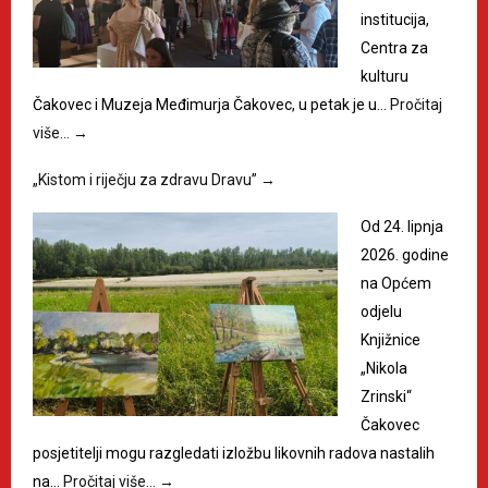
institucija,
Centra za
kulturu
Čakovec i Muzeja Međimurja Čakovec, u petak je u…
Pročitaj
više…
→
„Kistom i riječju za zdravu Dravu”
→
Od 24. lipnja
2026. godine
na Općem
odjelu
Knjižnice
„Nikola
Zrinski“
Čakovec
posjetitelji mogu razgledati izložbu likovnih radova nastalih
na…
Pročitaj više…
→