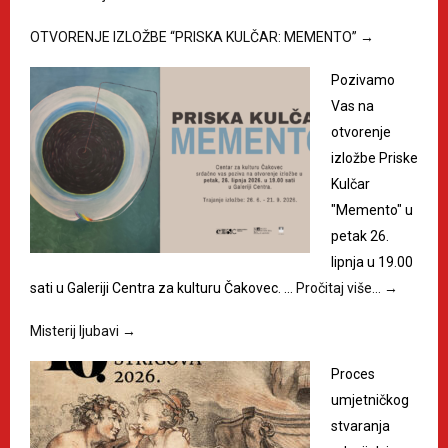
OTVORENJE IZLOŽBE “PRISKA KULČAR: MEMENTO”
→
Pozivamo
Vas na
otvorenje
izložbe Priske
Kulčar
"Memento" u
petak 26.
lipnja u 19.00
sati u Galeriji Centra za kulturu Čakovec. …
Pročitaj više…
→
Misterij ljubavi
→
Proces
umjetničkog
stvaranja