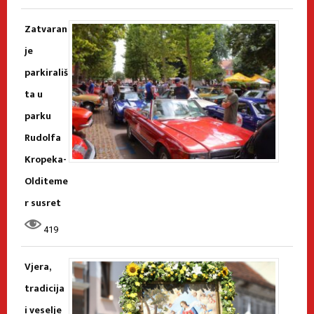
Zatvaran
je
parkirališ
ta u
parku
Rudolfa
Kropeka-
Olditeme
r susret
419
Vjera,
tradicija
i veselje