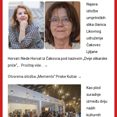
Najava
izložbe
umjetničkih
slika članica
Likovnog
udruženja
Čakovec
Ljiljane
Horvat i Nede Horvat iz Čakovca pod nazivom „Dvije slikarske
priče“,…
Pročitaj više…
→
Otvorena izložba „Memento“ Priske Kulčar
→
Kao plod
suradnje
između dviju
naših
kulturnih