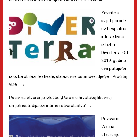
Zavirite u
svijet prirode
uz besplatnu
interaktivnu
izložbu
Diverterra. Od
2019. godine
ova putujuća
izložba obilazi festivale, obrazovne ustanove, dječje…
Pročitaj
više…
→
Poziv na otvorenje izložbe „Parovi u hrvatskoj likovnoj
umjetnosti: dijalozi intime i stvaralaštva”
→
Pozivamo
Vas na
otvorenje