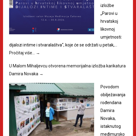
izložbe
„Parovi u
hrvatskoj
likovnoj
umjetnosti:
dijalozi intime i stvaralaštva“, koje će se održati u petak,…
Pročitaj više…
→
U Malom Mihaljevcu otvorena memorijalna izložba karikatura
Damira Novaka
→
Povodom
obilježavanja
rođendana
Damira
Novaka,
istaknutog
međimursko