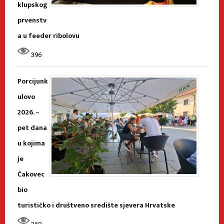
klupskog
prvenstv
a u feeder ribolovu
396
Porcijunk
ulovo
2026. –
pet dana
u kojima
je
Čakovec
bio
turističko i društveno središte sjevera Hrvatske