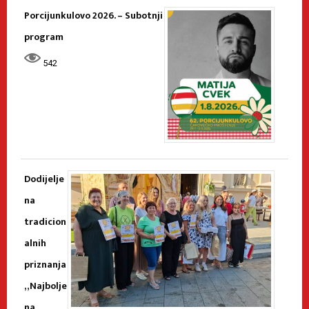
Porcijunkulovo 2026. – Subotnji
program
542
Dodijelje
na
tradicion
alnih
priznanja
„Najbolje
na