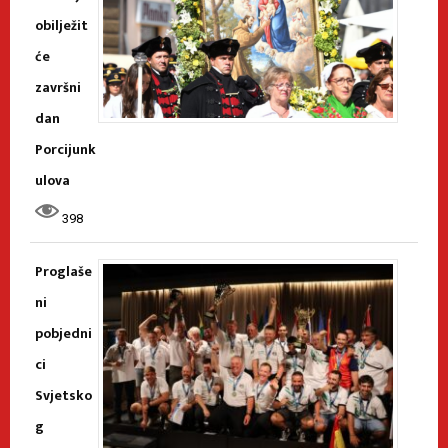
obilježit
će
završni
dan
Porcijunk
ulova
398
Proglaše
ni
pobjedni
ci
Svjetsko
g