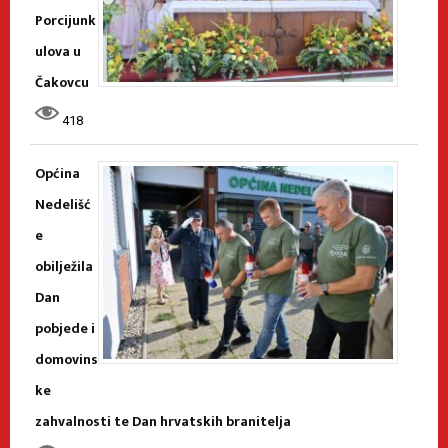
Porcijunk
ulova u
Čakovcu
418
Općina
Nedelišć
e
obilježila
Dan
pobjede i
domovins
ke
zahvalnosti te Dan hrvatskih branitelja