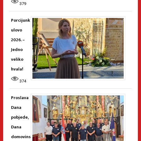
379
Porcijunk
ulovo
2026. –
Jedno
veliko
hvala!
374
Proslava
Dana
pobjede,
Dana
domovins