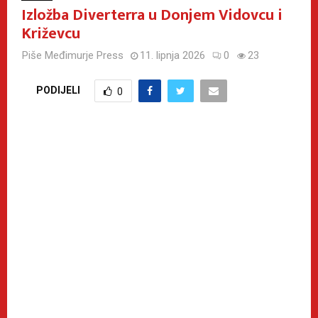
Izložba Diverterra u Donjem Vidovcu i
Križevcu
Piše
Međimurje Press
11. lipnja 2026
0
23
PODIJELI
0