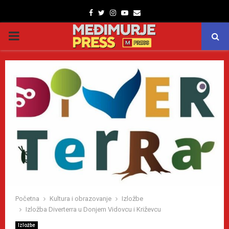
Facebook
Twitter
Instagram
Youtube
Email
PRIMARY
MENU
Početna
Kultura i obrazovanje
Izložbe
Izložba Diverterra u Donjem Vidovcu i Križevcu
Izložbe