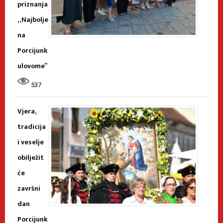
priznanja
„Najbolje
na
Porcijunk
ulovome”
537
Vjera,
tradicija
i veselje
obilježit
će
završni
dan
Porcijunk