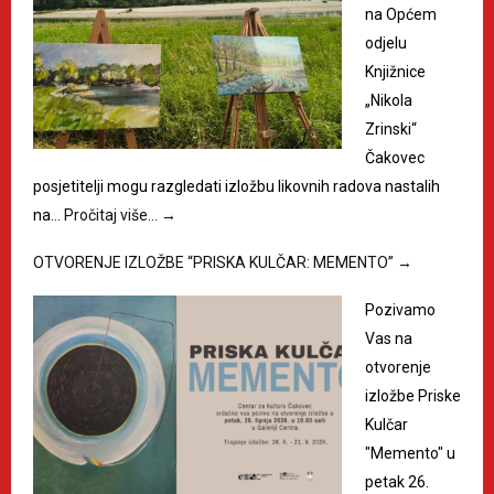
na Općem
odjelu
Knjižnice
„Nikola
Zrinski“
Čakovec
posjetitelji mogu razgledati izložbu likovnih radova nastalih
na…
Pročitaj više…
→
OTVORENJE IZLOŽBE “PRISKA KULČAR: MEMENTO”
→
Pozivamo
Vas na
otvorenje
izložbe Priske
Kulčar
"Memento" u
petak 26.