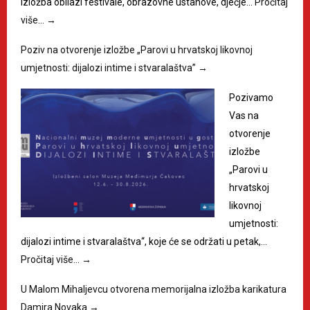
izložba obilazi festivale, obrazovne ustanove, dječje…
Pročitaj
više…
→
Poziv na otvorenje izložbe „Parovi u hrvatskoj likovnoj
umjetnosti: dijalozi intime i stvaralaštva”
→
Pozivamo
Vas na
otvorenje
izložbe
„Parovi u
hrvatskoj
likovnoj
umjetnosti:
dijalozi intime i stvaralaštva“, koje će se održati u petak,…
Pročitaj više…
→
U Malom Mihaljevcu otvorena memorijalna izložba karikatura
Damira Novaka
→