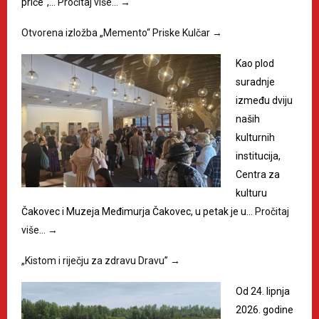
priče“,…
Pročitaj više…
→
Otvorena izložba „Memento“ Priske Kulčar
→
Kao plod
suradnje
između dviju
naših
kulturnih
institucija,
Centra za
kulturu
Čakovec i Muzeja Međimurja Čakovec, u petak je u…
Pročitaj
više…
→
„Kistom i riječju za zdravu Dravu”
→
Od 24. lipnja
2026. godine