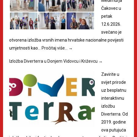
Međimurja
Čakovec u
petak
12.6.2026.
svečano je
otvorena izložba vrsnih imena hrvatske nacionalne povijesti
umjetnosti kao…
Pročitaj više…
→
Izložba Diverterra u Donjem Vidovcu i Križevcu
→
Zavirite u
svijet prirode
uz besplatnu
interaktivnu
izložbu
Diverterra. Od
2019. godine
ova putujuća