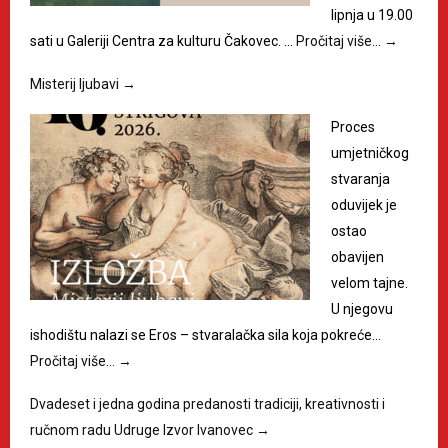
lipnja u 19.00
sati u Galeriji Centra za kulturu Čakovec. …
Pročitaj više…
→
Misterij ljubavi
→
Proces
umjetničkog
stvaranja
oduvijek je
ostao
obavijen
velom tajne.
U njegovu
ishodištu nalazi se Eros – stvaralačka sila koja pokreće…
Pročitaj više…
→
Dvadeset i jedna godina predanosti tradiciji, kreativnosti i
ručnom radu Udruge Izvor Ivanovec
→