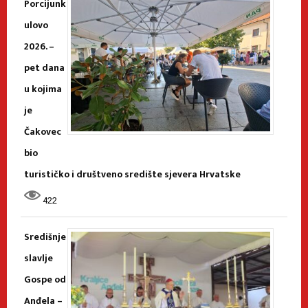
Porcijunk
ulovo
2026. –
pet dana
u kojima
je
Čakovec
bio
turističko i društveno središte sjevera Hrvatske
422
Središnje
slavlje
Gospe od
Anđela –