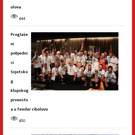
ulova
444
Proglaše
ni
pobjedni
ci
Svjetsko
g
klupskog
prvenstv
a u feeder ribolovu
430