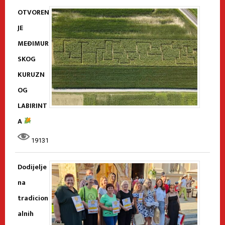
OTVOREN
JE
MEĐIMUR
SKOG
KURUZN
OG
LABIRINT
A
19131
Dodijelje
na
tradicion
alnih