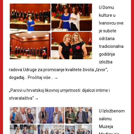
U Domu
kulture u
Ivanovcu ove
je subote
održana
tradicionalna
godišnja
izložba
radova Udruge za promicanje kvalitete života „Izvor“,
događaj…
Pročitaj više…
→
„Parovi u hrvatskoj likovnoj umjetnosti: dijalozi intime i
stvaralaštva“
→
U Izložbenom
salonu
Muzeja