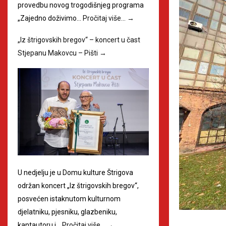
provedbu novog trogodišnjeg programa
„Zajedno doživimo…
Pročitaj više…
→
„Iz štrigovskih bregov“ – koncert u čast
Stjepanu Makovcu – Pišti
→
U nedjelju je u Domu kulture Štrigova
održan koncert „Iz štrigovskih bregov“,
posvećen istaknutom kulturnom
djelatniku, pjesniku, glazbeniku,
kantautoru i…
Pročitaj više…
→