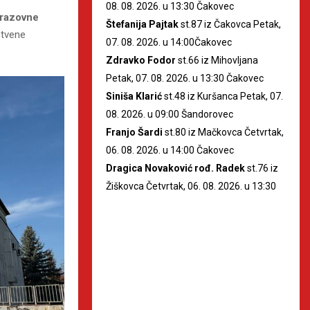
08. 08. 2026. u 13:30 Čakovec
brazovne
Štefanija Pajtak
st.87 iz Čakovca Petak,
stvene
07. 08. 2026. u 14:00Čakovec
Zdravko Fodor
st.66 iz Mihovljana
Petak, 07. 08. 2026. u 13:30 Čakovec
Siniša Klarić
st.48 iz Kuršanca Petak, 07.
08. 2026. u 09:00 Šandorovec
Franjo Šardi
st.80 iz Mačkovca Četvrtak,
06. 08. 2026. u 14:00 Čakovec
Dragica Novaković rođ. Radek
st.76 iz
Žiškovca Četvrtak, 06. 08. 2026. u 13:30