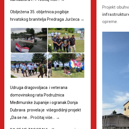
Projekt obuhv
Obilježena 35. obljetnica pogibije
infrastruktu
hrvatskog branitelja Predraga Jurčeca
→
opreme.
Udruga dragovoljaca i veterana
domovinskog rata Podružnica
Međimurske županije i ogranak Donja
Dubrava provela je višegodišnji projekt
„Da se ne…
Pročitaj više…
→