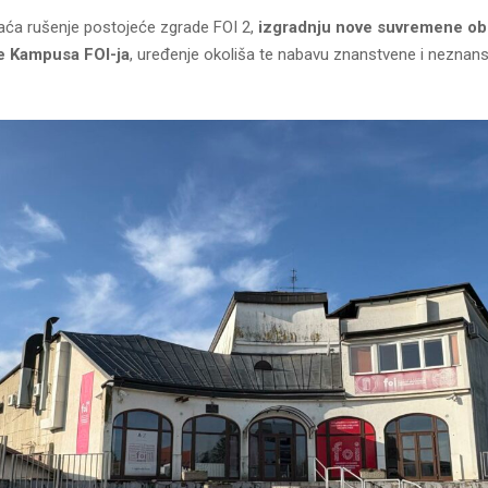
aća rušenje postojeće zgrade FOI 2,
izgradnju nove suvremene o
re Kampusa FOI-ja
, uređenje okoliša te nabavu znanstvene i neznan