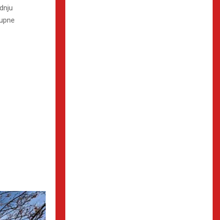
dnju
kupne