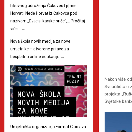
Likovnog udruženja Čakovec Ljiljane
Horvat i Nede Horvat iz Čakovca pod
nazivom „Dvije slikarske priče“,…
Pročitaj
više…
→
Nova škola novih medija za nove
umjetnike – otvorene prijave za
besplatnu online edukaciju
→
Nakon više od
Sveučilišta u 
projekta
„Ruš
Svjetske bank
Umjetnička organizacija Format C poziva