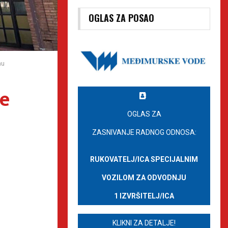
OGLAS ZA POSAO
nu
je
OGLAS ZA
ZASNIVANJE RADNOG ODNOSA:
RUKOVATELJ/ICA SPECIJALNIM
VOZILOM ZA ODVODNJU
1 IZVRŠITELJ/ICA
KLIKNI ZA DETALJE!