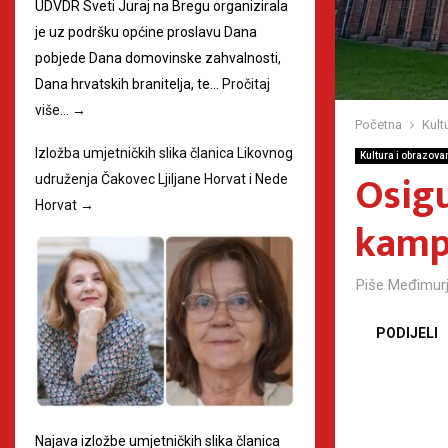
UDVDR Sveti Juraj na Bregu organizirala
je uz podršku općine proslavu Dana
pobjede Dana domovinske zahvalnosti,
Dana hrvatskih branitelja, te…
Pročitaj
više…
→
Početna
Kult
Izložba umjetničkih slika članica Likovnog
Kultura i obrazova
Osigu
udruženja Čakovec Ljiljane Horvat i Nede
Horvat
→
kamp
Piše
Međimurj
PODIJELI
Najava izložbe umjetničkih slika članica