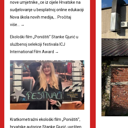
nove umjetnike_ce iz cijele Hrvatske na
sudjelovanje u besplatnoj online edukaciji
Nova škola novih medija,…
Pročitaj
više…
→
Ekološki film „Poništiti“ Stanke Gjurić u
službenoj selekciji festivala ICJ
International Film Award
→
Kratkometražni ekološki film „Poništiti",
hrvatske autorice Stanke Gjurić, uvršten