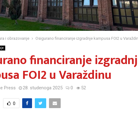
ura i obrazovanje
Osigurano financiranje izgradnje kampusa FOI2 u Varaždi
nje
rano financiranje izgradn
usa FOI2 u Varaždinu
e Press
28. studenoga 2025
0
52
0