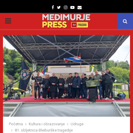
Facebook
Twitter
Instagram
Youtube
Email
PRIMARY
MENU
Početna
Kultura i obrazovanje
Udruge
81. obljetnica Bleiburške tragedije