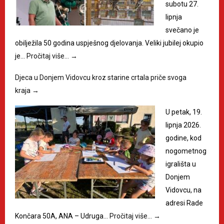
subotu 27.
lipnja
svečano je
obilježila 50 godina uspješnog djelovanja. Veliki jubilej okupio
je…
Pročitaj više…
→
Djeca u Donjem Vidovcu kroz starine crtala priče svoga
kraja
→
U petak, 19.
lipnja 2026.
godine, kod
nogometnog
igrališta u
Donjem
Vidovcu, na
adresi Rade
Končara 50A, ANA – Udruga…
Pročitaj više…
→