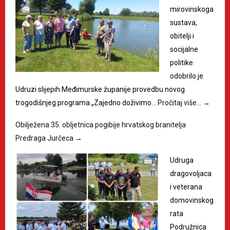
mirovinskoga
sustava,
obitelji i
socijalne
politike
odobrilo je
Udruzi slijepih Međimurske županije provedbu novog
trogodišnjeg programa „Zajedno doživimo…
Pročitaj više…
→
Obilježena 35. obljetnica pogibije hrvatskog branitelja
Predraga Jurčeca
→
Udruga
dragovoljaca
i veterana
domovinskog
rata
Podružnica