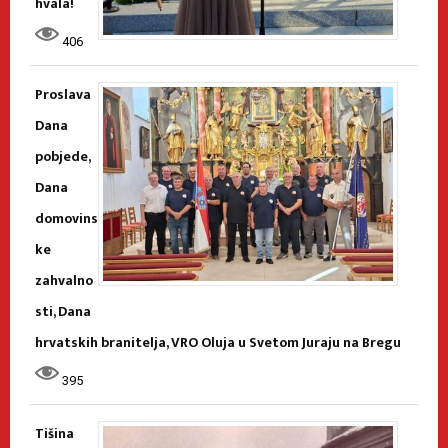
hvala!
406
Proslava
Dana
pobjede,
Dana
domovins
ke
zahvalno
sti, Dana
hrvatskih branitelja, VRO Oluja u Svetom Juraju na Bregu
395
Tišina