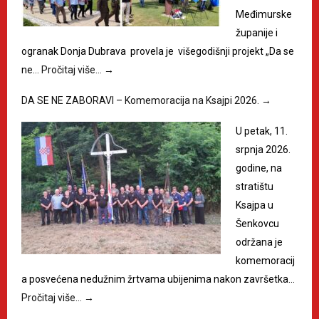
Međimurske
županije i
ogranak Donja Dubrava provela je višegodišnji projekt „Da se
ne…
Pročitaj više…
→
DA SE NE ZABORAVI – Komemoracija na Ksajpi 2026.
→
U petak, 11.
srpnja 2026.
godine, na
stratištu
Ksajpa u
Šenkovcu
održana je
komemoracij
a posvećena nedužnim žrtvama ubijenima nakon završetka…
Pročitaj više…
→