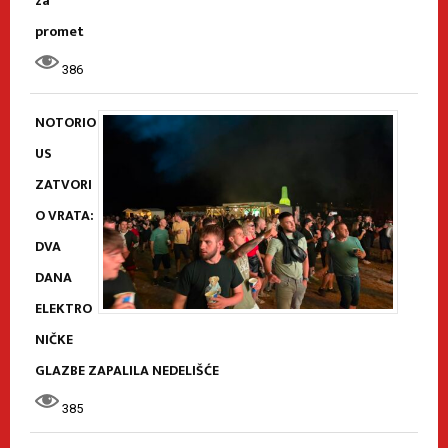
za
promet
386
NOTORIO
US
ZATVORI
O VRATA:
DVA
DANA
ELEKTRO
NIČKE
GLAZBE ZAPALILA NEDELIŠĆE
385