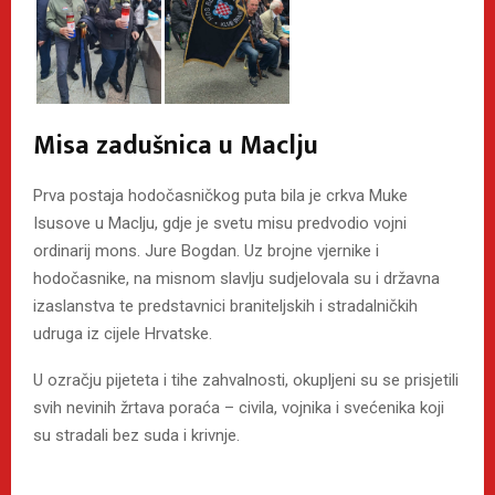
Misa zadušnica u Maclju
Prva postaja hodočasničkog puta bila je crkva Muke
Isusove u Maclju, gdje je svetu misu predvodio vojni
ordinarij mons. Jure Bogdan. Uz brojne vjernike i
hodočasnike, na misnom slavlju sudjelovala su i državna
izaslanstva te predstavnici braniteljskih i stradalničkih
udruga iz cijele Hrvatske.
U ozračju pijeteta i tihe zahvalnosti, okupljeni su se prisjetili
svih nevinih žrtava poraća – civila, vojnika i svećenika koji
su stradali bez suda i krivnje.