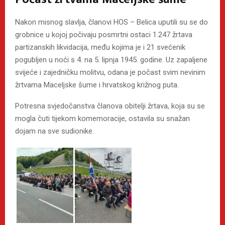
Nakon misnog slavlja, članovi HOS – Belica uputili su se do
grobnice u kojoj počivaju posmrtni ostaci 1.247 žrtava
partizanskih likvidacija, među kojima je i 21 svećenik
pogubljen u noći s 4. na 5. lipnja 1945. godine. Uz zapaljene
svijeće i zajedničku molitvu, odana je počast svim nevinim
žrtvama Maceljske šume i hrvatskog križnog puta.
Potresna svjedočanstva članova obitelji žrtava, koja su se
mogla čuti tijekom komemoracije, ostavila su snažan
dojam na sve sudionike.