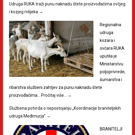
Udruga RUKA traži punu naknadu štete proizvođačima ovčjeg
i kozjeg mlijeka
→
Regionalna
udruga
kozara i
ovčara RUKA
uputila je
Ministarstvu
poljoprivrede,
šumarstva i
ribarstva službeni zahtjev za punu naknadu štete
proizvođačima…
Pročitaj više…
→
Službena potvrda o nepostojanju „Koordinacije braniteljskih
udruga Međimurja”
→
BRANITELJI