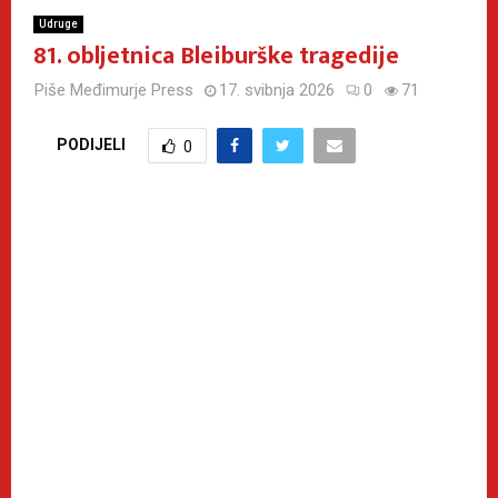
Udruge
81. obljetnica Bleiburške tragedije
Piše
Međimurje Press
17. svibnja 2026
0
71
PODIJELI
0