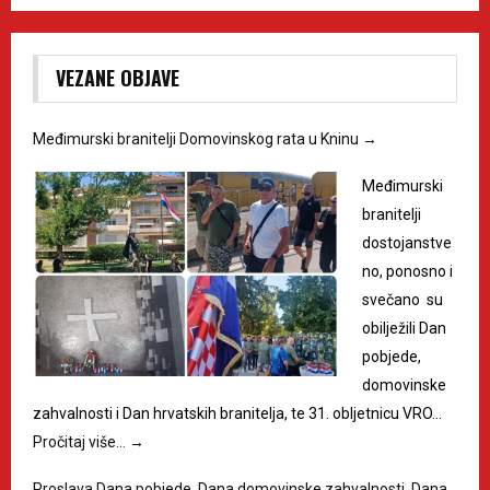
VEZANE OBJAVE
Međimurski branitelji Domovinskog rata u Kninu
→
Međimurski
branitelji
dostojanstve
no, ponosno i
svečano su
obilježili Dan
pobjede,
domovinske
zahvalnosti i Dan hrvatskih branitelja, te 31. obljetnicu VRO…
Pročitaj više…
→
Proslava Dana pobjede, Dana domovinske zahvalnosti, Dana