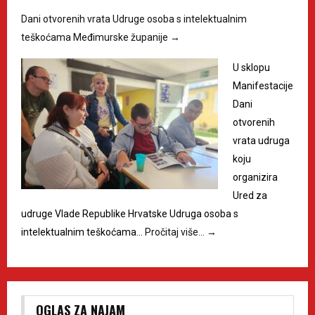
Dani otvorenih vrata Udruge osoba s intelektualnim
teškoćama Međimurske županije
→
U sklopu
Manifestacije
Dani
otvorenih
vrata udruga
koju
organizira
Ured za
udruge Vlade Republike Hrvatske Udruga osoba s
intelektualnim teškoćama…
Pročitaj više…
→
OGLAS ZA NAJAM