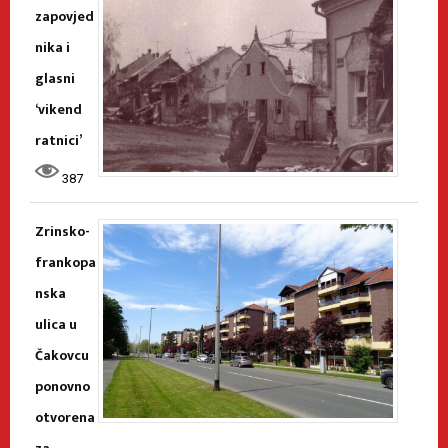
zapovjed
nika i
glasni
‘vikend
ratnici’
387
Zrinsko-
frankopa
nska
ulica u
Čakovcu
ponovno
otvorena