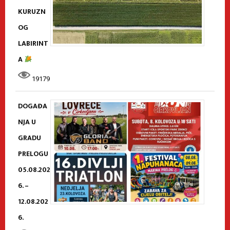
KURUZN
OG
LABIRINT
A
19179
DOGAĐA
NJA U
GRADU
PRELOGU
05.08.202
6. –
12.08.202
6.