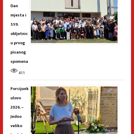
Dan
mjesta i
559.
obljetnic
u prvog
pisanog
spomena
411
Porcijunk
ulovo
2026. –
Jedno
veliko