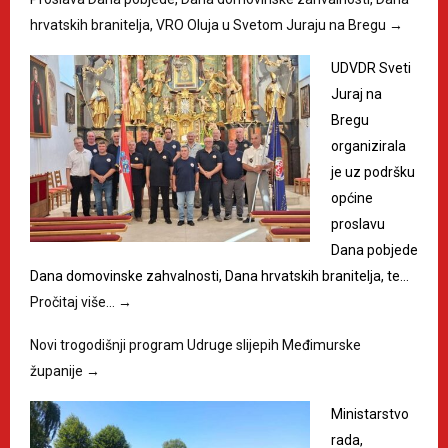
hrvatskih branitelja, VRO Oluja u Svetom Juraju na Bregu
→
UDVDR Sveti
Juraj na
Bregu
organizirala
je uz podršku
općine
proslavu
Dana pobjede
Dana domovinske zahvalnosti, Dana hrvatskih branitelja, te…
Pročitaj više…
→
Novi trogodišnji program Udruge slijepih Međimurske
županije
→
Ministarstvo
rada,