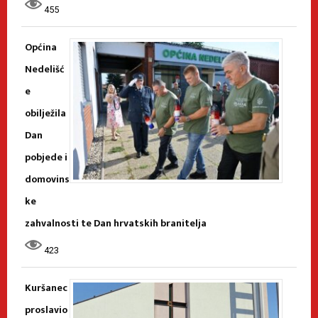
455
Općina
Nedelišć
e
obilježila
Dan
pobjede i
domovins
ke
zahvalnosti te Dan hrvatskih branitelja
423
Kuršanec
proslavio