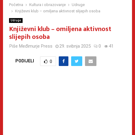
Početna
Kultura i obrazovanje
Udruge
Književni klub – omiljena aktivnost slijepih osoba
Udruge
Književni klub – omiljena aktivnost
slijepih osoba
Piše
Međimurje Press
29. svibnja 2025
0
41
PODIJELI
0