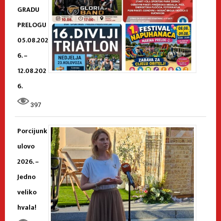
GRADU
PRELOGU
05.08.202
6. –
12.08.202
6.
397
Porcijunk
ulovo
2026. –
Jedno
veliko
hvala!