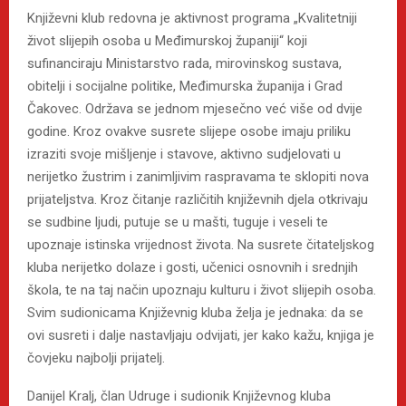
Književni klub redovna je aktivnost programa „Kvalitetniji
život slijepih osoba u Međimurskoj županiji“ koji
sufinanciraju Ministarstvo rada, mirovinskog sustava,
obitelji i socijalne politike, Međimurska županija i Grad
Čakovec. Održava se jednom mjesečno već više od dvije
godine. Kroz ovakve susrete slijepe osobe imaju priliku
izraziti svoje mišljenje i stavove, aktivno sudjelovati u
nerijetko žustrim i zanimljivim raspravama te sklopiti nova
prijateljstva. Kroz čitanje različitih književnih djela otkrivaju
se sudbine ljudi, putuje se u mašti, tuguje i veseli te
upoznaje istinska vrijednost života. Na susrete čitateljskog
kluba nerijetko dolaze i gosti, učenici osnovnih i srednjih
škola, te na taj način upoznaju kulturu i život slijepih osoba.
Svim sudionicama Književnig kluba želja je jednaka: da se
ovi susreti i dalje nastavljaju odvijati, jer kako kažu, knjiga je
čovjeku najbolji prijatelj.
Danijel Kralj, član Udruge i sudionik Književnog kluba