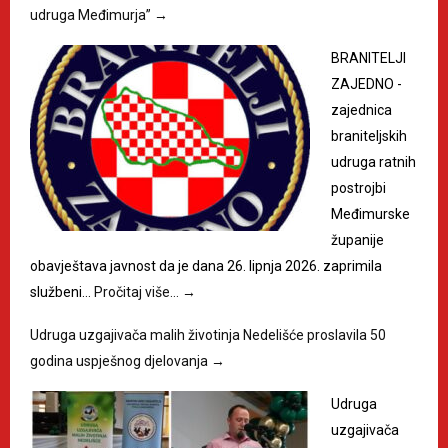
udruga Međimurja”
→
BRANITELJI
ZAJEDNO -
zajednica
braniteljskih
udruga ratnih
postrojbi
Međimurske
županije
obavještava javnost da je dana 26. lipnja 2026. zaprimila
službeni…
Pročitaj više…
→
Udruga uzgajivača malih životinja Nedelišće proslavila 50
godina uspješnog djelovanja
→
Udruga
uzgajivača