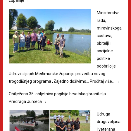
županije
→
Ministarstvo
rada,
mirovinskoga
sustava,
obitelji i
socijalne
politike
odobrilo je
Udruzi slijepih Međimurske županije provedbu novog
trogodišnjeg programa „Zajedno doživimo…
Pročitaj više…
→
Obilježena 35. obljetnica pogibije hrvatskog branitelja
Predraga Jurčeca
→
Udruga
dragovoljaca
i veterana