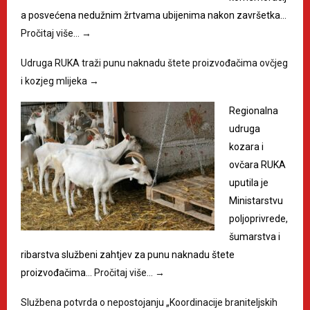
a posvećena nedužnim žrtvama ubijenima nakon završetka…
Pročitaj više…
→
Udruga RUKA traži punu naknadu štete proizvođačima ovčjeg
i kozjeg mlijeka
→
Regionalna
udruga
kozara i
ovčara RUKA
uputila je
Ministarstvu
poljoprivrede,
šumarstva i
ribarstva službeni zahtjev za punu naknadu štete
proizvođačima…
Pročitaj više…
→
Službena potvrda o nepostojanju „Koordinacije braniteljskih