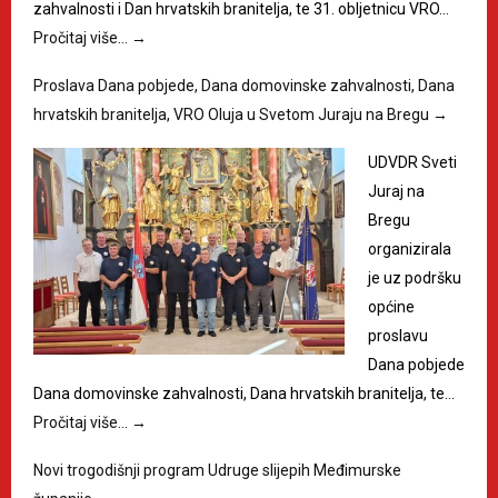
zahvalnosti i Dan hrvatskih branitelja, te 31. obljetnicu VRO…
Pročitaj više…
→
Proslava Dana pobjede, Dana domovinske zahvalnosti, Dana
hrvatskih branitelja, VRO Oluja u Svetom Juraju na Bregu
→
UDVDR Sveti
Juraj na
Bregu
organizirala
je uz podršku
općine
proslavu
Dana pobjede
Dana domovinske zahvalnosti, Dana hrvatskih branitelja, te…
Pročitaj više…
→
Novi trogodišnji program Udruge slijepih Međimurske