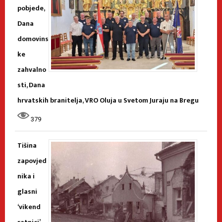
pobjede,
Dana
domovins
ke
zahvalno
sti, Dana
hrvatskih branitelja, VRO Oluja u Svetom Juraju na Bregu
379
Tišina
zapovjed
nika i
glasni
‘vikend