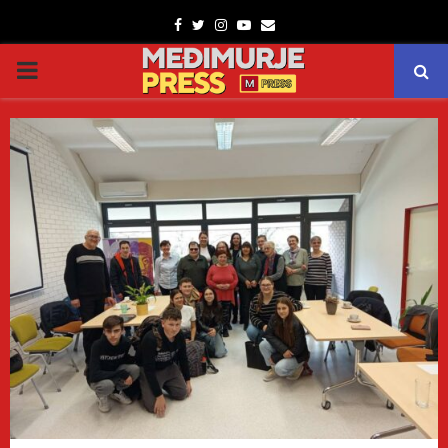
Facebook
Twitter
Instagram
Youtube
Email
PRIMARY
MENU