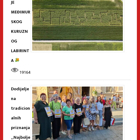
JE
MEĐIMUR
SKOG
KURUZN
OG
LABIRINT
A
19164
Dodijelje
na
tradicion
alnih
priznanja
„Najbolje