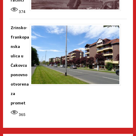
ratnici’
374
Zrinsko-
frankopa
nska
ulica u
Čakovcu
ponovno
otvorena
za
promet
365