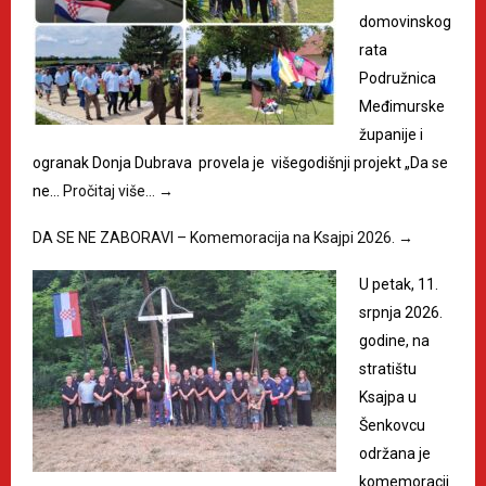
domovinskog
rata
Podružnica
Međimurske
županije i
ogranak Donja Dubrava provela je višegodišnji projekt „Da se
ne…
Pročitaj više…
→
DA SE NE ZABORAVI – Komemoracija na Ksajpi 2026.
→
U petak, 11.
srpnja 2026.
godine, na
stratištu
Ksajpa u
Šenkovcu
održana je
komemoracij