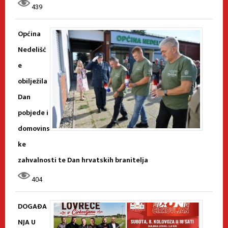
439
Općina
Nedelišć
e
obilježila
Dan
pobjede i
domovins
ke
zahvalnosti te Dan hrvatskih branitelja
404
DOGAĐA
NJA U