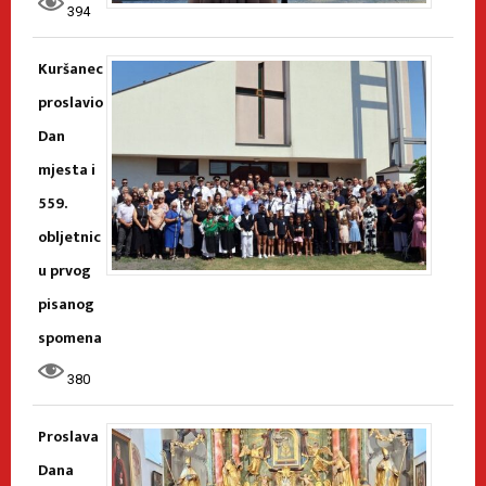
394
Kuršanec
proslavio
Dan
mjesta i
559.
obljetnic
u prvog
pisanog
spomena
380
Proslava
Dana