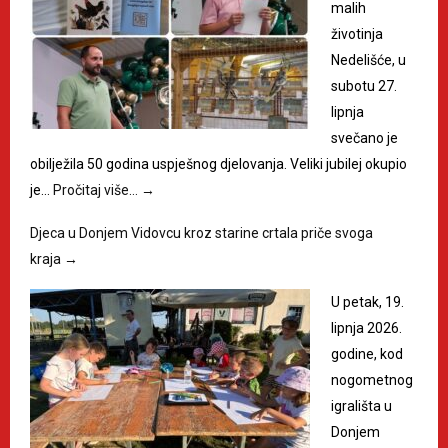
malih
životinja
Nedelišće, u
subotu 27.
lipnja
svečano je
obilježila 50 godina uspješnog djelovanja. Veliki jubilej okupio
je…
Pročitaj više…
→
Djeca u Donjem Vidovcu kroz starine crtala priče svoga
kraja
→
U petak, 19.
lipnja 2026.
godine, kod
nogometnog
igrališta u
Donjem