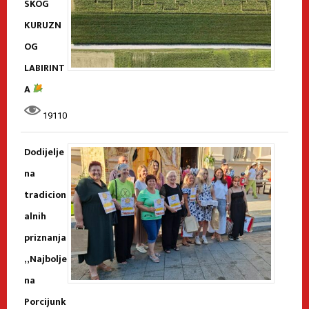
SKOG
KURUZN
OG
LABIRINT
A
19110
Dodijelje
na
tradicion
alnih
priznanja
„Najbolje
na
Porcijunk