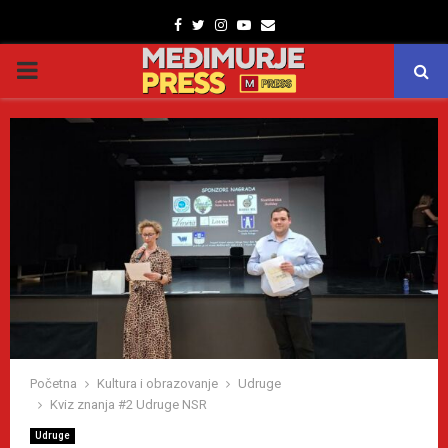
Facebook
Twitter
Instagram
Youtube
Email
PRIMARY
MENU
Početna
Kultura i obrazovanje
Udruge
Kviz znanja #2 Udruge NSR
Udruge