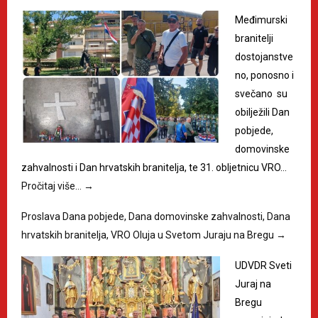
Međimurski
branitelji
dostojanstve
no, ponosno i
svečano su
obilježili Dan
pobjede,
domovinske
zahvalnosti i Dan hrvatskih branitelja, te 31. obljetnicu VRO…
Pročitaj više…
→
Proslava Dana pobjede, Dana domovinske zahvalnosti, Dana
hrvatskih branitelja, VRO Oluja u Svetom Juraju na Bregu
→
UDVDR Sveti
Juraj na
Bregu