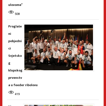
ulovome”
508
Proglaše
ni
pobjedni
ci
Svjetsko
g
klupskog
prvenstv
a u feeder ribolovu
419