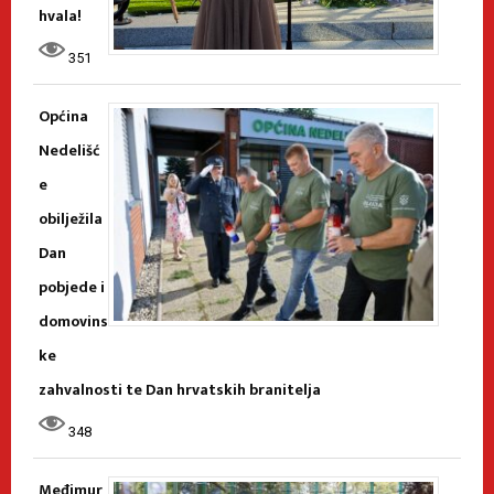
hvala!
351
Općina
Nedelišć
e
obilježila
Dan
pobjede i
domovins
ke
zahvalnosti te Dan hrvatskih branitelja
348
Međimur