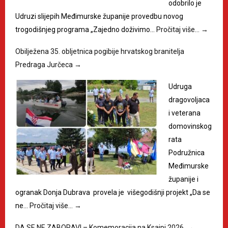
odobrilo je
Udruzi slijepih Međimurske županije provedbu novog
trogodišnjeg programa „Zajedno doživimo…
Pročitaj više…
→
Obilježena 35. obljetnica pogibije hrvatskog branitelja
Predraga Jurčeca
→
Udruga
dragovoljaca
i veterana
domovinskog
rata
Podružnica
Međimurske
županije i
ogranak Donja Dubrava provela je višegodišnji projekt „Da se
ne…
Pročitaj više…
→
DA SE NE ZABORAVI – Komemoracija na Ksajpi 2026.
→