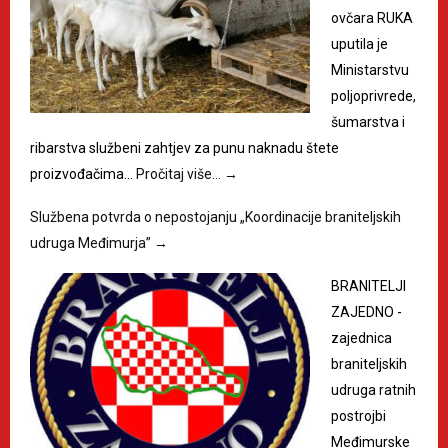
ovčara RUKA
uputila je
Ministarstvu
poljoprivrede,
šumarstva i
ribarstva službeni zahtjev za punu naknadu štete
proizvođačima…
Pročitaj više…
→
Službena potvrda o nepostojanju „Koordinacije braniteljskih
udruga Međimurja”
→
BRANITELJI
ZAJEDNO -
zajednica
braniteljskih
udruga ratnih
postrojbi
Međimurske