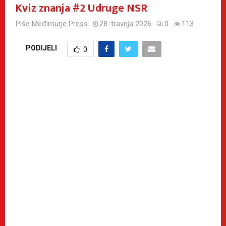
Kviz znanja #2 Udruge NSR
Piše
Međimurje Press
28. travnja 2026
0
113
PODIJELI
0