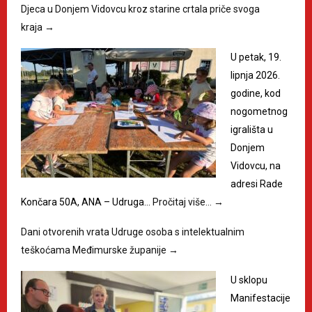
Djeca u Donjem Vidovcu kroz starine crtala priče svoga
kraja
→
U petak, 19.
lipnja 2026.
godine, kod
nogometnog
igrališta u
Donjem
Vidovcu, na
adresi Rade
Končara 50A, ANA – Udruga…
Pročitaj više…
→
Dani otvorenih vrata Udruge osoba s intelektualnim
teškoćama Međimurske županije
→
U sklopu
Manifestacije