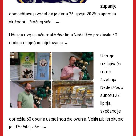
županije
obavještava javnost da je dana 26. lipnja 2026. zaprimila
službeni…
Pročitaj više…
→
Udruga uzgajivača malih životinja Nedelišće proslavila 50
godina uspješnog djelovanja
→
Udruga
uzgajivača
malih
životinja
Nedelišće, u
subotu 27.
lipnja
svečano je
obilježila 50 godina uspješnog djelovanja. Veliki jubilej okupio
je…
Pročitaj više…
→