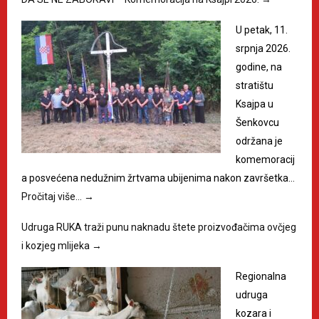
U petak, 11.
srpnja 2026.
godine, na
stratištu
Ksajpa u
Šenkovcu
održana je
komemoracij
a posvećena nedužnim žrtvama ubijenima nakon završetka…
Pročitaj više…
→
Udruga RUKA traži punu naknadu štete proizvođačima ovčjeg
i kozjeg mlijeka
→
Regionalna
udruga
kozara i