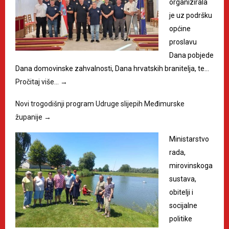
organizirala
je uz podršku
općine
proslavu
Dana pobjede
Dana domovinske zahvalnosti, Dana hrvatskih branitelja, te…
Pročitaj više…
→
Novi trogodišnji program Udruge slijepih Međimurske
županije
→
Ministarstvo
rada,
mirovinskoga
sustava,
obitelji i
socijalne
politike