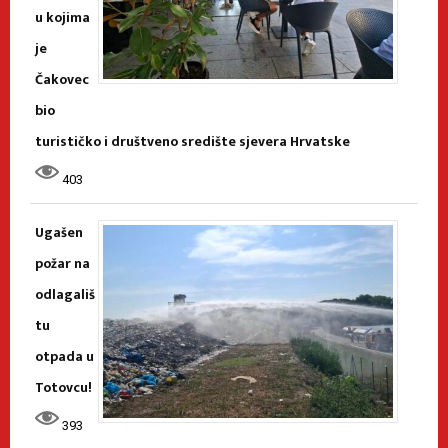
u kojima
je
Čakovec
bio
turističko i društveno središte sjevera Hrvatske
403
Ugašen
požar na
odlagališ
tu
otpada u
Totovcu!
393