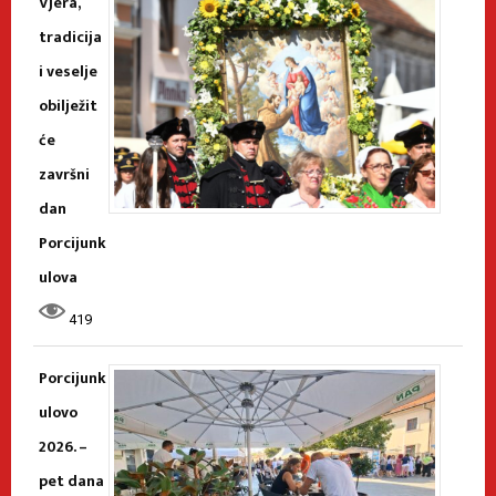
Vjera,
tradicija
i veselje
obilježit
će
završni
dan
Porcijunk
ulova
419
Porcijunk
ulovo
2026. –
pet dana