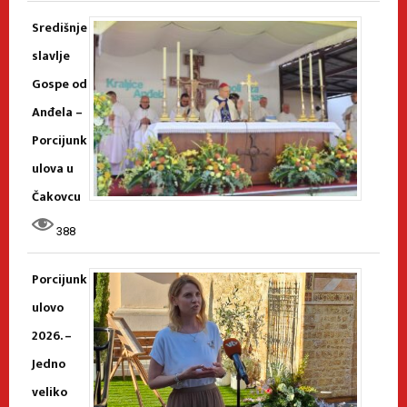
Središnje
slavlje
Gospe od
Anđela –
Porcijunk
ulova u
Čakovcu
388
Porcijunk
ulovo
2026. –
Jedno
veliko