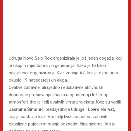
Udruga Novo Selo Rok organizirala je još jedan događaj koji
je okupio mještane svih generacija. Kako je to bilo i
najavljeno, organiziran je Kviz znanja #2, koji je ovog puta
okupio 19 natjecateljskih ekipa.
Ovakve zabavne, ali ujedno i edukativne aktivnosti
doprinose proširivanju znanja u opuštenoj i ležernoj
atmosferi, što je i cilj ovakvih vrsta projekata. Kviz su vodili
Jasmina Šimuni
ć, predsjednica Udruge i
Lovro Horvat,
koji je sastavio kviz. Voditelji kviza usput su zabavili
okupljene pojedinim manje poznatim činjenicama, što je