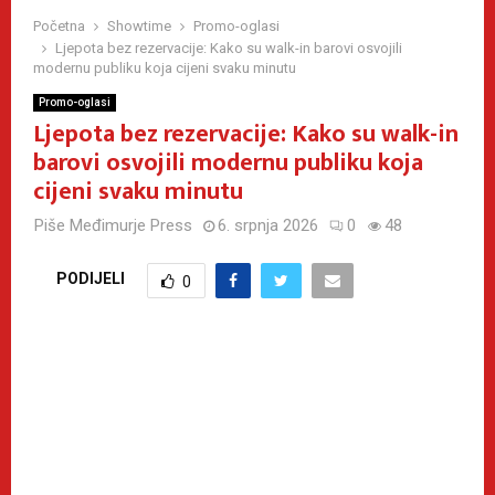
Početna
Showtime
Promo-oglasi
Ljepota bez rezervacije: Kako su walk-in barovi osvojili
modernu publiku koja cijeni svaku minutu
Promo-oglasi
Ljepota bez rezervacije: Kako su walk-in
barovi osvojili modernu publiku koja
cijeni svaku minutu
Piše
Međimurje Press
6. srpnja 2026
0
48
PODIJELI
0