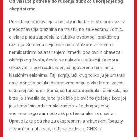
Od vlastite potrebe do rušenja duboko ukorijenjenog
skepticizma
Pokretanje poslovanja u beauty industriji često proizlazi iz
prepoznavanja praznina na tržištu, no za Vedranu Tomić,
cijela je priča započela iz duboko osobnog i praktičnog
razloga. Suočena s vječnim nedostatkom vremena i
nemilosrdnim balansiranjem između poslovnih obaveza i
obiteljskog života, često se nalazila u situaciji da mora
otkazivati ili pomicati unaprijed ugovorene termine u
klasičnim salonima. Taj iscrpljujući krug toliko ju je umarao
da je donijela odluku da preuzme brigu o vlastitom izgledu
u kućnoj radinosti. Sama se farbala, depilirala i šminkala, no
brzo je shvatila da je to ipak bilo polovično rješenje koje joj
je u konačnici oduzimalo znatno više dragocjenog
vremena nego sam odlazak profesionalcima u salon.
Upravo iz te potrebe za ekspresnim, a vrhunskim “beauty
fiksom” odmah i sad, rođena je ideja o CHIX-u.