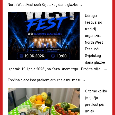
North West Fest uoči Svjetskog dana glazbe
→
Udruga
Festival po
tradiciji
organizira
North West
Fest uoči
Svjetskog
dana glazbe
u petak, 19. lipnja 2026., na Kazališnom trgu…
Pročitaj više…
→
Trećina djece ima prekomjernu tjelesnu masu
→
O tome koliko
je dječja
pretilost još
uvijek