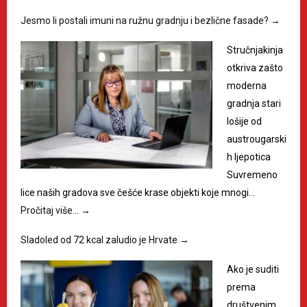
Jesmo li postali imuni na ružnu gradnju i bezlične fasade?
→
Stručnjakinja
otkriva zašto
moderna
gradnja stari
lošije od
austrougarski
h ljepotica
Suvremeno
lice naših gradova sve češće krase objekti koje mnogi…
Pročitaj više…
→
Sladoled od 72 kcal zaludio je Hrvate
→
Ako je suditi
prema
društvenim