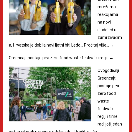
mrežama i
reakcijama
na novi
sladoled u
zamrzivačim
a, Hrvatska je dobila novi ljetni hit! Ledo…
Pročitaj više…
→
Greencajt postaje prvi zero food waste festival u regiji
→
Ovogodišnji
Greencajt
postaje prvi
zero food
waste
festival u
regiji i time
radi još jedan
važan iskorak u smjeru održivosti.…
Pročitaj više…
→