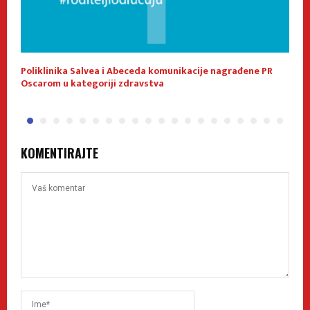
a!
Poliklinika Salvea i Abeceda komunikacije nagrađene PR
4
Oscarom u kategoriji zdravstva
S
KOMENTIRAJTE