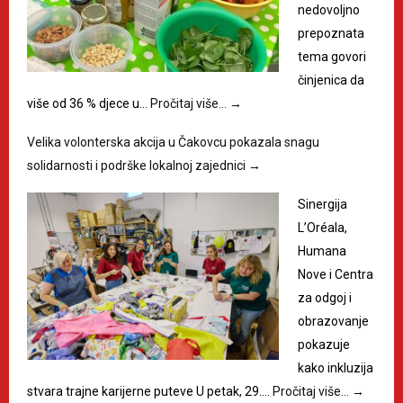
nedovoljno
prepoznata
tema govori
činjenica da
više od 36 % djece u…
Pročitaj više…
→
Velika volonterska akcija u Čakovcu pokazala snagu
solidarnosti i podrške lokalnoj zajednici
→
Sinergija
L’Oréala,
Humana
Nove i Centra
za odgoj i
obrazovanje
pokazuje
kako inkluzija
stvara trajne karijerne puteve U petak, 29.…
Pročitaj više…
→