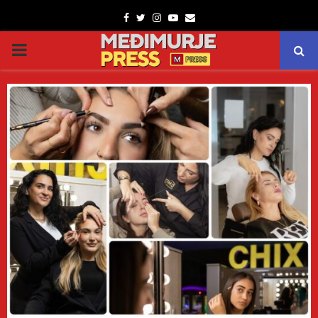
Facebook
Twitter
Instagram
Youtube
Email
PRIMARY
MENU