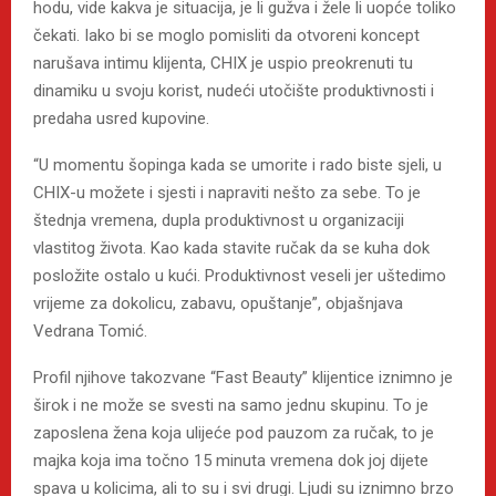
hodu, vide kakva je situacija, je li gužva i žele li uopće toliko
čekati. Iako bi se moglo pomisliti da otvoreni koncept
narušava intimu klijenta, CHIX je uspio preokrenuti tu
dinamiku u svoju korist, nudeći utočište produktivnosti i
predaha usred kupovine.
“U momentu šopinga kada se umorite i rado biste sjeli, u
CHIX-u možete i sjesti i napraviti nešto za sebe. To je
štednja vremena, dupla produktivnost u organizaciji
vlastitog života. Kao kada stavite ručak da se kuha dok
posložite ostalo u kući. Produktivnost veseli jer uštedimo
vrijeme za dokolicu, zabavu, opuštanje”, objašnjava
Vedrana Tomić.
Profil njihove takozvane “Fast Beauty” klijentice iznimno je
širok i ne može se svesti na samo jednu skupinu. To je
zaposlena žena koja ulijeće pod pauzom za ručak, to je
majka koja ima točno 15 minuta vremena dok joj dijete
spava u kolicima, ali to su i svi drugi. Ljudi su iznimno brzo