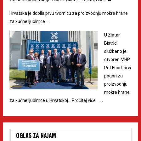
Hrvatska je dobila prvu tvornicu za proizvodnju mokre hrane
za kućne ljubimce
→
U Zlatar
Bistrici
službeno je
otvoren MHP
Pet Food, prvi
pogon za
proizvodnju
mokre hrane
za kućne ljubimce u Hrvatskoj…
Pročitaj više…
→
OGLAS ZA NAJAM