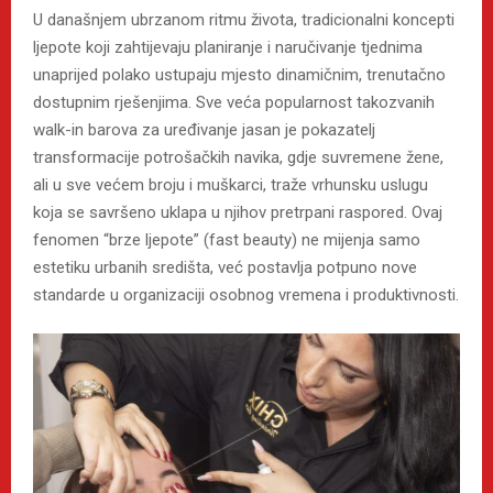
U današnjem ubrzanom ritmu života, tradicionalni koncepti
ljepote koji zahtijevaju planiranje i naručivanje tjednima
unaprijed polako ustupaju mjesto dinamičnim, trenutačno
dostupnim rješenjima. Sve veća popularnost takozvanih
walk-in barova za uređivanje jasan je pokazatelj
transformacije potrošačkih navika, gdje suvremene žene,
ali u sve većem broju i muškarci, traže vrhunsku uslugu
koja se savršeno uklapa u njihov pretrpani raspored. Ovaj
fenomen “brze ljepote” (fast beauty) ne mijenja samo
estetiku urbanih središta, već postavlja potpuno nove
standarde u organizaciji osobnog vremena i produktivnosti.