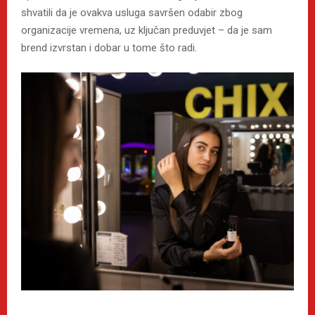
shvatili da je ovakva usluga savršen odabir zbog
organizacije vremena, uz ključan preduvjet – da je sam
brend izvrstan i dobar u tome što radi.