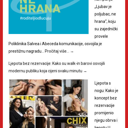
„Ljubav je
poljubac, ne
hrana“, koju
su zajednički
provele
Poliklinika Salvea i Abeceda komunikacije, osvojila je
prestižnu nagradu…
Pročitaj više…
→
Ljepota bez rezervacije: Kako su walk-in barovi osvojili
modernu publiku koja cijeni svaku minutu
→
Ljepota s
nogu: Kako je
koncept bez
rezervacije
promijenio
njegu obrva i
ljepotu U