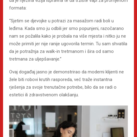
da je njezina vizija ispravna te da tržište vapi za promjenom
formata:
“Sjetim se djevojke u potrazi za masažom radi boli u
leđima. Kada smo ju odbili jer smo popunjeni, razočarano
nam se požalila kako je probala na više mjesta i nitko ju ne
može primiti jer nije ranije ugovorila termin. Tu sam shvatila
da je potražnja za walk-in tretmanom i šira od samo
tretmana za uljepšavanje.”
Ovaj događaj jasno je demonstrirao da moderni klijenti ne
žele biti robovi krutih rasporeda, već traže instantna
rješenja za svoje trenutačne potrebe, bilo da se radi o
estetici ili zdravstvenom olakšanju.