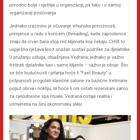
prirodno bolje i vještije u organizaciji, pa tako i u samoj
organizaciji poslovanja.
Jednako izazovno je očuvanje vrhunske preciznosti,
primjerice u radu s koncem (threading), kada zaposlenice
znaju da izvan bara stoji red klijenata koji čekaju. CHIX to
uspješno rješava kroz snažan sustav podrške za djelatnike.
U pružanju usluga, objašnjava Vedrana, jednako je važno
tretirati djelatnike kao i same klijente – važno je oboje. Što
se tiče budućnosti i pitanja hoće li “Fast Beauty” u
potpunosti progutati klasične salone za bazične tretmane
poput obrva i noktiju, te hoće li oni ostati rezervirani samo
za cjelodnevne spa rituale, Vedrana ostaje realna i
usmjerena na širu ekonomsku sliku: