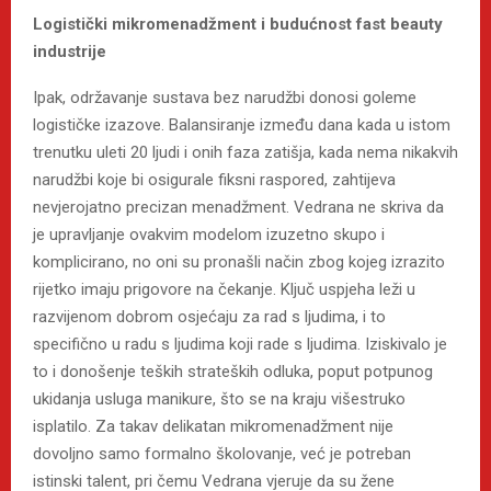
Logistički mikromenadžment i budućnost fast beauty
industrije
Ipak, održavanje sustava bez narudžbi donosi goleme
logističke izazove. Balansiranje između dana kada u istom
trenutku uleti 20 ljudi i onih faza zatišja, kada nema nikakvih
narudžbi koje bi osigurale fiksni raspored, zahtijeva
nevjerojatno precizan menadžment. Vedrana ne skriva da
je upravljanje ovakvim modelom izuzetno skupo i
komplicirano, no oni su pronašli način zbog kojeg izrazito
rijetko imaju prigovore na čekanje. Ključ uspjeha leži u
razvijenom dobrom osjećaju za rad s ljudima, i to
specifično u radu s ljudima koji rade s ljudima. Iziskivalo je
to i donošenje teških strateških odluka, poput potpunog
ukidanja usluga manikure, što se na kraju višestruko
isplatilo. Za takav delikatan mikromenadžment nije
dovoljno samo formalno školovanje, već je potreban
istinski talent, pri čemu Vedrana vjeruje da su žene