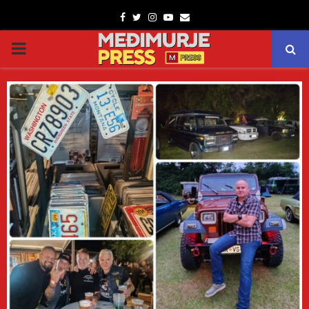
Facebook
Twitter
Instagram
Youtube
Email
PRIMARY
MENU