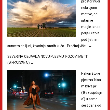
prostor nudi
nebrojene
motive, od
jutarnje
magle iznad
polja i žetve
pod ljetnim
suncem do ljudi, životinja, starih kuća…
Pročitaj više…
→
SEVERINA OBJAVILA NOVU PJESMU ‘POZOVI ME TI’
(‘ANKSIOZNA’)
→
Nakon što je
pjesma 'Nisa
m kriva ja'
('Bezosjećajn
a') u samo
šest dana od