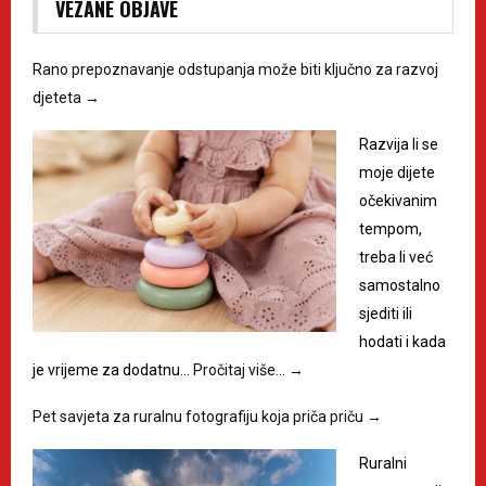
VEZANE OBJAVE
Rano prepoznavanje odstupanja može biti ključno za razvoj
djeteta
→
Razvija li se
moje dijete
očekivanim
tempom,
treba li već
samostalno
sjediti ili
hodati i kada
je vrijeme za dodatnu…
Pročitaj više…
→
Pet savjeta za ruralnu fotografiju koja priča priču
→
Ruralni