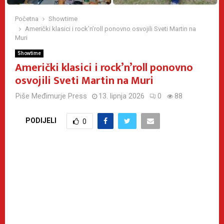
Početna
Showtime
Američki klasici i rock’n’roll ponovno osvojili Sveti Martin na
Muri
Showtime
Američki klasici i rock’n’roll ponovno
osvojili Sveti Martin na Muri
Piše
Međimurje Press
13. lipnja 2026
0
88
PODIJELI
0