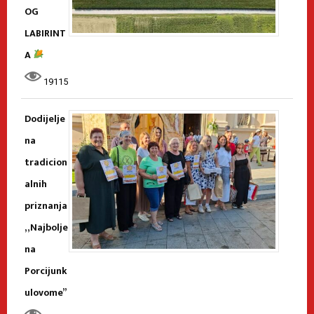
OG
LABIRINT
A
19115
Dodijelje
na
tradicion
alnih
priznanja
„Najbolje
na
Porcijunk
ulovome”