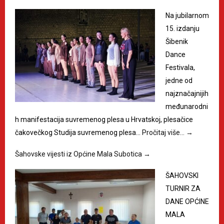
Na jubilarnom
15. izdanju
Šibenik
Dance
Festivala,
jedne od
najznačajnijih
međunarodni
h manifestacija suvremenog plesa u Hrvatskoj, plesačice
čakovečkog Studija suvremenog plesa…
Pročitaj više…
→
Šahovske vijesti iz Općine Mala Subotica
→
ŠAHOVSKI
TURNIR ZA
DANE OPĆINE
MALA