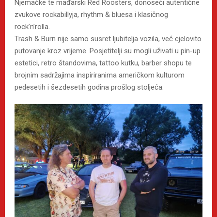
Njemačke te mađarski Red Roosters, donoseći autentične
zvukove rockabillyja, rhythm & bluesa i klasičnog
rock’n’rolla.
Trash & Burn nije samo susret ljubitelja vozila, već cjelovito
putovanje kroz vrijeme. Posjetitelji su mogli uživati u pin-up
estetici, retro štandovima, tattoo kutku, barber shopu te
brojnim sadržajima inspiriranima američkom kulturom
pedesetih i šezdesetih godina prošlog stoljeća.