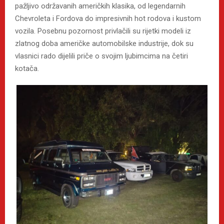
pažljivo održavanih američkih klasika, od legendarnih
Chevroleta i Fordova do impresivnih hot rodova i kustom
vozila. Posebnu pozornost privlačili su rijetki modeli iz
zlatnog doba američke automobilske industrije, dok su
vlasnici rado dijelili priče o svojim ljubimcima na četiri
kotača.