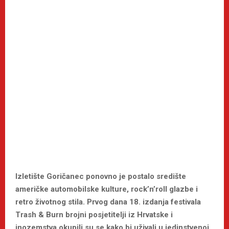
Izletište Goričanec ponovno je postalo središte
američke automobilske kulture, rock’n’roll glazbe i
retro životnog stila. Prvog dana 18. izdanja festivala
Trash & Burn brojni posjetitelji iz Hrvatske i
inozemstva okupili su se kako bi uživali u jedinstvenoj