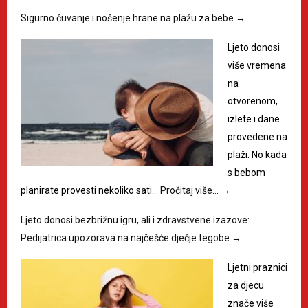
Sigurno čuvanje i nošenje hrane na plažu za bebe
→
Ljeto donosi
više vremena
na
otvorenom,
izlete i dane
provedene na
plaži. No kada
s bebom
planirate provesti nekoliko sati…
Pročitaj više…
→
Ljeto donosi bezbrižnu igru, ali i zdravstvene izazove:
Pedijatrica upozorava na najčešće dječje tegobe
→
Ljetni praznici
za djecu
znače više