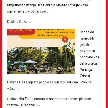
umjetnost tuftanja“ fra Danijela Maljura i otkrijte kako
suvremena…
Pročitaj više…
→
Deklina Oaza
→
Jedna od
najljepših
ljetnih
pozornica
ponovno vas
čeka u srcu
Perivoja
Zrinski.
Deklina Oaza mjesto je gdje se susreću odlična…
Pročitaj
više…
→
Čakovečka Teuta nastupila na međunarodnom plesnom
festivalu u Šibeniku
→