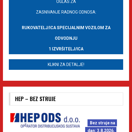
OGLAS ZA
ZASNIVANJE RADNOG ODNOSA:
RUKOVATELJ/ICA SPECIJALNIM VOZILOM ZA
ODVODNJU
1 IZVRŠITELJ/ICA
KLIKNI ZA DETALJE!
HEP – BEZ STRUJE
Bez struje na
dan: 3.8.2026.