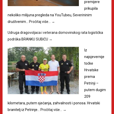
premijere
prikupila
nekoliko milijuna pregleda na YouTubeu, Severininim
društvenim…
Pročitaj više…
→
Udruga dragovoljaca i veterana domovinskog rata logistička
podrška BRANKU SUBIĆU
→
Iz
najsjevernije
točke
Hrvatske
prema
Petrinji –
putem dugim
209
kilometara, putem sjećanja, zahvalnosti i ponosa. Hrvatski
branitelj iz Petrinje…
Pročitaj više…
→