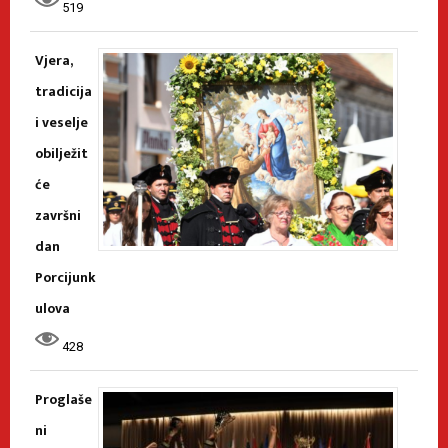
519
Vjera,
tradicija
i veselje
obilježit
će
završni
dan
Porcijunk
ulova
428
Proglaše
ni