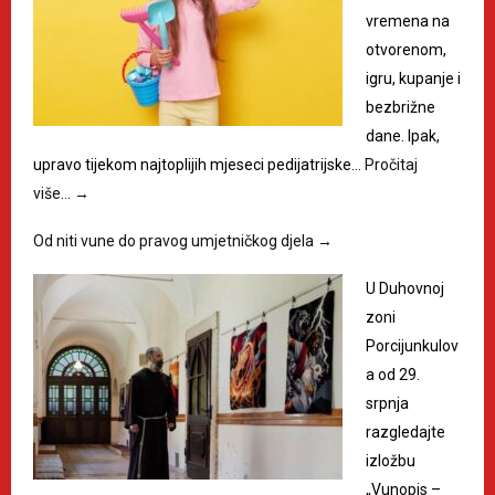
vremena na
otvorenom,
igru, kupanje i
bezbrižne
dane. Ipak,
upravo tijekom najtoplijih mjeseci pedijatrijske…
Pročitaj
više…
→
Od niti vune do pravog umjetničkog djela
→
U Duhovnoj
zoni
Porcijunkulov
a od 29.
srpnja
razgledajte
izložbu
„Vunopis –