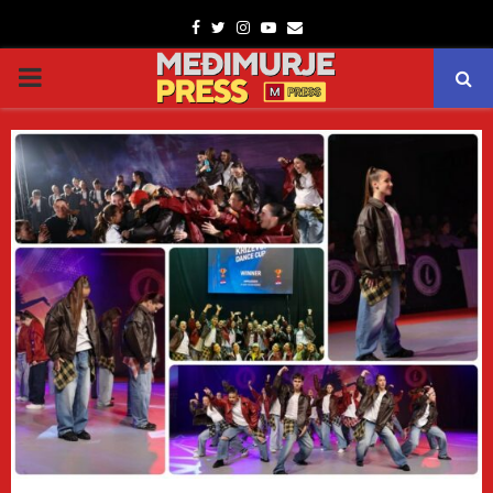
Facebook
Twitter
Instagram
Youtube
Email
PRIMARY
MENU