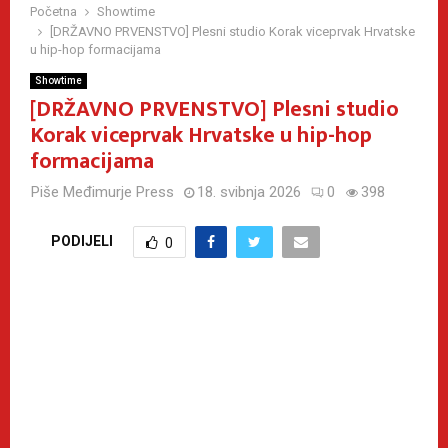
Početna
Showtime
[DRŽAVNO PRVENSTVO] Plesni studio Korak viceprvak Hrvatske
u hip-hop formacijama
Showtime
[DRŽAVNO PRVENSTVO] Plesni studio
Korak viceprvak Hrvatske u hip-hop
formacijama
Piše
Međimurje Press
18. svibnja 2026
0
398
PODIJELI
0