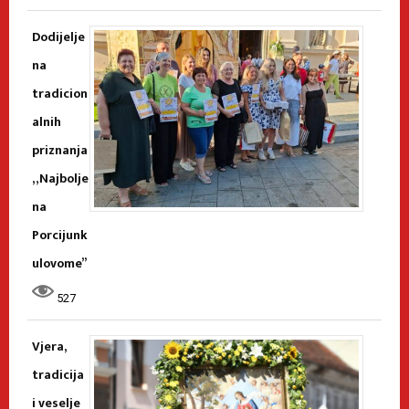
Dodijelje
na
tradicion
alnih
priznanja
„Najbolje
na
Porcijunk
ulovome”
527
Vjera,
tradicija
i veselje