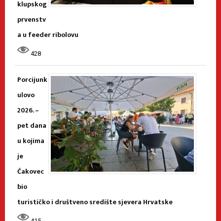
klupskog
prvenstv
a u feeder ribolovu
428
Porcijunk
ulovo
2026. –
pet dana
u kojima
je
Čakovec
bio
turističko i društveno središte sjevera Hrvatske
415