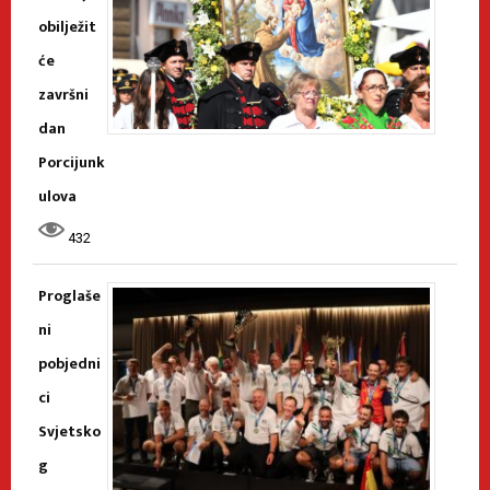
obilježit
će
završni
dan
Porcijunk
ulova
432
Proglaše
ni
pobjedni
ci
Svjetsko
g