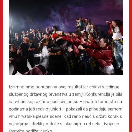
​Iznimno smo ponosni na ovaj rezultat jer dolazi s jedinog
službenog državnog prvenstva u zemlji. Konkurencija je bila
na vrhunskoj razini, a naši seniori su – unatoč tome što su
godinama još realno juniori – pokazali da pripadaju samom
vrhu hrvatske plesne scene. ​Kad rano naučiš držati korak s
najboljima i dijeliti postolje s iskusnijima od sebe, tvoja se
ljestvica podiže visoko.