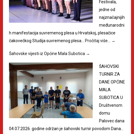
Festivala,
jedne od
najznačajnijih
međunarodni
h manifestacija suvremenog plesa u Hrvatskoj, plesačice
čakovečkog Studija suvremenog plesa…
Pročitaj više…
→
Šahovske vijesti iz Općine Mala Subotica
→
ŠAHOVSKI
TURNIR ZA
DANE OPĆINE
MALA
SUBOTICA U
Društvenom
domu
Palovec dana
04.07.2026. godine održan je šahovski turnir povodom Dana…