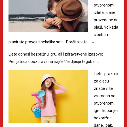
otvorenom,
izlete i dane
provedene na
plaži. No kada
s bebom
planirate provesti nekoliko sati…
Pročitaj više…
→
Ljeto donosi bezbrižnu igru, ali i zdravstvene izazove:
Pedijatrica upozorava na najčešće dječje tegobe
→
Ljetni praznici
za djecu
znače više
vremena na
otvorenom,
igru, kupanje i
bezbrižne
dane. Ipak,