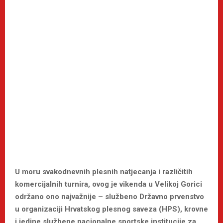
U moru svakodnevnih plesnih natjecanja i različitih
komercijalnih turnira, ovog je vikenda u Velikoj Gorici
održano ono najvažnije – službeno Državno prvenstvo
u organizaciji Hrvatskog plesnog saveza (HPS), krovne
i jedine službene nacionalne sportske institucije za