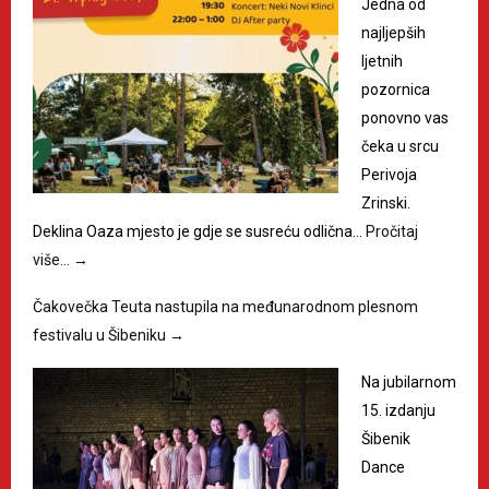
Jedna od
najljepših
ljetnih
pozornica
ponovno vas
čeka u srcu
Perivoja
Zrinski.
Deklina Oaza mjesto je gdje se susreću odlična…
Pročitaj
više…
→
Čakovečka Teuta nastupila na međunarodnom plesnom
festivalu u Šibeniku
→
Na jubilarnom
15. izdanju
Šibenik
Dance