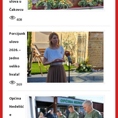
ulova u
Čakovcu
408
Porcijunk
ulovo
2026. –
Jedno
veliko
hvala!
369
Općina
Nedelišć
e