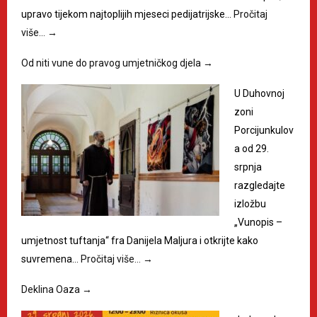
upravo tijekom najtoplijih mjeseci pedijatrijske…
Pročitaj
više…
→
Od niti vune do pravog umjetničkog djela
→
U Duhovnoj
zoni
Porcijunkulov
a od 29.
srpnja
razgledajte
izložbu
„Vunopis –
umjetnost tuftanja“ fra Danijela Maljura i otkrijte kako
suvremena…
Pročitaj više…
→
Deklina Oaza
→