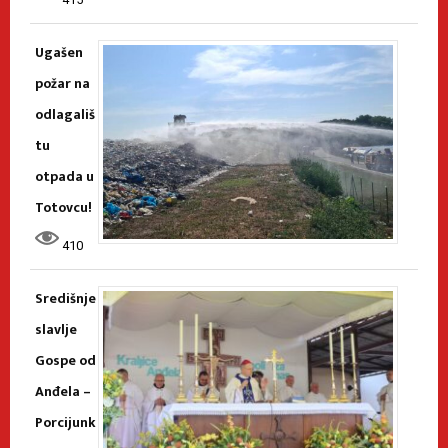
Ugašen
požar na
odlagališ
tu
otpada u
Totovcu!
410
Središnje
slavlje
Gospe od
Anđela –
Porcijunk