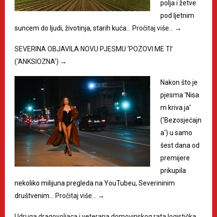
polja i žetve
pod ljetnim
suncem do ljudi, životinja, starih kuća…
Pročitaj više…
→
SEVERINA OBJAVILA NOVU PJESMU ‘POZOVI ME TI’
(‘ANKSIOZNA’)
→
Nakon što je
pjesma 'Nisa
m kriva ja'
('Bezosjećajn
a') u samo
šest dana od
premijere
prikupila
nekoliko milijuna pregleda na YouTubeu, Severininim
društvenim…
Pročitaj više…
→
Udruga dragovoljaca i veterana domovinskog rata logistička