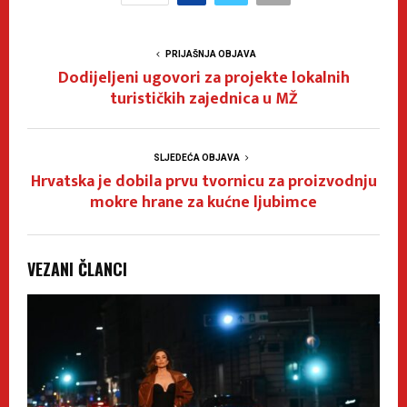
PRIJAŠNJA OBJAVA
Dodijeljeni ugovori za projekte lokalnih
turističkih zajednica u MŽ
SLJEDEĆA OBJAVA
Hrvatska je dobila prvu tvornicu za proizvodnju
mokre hrane za kućne ljubimce
VEZANI ČLANCI