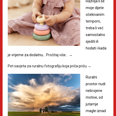
Razvija li se
moje dijete
očekivanim
tempom,
treba li već
samostalno
sjediti ili
hodati i kada
je vrijeme za dodatnu…
Pročitaj više…
→
Pet savjeta za ruralnu fotografiju koja priča priču
→
Ruralni
prostor nudi
nebrojene
motive, od
jutarnje
magle iznad