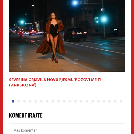
SEVERINA OBJAVILA NOVU PJESMU ‘POZOVI ME TI’
D
(‘ANKSIOZNA’)
KOMENTIRAJTE