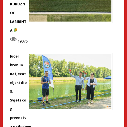
KURUZN
OG
LABIRINT
A
19076
Jučer
krenuo
natjecat
eljski dio
9.
Svjetsko
g
prvenstv
a u ribolovu