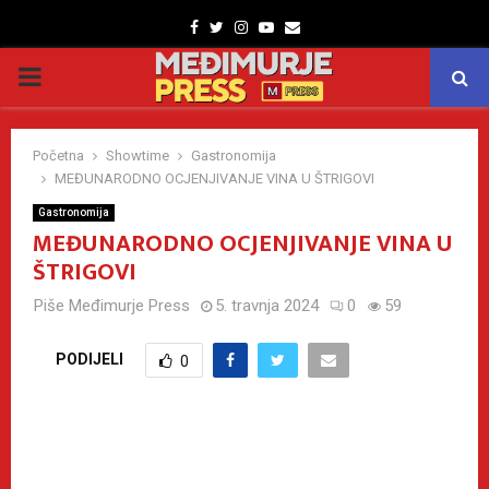
Facebook
Twitter
Instagram
Youtube
Email
PRIMARY
MENU
Početna
Showtime
Gastronomija
MEĐUNARODNO OCJENJIVANJE VINA U ŠTRIGOVI
Gastronomija
MEĐUNARODNO OCJENJIVANJE VINA U
ŠTRIGOVI
Piše
Međimurje Press
5. travnja 2024
0
59
PODIJELI
0