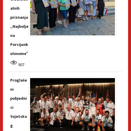
alnih
priznanja
„Najbolje
na
Porcijunk
ulovome”
507
Proglaše
ni
pobjedni
ci
Svjetsko
g