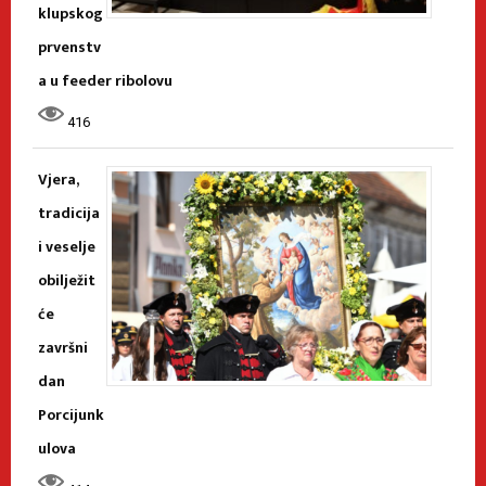
klupskog
prvenstv
a u feeder ribolovu
416
Vjera,
tradicija
i veselje
obilježit
će
završni
dan
Porcijunk
ulova