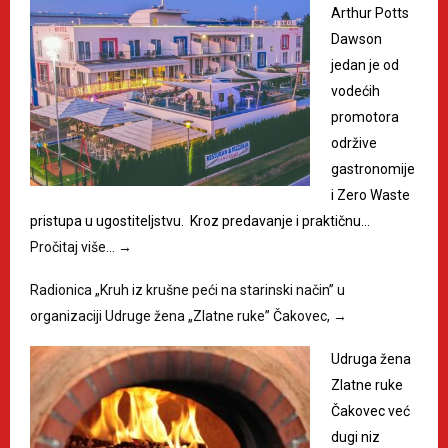
Arthur Potts
Dawson
jedan je od
vodećih
promotora
održive
gastronomije
i Zero Waste
pristupa u ugostiteljstvu. Kroz predavanje i praktičnu…
Pročitaj više…
→
Radionica „Kruh iz krušne peći na starinski način” u
organizaciji Udruge žena „Zlatne ruke” Čakovec,
→
Udruga žena
Zlatne ruke
Čakovec već
dugi niz