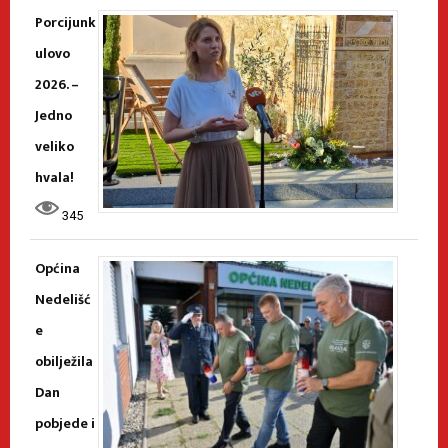
Porcijunk
ulovo
2026. –
Jedno
veliko
hvala!
345
Općina
Nedelišć
e
obilježila
Dan
pobjede i