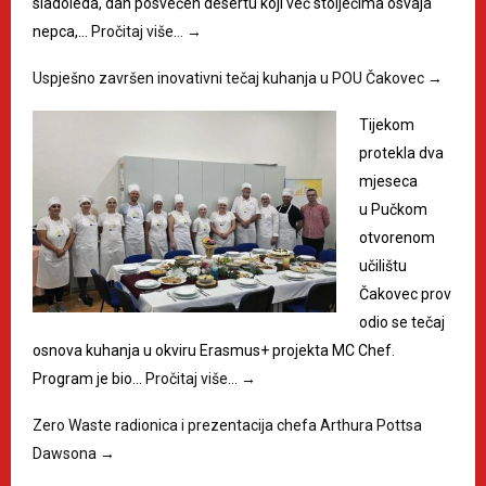
sladoleda, dan posvećen desertu koji već stoljećima osvaja
nepca,…
Pročitaj više…
→
Uspješno završen inovativni tečaj kuhanja u POU Čakovec
→
Tijekom
protekla dva
mjeseca
u Pučkom
otvorenom
učilištu
Čakovec prov
odio se tečaj
osnova kuhanja u okviru Erasmus+ projekta MC Chef.
Program je bio…
Pročitaj više…
→
Zero Waste radionica i prezentacija chefa Arthura Pottsa
Dawsona
→