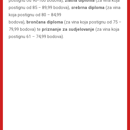
postignu od 90-100 bodova),
zlatna diploma
(za vina koja
postignu od 85 – 89,99 bodova),
srebrna
diploma
(za vina
koja postignu od 80 – 84,99
bodova),
brončana
diploma
(za vina koja postignu od 75 –
79,99 bodova) te
priznanje
za
sudjelovanje
(za vina koja
postignu 61 – 74,99 bodova).