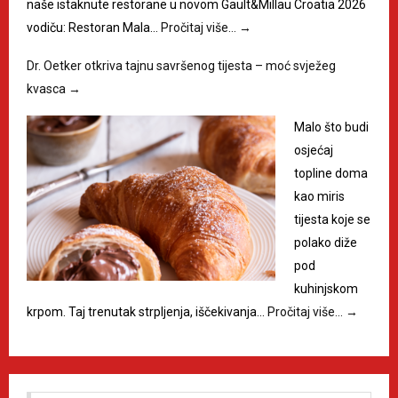
naše istaknute restorane u novom Gault&Millau Croatia 2026
vodiču: Restoran Mala…
Pročitaj više…
→
Dr. Oetker otkriva tajnu savršenog tijesta – moć svježeg
kvasca
→
Malo što budi
osjećaj
topline doma
kao miris
tijesta koje se
polako diže
pod
kuhinjskom
krpom. Taj trenutak strpljenja, iščekivanja…
Pročitaj više…
→