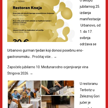
U sklopu
jubilarnog 25.
izdanja
manifestacije
Urbanovo, od
1. do 17.
svibnja
održava se
Urbanovo gurman tjedan koji donosi posebnu eno-
gastronomsku…
Pročitaj više…
→
Započelo jubilarno 10. Međunarodno ocjenjivanje vina
Štrigova 2026.
→
U restoranu
Terbotz u
Železnoj Gori
jučer je