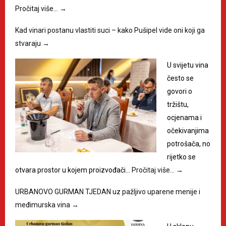
Pročitaj više…
→
Kad vinari postanu vlastiti suci – kako Pušipel vide oni koji ga
stvaraju
→
U svijetu vina
često se
govori o
tržištu,
ocjenama i
očekivanjima
potrošača, no
rijetko se
otvara prostor u kojem proizvođači…
Pročitaj više…
→
URBANOVO GURMAN TJEDAN uz pažljivo uparene menije i
međimurska vina
→