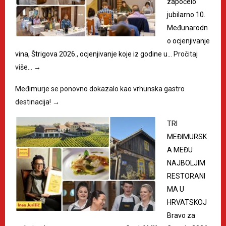
započelo
jubilarno 10.
Međunarodn
o ocjenjivanje
vina, Štrigova 2026., ocjenjivanje koje iz godine u…
Pročitaj
više…
→
Međimurje se ponovno dokazalo kao vrhunska gastro
destinacija!
→
TRI
MEĐIMURSK
A MEĐU
NAJBOLJIM
RESTORANI
MA U
HRVATSKOJ
Bravo za