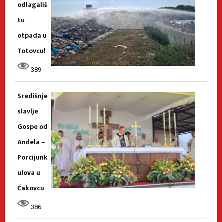
odlagališ
tu
otpada u
Totovcu!
389
Središnje
slavlje
Gospe od
Anđela –
Porcijunk
ulova u
Čakovcu
386