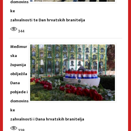
domovins
ke
zahvalnosti te Dan hrvatskih branitelja
344
Međimur
ska
županija
obilježila
Dana
pobjede i
domovins
ke
zahvalnosti i Dana hrvatskih branitelja
338