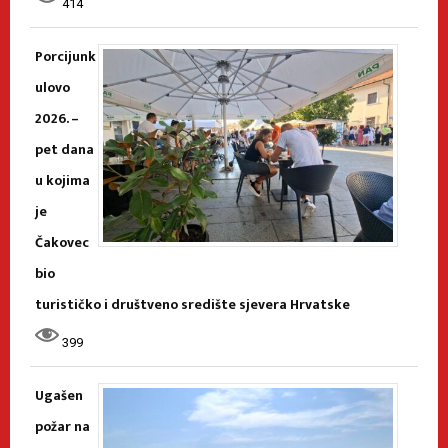
414
Porcijunk
ulovo
2026. –
pet dana
u kojima
je
Čakovec
bio
turističko i društveno središte sjevera Hrvatske
399
Ugašen
požar na