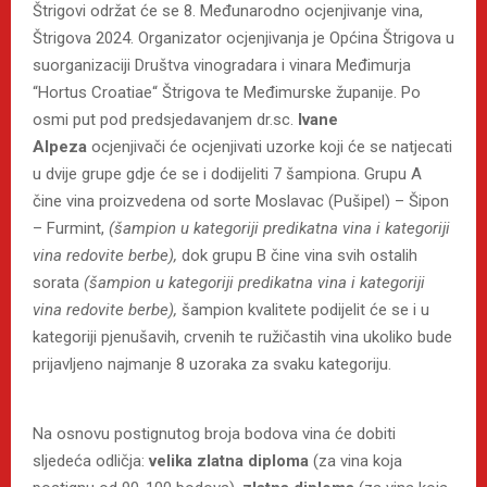
Štrigovi održat će se 8. Međunarodno ocjenjivanje vina,
Štrigova 2024. Organizator ocjenjivanja je Općina Štrigova u
suorganizaciji Društva vinogradara i vinara Međimurja
“Hortus Croatiae“ Štrigova te Međimurske županije. Po
osmi put pod predsjedavanjem dr.sc.
Ivane
Alpeza
ocjenjivači će ocjenjivati uzorke koji će se natjecati
u dvije grupe gdje će se i dodijeliti 7 šampiona. Grupu A
čine vina proizvedena od sorte Moslavac (Pušipel) – Šipon
– Furmint,
(šampion
u kategoriji predikatna vina i kategoriji
vina redovite berbe),
dok grupu B čine vina svih ostalih
sorata
(šampion u kategoriji predikatna vina i kategoriji
vina redovite berbe),
šampion kvalitete podijelit će se i u
kategoriji pjenušavih, crvenih te ružičastih vina ukoliko bude
prijavljeno najmanje 8 uzoraka za svaku kategoriju.
Na osnovu postignutog broja bodova vina će dobiti
sljedeća odličja:
velika zlatna diploma
(za vina koja