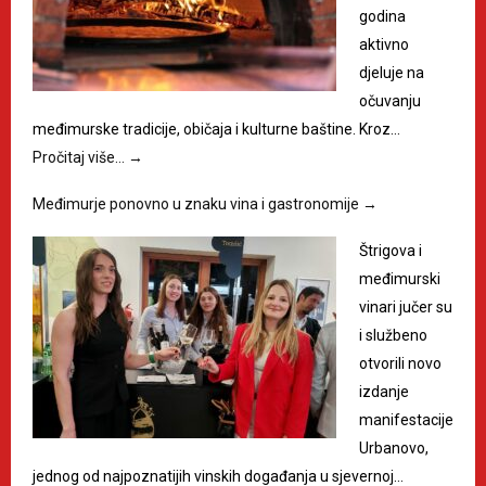
godina
aktivno
djeluje na
očuvanju
međimurske tradicije, običaja i kulturne baštine. Kroz…
Pročitaj više…
→
Međimurje ponovno u znaku vina i gastronomije
→
Štrigova i
međimurski
vinari jučer su
i službeno
otvorili novo
izdanje
manifestacije
Urbanovo,
jednog od najpoznatijih vinskih događanja u sjevernoj…