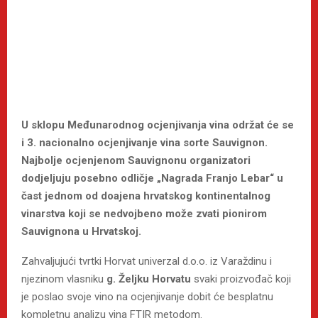
U sklopu Međunarodnog ocjenjivanja vina održat će se
i
3. nacionalno ocjenjivanje vina sorte Sauvignon.
Najbolje ocjenjenom Sauvignonu organizatori
dodjeljuju posebno odličje
„Nagrada Franjo Lebar“
u
čast jednom od doajena hrvatskog kontinentalnog
vinarstva koji se nedvojbeno može zvati pionirom
Sauvignona u Hrvatskoj.
Zahvaljujući tvrtki Horvat univerzal d.o.o. iz Varaždinu i
njezinom vlasniku
g. Željku Horvatu
svaki proizvođač koji
je poslao svoje vino na ocjenjivanje dobit će besplatnu
kompletnu analizu vina FTIR metodom.