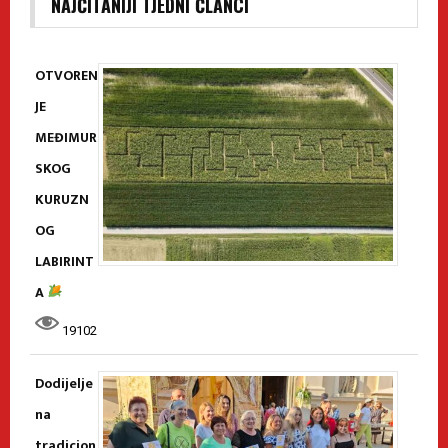
NAJČITANIJI TJEDNI ČLANCI
OTVOREN
JE
MEĐIMUR
SKOG
KURUZN
OG
LABIRINT
A
19102
Dodijelje
na
tradicion