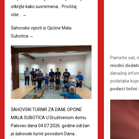
otkrijte kako suvremena…
Pročitaj
više…
→
Šahovske vijesti iz Općine Mala
Subotica
→
Pametni sat, 
modni dodata
današnji infor
podataka koje 
podaci točni 
ŠAHOVSKI TURNIR ZA DANE OPĆINE
MALA SUBOTICA U Društvenom domu
Palovec dana 04.07.2026. godine održan
je šahovski turnir povodom Dana…