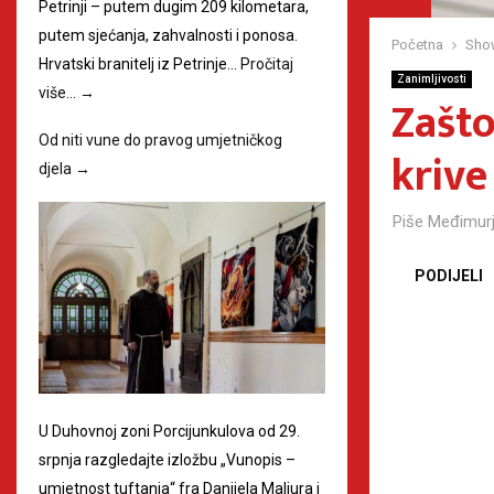
Petrinji – putem dugim 209 kilometara,
putem sjećanja, zahvalnosti i ponosa.
Početna
Sho
Hrvatski branitelj iz Petrinje…
Pročitaj
Zanimljivosti
više…
→
Zašto
Od niti vune do pravog umjetničkog
krive
djela
→
Piše
Međimurj
PODIJELI
U Duhovnoj zoni Porcijunkulova od 29.
srpnja razgledajte izložbu „Vunopis –
umjetnost tuftanja“ fra Danijela Maljura i