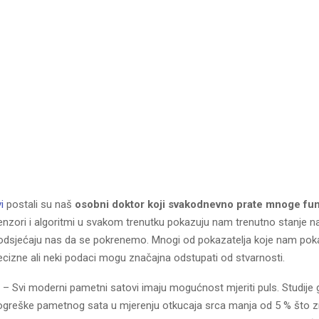
i
postali su naš
osobni doktor koji svakodnevno prate mnoge fu
senzori i algoritmi u svakom trenutku pokazuju nam trenutno stanje 
odsjećaju nas da se pokrenemo. Mnogi od pokazatelja koje nam pok
ecizne ali neki podaci mogu značajna odstupati od stvarnosti.
– Svi moderni pametni satovi imaju mogućnost mjeriti puls. Studije 
reške pametnog sata u mjerenju otkucaja srca manja od 5 % što z