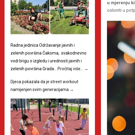
u mjerenju ki
osloniti u pot
Radna jedinica Održavanje javnih i
zelenih površina Čakoma, svakodnevno
vodi brigu o izgledu i urednosti javnih i
zelenih površina Grada…
Pročitaj više…
→
Djeca pokazala da je street workout
namijenjen svim generacijama
→