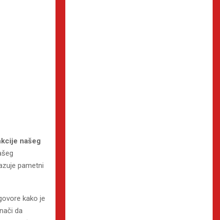
nkcije našeg
našeg
azuje pametni
govore kako je
nači da