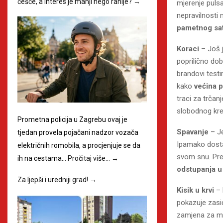
češće, a interes je manji nego ranije?
→
mjerenje puls
nepravilnosti 
pametnog sat
Koraci
– Još j
poprilično dob
brandovi testi
kako
većina 
traci za trčan
slobodnog kre
Prometna policija u Zagrebu ovaj je
Spavanje
– Je
tjedan provela pojačani nadzor vozača
Ipamako dosta 
električnih romobila, a procjenjuje se da
svom snu. Pre
ih na cestama…
Pročitaj više…
→
odstupanja u
Za ljepši i uredniji grad!
→
Kisik u krvi
– 
pokazuje zasić
zamjena za me