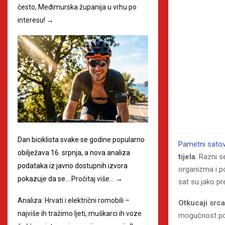
često, Međimurska županija u vrhu po
interesu!
→
Dan biciklista svake se godine popularno
Pametni satov
obilježava 16. srpnja, a nova analiza
tijela
. Razni 
podataka iz javno dostupnih izvora
organizma i p
pokazuje da se…
Pročitaj više…
→
sat su jako pr
Analiza: Hrvati i električni romobili –
Otkucaji srca
najviše ih tražimo ljeti, muškarci ih voze
mogućnost pog