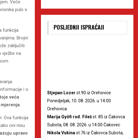
ajem. Veće
risnika puls s
POSLJEDNJI ISPRAĆAJI
a funkcija
vanjima. Brojni
že zaključiti
m vježbe na
likom
avanja.
informacije i o
Stjepan Lozer
st.90 iz Orehovice
toje veća
Ponedjeljak, 10. 08. 2026. u 14:00
 mjerenja
.
Orehovica
Marija Gyöfi rođ. Fileš
st. 85 iz Čakovca
. Ova funkcija
Subota, 08. 08. 2026. u 14:00 Čakovec
kako oni nisu
Nikola Vukina
st.76 iz Čakovca Subota,
kazuju upravo