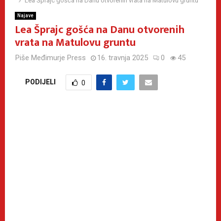
Lea Šprajc gošća na Danu otvorenih vrata na Matulovu gruntu
Najave
Lea Šprajc gošća na Danu otvorenih
vrata na Matulovu gruntu
Piše
Međimurje Press
16. travnja 2025
0
45
PODIJELI
0