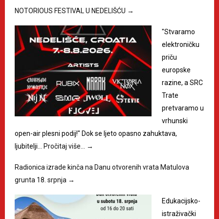
NOTORIOUS FESTIVAL U NEDELIŠĆU
→
"Stvaramo
elektroničku
priču
europske
razine, a SRC
Trate
pretvaramo u
vrhunski
open-air plesni podij!" Dok se ljeto opasno zahuktava,
ljubitelji…
Pročitaj više…
→
Radionica izrade kinča na Danu otvorenih vrata Matulova
grunta 18. srpnja
→
Edukacijsko-
istraživački