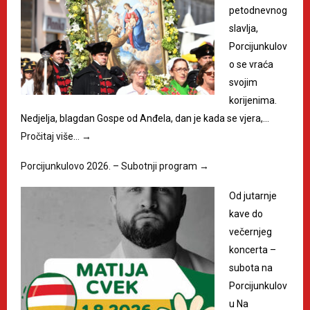
petodnevnog
slavlja,
Porcijunkulov
o se vraća
svojim
korijenima.
Nedjelja, blagdan Gospe od Anđela, dan je kada se vjera,…
Pročitaj više…
→
Porcijunkulovo 2026. – Subotnji program
→
Od jutarnje
kave do
večernjeg
koncerta –
subota na
Porcijunkulov
u Na