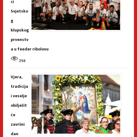
ci
Svjetsko
g
klupskog
prvenstv
a u feeder ribolovu
394
Vjera,
tradicija
i veselje
obilježit
će
završni
dan