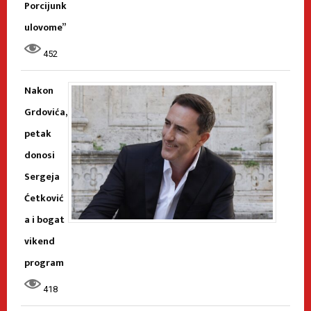
Porcijunk
ulovome”
452
Nakon
Grdovića,
petak
donosi
Sergeja
Ćetković
a i bogat
vikend
program
418