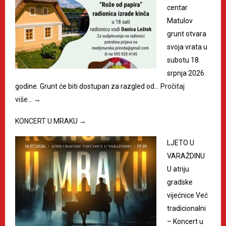
centar
Matulov
grunt otvara
svoja vrata u
subotu 18.
srpnja 2026.
godine. Grunt će biti dostupan za razgled od…
Pročitaj
više…
→
KONCERT U MRAKU
→
LJETO U
VARAŽDINU
U atriju
gradske
vijećnice Već
tradicionalni
– Koncert u