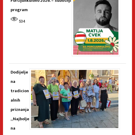
Porcijunkulovo 2026. – Subotnji
program
534
Dodijelje
na
tradicion
alnih
priznanja
„Najbolje
na