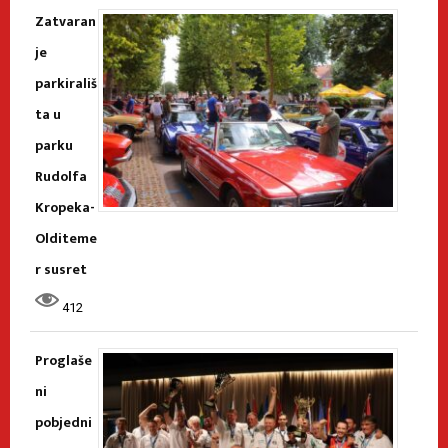
Zatvaran
je
parkirališ
ta u
parku
Rudolfa
Kropeka-
Olditeme
r susret
412
Proglaše
ni
pobjedni