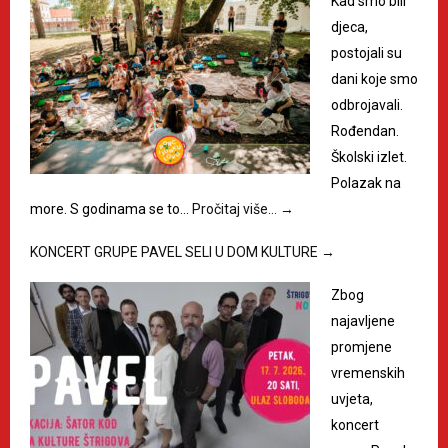
Kad smo bili
djeca,
postojali su
dani koje smo
odbrojavali.
Rođendan.
Školski izlet.
Polazak na
more. S godinama se to…
Pročitaj više…
→
KONCERT GRUPE PAVEL SELI U DOM KULTURE
→
Zbog
najavljene
promjene
vremenskih
uvjeta,
koncert