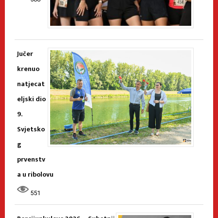
Jučer
krenuo
natjecat
eljski dio
9.
Svjetsko
g
prvenstv
a u ribolovu
551