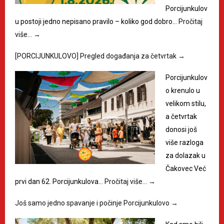
Porcijunkulov
u postoji jedno nepisano pravilo – koliko god dobro…
Pročitaj
više…
→
[PORCIJUNKULOVO] Pregled događanja za četvrtak
→
Porcijunkulov
o krenulo u
velikom stilu,
a četvrtak
donosi još
više razloga
za dolazak u
Čakovec Već
prvi dan 62. Porcijunkulova…
Pročitaj više…
→
Još samo jedno spavanje i počinje Porcijunkulovo
→