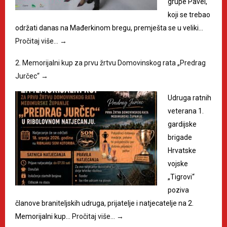
grupe Pavel,
koji se trebao
održati danas na Mađerkinom bregu, premješta se u veliki…
Pročitaj više…
→
2. Memorijalni kup za prvu žrtvu Domovinskog rata „Predrag
Jurčec“
→
Udruga ratnih
veterana 1.
gardijske
brigade
Hrvatske
vojske
„Tigrovi“
poziva
članove braniteljskih udruga, prijatelje i natjecatelje na 2.
Memorijalni kup…
Pročitaj više…
→