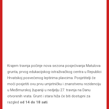
Krajem travnja počinje nova sezona posjećivanja Matulova
grunta, prvog edukacijskog-istraživačkog centra u Republici
Hrvatskoj posvećenog leptirima plavcima. Posjetitelji će
moći posjetiti ovu prvu umjetničku i znanstvenu rezidenciju
u Međimurskoj županiji u nedjelju 27. travnja na Danu
otvorenih vrata. Grunt i stara hiža će biti dostupni za
razgled
od 14 do 18 sati
.