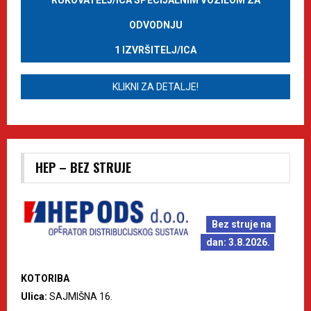
RUKOVATELJ/ICA SPECIJALNIM VOZILOM ZA
ODVODNJU
1 IZVRŠITELJ/ICA
KLIKNI ZA DETALJE!
HEP – BEZ STRUJE
Bez struje na
dan: 3.8.2026.
KOTORIBA
Ulica:
SAJMIŠNA 16.