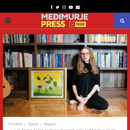
Facebook
Twitter
Instagram
Youtube
Email
PRIMARY
MENU
Početna
Vijesti
Najave