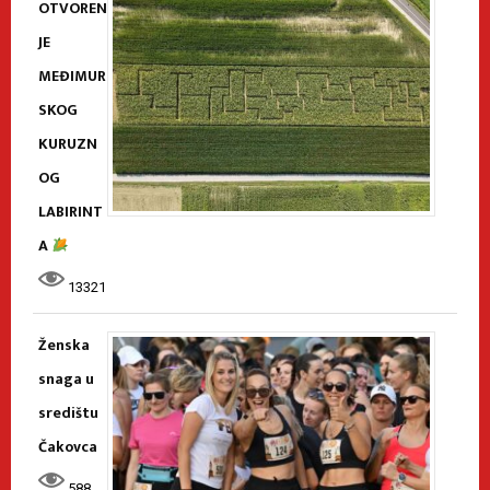
OTVOREN
JE
MEĐIMUR
SKOG
KURUZN
OG
LABIRINT
A
13321
Ženska
snaga u
središtu
Čakovca
588