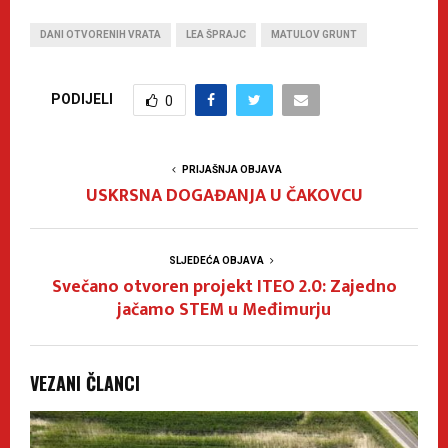
DANI OTVORENIH VRATA
LEA ŠPRAJC
MATULOV GRUNT
PODIJELI
0
PRIJAŠNJA OBJAVA
USKRSNA DOGAĐANJA U ČAKOVCU
SLJEDEĆA OBJAVA
Svečano otvoren projekt ITEO 2.0: Zajedno
jačamo STEM u Međimurju
VEZANI ČLANCI