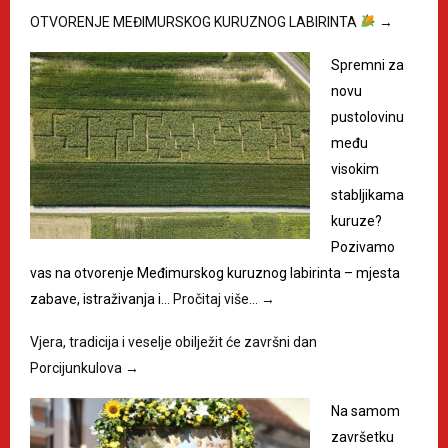
OTVORENJE MEĐIMURSKOG KURUZNOG LABIRINTA
→
Spremni za
novu
pustolovinu
među
visokim
stabljikama
kuruze?
Pozivamo
vas na otvorenje Međimurskog kuruznog labirinta – mjesta
zabave, istraživanja i…
Pročitaj više…
→
Vjera, tradicija i veselje obilježit će završni dan
Porcijunkulova
→
Na samom
završetku