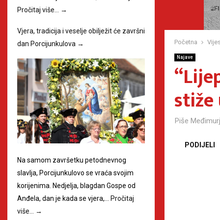
Pročitaj više…
→
Vjera, tradicija i veselje obilježit će završni
Početna
Vijes
dan Porcijunkulova
→
Najave
“Lije
stiže
Piše
Međimurj
PODIJELI
Na samom završetku petodnevnog
slavlja, Porcijunkulovo se vraća svojim
korijenima. Nedjelja, blagdan Gospe od
Anđela, dan je kada se vjera,…
Pročitaj
više…
→