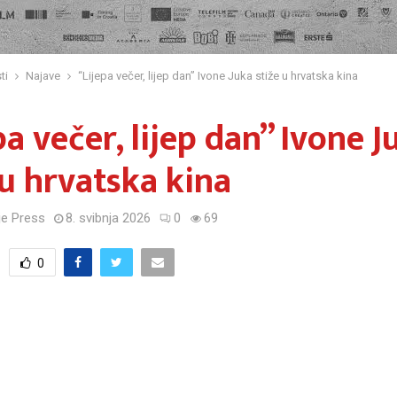
ti
Najave
“Lijepa večer, lijep dan” Ivone Juka stiže u hrvatska kina
pa večer, lijep dan” Ivone J
 u hrvatska kina
e Press
8. svibnja 2026
0
69
0