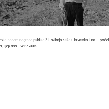
svojio sedam nagrada publike 21. svibnja stiže u hrvatska kina — poče
r, lijep dan”, Ivone Juka.