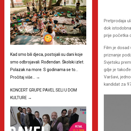
Pretprodaja ul
dok istodobna 
prije početka 
Film je dosad 
Kad smo bili djeca, postojali su dani koje
priznanje podi
Svjetsku prem
smo odbrojavali. Rođendan. Školski izlet.
gdje je takođ
Polazak na more. S godinama se to…
Varšavi, jednom
Pročitaj više…
→
kandidat za 9
KONCERT GRUPE PAVEL SELI U DOM
KULTURE
→