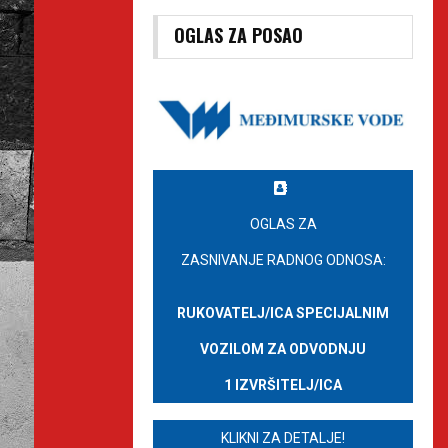
OGLAS ZA POSAO
OGLAS ZA
ZASNIVANJE RADNOG ODNOSA:
RUKOVATELJ/ICA SPECIJALNIM
VOZILOM ZA ODVODNJU
1 IZVRŠITELJ/ICA
KLIKNI ZA DETALJE!