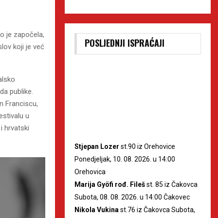
no je započela,
POSLJEDNJI ISPRAĆAJI
lov koji je već
alsko
da publike.
n Franciscu,
stivalu u
i hrvatski
Stjepan Lozer
st.90 iz Orehovice
Ponedjeljak, 10. 08. 2026. u 14:00
Orehovica
Marija Gyöfi rođ. Fileš
st. 85 iz Čakovca
Subota, 08. 08. 2026. u 14:00 Čakovec
Nikola Vukina
st.76 iz Čakovca Subota,