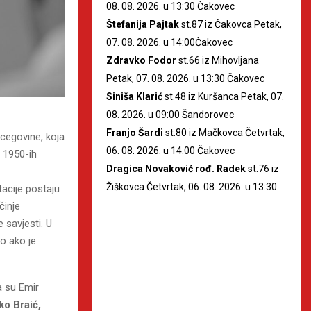
08. 08. 2026. u 13:30 Čakovec
Štefanija Pajtak
st.87 iz Čakovca Petak,
07. 08. 2026. u 14:00Čakovec
Zdravko Fodor
st.66 iz Mihovljana
Petak, 07. 08. 2026. u 13:30 Čakovec
Siniša Klarić
st.48 iz Kuršanca Petak, 07.
08. 2026. u 09:00 Šandorovec
Franjo Šardi
st.80 iz Mačkovca Četvrtak,
rcegovine, koja
06. 08. 2026. u 14:00 Čakovec
u 1950-ih
Dragica Novaković rođ. Radek
st.76 iz
Žiškovca Četvrtak, 06. 08. 2026. u 13:30
tacije postaju
činje
 savjesti. U
to ako je
a su Emir
ko Braić,