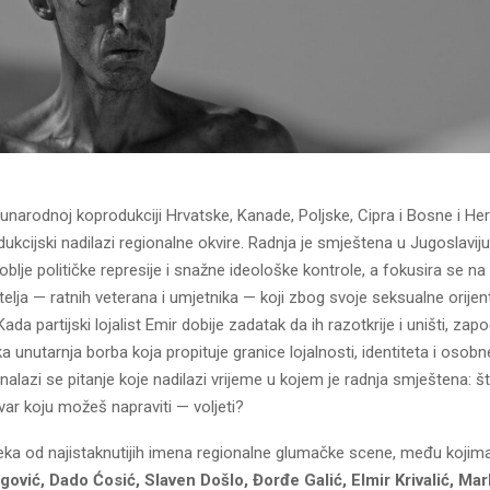
unarodnoj koprodukciji Hrvatske, Kanade, Poljske, Cipra i Bosne i He
dukcijski nadilazi regionalne okvire. Radnja je smještena u Jugoslavij
oblje političke represije i snažne ideološke kontrole, a fokusira se na
atelja — ratnih veterana i umjetnika — koji zbog svoje seksualne orijen
da partijski lojalist Emir dobije zadatak da ih razotkrije i uništi, zapo
 unutarnja borba koja propituje granice lojalnosti, identiteta i osobne
 nalazi se pitanje koje nadilazi vrijeme u kojem je radnja smještena: š
var koju možeš napraviti — voljeti?
neka od najistaknutijih imena regionalne glumačke scene, među kojim
ović, Dado Ćosić, Slaven Došlo, Đorđe Galić, Elmir Krivalić, Mar