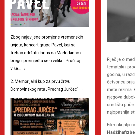
Zbog najavljene promjene vremenskih
uvjeta, koncert grupe Pavel, koji se
trebao održati danas na Mađerkinom
Riječ je o međ
bregu, premješta se u veliki…
Pročitaj
tematski i pro
više…
→
godina, u razd
2. Memorijalni kup za prvu žrtvu
četvoricu prij
Domovinskog rata „Predrag Jurčec“
→
mete režima. Ka
njegova duboka
središtu priče
najopasnija st
Film okuplja 
Hadžihafizbeg