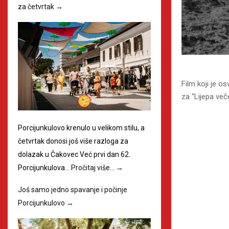
za četvrtak
→
Film koji je o
za “Lijepa veče
Porcijunkulovo krenulo u velikom stilu, a
četvrtak donosi još više razloga za
dolazak u Čakovec Već prvi dan 62.
Porcijunkulova…
Pročitaj više…
→
Još samo jedno spavanje i počinje
Porcijunkulovo
→