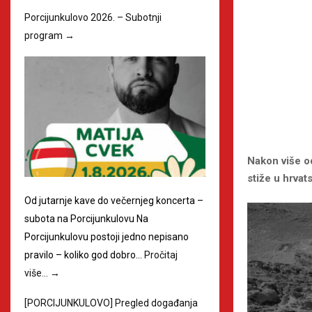
Porcijunkulovo 2026. – Subotnji
program
→
Nakon više od
stiže u hrvat
Od jutarnje kave do večernjeg koncerta –
subota na Porcijunkulovu Na
Porcijunkulovu postoji jedno nepisano
pravilo – koliko god dobro…
Pročitaj
više…
→
[PORCIJUNKULOVO] Pregled događanja