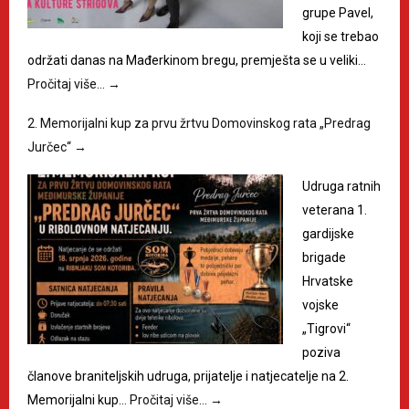
grupe Pavel,
koji se trebao
održati danas na Mađerkinom bregu, premješta se u veliki…
Pročitaj više…
→
2. Memorijalni kup za prvu žrtvu Domovinskog rata „Predrag
Jurčec“
→
Udruga ratnih
veterana 1.
gardijske
brigade
Hrvatske
vojske
„Tigrovi“
poziva
članove braniteljskih udruga, prijatelje i natjecatelje na 2.
Memorijalni kup…
Pročitaj više…
→