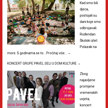
Kad smo bili
djeca,
postojali su
dani koje smo
odbrojavali.
Rođendan.
Školski izlet.
Polazak na
more. S godinama se to…
Pročitaj više…
→
KONCERT GRUPE PAVEL SELI U DOM KULTURE
→
Zbog
najavljene
promjene
vremenskih
uvjeta,
koncert