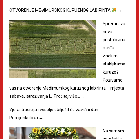
OTVORENJE MEĐIMURSKOG KURUZNOG LABIRINTA
→
Spremni za
novu
pustolovinu
među
visokim
stabljikama
kuruze?
Pozivamo
vas na otvorenje Međimurskog kuruznog labirinta – mjesta
zabave, istraživanja i…
Pročitaj više…
→
Vjera, tradicija i veselje obilježit će završni dan
Porcijunkulova
→
Na samom
završetku