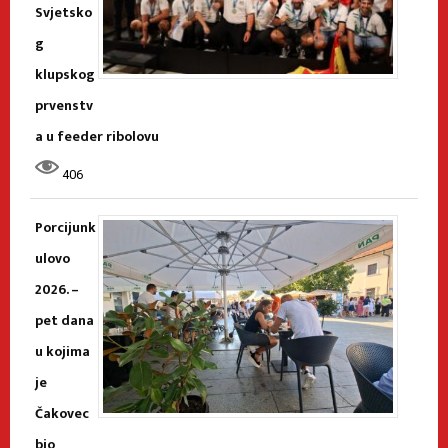
Svjetsko
g
klupskog
prvenstv
a u feeder ribolovu
406
Porcijunk
ulovo
2026. –
pet dana
u kojima
je
Čakovec
bio