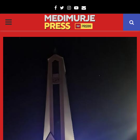
Facebook
Twitter
Instagram
Youtube
Email
PRIMARY
MENU