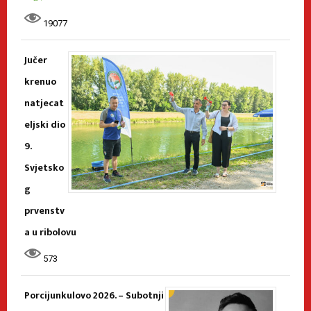
19077
Jučer
krenuo
natjecat
eljski dio
9.
Svjetsko
g
prvenstv
a u ribolovu
573
Porcijunkulovo 2026. – Subotnji