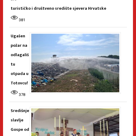
turističko i društveno središte sjevera Hrvatske
381
Ugašen
požar na
odlagališ
tu
otpada u
Totovcu!
378
Središnje
slavlje
Gospe od