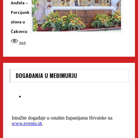
Anđela –
Porcijunk
ulova u
Čakovcu
365
DOGAĐANJA U MEĐIMURJU