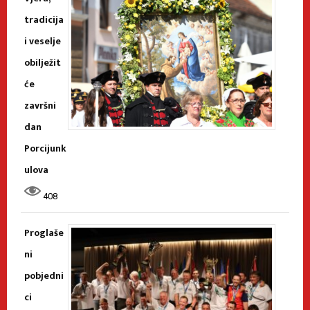
tradicija
i veselje
obilježit
će
završni
dan
Porcijunk
ulova
408
Proglaše
ni
pobjedni
ci