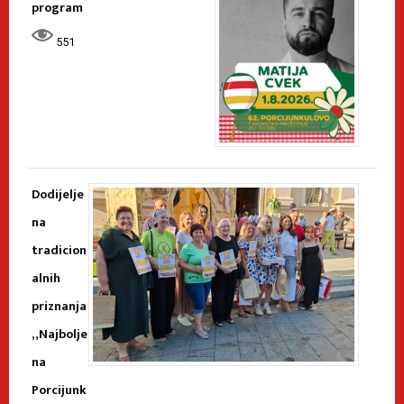
program
551
Dodijelje
na
tradicion
alnih
priznanja
„Najbolje
na
Porcijunk