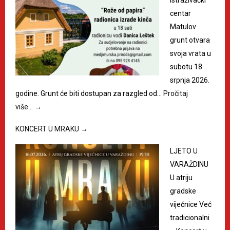
centar
Matulov
grunt otvara
svoja vrata u
subotu 18.
srpnja 2026.
godine. Grunt će biti dostupan za razgled od…
Pročitaj
više…
→
KONCERT U MRAKU
→
LJETO U
VARAŽDINU
U atriju
gradske
vijećnice Već
tradicionalni