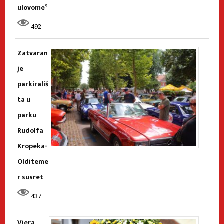
ulovome”
492
Zatvaran
je
parkirališ
ta u
parku
Rudolfa
Kropeka-
Olditeme
r susret
437
Vjera,