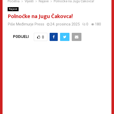
Početna
Vijesti
Najave
Polnoćke na Jugu Čakovca!
Najave
Polnoćke na Jugu Čakovca!
Piše
Međimurje Press
24. prosinca 2025
0
180
PODIJELI
0