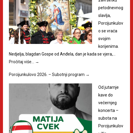
petodnevnog
slavlja,
Porcijunkulov
o se vraća
svojim
korijenima.
Nedjelja, blagdan Gospe od Anđela, dan je kada se vjera,…
Pročitaj više…
→
Porcijunkulovo 2026. – Subotnji program
→
Od jutarnje
kave do
večernjeg
koncerta –
subota na
Porcijunkulov