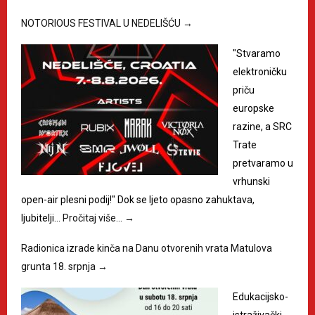
NOTORIOUS FESTIVAL U NEDELIŠĆU
→
"Stvaramo
elektroničku
priču
europske
razine, a SRC
Trate
pretvaramo u
vrhunski
open-air plesni podij!" Dok se ljeto opasno zahuktava,
ljubitelji…
Pročitaj više…
→
Radionica izrade kinča na Danu otvorenih vrata Matulova
grunta 18. srpnja
→
Edukacijsko-
istraživački