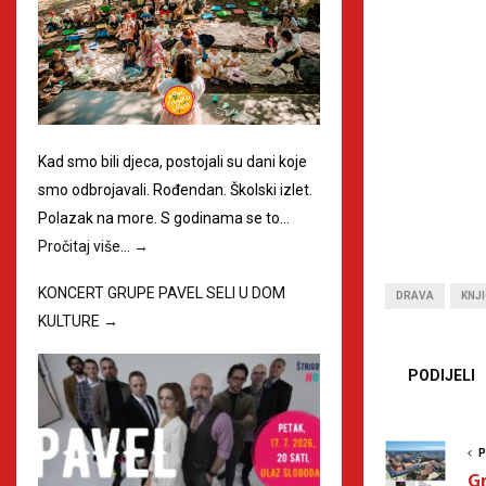
Kad smo bili djeca, postojali su dani koje
smo odbrojavali. Rođendan. Školski izlet.
Polazak na more. S godinama se to…
Pročitaj više…
→
KONCERT GRUPE PAVEL SELI U DOM
DRAVA
KNJ
KULTURE
→
PODIJELI
P
Gr