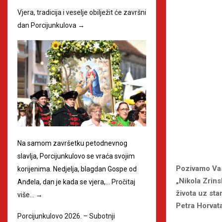
Vjera, tradicija i veselje obilježit će završni
dan Porcijunkulova
→
Na samom završetku petodnevnog
slavlja, Porcijunkulovo se vraća svojim
Pozivamo Vas 
korijenima. Nedjelja, blagdan Gospe od
„Nikola Zrins
Anđela, dan je kada se vjera,…
Pročitaj
života uz sta
više…
→
Petra Horvata
Porcijunkulovo 2026. – Subotnji