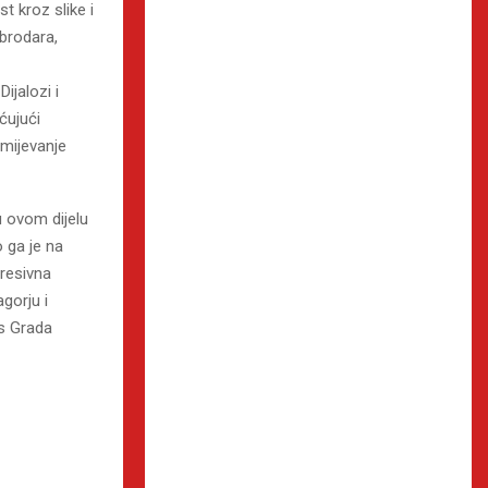
t kroz slike i
 brodara,
ijalozi i
ćujući
mijevanje
u ovom dijelu
 ga je na
presivna
agorju i
us Grada