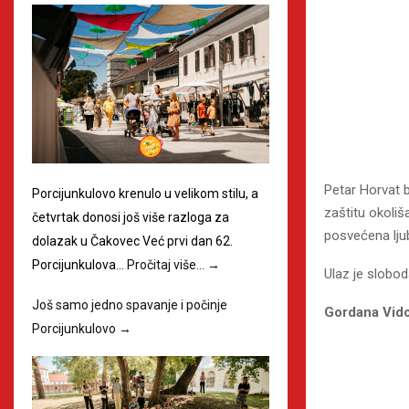
Petar Horvat b
Porcijunkulovo krenulo u velikom stilu, a
zaštitu okoliša
četvrtak donosi još više razloga za
posvećena ljub
dolazak u Čakovec Već prvi dan 62.
Porcijunkulova…
Pročitaj više…
→
Ulaz je slobod
Još samo jedno spavanje i počinje
Gordana Vido
Porcijunkulovo
→