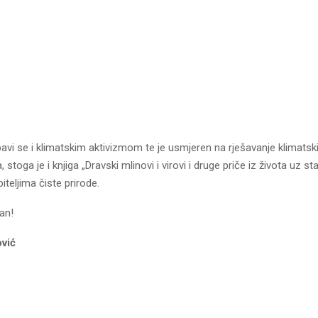
avi se i klimatskim aktivizmom te je usmjeren na rješavanje klimatsk
, stoga je i knjiga „Dravski mlinovi i virovi i druge priče iz života uz st
iteljima čiste prirode.
an!
vić