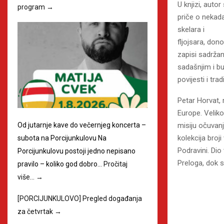
U knjizi, auto
program
→
priče o nekada
skelara i
fljojsara, dono
zapisi sadrža
sadašnjim i b
povijesti i trad
Petar Horvat, 
Europe. Veliko
misiju očuvanj
Od jutarnje kave do večernjeg koncerta –
kolekcija broj
subota na Porcijunkulovu Na
Podravini. Di
Porcijunkulovu postoji jedno nepisano
Preloga, dok s
pravilo – koliko god dobro…
Pročitaj
više…
→
[PORCIJUNKULOVO] Pregled događanja
za četvrtak
→