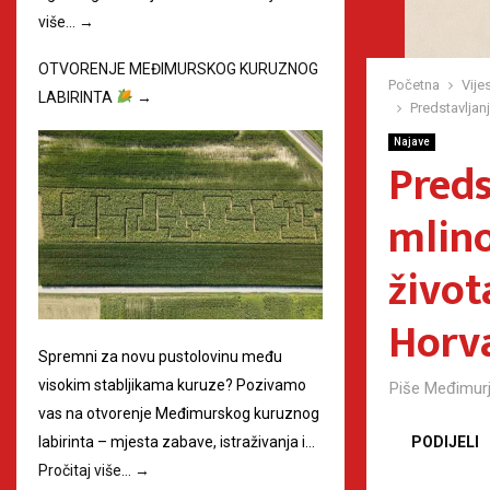
više…
→
OTVORENJE MEĐIMURSKOG KURUZNOG
Početna
Vijes
LABIRINTA
→
Predstavljanj
Najave
Preds
mlino
život
Horv
Spremni za novu pustolovinu među
visokim stabljikama kuruze? Pozivamo
Piše
Međimurj
vas na otvorenje Međimurskog kuruznog
PODIJELI
labirinta – mjesta zabave, istraživanja i…
Pročitaj više…
→