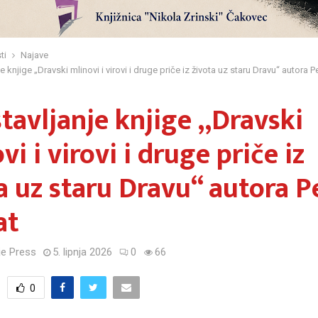
ti
Najave
e knjige „Dravski mlinovi i virovi i druge priče iz života uz staru Dravu“ autora P
tavljanje knjige „Dravski
vi i virovi i druge priče iz
a uz staru Dravu“ autora P
at
e Press
5. lipnja 2026
0
66
0