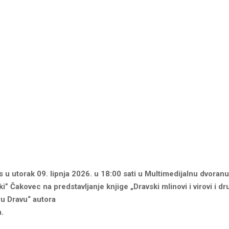
u utorak 09. lipnja 2026. u 18:00 sati u Multimedijalnu dvoran
ki” Čakovec na predstavljanje knjige „Dravski mlinovi i virovi i dr
ru Dravu“ autora
.