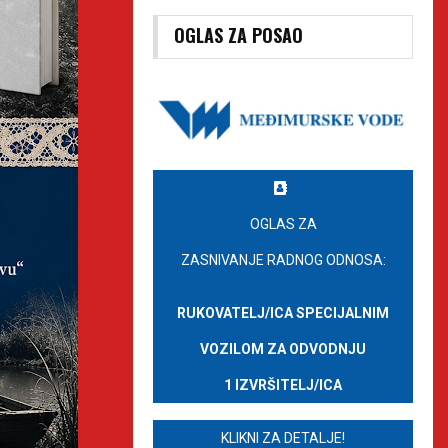
OGLAS ZA POSAO
OGLAS ZA
ZASNIVANJE RADNOG ODNOSA:
RUKOVATELJ/ICA SPECIJALNIM
VOZILOM ZA ODVODNJU
1 IZVRŠITELJ/ICA
KLIKNI ZA DETALJE!