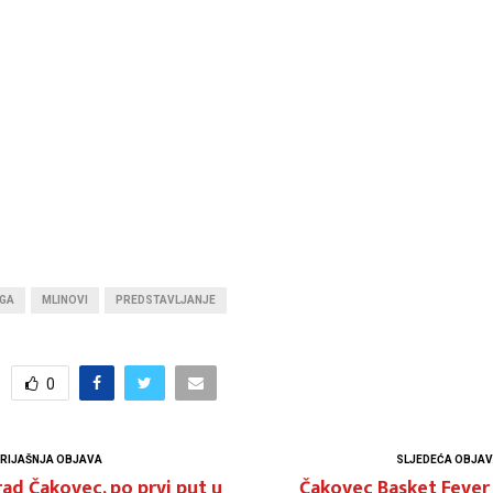
IGA
MLINOVI
PREDSTAVLJANJE
0
RIJAŠNJA OBJAVA
SLJEDEĆA OBJA
ad Čakovec, po prvi put u
Čakovec Basket Fever