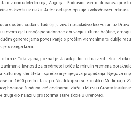
r stanovnicima Međimurja, Zagorja i Podravine vjerno dočarava prošlos
šnjem životu uz rijeku. Autor detaljno opisuje svakodnevicu mlinara,
seći osobne sudbine ljudi čiji je život neraskidivo bio vezan uz Dravu. D
ni u ovom djelu značajnopridonose očuvanju kulturne baštine, omogu
udućim generacijama povezivanje s prošlim vremenima te dublje razu
icije svojega kraja.
rodom iz Cirkovljana, poznat je vlasnik jedne od najvećih etno-zbirki 
 zanimanje javnosti za predmete i priče iz minulih vremena potaknulo
a kulturnog identiteta i sprečavanje njegova propadanja. Njegova im
i više od 1600 predmeta iz prošlosti koji su se koristili u Međimurju, Z
o tog bogatog fundusa već godinama izlaže u Muzeju Croata insulan
e drugi dio nalazi u prostorima stare škole u Orehovici.