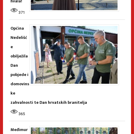
hvala!
371
Općina
Nedelišć
e
obilježila
Dan
pobjede i
domovins
ke
zahvalnosti te Dan hrvatskih branitelja
365
Međimur