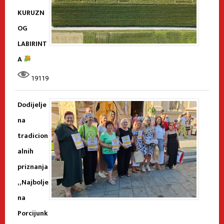
KURUZN
OG
LABIRINT
A
19119
Dodijelje
na
tradicion
alnih
priznanja
„Najbolje
na
Porcijunk