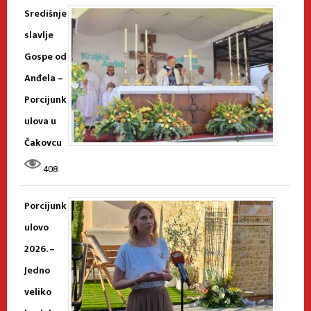
Središnje
slavlje
Gospe od
Anđela –
Porcijunk
ulova u
Čakovcu
408
Porcijunk
ulovo
2026. –
Jedno
veliko