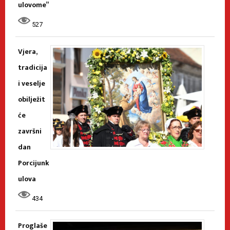
ulovome”
527
Vjera,
tradicija
i veselje
obilježit
će
završni
dan
Porcijunk
ulova
434
Proglaše