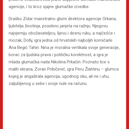
agencije, i to kroz sjajne glumačke izvedbe.
Draško Zidar maestralno glumi direktora agencije Orkana,
ljubitelja životinja, posebno janjeta na ražnju. Njegovu
najvjerniju obožavateljicu, lijevu i desnu ruku, a najčešće i
mozak, Dolly, igra jedna od hrvatskih najboljih komičarki
Ana Begić Tahiri. Nina je moralna vertikala svoje generacije,
borac za ljudska prava i političku korektnost, a igra je
mlada glumačka nada Nikolina Prkačin. Poznato lice s
malih ekrana, Zoran Pribičević, igra Peru Žlahtinu – glumca
kojeg je angažirala agencija, ugodnog oku, ali ne i uhu,
zaljubljenog u sebe i svoje nule na računu.