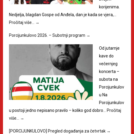
korijenima.
Nedjelja, blagdan Gospe od Anđela, dan je kada se vjera,…
Pročitaj više…
→
Porcijunkulovo 2026. – Subotnji program
→
Od jutarnje
kave do
večernjeg
koncerta –
subota na
Porcijunkulov
u Na
Porcijunkulov
u postoji jedno nepisano pravilo – koliko god dobro…
Pročitaj
više…
→
[PORCIJUNKULOVO] Pregled događanja za četvrtak
→