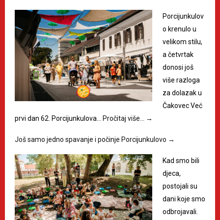
Porcijunkulov
o krenulo u
velikom stilu,
a četvrtak
donosi još
više razloga
za dolazak u
Čakovec Već
prvi dan 62. Porcijunkulova…
Pročitaj više…
→
Još samo jedno spavanje i počinje Porcijunkulovo
→
Kad smo bili
djeca,
postojali su
dani koje smo
odbrojavali.