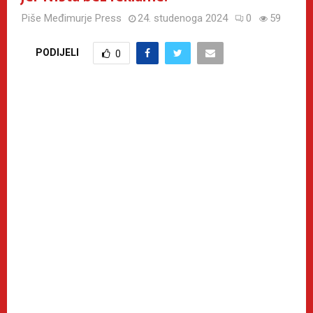
Piše
Međimurje Press
24. studenoga 2024
0
59
PODIJELI
0