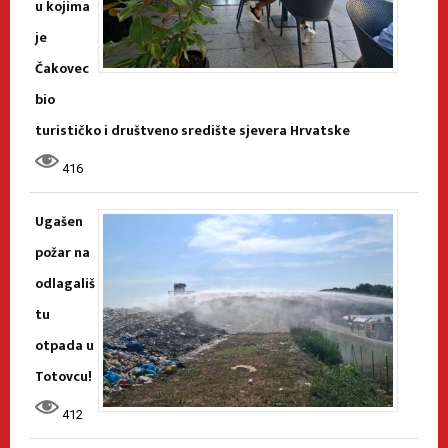
u kojima
je
Čakovec
bio
turističko i društveno središte sjevera Hrvatske
416
Ugašen
požar na
odlagališ
tu
otpada u
Totovcu!
412