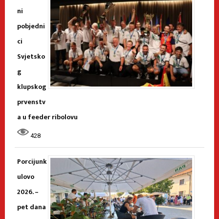
ni
pobjedni
ci
Svjetsko
g
klupskog
prvenstv
a u feeder ribolovu
428
Porcijunk
ulovo
2026. –
pet dana