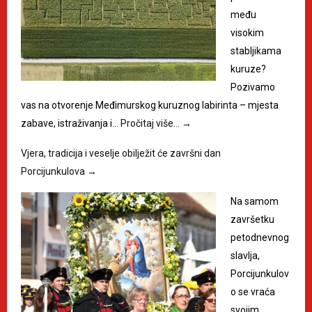
među
visokim
stabljikama
kuruze?
Pozivamo
vas na otvorenje Međimurskog kuruznog labirinta – mjesta
zabave, istraživanja i…
Pročitaj više…
→
Vjera, tradicija i veselje obilježit će završni dan
Porcijunkulova
→
Na samom
završetku
petodnevnog
slavlja,
Porcijunkulov
o se vraća
svojim