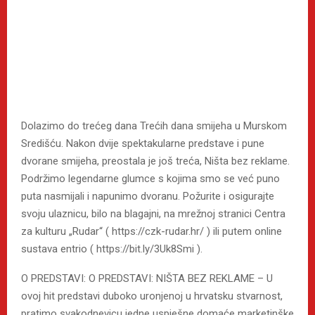
Dolazimo do trećeg dana Trećih dana smijeha u Murskom
Središću. Nakon dvije spektakularne predstave i pune
dvorane smijeha, preostala je još treća, Ništa bez reklame.
Podržimo legendarne glumce s kojima smo se već puno
puta nasmijali i napunimo dvoranu. Požurite i osigurajte
svoju ulaznicu, bilo na blagajni, na mrežnoj stranici Centra
za kulturu „Rudar“ ( https://czk-rudar.hr/ ) ili putem online
sustava entrio ( https://bit.ly/3Uk8Smi ).
O PREDSTAVI: O PREDSTAVI: NIŠTA BEZ REKLAME – U
ovoj hit predstavi duboko uronjenoj u hrvatsku stvarnost,
pratimo svakodnevicu jedne uspješne domaće marketinške