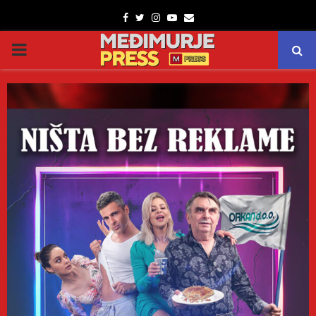
Facebook
Twitter
Instagram
Youtube
Email
PRIMARY
MENU