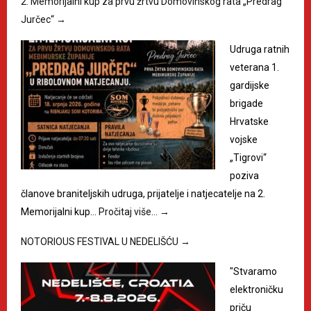
2. Memorijalni kup za prvu žrtvu Domovinskog rata „Predrag
Jurčec“
→
Udruga ratnih
veterana 1.
gardijske
brigade
Hrvatske
vojske
„Tigrovi“
poziva
članove braniteljskih udruga, prijatelje i natjecatelje na 2.
Memorijalni kup…
Pročitaj više…
→
NOTORIOUS FESTIVAL U NEDELIŠĆU
→
"Stvaramo
elektroničku
priču