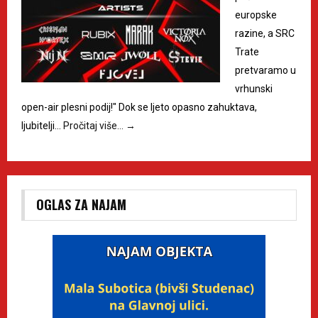
europske
razine, a SRC
Trate
pretvaramo u
vrhunski
open-air plesni podij!" Dok se ljeto opasno zahuktava,
ljubitelji…
Pročitaj više…
→
OGLAS ZA NAJAM