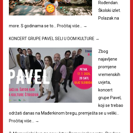
Rođendan.
Školski izlet.
Polazak na
more. S godinama se to…
Pročitaj više…
→
KONCERT GRUPE PAVEL SELI U DOM KULTURE
→
Zbog
najavljene
promjene
vremenskih
uvjeta,
koncert
grupe Pavel,
koji se trebao
održati danas na Mađerkinom bregu, premješta se u veliki…
Pročitaj više…
→