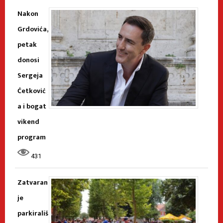
Nakon
Grdovića,
petak
donosi
Sergeja
Ćetković
a i bogat
vikend
program
431
Zatvaran
je
parkirališ