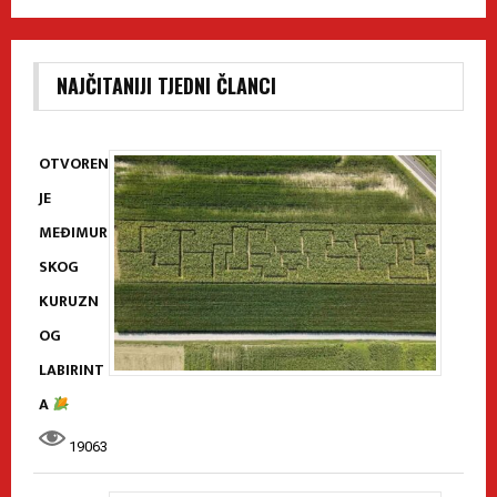
NAJČITANIJI TJEDNI ČLANCI
OTVOREN
JE
MEĐIMUR
SKOG
KURUZN
OG
LABIRINT
A
19063