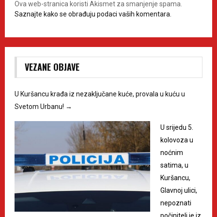
Ova web-stranica koristi Akismet za smanjenje spama.
Saznajte kako se obrađuju podaci vaših komentara.
VEZANE OBJAVE
U Kuršancu krađa iz nezaključane kuće, provala u kuću u
Svetom Urbanu!
→
U srijedu 5.
kolovoza u
noćnim
satima, u
Kuršancu,
Glavnoj ulici,
nepoznati
počinitelj je iz