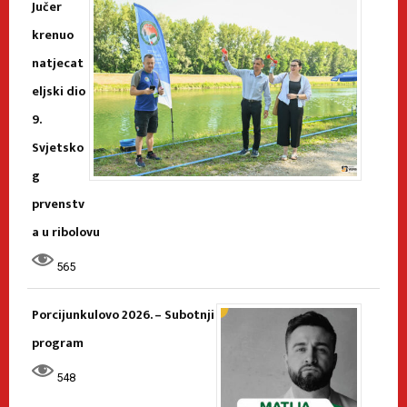
Jučer
krenuo
natjecat
eljski dio
9.
Svjetsko
g
prvenstv
a u ribolovu
565
Porcijunkulovo 2026. – Subotnji
program
548