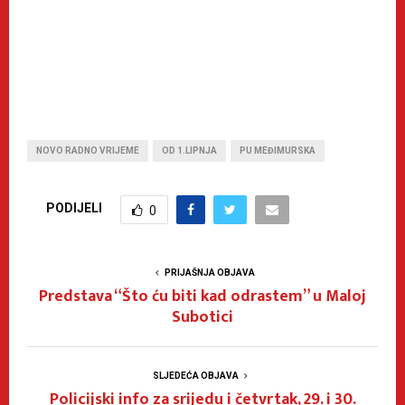
NOVO RADNO VRIJEME
OD 1.LIPNJA
PU MEĐIMURSKA
PODIJELI
0
PRIJAŠNJA OBJAVA
Predstava “Što ću biti kad odrastem” u Maloj
Subotici
SLJEDEĆA OBJAVA
Policijski info za srijedu i četvrtak, 29. i 30.