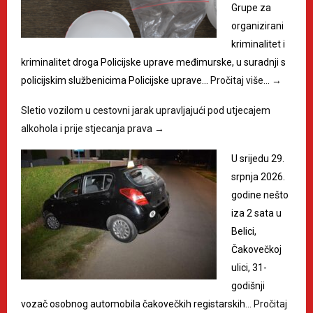
Grupe za
organizirani
kriminalitet i
kriminalitet droga Policijske uprave međimurske, u suradnji s
policijskim službenicima Policijske uprave…
Pročitaj više…
→
Sletio vozilom u cestovni jarak upravljajući pod utjecajem
alkohola i prije stjecanja prava
→
U srijedu 29.
srpnja 2026.
godine nešto
iza 2 sata u
Belici,
Čakovečkoj
ulici, 31-
godišnji
vozač osobnog automobila čakovečkih registarskih…
Pročitaj