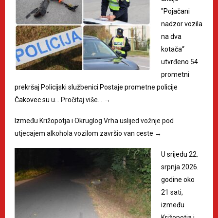
"Pojačani
nadzor vozila
na dva
kotača“
utvrđeno 54
prometni
prekršaj Policijski službenici Postaje prometne policije
Čakovec su u…
Pročitaj više…
→
Između Križopotja i Okruglog Vrha uslijed vožnje pod
utjecajem alkohola vozilom završio van ceste
→
U srijedu 22.
srpnja 2026.
godine oko
21 sati,
između
Križopotja i