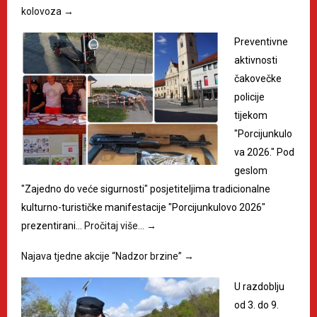
kolovoza
→
Preventivne
aktivnosti
čakovečke
policije
tijekom
"Porcijunkulo
va 2026." Pod
geslom
"Zajedno do veće sigurnosti" posjetiteljima tradicionalne
kulturno-turističke manifestacije "Porcijunkulovo 2026"
prezentirani…
Pročitaj više…
→
Najava tjedne akcije “Nadzor brzine”
→
U razdoblju
od 3. do 9.