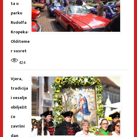
ta u
parku
Rudolfa
Kropeka-
Olditeme
r susret
424
Vjera,
tradicija
i veselje
obilježit
će
završni
dan