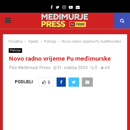
Facebook
Twitter
Instagram
Youtube
Email
PRIMARY
MENU
Početna
Vijesti
Policija
Novo radno vrijeme Pu međimurske
Policija
Novo radno vrijeme Pu međimurske
Piše
Međimurje Press
31. svibnja 2024
0
64
PODIJELI
0