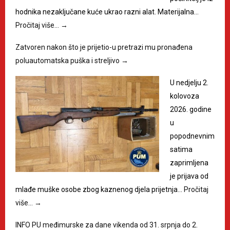
hodnika nezaključane kuće ukrao razni alat. Materijalna…
Pročitaj više…
→
Zatvoren nakon što je prijetio-u pretrazi mu pronađena
poluautomatska puška i streljivo
→
U nedjelju 2.
kolovoza
2026. godine
u
popodnevnim
satima
zaprimljena
je prijava od
mlađe muške osobe zbog kaznenog djela prijetnja…
Pročitaj
više…
→
INFO PU međimurske za dane vikenda od 31. srpnja do 2.