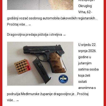
Okruglog
Vrha, 62-
godišnji vozač osobnog automobila čakovečkih registarskih…
Pročitaj više…
→
Dragovoljna predaja pištolja i streljiva
→
U srijedu 22.
srpnja 2026.
godine u
jutarnjim
satima osoba
koja želi
ostati
anonimna s
područja Međimurske županije dragovoljno je…
Pročitaj
više…
→