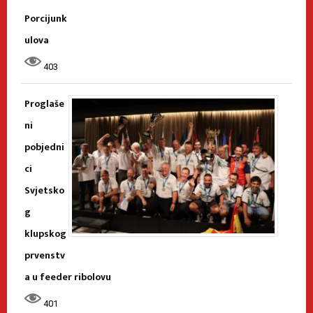
Porcijunk
ulova
403
Proglaše
ni
pobjedni
ci
Svjetsko
g
klupskog
prvenstv
a u feeder ribolovu
401