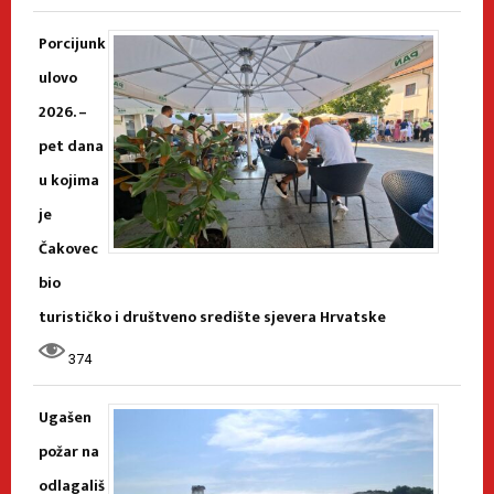
Porcijunk
ulovo
2026. –
pet dana
u kojima
je
Čakovec
bio
turističko i društveno središte sjevera Hrvatske
374
Ugašen
požar na
odlagališ