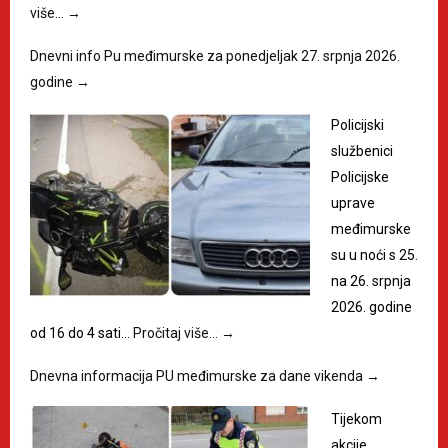
više…
→
Dnevni info Pu međimurske za ponedjeljak 27. srpnja 2026.
godine
→
Policijski
službenici
Policijske
uprave
međimurske
su u noći s 25.
na 26. srpnja
2026. godine
od 16 do 4 sati…
Pročitaj više…
→
Dnevna informacija PU međimurske za dane vikenda
→
Tijekom
akcije