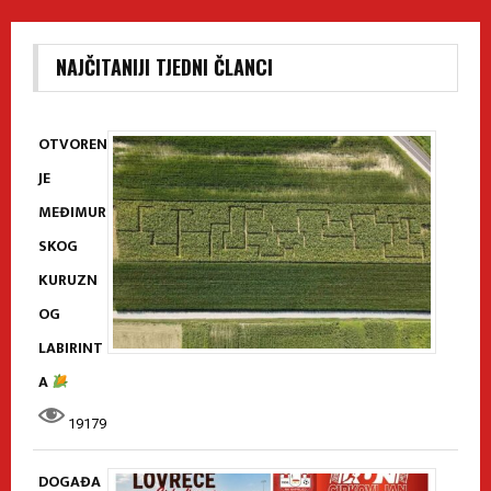
NAJČITANIJI TJEDNI ČLANCI
OTVOREN
JE
MEĐIMUR
SKOG
KURUZN
OG
LABIRINT
A
19179
DOGAĐA