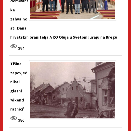
domovins
ke
zahvalno
sti, Dana
hrvatskih branitelja, VRO Oluja u Svetom Juraju na Bregu
394
Tišina
zapovjed
nika i
glasni
‘vikend
ratnici’
386