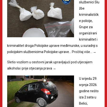
službenici Slu
žbe
kriminalističk
e policije,
Grupe za
organizirani
kriminalitet i
kriminalitet droga Policijske uprave međimurske, u suradnji s
policijskim službenicima Policijske uprave…
Pročitaj više…
→
Sletio vozilom u cestovni jarak upravljajući pod utjecajem
alkohola i prije stjecanja prava
→
U srijedu 29.
srpnja 2026.
godine nešto
iza 2 sata u
Belici,