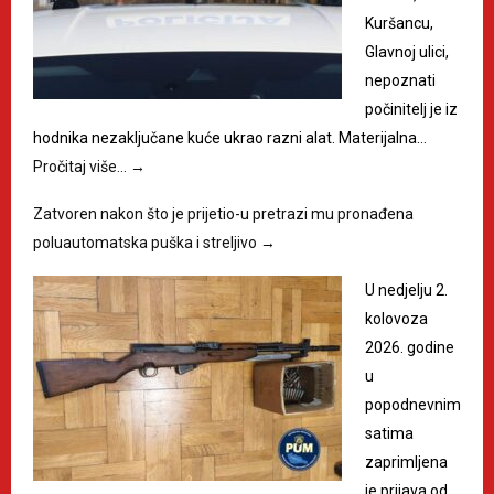
Kuršancu,
Glavnoj ulici,
nepoznati
počinitelj je iz
hodnika nezaključane kuće ukrao razni alat. Materijalna…
Pročitaj više…
→
Zatvoren nakon što je prijetio-u pretrazi mu pronađena
poluautomatska puška i streljivo
→
U nedjelju 2.
kolovoza
2026. godine
u
popodnevnim
satima
zaprimljena
je prijava od