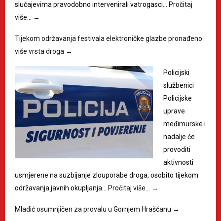
slučajevima pravodobno intervenirali vatrogasci…
Pročitaj
više…
→
Tijekom održavanja festivala elektroničke glazbe pronađeno
više vrsta droga
→
Policijski
službenici
Policijske
uprave
međimurske i
nadalje će
provoditi
aktivnosti
usmjerene na suzbijanje zlouporabe droga, osobito tijekom
održavanja javnih okupljanja…
Pročitaj više…
→
Mladić osumnjičen za provalu u Gornjem Hrašćanu
→