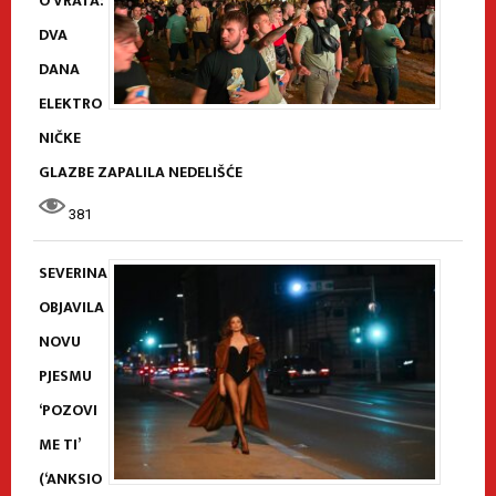
O VRATA:
DVA
DANA
ELEKTRO
NIČKE
GLAZBE ZAPALILA NEDELIŠĆE
381
SEVERINA
OBJAVILA
NOVU
PJESMU
‘POZOVI
ME TI’
(‘ANKSIO