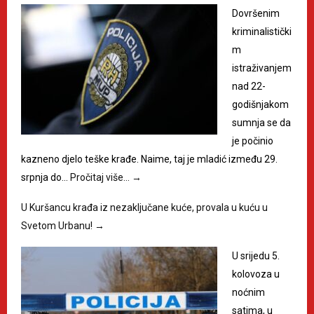
Dovršenim
kriminalistički
m
istraživanjem
nad 22-
godišnjakom
sumnja se da
je počinio
kazneno djelo teške krađe. Naime, taj je mladić između 29.
srpnja do…
Pročitaj više…
→
U Kuršancu krađa iz nezaključane kuće, provala u kuću u
Svetom Urbanu!
→
U srijedu 5.
kolovoza u
noćnim
satima, u