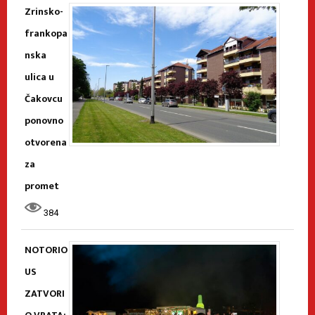
Zrinsko-
frankopa
nska
ulica u
Čakovcu
ponovno
otvorena
za
promet
384
NOTORIO
US
ZATVORI