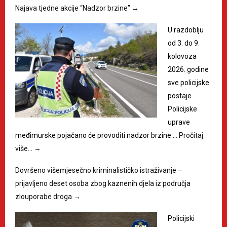
Najava tjedne akcije “Nadzor brzine”
→
U razdoblju
od 3. do 9.
kolovoza
2026. godine
sve policijske
postaje
Policijske
uprave
međimurske pojačano će provoditi nadzor brzine.…
Pročitaj
više…
→
Dovršeno višemjesečno kriminalističko istraživanje –
prijavljeno deset osoba zbog kaznenih djela iz područja
zlouporabe droga
→
Policijski