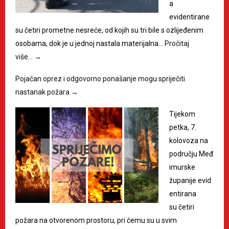
a
evidentirane
su četiri prometne nesreće, od kojih su tri bile s ozlijeđenim
osobama, dok je u jednoj nastala materijalna…
Pročitaj
više…
→
Pojačan oprez i odgovorno ponašanje mogu spriječiti
nastanak požara
→
Tijekom
petka, 7.
kolovoza na
području Međ
imurske
županije evid
entirana
su četiri
požara na otvorenom prostoru, pri čemu su u svim