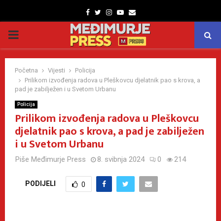
Facebook
Twitter
Instagram
Youtube
Email
PRIMARY
MENU
Početna
Vijesti
Policija
Prilikom izvođenja radova u Pleškovcu djelatnik pao s krova, a
pad je zabilježen i u Svetom Urbanu
Policija
Prilikom izvođenja radova u Pleškovcu
djelatnik pao s krova, a pad je zabilježen
i u Svetom Urbanu
Piše
Međimurje Press
8. svibnja 2024
0
214
PODIJELI
0