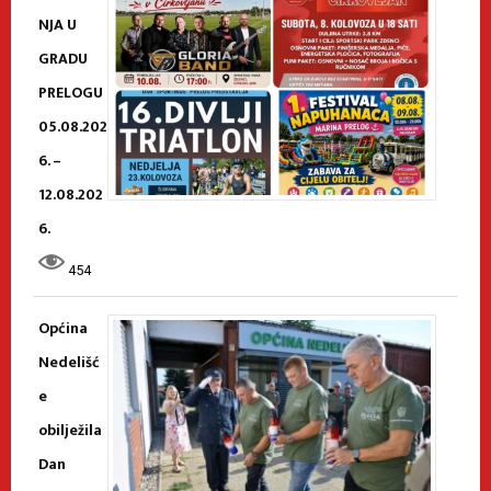
NJA U
GRADU
PRELOGU
05.08.202
6. –
12.08.202
6.
454
Općina
Nedelišć
e
obilježila
Dan