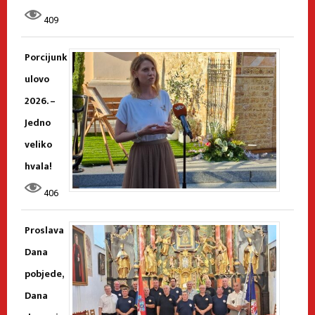
409
Porcijunk
ulovo
2026. –
Jedno
veliko
hvala!
406
Proslava
Dana
pobjede,
Dana