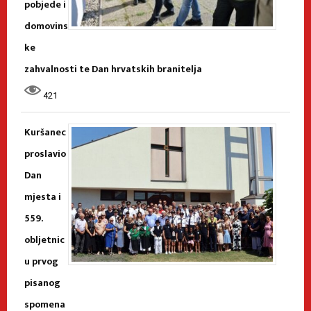
pobjede i
domovins
ke
zahvalnosti te Dan hrvatskih branitelja
421
Kuršanec
proslavio
Dan
mjesta i
559.
obljetnic
u prvog
pisanog
spomena