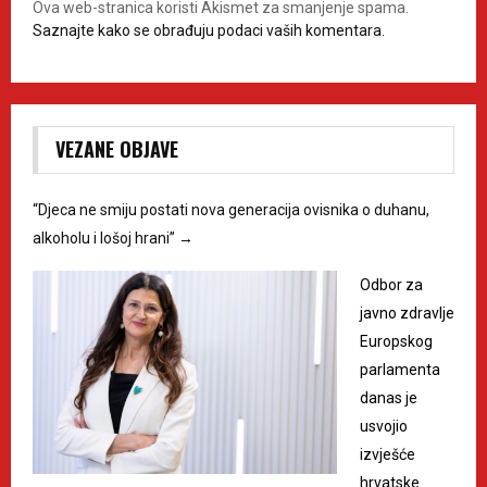
Ova web-stranica koristi Akismet za smanjenje spama.
Saznajte kako se obrađuju podaci vaših komentara.
VEZANE OBJAVE
“Djeca ne smiju postati nova generacija ovisnika o duhanu,
alkoholu i lošoj hrani”
→
Odbor za
javno zdravlje
Europskog
parlamenta
danas je
usvojio
izvješće
hrvatske