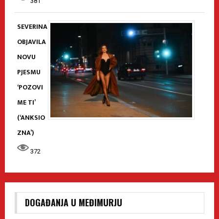
381
SEVERINA
OBJAVILA
NOVU
PJESMU
‘POZOVI
ME TI’
(‘ANKSIO
ZNA’)
372
DOGAĐANJA U MEĐIMURJU