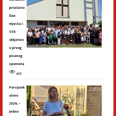
proslavio
Dan
mjesta i
559.
obljetnic
u prvog
pisanog
spomena
409
Porcijunk
ulovo
2026. –
Jedno