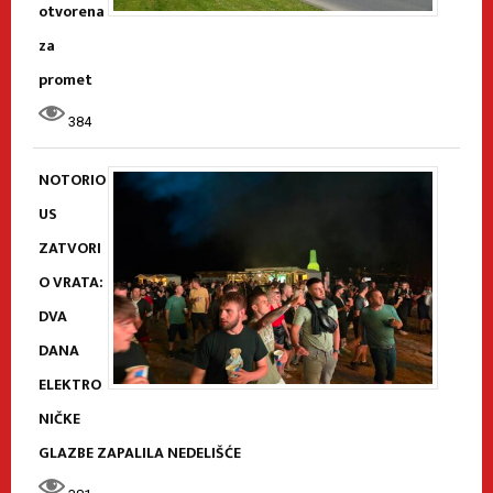
otvorena
za
promet
384
NOTORIO
US
ZATVORI
O VRATA:
DVA
DANA
ELEKTRO
NIČKE
GLAZBE ZAPALILA NEDELIŠĆE