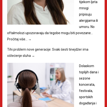
tijekom ljeta
mnogi
pripisuju
alergijama ili
umoru. No
oftalmolozi upozoravaju da tegobe mogu biti povezane…
Pročitaj više…
→
Tihi problem nove generacije: Svaki šesti tinejdžer ima
oštećenje sluha
→
Dolaskom
toplijih dana i
sezone
koncerata,
festivala,
sportskih
događanja i