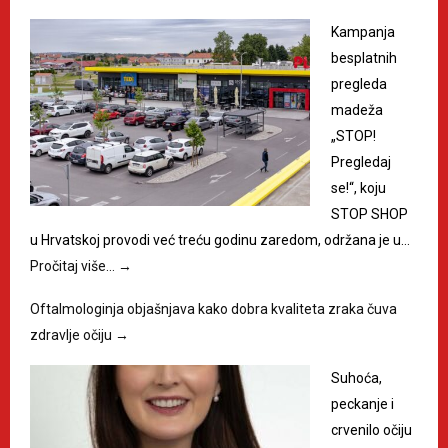
Kampanja
besplatnih
pregleda
madeža
„STOP!
Pregledaj
se!“, koju
STOP SHOP
u Hrvatskoj provodi već treću godinu zaredom, održana je u…
Pročitaj više…
→
Oftalmologinja objašnjava kako dobra kvaliteta zraka čuva
zdravlje očiju
→
Suhoća,
peckanje i
crvenilo očiju