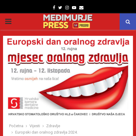
Facebook
Twitter
Instagram
Youtube
Email
PRIMARY
MENU
Početna
Vijesti
Zdravlje
Europski dan oralnog zdravlja 2024.