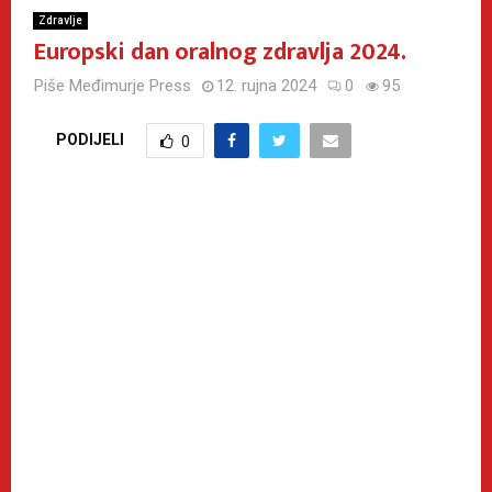
Zdravlje
Europski dan oralnog zdravlja 2024.
Piše
Međimurje Press
12. rujna 2024
0
95
PODIJELI
0