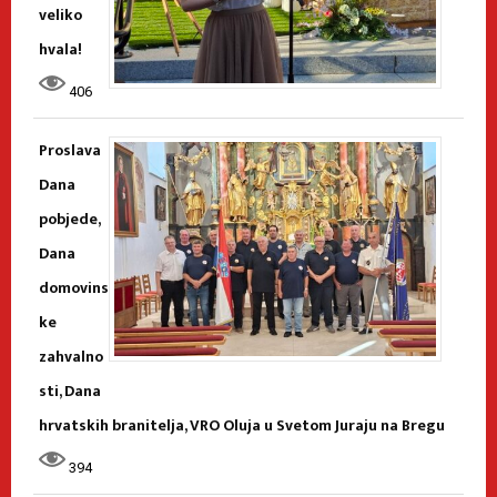
veliko
hvala!
406
Proslava
Dana
pobjede,
Dana
domovins
ke
zahvalno
sti, Dana
hrvatskih branitelja, VRO Oluja u Svetom Juraju na Bregu
394