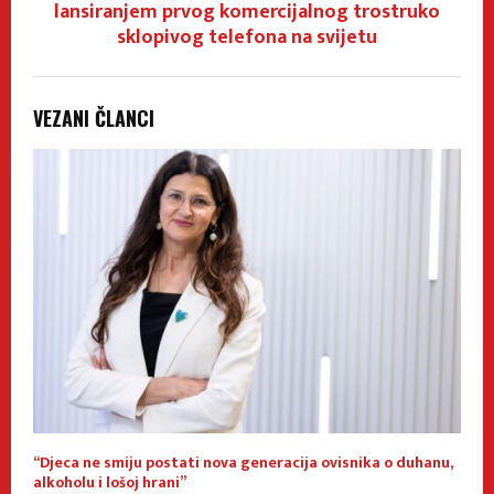
lansiranjem prvog komercijalnog trostruko
sklopivog telefona na svijetu
VEZANI ČLANCI
“Djeca ne smiju postati nova generacija ovisnika o duhanu,
Z
alkoholu i lošoj hrani”