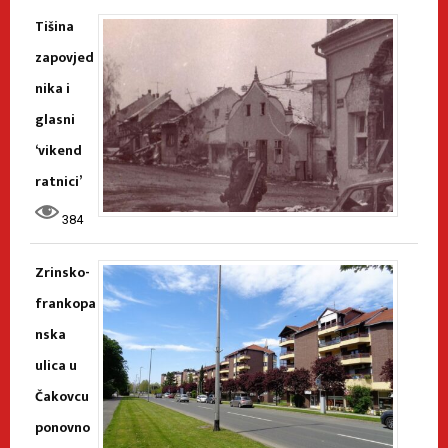
Tišina
zapovjed
nika i
glasni
‘vikend
ratnici’
384
Zrinsko-
frankopa
nska
ulica u
Čakovcu
ponovno