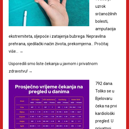
uzrok
srčanožilnih
bolesti,
amputacija
ekstremiteta, sljepoće i zatajenja bubrega. Nepravilna
prehrana, sjedilački način života, prekomjerna…
Pročitaj
više…
→
Usporedili smo liste čekanja u javnom i privatnom
zdravstvu!
→
792 dana.
Toliko se u
Bjelovaru
čeka na prvi
kardiološki
pregled. U
privatnoj