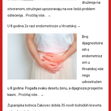
druženja na
otvorenom, stručnjaci upozoravaju na sve češći problem
oštećenja…
Pročitaj više…
→
U 8 godina 2x rast endometrioze u Hrvatskoj
→
Broj
dijagnosticira
nih s
endometrioz
om u
Hrvatskoj više
nego
udvostručen
u 8 godina: Pogađa svaku desetu ženu, a dijagnoza prosječno
kasni…
Pročitaj više…
→
Županijska bolnica Čakovec dobila 35 novih bolničkih kreveta