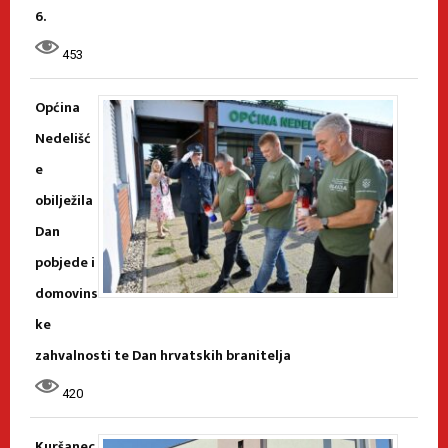
6.
453
Općina
Nedelišć
e
obilježila
Dan
pobjede i
domovins
ke
zahvalnosti te Dan hrvatskih branitelja
420
Kuršanec