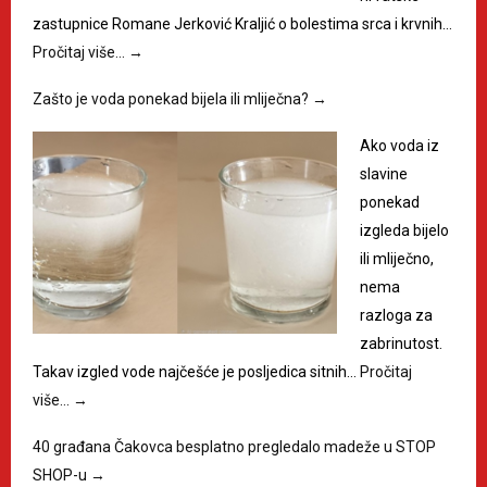
zastupnice Romane Jerković Kraljić o bolestima srca i krvnih…
Pročitaj više…
→
Zašto je voda ponekad bijela ili mliječna?
→
Ako voda iz
slavine
ponekad
izgleda bijelo
ili mliječno,
nema
razloga za
zabrinutost.
Takav izgled vode najčešće je posljedica sitnih…
Pročitaj
više…
→
40 građana Čakovca besplatno pregledalo madeže u STOP
SHOP-u
→