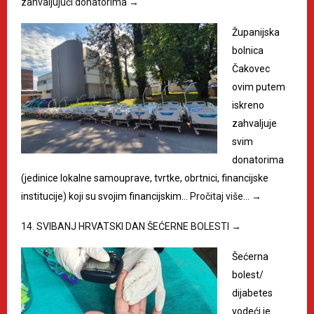
zahvaljujući donatorima
→
Županijska
bolnica
Čakovec
ovim putem
iskreno
zahvaljuje
svim
donatorima
(jedinice lokalne samouprave, tvrtke, obrtnici, financijske
institucije) koji su svojim financijskim…
Pročitaj više…
→
14. SVIBANJ HRVATSKI DAN ŠEĆERNE BOLESTI
→
Šećerna
bolest/
dijabetes
vodeći je