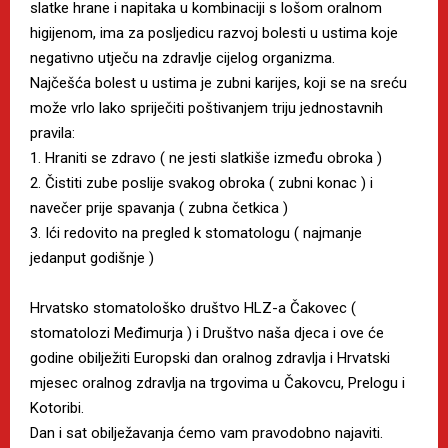
slatke hrane i napitaka u kombinaciji s lošom oralnom
higijenom, ima za posljedicu razvoj bolesti u ustima koje
negativno utječu na zdravlje cijelog organizma.
Najčešća bolest u ustima je zubni karijes, koji se na sreću
može vrlo lako spriječiti poštivanjem triju jednostavnih
pravila:
1. Hraniti se zdravo ( ne jesti slatkiše između obroka )
2. Čistiti zube poslije svakog obroka ( zubni konac ) i
navečer prije spavanja ( zubna četkica )
3. Ići redovito na pregled k stomatologu ( najmanje
jedanput godišnje )
Hrvatsko stomatološko društvo HLZ-a Čakovec (
stomatolozi Međimurja ) i Društvo naša djeca i ove će
godine obilježiti Europski dan oralnog zdravlja i Hrvatski
mjesec oralnog zdravlja na trgovima u Čakovcu, Prelogu i
Kotoribi.
Dan i sat obilježavanja ćemo vam pravodobno najaviti.