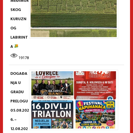
MEĐIMUR
SKOG
KURUZN
OG
LABIRINT
A
19178
DOGAĐA
NJA U
GRADU
PRELOGU
05.08.202
6. –
12.08.202