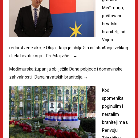
Međimurja,
poštovani
hrvatski
branitelji, od
Vojno-
redarstvene akcije Oluja - koja je obilježila oslobađanje velikog
dijela hrvatskoga…
Pročitaj više…
→
Međimurska županija obilježila Dana pobjede i domovinske
zahvalnosti i Dana hrvatskih branitelja
→
Kod
spomenika
poginulim i
nestalim
braniteljima u
Perivoju