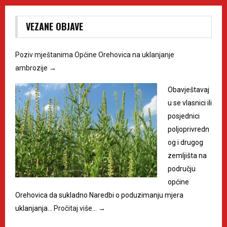
VEZANE OBJAVE
Poziv mještanima Općine Orehovica na uklanjanje
ambrozije
→
Obavještavaj
u se vlasnici ili
posjednici
poljoprivredn
og i drugog
zemljišta na
području
općine
Orehovica da sukladno Naredbi o poduzimanju mjera
uklanjanja…
Pročitaj više…
→