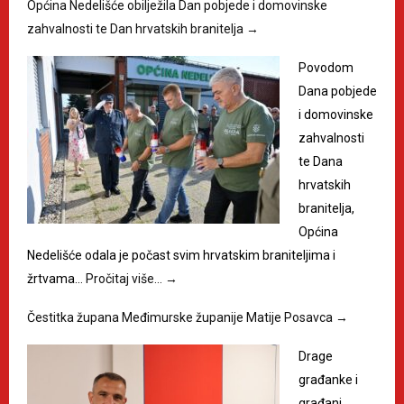
Općina Nedelišće obilježila Dan pobjede i domovinske
zahvalnosti te Dan hrvatskih branitelja
→
Povodom
Dana pobjede
i domovinske
zahvalnosti
te Dana
hrvatskih
branitelja,
Općina
Nedelišće odala je počast svim hrvatskim braniteljima i
žrtvama…
Pročitaj više…
→
Čestitka župana Međimurske županije Matije Posavca
→
Drage
građanke i
građani