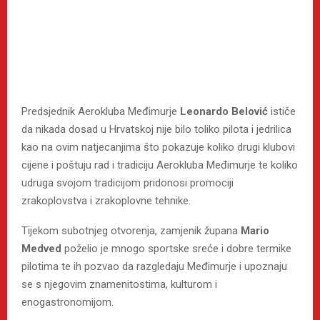
Predsjednik Aerokluba Međimurje
Leonardo Belović
ističe
da nikada dosad u Hrvatskoj nije bilo toliko pilota i jedrilica
kao na ovim natjecanjima što pokazuje koliko drugi klubovi
cijene i poštuju rad i tradiciju Aerokluba Međimurje te koliko
udruga svojom tradicijom pridonosi promociji
zrakoplovstva i zrakoplovne tehnike.
Tijekom subotnjeg otvorenja, zamjenik župana
Mario
Medved
poželio je mnogo sportske sreće i dobre termike
pilotima te ih pozvao da razgledaju Međimurje i upoznaju
se s njegovim znamenitostima, kulturom i
enogastronomijom.