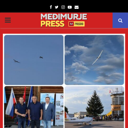
Facebook
Twitter
Instagram
Youtube
Email
PRIMARY
MENU