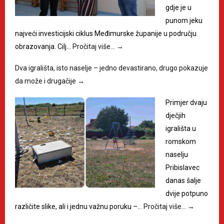
gdje je u
punom jeku
najveći investicijski ciklus Međimurske županije u području
obrazovanja. Cilj…
Pročitaj više…
→
Dva igrališta, isto naselje – jedno devastirano, drugo pokazuje
da može i drugačije
→
Primjer dvaju
dječjih
igrališta u
romskom
naselju
Pribislavec
danas šalje
dvije potpuno
različite slike, ali i jednu važnu poruku –…
Pročitaj više…
→