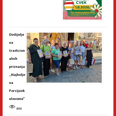
Dodijelje
na
tradicion
alnih
priznanja
„Najbolje
na
Porcijunk
ulovome”
494