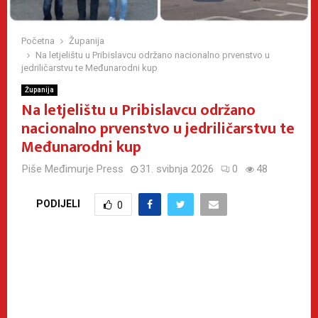
Početna
Županija
Na letjelištu u Pribislavcu održano nacionalno prvenstvo u
jedriličarstvu te Međunarodni kup
Županija
Na letjelištu u Pribislavcu održano
nacionalno prvenstvo u jedriličarstvu te
Međunarodni kup
Piše
Međimurje Press
31. svibnja 2026
0
48
PODIJELI
0