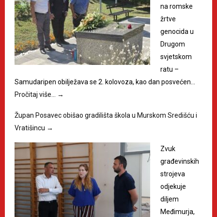
na romske
žrtve
genocida u
Drugom
svjetskom
ratu –
Samudaripen obilježava se 2. kolovoza, kao dan posvećen…
Pročitaj više…
→
Župan Posavec obišao gradilišta škola u Murskom Središću i
Vratišincu
→
Zvuk
građevinskih
strojeva
odjekuje
diljem
Međimurja,