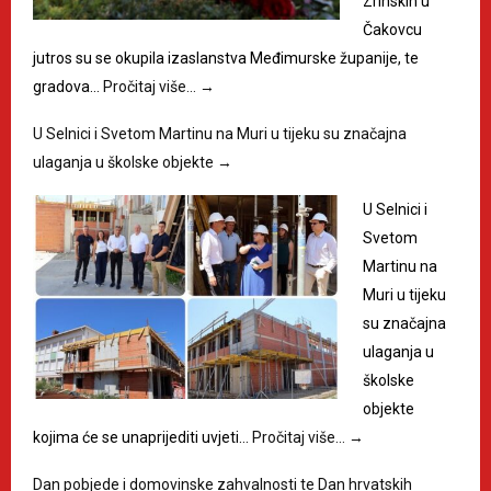
Zrinskih u
Čakovcu
jutros su se okupila izaslanstva Međimurske županije, te
gradova…
Pročitaj više…
→
U Selnici i Svetom Martinu na Muri u tijeku su značajna
ulaganja u školske objekte
→
U Selnici i
Svetom
Martinu na
Muri u tijeku
su značajna
ulaganja u
školske
objekte
kojima će se unaprijediti uvjeti…
Pročitaj više…
→
Dan pobjede i domovinske zahvalnosti te Dan hrvatskih