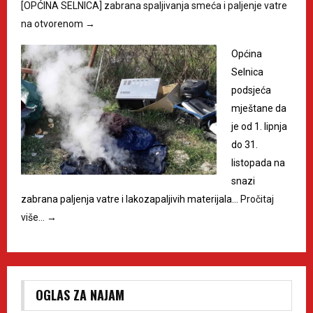
[OPĆINA SELNICA] zabrana spaljivanja smeća i paljenje vatre
na otvorenom
→
Općina
Selnica
podsjeća
mještane da
je od 1. lipnja
do 31.
listopada na
snazi
zabrana paljenja vatre i lakozapaljivih materijala…
Pročitaj
više…
→
OGLAS ZA NAJAM