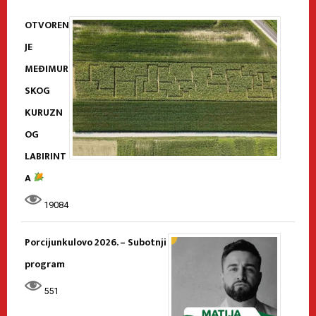
OTVOREN
JE
MEĐIMUR
SKOG
KURUZN
OG
LABIRINT
A
19084
Porcijunkulovo 2026. – Subotnji
program
551