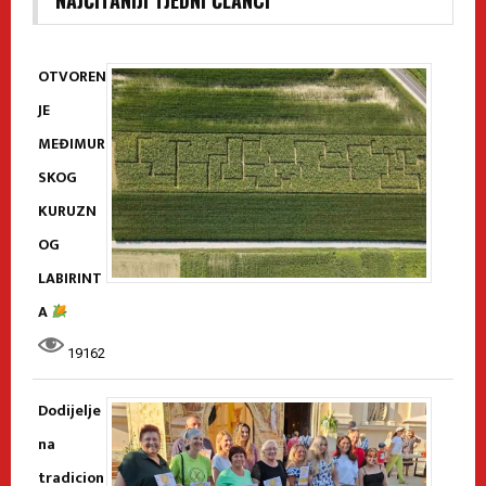
NAJČITANIJI TJEDNI ČLANCI
OTVOREN
JE
MEĐIMUR
SKOG
KURUZN
OG
LABIRINT
A
19162
Dodijelje
na
tradicion