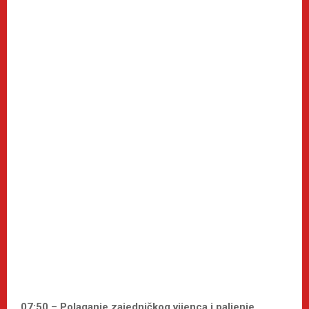
07:50
–
Polaganje zajedničkog vijenca i paljenje