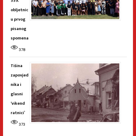
559.
obljetnic
u prvog
pisanog
spomena
378
Tišina
zapovjed
nika i
glasni
‘vikend
ratnici’
373