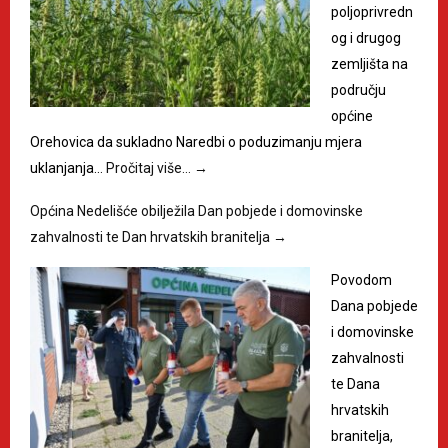
poljoprivredn
og i drugog
zemljišta na
području
općine
Orehovica da sukladno Naredbi o poduzimanju mjera
uklanjanja…
Pročitaj više…
→
Općina Nedelišće obilježila Dan pobjede i domovinske
zahvalnosti te Dan hrvatskih branitelja
→
Povodom
Dana pobjede
i domovinske
zahvalnosti
te Dana
hrvatskih
branitelja,