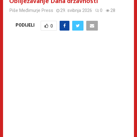
Obilježavanje Dana državnosti
Piše
Međimurje Press
29. svibnja 2026
0
28
PODIJELI
0