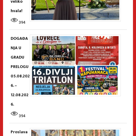
veliko
hvala!
394
DOGAĐA
NJA U
GRADU
PRELOGU
05.08.202
6. –
12.08.202
6.
394
Proslava