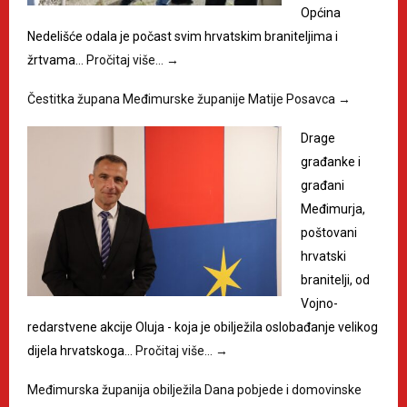
Općina
Nedelišće odala je počast svim hrvatskim braniteljima i
žrtvama…
Pročitaj više…
→
Čestitka župana Međimurske županije Matije Posavca
→
Drage
građanke i
građani
Međimurja,
poštovani
hrvatski
branitelji, od
Vojno-
redarstvene akcije Oluja - koja je obilježila oslobađanje velikog
dijela hrvatskoga…
Pročitaj više…
→
Međimurska županija obilježila Dana pobjede i domovinske