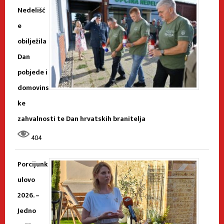
Nedelišć
e
obilježila
Dan
pobjede i
domovins
ke
zahvalnosti te Dan hrvatskih branitelja
404
Porcijunk
ulovo
2026. –
Jedno