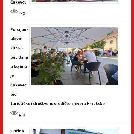
Čakovcu
440
Porcijunk
ulovo
2026. –
pet dana
u kojima
je
Čakovec
bio
turističko i društveno središte sjevera Hrvatske
438
Općina