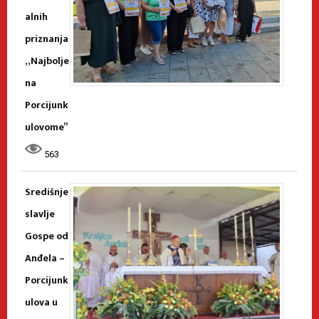
alnih
priznanja
„Najbolje
na
Porcijunk
ulovome”
563
Središnje
slavlje
Gospe od
Anđela –
Porcijunk
ulova u