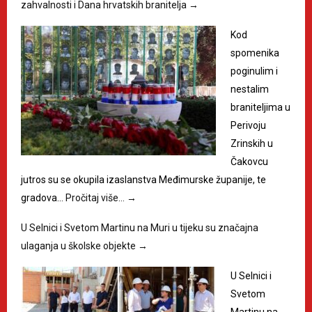
zahvalnosti i Dana hrvatskih branitelja
→
Kod
spomenika
poginulim i
nestalim
braniteljima u
Perivoju
Zrinskih u
Čakovcu
jutros su se okupila izaslanstva Međimurske županije, te
gradova…
Pročitaj više…
→
U Selnici i Svetom Martinu na Muri u tijeku su značajna
ulaganja u školske objekte
→
U Selnici i
Svetom
Martinu na