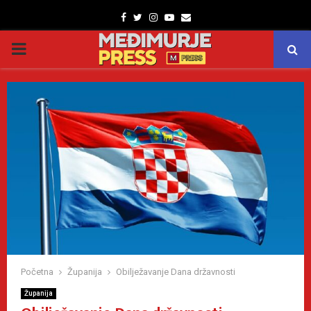
Facebook
Twitter
Instagram
Youtube
Email
PRIMARY
MENU
Početna
Županija
Obilježavanje Dana državnosti
Županija