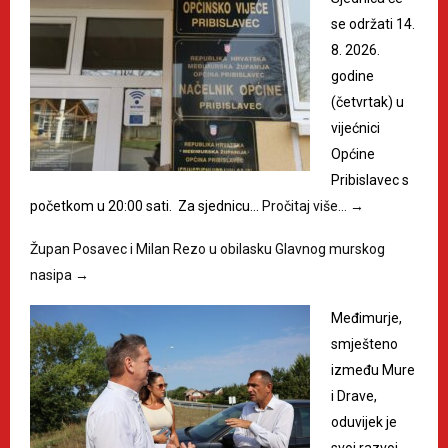
se održati 14.
8. 2026.
godine
(četvrtak) u
vijećnici
Općine
Pribislavec s
početkom u 20:00 sati. Za sjednicu…
Pročitaj više…
→
Župan Posavec i Milan Rezo u obilasku Glavnog murskog
nasipa
→
Međimurje,
smješteno
između Mure
i Drave,
oduvijek je
svoj razvoj