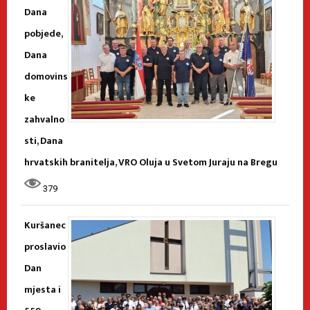
Dana
pobjede,
Dana
domovins
ke
zahvalno
sti, Dana
hrvatskih branitelja, VRO Oluja u Svetom Juraju na Bregu
379
Kuršanec
proslavio
Dan
mjesta i