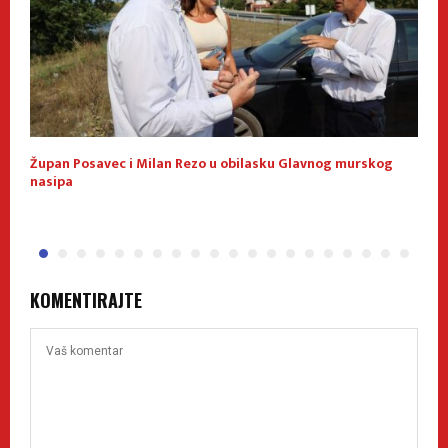
Župan Posavec i Milan Rezo u obilasku Glavnog murskog
K
nasipa
KOMENTIRAJTE