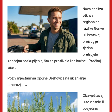
Nova analiza
otkriva
regionalne
razlike Gorivo
u Hrvatskoj
prošlog je
tjedna
pretrpjelo
značajna poskupljenja, što se preslikalo i na kućne…
Pročitaj
više…
→
Poziv mještanima Općine Orehovica na uklanjanje
ambrozije
→
Obavještavaj
u se vlasnici ili
posjednici