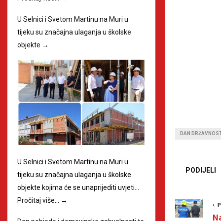
U Selnici i Svetom Martinu na Muri u
tijeku su značajna ulaganja u školske
objekte
→
DAN DRŽAVNOST
U Selnici i Svetom Martinu na Muri u
PODIJELI
tijeku su značajna ulaganja u školske
objekte kojima će se unaprijediti uvjeti…
Pročitaj više…
→
P
Na