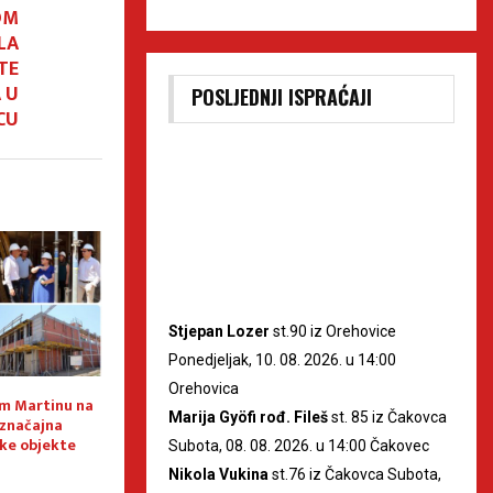
OM
LA
NTE
 U
POSLJEDNJI ISPRAĆAJI
CU
Stjepan Lozer
st.90 iz Orehovice
Ponedjeljak, 10. 08. 2026. u 14:00
Orehovica
om Martinu na
Dan pobjede i domovinske
Zamjenik župana El
Marija Gyöfi rođ. Fileš
st. 85 iz Čakovca
 značajna
zahvalnosti te Dan hrvatskih
Uštici odao poča
ske objekte
branitelja
žrtvama Samudar
Subota, 08. 08. 2026. u 14:00 Čakovec
Nikola Vukina
st.76 iz Čakovca Subota,