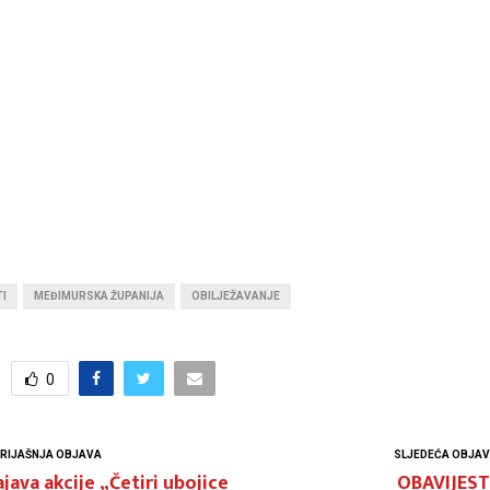
I
MEĐIMURSKA ŽUPANIJA
OBILJEŽAVANJE
0
RIJAŠNJA OBJAVA
SLJEDEĆA OBJA
java akcije „Četiri ubojice
OBAVIJEST