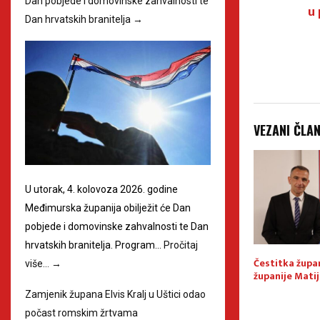
Dan pobjede i domovinske zahvalnosti te
u
Dan hrvatskih branitelja
→
VEZANI ČLA
U utorak, 4. kolovoza 2026. godine
Međimurska županija obilježit će Dan
pobjede i domovinske zahvalnosti te Dan
hrvatskih branitelja. Program…
Pročitaj
ožera civilne
Obavijest Stožera civilne
Čestitka žup
više…
→
imurske županije
zaštite Međimurske županije
županije Mati
ituaciji u
Zamjenik župana Elvis Kralj u Uštici odao
počast romskim žrtvama