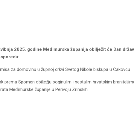
 svibnja 2025. godine Međimurska županija obilježit će Dan drža
asporedu:
 misa za domovinu u župnoj crkvi Svetog Nikole biskupa u Čakovcu
k prema Spomen obilježju poginulim i nestalim hrvatskim braniteljim
ata Međimurske županije u Perivoju Zrinskih