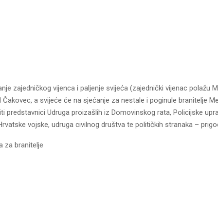
nje zajedničkog vijenca i paljenje svijeća (zajednički vijenac polažu
d Čakovec, a svijeće će na sjećanje za nestale i poginule branitelje 
iti predstavnici Udruga proizašlih iz Domovinskog rata, Policijske upr
vatske vojske, udruga civilnog društva te političkih stranaka – prig
a za branitelje