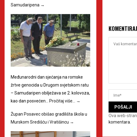
Samudaripena
→
KOMENTIRA
Međunarodni dan sjećanja na romske
žrtve genocida u Drugom svjetskom ratu
– Samudaripen obilježava se 2. kolovoza,
kao dan posvećen…
Pročitaj više…
→
Župan Posavec obišao gradilišta škola u
Ova web-stran
komentara.
Murskom Središću i Vratišincu
→