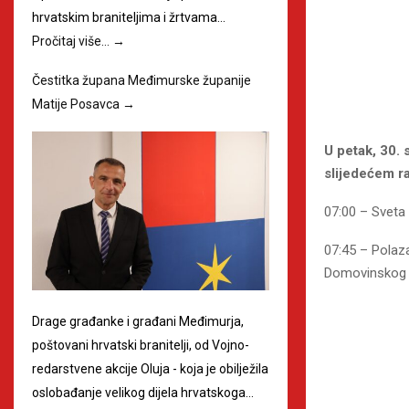
hrvatskim braniteljima i žrtvama…
Pročitaj više…
→
Čestitka župana Međimurske županije
Matije Posavca
→
U petak, 30.
slijedećem r
07:00 – Sveta
07:45 – Polaza
Domovinskog r
Drage građanke i građani Međimurja,
poštovani hrvatski branitelji, od Vojno-
redarstvene akcije Oluja - koja je obilježila
oslobađanje velikog dijela hrvatskoga…