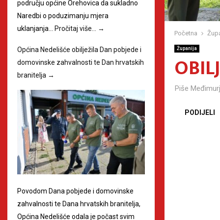
području općine Orehovica da sukladno
Naredbi o poduzimanju mjera
uklanjanja…
Pročitaj više…
→
Početna
Župa
Općina Nedelišće obilježila Dan pobjede i
Županija
OBIL
domovinske zahvalnosti te Dan hrvatskih
branitelja
→
Piše
Međimurj
PODIJELI
Povodom Dana pobjede i domovinske
zahvalnosti te Dana hrvatskih branitelja,
Općina Nedelišće odala je počast svim