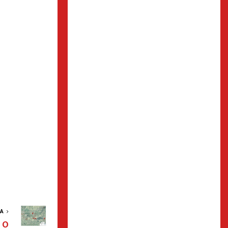
VA
 O