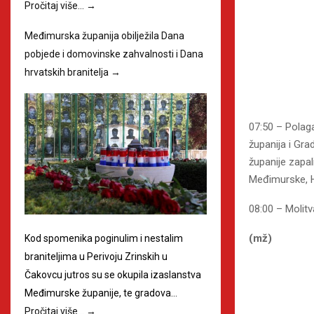
Pročitaj više…
→
Međimurska županija obilježila Dana
pobjede i domovinske zahvalnosti i Dana
hrvatskih branitelja
→
07:50 – Polaga
županija i Gra
županije zapal
Međimurske, Hr
08:00 – Molitv
(mž)
Kod spomenika poginulim i nestalim
braniteljima u Perivoju Zrinskih u
Čakovcu jutros su se okupila izaslanstva
Međimurske županije, te gradova…
Pročitaj više…
→