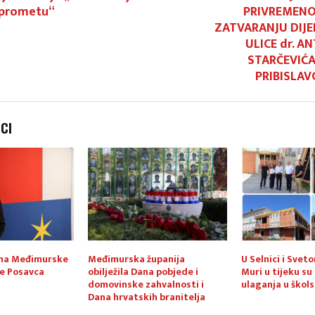
 prometu“
PRIVREMEN
ZATVARANJU DIJE
ULICE dr. A
STARČEVIĆA
PRIBISLAV
NCI
ana Međimurske
Međimurska županija
U Selnici i Svet
je Posavca
obilježila Dana pobjede i
Muri u tijeku su
domovinske zahvalnosti i
ulaganja u škol
Dana hrvatskih branitelja