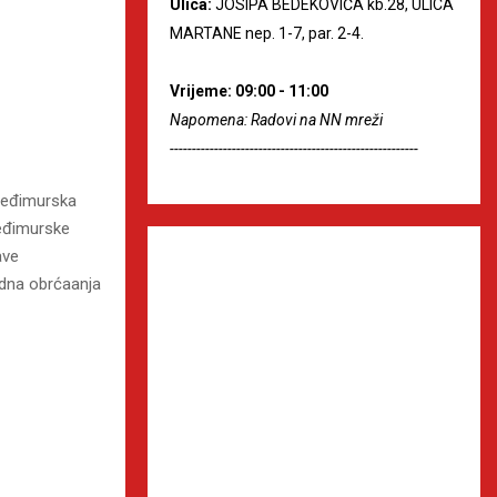
Ulica:
JOSIPA BEDEKOVIĆA kb.28, ULICA
MARTANE nep. 1-7, par. 2-4.
Vrijeme: 09:00 - 11:00
Napomena: Radovi na NN mreži
--------------------------------------------------------
 Međimurska
Međimurske
ave
odna obrćaanja