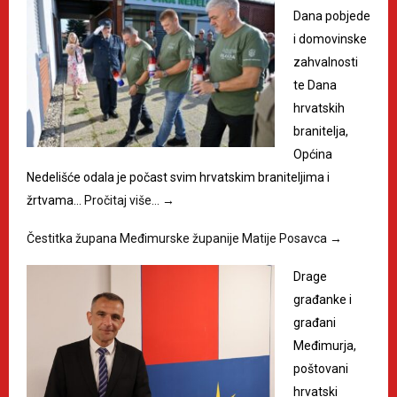
Dana pobjede
i domovinske
zahvalnosti
te Dana
hrvatskih
branitelja,
Općina
Nedelišće odala je počast svim hrvatskim braniteljima i
žrtvama…
Pročitaj više…
→
Čestitka župana Međimurske županije Matije Posavca
→
Drage
građanke i
građani
Međimurja,
poštovani
hrvatski