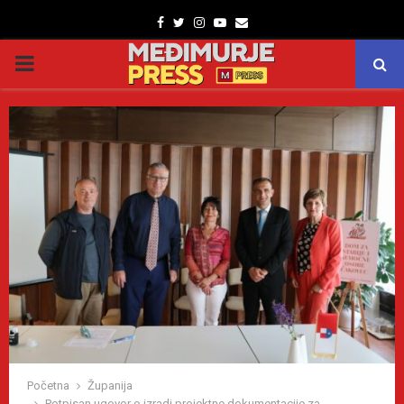
Facebook
Twitter
Instagram
Youtube
Email
PRIMARY
MENU
Početna
Županija
Potpisan ugovor o izradi projektne dokumentacije za