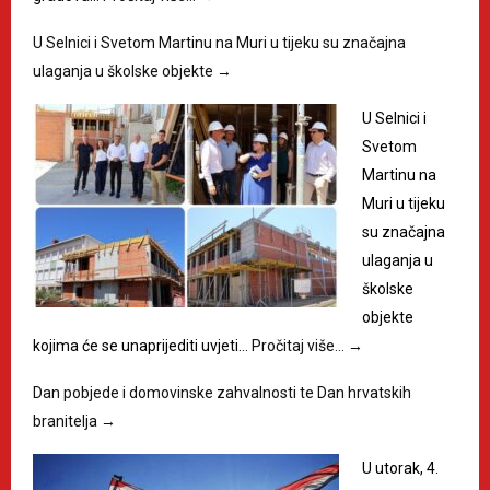
U Selnici i Svetom Martinu na Muri u tijeku su značajna
ulaganja u školske objekte
→
U Selnici i
Svetom
Martinu na
Muri u tijeku
su značajna
ulaganja u
školske
objekte
kojima će se unaprijediti uvjeti…
Pročitaj više…
→
Dan pobjede i domovinske zahvalnosti te Dan hrvatskih
branitelja
→
U utorak, 4.