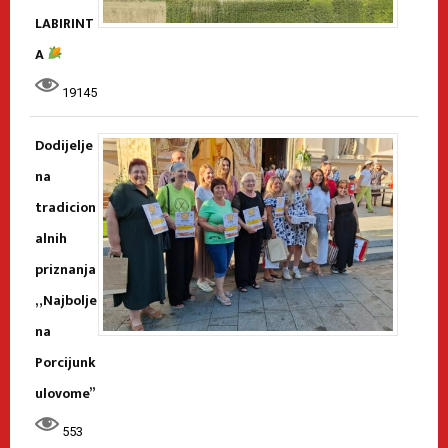
LABIRINT
A
19145
Dodijelje
na
tradicion
alnih
priznanja
„Najbolje
na
Porcijunk
ulovome”
553