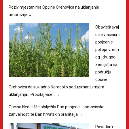
Poziv mještanima Općine Orehovica na uklanjanje
ambrozije
→
Obavještavaj
u se vlasnici ili
posjednici
poljoprivredn
og i drugog
zemljišta na
području
općine
Orehovica da sukladno Naredbi o poduzimanju mjera
uklanjanja…
Pročitaj više…
→
Općina Nedelišće obilježila Dan pobjede i domovinske
zahvalnosti te Dan hrvatskih branitelja
→
Povodom