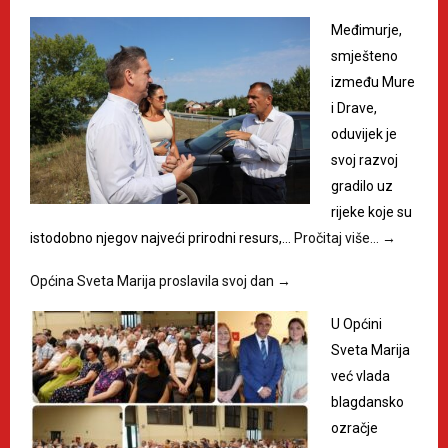
Međimurje,
smješteno
između Mure
i Drave,
oduvijek je
svoj razvoj
gradilo uz
rijeke koje su
istodobno njegov najveći prirodni resurs,…
Pročitaj više…
→
Općina Sveta Marija proslavila svoj dan
→
U Općini
Sveta Marija
već vlada
blagdansko
ozračje