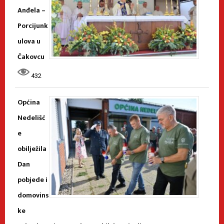
Anđela –
Porcijunk
ulova u
Čakovcu
432
Općina
Nedelišć
e
obilježila
Dan
pobjede i
domovins
ke