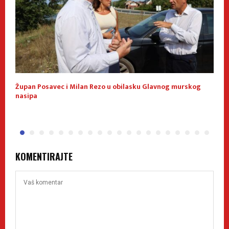
Župan Posavec i Milan Rezo u obilasku Glavnog murskog
K
nasipa
KOMENTIRAJTE