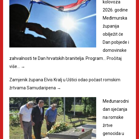
kolovoza
2026. godine
Međimurska
županija
obilježit će
Dan pobjede i
domovinske
zahvalnosti te Dan hrvatskih branitelja. Program…
Pročitaj
više…
→
Zamjenik župana Elvis Kralj u Uštici odao počast romskim
žrtvama Samudaripena
→
Međunarodni
dan sjećanja
na romske
žrtve
genocida u