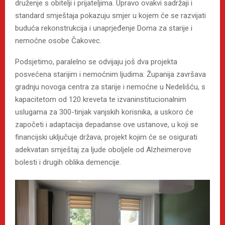
druženje s obitelji i prijateljima. Upravo ovakvi sadržaji i
standard smještaja pokazuju smjer u kojem će se razvijati
buduća rekonstrukcija i unaprjeđenje Doma za starije i
nemoćne osobe Čakovec.
Podsjetimo, paralelno se odvijaju još dva projekta
posvećena starijim i nemoćnim ljudima: Županija završava
gradnju novoga centra za starije i nemoćne u Nedelišću, s
kapacitetom od 120 kreveta te izvaninstitucionalnim
uslugama za 300-tinjak vanjskih korisnika, a uskoro će
započeti i adaptacija depadanse ove ustanove, u koji se
financijski uključuje država, projekt kojim će se osigurati
adekvatan smještaj za ljude oboljele od Alzheimerove
bolesti i drugih oblika demencije.