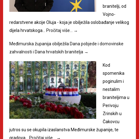
branitelji, od
Vojno-
redarstvene akcije Oluja - koja je obilježila oslobađanje velikog
dijela hrvatskoga…
Pročitaj više…
→
Međimurska županija obilježila Dana pobjede i domovinske
zahvalnosti i Dana hrvatskih branitelja
→
Kod
spomenika
poginulim i
nestalim
braniteljima u
Perivoju
Zrinskih u
Čakovcu
jutros su se okupila izaslanstva Međimurske županije, te
gradova…
Pročitaj više…
→