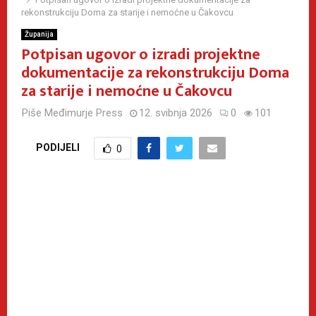
rekonstrukciju Doma za starije i nemoćne u Čakovcu
Županija
Potpisan ugovor o izradi projektne
dokumentacije za rekonstrukciju Doma
za starije i nemoćne u Čakovcu
Piše
Međimurje Press
12. svibnja 2026
0
101
PODIJELI
0