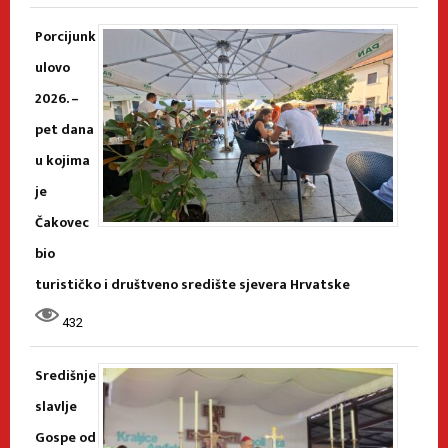
Porcijunk
ulovo
2026. –
pet dana
u kojima
je
Čakovec
bio
turističko i društveno središte sjevera Hrvatske
432
Središnje
slavlje
Gospe od