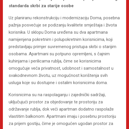
standarda skrbi za starije osobe
Uz planiranu rekonstrukciju i modernizaciju Doma, posebna
pažnja posvećuje se podizanju kvalitete smještaja i života
korisnika. U sklopu Doma uređena su dva apartmana
namijenjena pokretnim i polupokretnim korisnicima, koji
predstavljaju primjer suvremenog pristupa skrbi o starijim
osobama. Apartmani su potpuno opremljeni, s čajnim
kuhinjama i perilicama rublja, čime se korisnicima
omogućuje veća privatnost, udobnost i samostalnost u
svakodnevnom životu, uz mogućnost korištenja svih
usluga koje su dostupne i ostalim korisnicima doma.
Korisnicima su na raspolaganju i zajednički sadržaji,
uključujući prostor za objedovanje te prostoriju za
održavanje rublja, dok veći apartman dodatno raspolaže
vlastitim balkonom. Apartmani imaju i posebnu prostoriju
za prijem gostiju, čime je omogućen ugodan prostor za