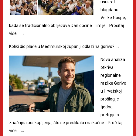
ususret
blagdanu
Velike Gospe,
kada se tradicionalno obilježava Dan općine. Tim je…
Pročitaj
više…
→
Koliki dio plaće u Međimurskoj županiji odlazi na gorivo?
→
Nova analiza
otkriva
regionalne
razlike Gorivo
u Hrvatskoj
prošlog je
tjedna
pretrpjelo
značajna poskupljenja, što se preslikalo i na kućne…
Pročitaj
više…
→