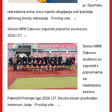
je i Sportsko-
rekreativna zona, novo mjesto okupljanja svih ljubitelja
aktivnog života, rekreacije…
Pročitaj više…
→
Seniori MRK Čakovec započeli pripreme za sezonu
2026./27.
→
Seniori MRK
Čakovec
službeno su
započeli s
pripremama
za
nadolazeću
sezonu
Paket24 Premijer lige 2026./27. Stručni stožer predvođen
trenerom Josip…
Pročitaj više…
→