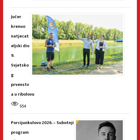
Jučer
krenuo
natjecat
eljski dio
9.
Svjetsko
g
prvenstv
a u ribolovu
554
Porcijunkulovo 2026. – Subotnji
program