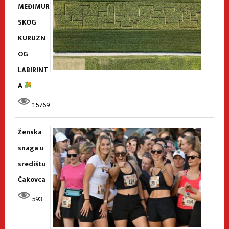
MEĐIMUR
SKOG
KURUZN
OG
LABIRINT
A
15769
Ženska
snaga u
središtu
Čakovca
593