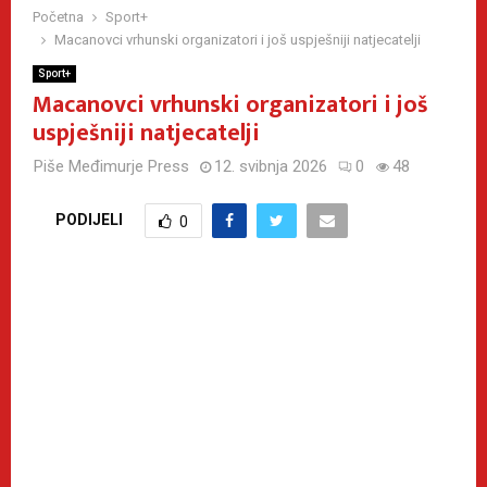
Početna
Sport+
Macanovci vrhunski organizatori i još uspješniji natjecatelji
Sport+
Macanovci vrhunski organizatori i još
uspješniji natjecatelji
Piše
Međimurje Press
12. svibnja 2026
0
48
PODIJELI
0