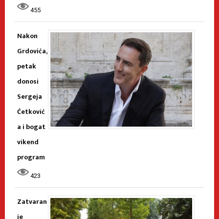
455
Nakon
Grdovića,
petak
donosi
Sergeja
Ćetković
a i bogat
vikend
program
423
Zatvaran
je