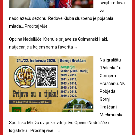
svojih redova
za
nadolazeću sezonu. Redove Kluba službeno je pojačala
mlada…
Pročitaj više…
→
Općina Nedelišće: Krenule prijave za Golmanski Hakl,
natjecanje u kojem nema favorita
→
Na igralištu
“Polenke” u
Gornjem
Hrašćanu, NK
Pobjeda
Gornji
Hrašćan i
Međimurska
Sportska Mreža uz pokroviteljstvo Općine Nedelišće i
logističku…
Pročitaj više…
→