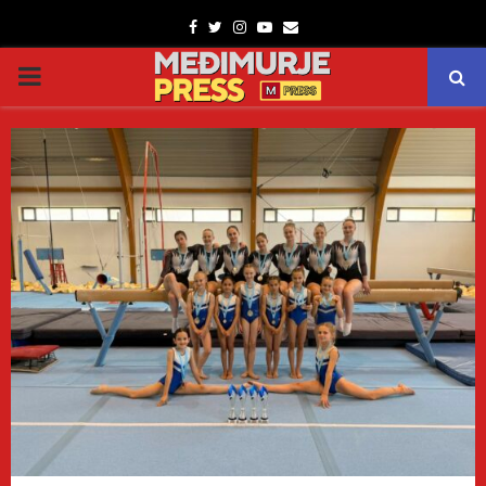
Facebook
Twitter
Instagram
Youtube
Email
PRIMARY
MENU