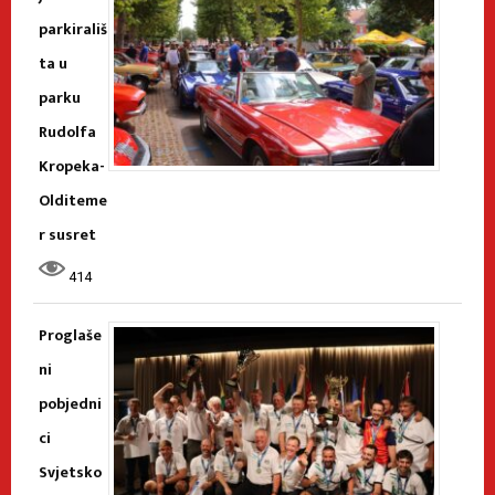
parkirališ
ta u
parku
Rudolfa
Kropeka-
Olditeme
r susret
414
Proglaše
ni
pobjedni
ci
Svjetsko