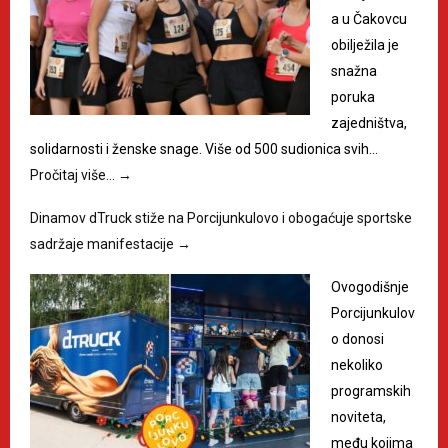
a u Čakovcu
obilježila je
snažna
poruka
zajedništva,
solidarnosti i ženske snage. Više od 500 sudionica svih…
Pročitaj više…
→
Dinamov dTruck stiže na Porcijunkulovo i obogaćuje sportske
sadržaje manifestacije
→
Ovogodišnje
Porcijunkulov
o donosi
nekoliko
programskih
noviteta,
među kojima