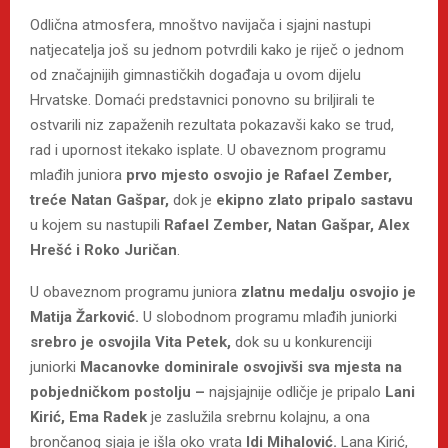
Odlična atmosfera, mnoštvo navijača i sjajni nastupi
natjecatelja još su jednom potvrdili kako je riječ o jednom
od značajnijih gimnastičkih događaja u ovom dijelu
Hrvatske. Domaći predstavnici ponovno su briljirali te
ostvarili niz zapaženih rezultata pokazavši kako se trud,
rad i upornost itekako isplate. U obaveznom programu
mlađih juniora
prvo mjesto osvojio je Rafael Zember,
treće Natan Gašpar,
dok je
ekipno zlato pripalo sastavu
u kojem su nastupili
Rafael Zember, Natan Gašpar, Alex
Hrešć i Roko Juričan
.
U obaveznom programu juniora
zlatnu medalju osvojio je
Matija Žarković.
U slobodnom programu mlađih juniorki
srebro je osvojila Vita Petek,
dok su u konkurenciji
juniorki
Macanovke dominirale osvojivši sva mjesta na
pobjedničkom postolju –
najsjajnije odličje je pripalo
Lani
Kirić, Ema Radek
je zaslužila srebrnu kolajnu, a ona
brončanog sjaja je išla oko vrata
Idi Mihalović.
Lana Kirić,