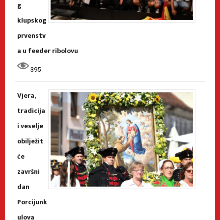
g
klupskog
prvenstv
a u feeder ribolovu
395
Vjera,
tradicija
i veselje
obilježit
će
završni
dan
Porcijunk
ulova