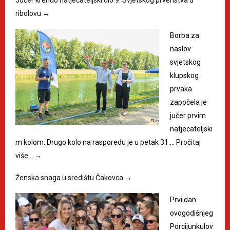
Jučer krenuo natjecateljski dio 9. Svjetskog prvenstva u
ribolovu
→
Borba za
naslov
svjetskog
klupskog
prvaka
započela je
jučer prvim
natjecateljski
m kolom. Drugo kolo na rasporedu je u petak 31.…
Pročitaj
više…
→
Ženska snaga u središtu Čakovca
→
Prvi dan
ovogodišnjeg
Porcijunkulov