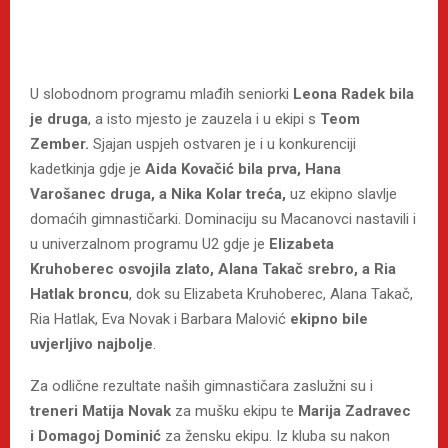
U slobodnom programu mlađih seniorki
Leona Radek bila
je druga
, a isto mjesto je zauzela i u ekipi s
Teom
Zember.
Sjajan uspjeh ostvaren je i u konkurenciji
kadetkinja gdje je
Aida Kovačić bila prva, Hana
Varošanec druga, a Nika Kolar treća,
uz ekipno slavlje
domaćih gimnastičarki. Dominaciju su Macanovci nastavili i
u univerzalnom programu U2 gdje je
Elizabeta
Kruhoberec osvojila zlato, Alana Takač srebro, a Ria
Hatlak broncu
, dok su Elizabeta Kruhoberec, Alana Takač,
Ria Hatlak, Eva Novak i Barbara Malović
ekipno bile
uvjerljivo najbolje
.
Za odlične rezultate naših gimnastičara zaslužni su i
treneri Matija Novak
za mušku ekipu te
Marija Zadravec
i Domagoj Dominić
za žensku ekipu. Iz kluba su nakon