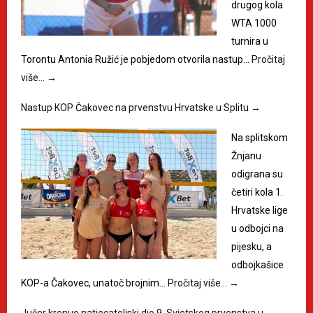
drugog kola
WTA 1000
turnira u
Torontu Antonia Ružić je pobjedom otvorila nastup…
Pročitaj
više…
→
Nastup KOP Čakovec na prvenstvu Hrvatske u Splitu
→
Na splitskom
Žnjanu
odigrana su
četiri kola 1.
Hrvatske lige
u odbojci na
pijesku, a
odbojkašice
KOP-a Čakovec, unatoč brojnim…
Pročitaj više…
→