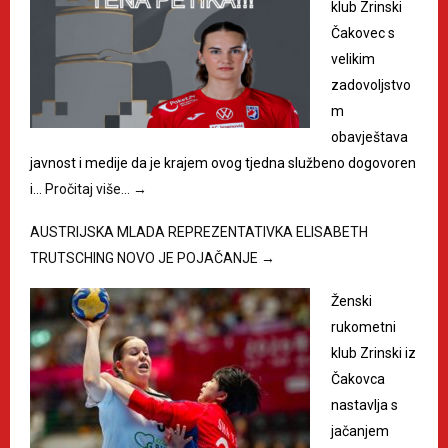
klub Zrinski
Čakovec s
velikim
zadovoljstvo
m
obavještava
javnost i medije da je krajem ovog tjedna službeno dogovoren
i…
Pročitaj više…
→
AUSTRIJSKA MLADA REPREZENTATIVKA ELISABETH
TRUTSCHING NOVO JE POJAČANJE
→
Ženski
rukometni
klub Zrinski iz
Čakovca
nastavlja s
jačanjem