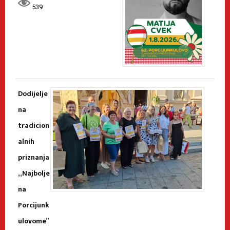
539
Dodijelje
na
tradicion
alnih
priznanja
„Najbolje
na
Porcijunk
ulovome”