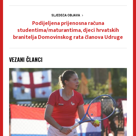
SLJEDEĆA OBJAVA
Podijeljena prijenosna računa
studentima/maturantima, djeci hrvatskih
branitelja Domovinskog rata članova Udruge
VEZANI ČLANCI