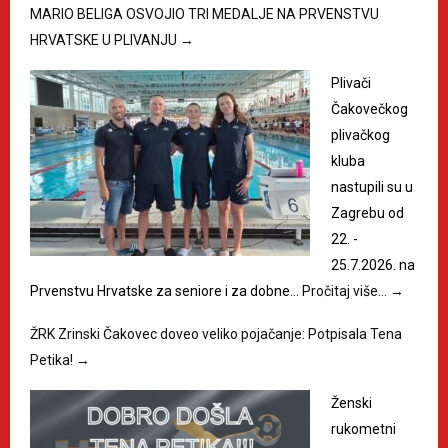
MARIO BELIGA OSVOJIO TRI MEDALJE NA PRVENSTVU
HRVATSKE U PLIVANJU
→
Plivači
Čakovečkog
plivačkog
kluba
nastupili su u
Zagrebu od
22. -
25.7.2026. na
Prvenstvu Hrvatske za seniore i za dobne…
Pročitaj više…
→
ŽRK Zrinski Čakovec doveo veliko pojačanje: Potpisala Tena
Petika!
→
Ženski
rukometni