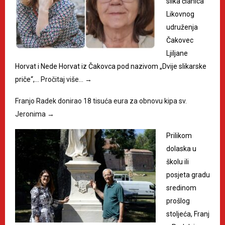
slika članica
Likovnog
udruženja
Čakovec
Ljiljane
Horvat i Nede Horvat iz Čakovca pod nazivom „Dvije slikarske
priče“,…
Pročitaj više…
→
Franjo Radek donirao 18 tisuća eura za obnovu kipa sv.
Jeronima
→
Prilikom
dolaska u
školu ili
posjeta gradu
sredinom
prošlog
stoljeća, Franj