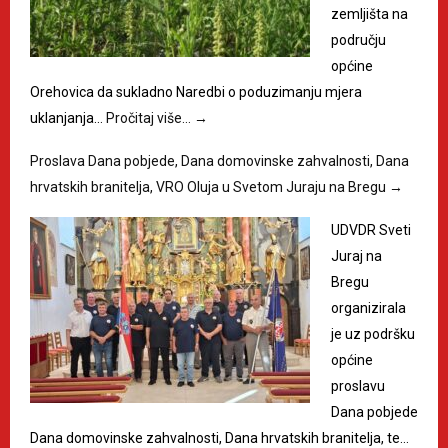
zemljišta na
području
općine
Orehovica da sukladno Naredbi o poduzimanju mjera
uklanjanja…
Pročitaj više…
→
Proslava Dana pobjede, Dana domovinske zahvalnosti, Dana
hrvatskih branitelja, VRO Oluja u Svetom Juraju na Bregu
→
UDVDR Sveti
Juraj na
Bregu
organizirala
je uz podršku
općine
proslavu
Dana pobjede
Dana domovinske zahvalnosti, Dana hrvatskih branitelja, te…