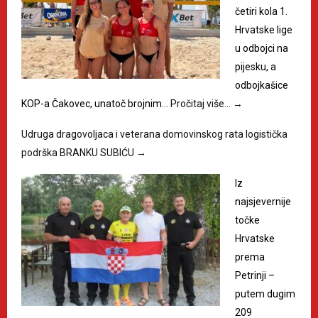
četiri kola 1.
Hrvatske lige
u odbojci na
pijesku, a
odbojkašice
KOP-a Čakovec, unatoč brojnim…
Pročitaj više…
→
Udruga dragovoljaca i veterana domovinskog rata logistička
podrška BRANKU SUBIĆU
→
Iz
najsjevernije
točke
Hrvatske
prema
Petrinji –
putem dugim
209