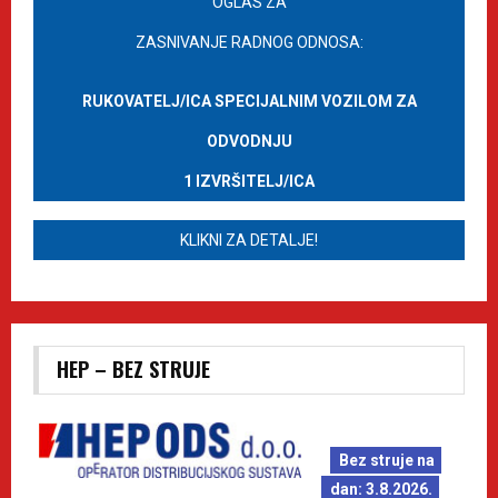
OGLAS ZA
ZASNIVANJE RADNOG ODNOSA:
RUKOVATELJ/ICA SPECIJALNIM VOZILOM ZA
ODVODNJU
1 IZVRŠITELJ/ICA
KLIKNI ZA DETALJE!
HEP – BEZ STRUJE
Bez struje na
dan: 3.8.2026.