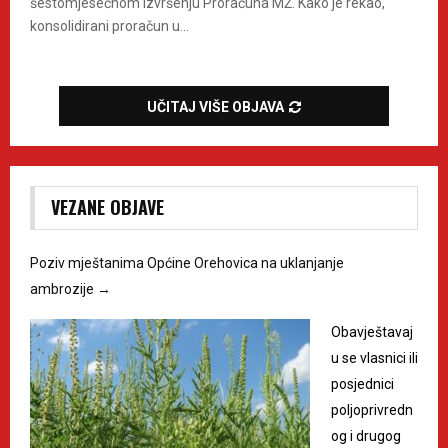
šestomjesečnom izvršenju Proračuna MŽ. Kako je rekao,
konsolidirani proračun u...
UČITAJ VIŠE OBJAVA
VEZANE OBJAVE
Poziv mještanima Općine Orehovica na uklanjanje
ambrozije
→
Obavještavaj
u se vlasnici ili
posjednici
poljoprivredn
og i drugog