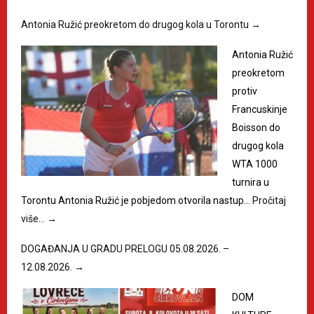
Antonia Ružić preokretom do drugog kola u Torontu
→
Antonia Ružić
preokretom
protiv
Francuskinje
Boisson do
drugog kola
WTA 1000
turnira u
Torontu Antonia Ružić je pobjedom otvorila nastup…
Pročitaj
više…
→
DOGAĐANJA U GRADU PRELOGU 05.08.2026. –
12.08.2026.
→
DOM