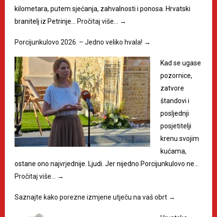
kilometara, putem sjećanja, zahvalnosti i ponosa. Hrvatski
branitelj iz Petrinje…
Pročitaj više…
→
Porcijunkulovo 2026. – Jedno veliko hvala!
→
Kad se ugase
pozornice,
zatvore
štandovi i
posljednji
posjetitelji
krenu svojim
kućama,
ostane ono najvrjednije. Ljudi. Jer nijedno Porcijunkulovo ne…
Pročitaj više…
→
Saznajte kako porezne izmjene utječu na vaš obrt
→