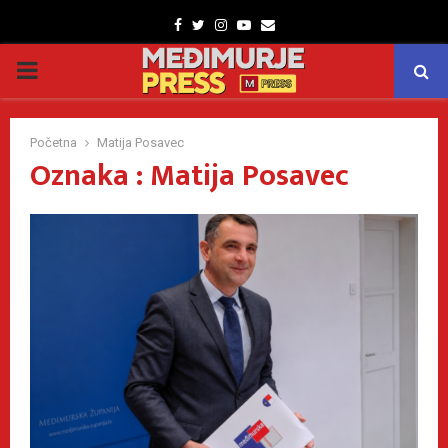
Facebook
Twitter
Instagram
Youtube
Email
PRIMARY
MENU
Početna
Matija Posavec
Oznaka : Matija Posavec