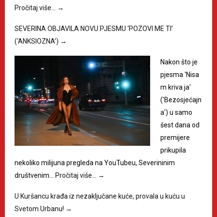
Pročitaj više…
→
SEVERINA OBJAVILA NOVU PJESMU ‘POZOVI ME TI’
(‘ANKSIOZNA’)
→
Nakon što je
pjesma 'Nisa
m kriva ja'
('Bezosjećajn
a') u samo
šest dana od
premijere
prikupila
nekoliko milijuna pregleda na YouTubeu, Severininim
društvenim…
Pročitaj više…
→
U Kuršancu krađa iz nezaključane kuće, provala u kuću u
Svetom Urbanu!
→