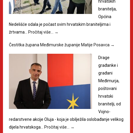
hrvatskih
branitelja,
Općina
Nedelišće odala je počast svim hrvatskim braniteljima i
žrtvama…
Pročitaj više…
→
Čestitka župana Međimurske županije Matije Posavca
→
Drage
građanke i
građani
Međimurja,
poštovani
hrvatski
branitelji, od
Vojno-
redarstvene akcije Oluja - koja je obilježila oslobađanje velikog
dijela hrvatskoga…
Pročitaj više…
→