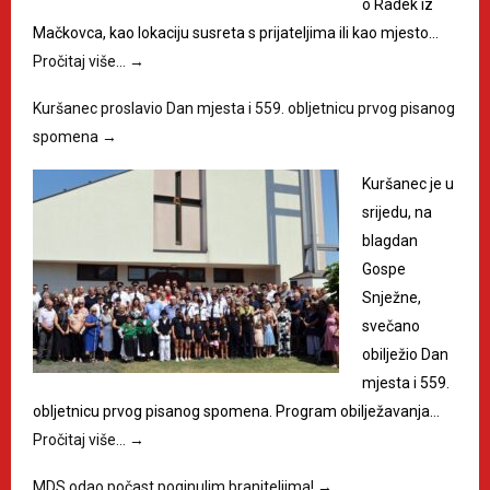
o Radek iz
Mačkovca, kao lokaciju susreta s prijateljima ili kao mjesto…
Pročitaj više…
→
Kuršanec proslavio Dan mjesta i 559. obljetnicu prvog pisanog
spomena
→
Kuršanec je u
srijedu, na
blagdan
Gospe
Snježne,
svečano
obilježio Dan
mjesta i 559.
obljetnicu prvog pisanog spomena. Program obilježavanja…
Pročitaj više…
→
MDS odao počast poginulim braniteljima!
→