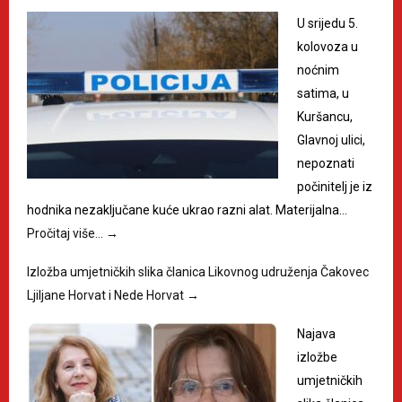
U srijedu 5.
kolovoza u
noćnim
satima, u
Kuršancu,
Glavnoj ulici,
nepoznati
počinitelj je iz
hodnika nezaključane kuće ukrao razni alat. Materijalna…
Pročitaj više…
→
Izložba umjetničkih slika članica Likovnog udruženja Čakovec
Ljiljane Horvat i Nede Horvat
→
Najava
izložbe
umjetničkih