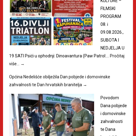
KULTURE –
FILMSKI
PROGRAM
08. i
09.08.2026.,
SUBOTA I
NEDJELJA U
19 SATI Psići u ophodnji: Dinoavantura (Paw Patrol:…
Pročitaj
više…
→
Općina Nedelišće obilježila Dan pobjede i domovinske
zahvalnosti te Dan hrvatskih branitelja
→
Povodom
Dana pobjede
i domovinske
zahvalnosti
te Dana