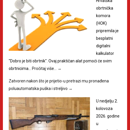
Hrvatska
obrtnička
komora
(HOK)
pripremila je
besplatni
digitalni
kalkulator
"Dobro je biti obrtnik". Ovaj praktičan alat pomoći će svim
obrtnicima…
Pročitaj više…
→
Zatvoren nakon što je prijetio-u pretrazi mu pronađena
poluautomatska puška i streljivo
→
U nedjelju 2.
kolovoza
2026. godine
u