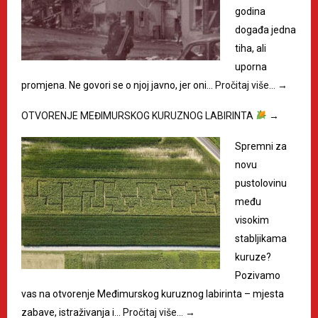
godina
događa jedna
tiha, ali
uporna
promjena. Ne govori se o njoj javno, jer oni…
Pročitaj više…
→
OTVORENJE MEĐIMURSKOG KURUZNOG LABIRINTA
→
Spremni za
novu
pustolovinu
među
visokim
stabljikama
kuruze?
Pozivamo
vas na otvorenje Međimurskog kuruznog labirinta – mjesta
zabave, istraživanja i…
Pročitaj više…
→