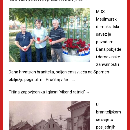
MDS,
Međimurski
demokratski
savez je
povodom
Dana pobjede
i domovinske
zahvalnosti i
Dana hrvatskih branitelja, paljenjem svijeća na Spomen-
obilježju poginulim…
Pročitaj više…
→
Tišina zapovjednika i glasni ‘vikend ratnici’
→
U
braniteljskom
se svijetu
posljednjih