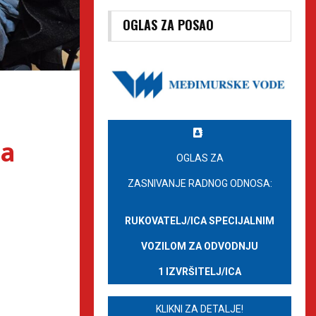
OGLAS ZA POSAO
la
OGLAS ZA
ZASNIVANJE RADNOG ODNOSA:
RUKOVATELJ/ICA SPECIJALNIM
VOZILOM ZA ODVODNJU
1 IZVRŠITELJ/ICA
KLIKNI ZA DETALJE!