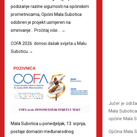
podizanje razine sigurnosti na općinskim
prometnicama, Općini Mala Subotica
odobren je projekt usmjeren na
smirivanje…
Pročitaj više…
→
COFA 2026. donosi dašak svijeta u Malu
Suboticu
→
Jučer je održ
Mala Subotic
općine Mala S
Mala Subotica u ponedjeljak, 13. srpnja,
Općina Mala S
postaje domaćin međunarodnog