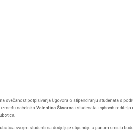
ana svečanost potpisivanja Ugovora o stipendiranju studenata s podr
a između načelnika
Valentina Škvorca
i studenata i njihovih roditelja
ubotica.
ubotica svojim studentima dodjeljuje stipendije u punom smislu budu