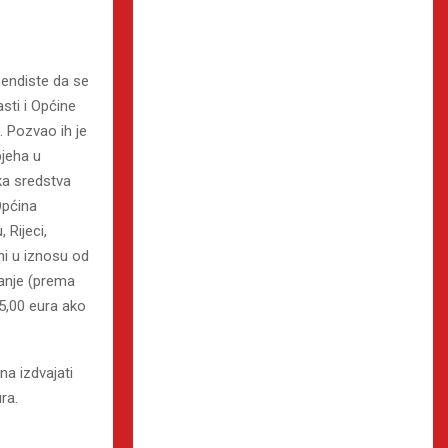
pendiste da se
asti i Općine
e. Pozvao ih je
pjeha u
ska sredstva
Općina
 Rijeci,
ni u iznosu od
manje (prema
5,00 eura ako
a izdvajati
ra.