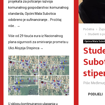
projekata za poticanje razvoja
komunalnog gospodarstva i komunalnog
standarda, Općini Mala Subotica
odobreno je sufinanciranje…
Pročitaj
više…
→
Početna
Župa
Studenti s p
Više od 29 tisuća eura iz Nacionalnog
Općina Mala Subot
plana sigurnosti za smirivanje prometa u
Stude
Ulici Alojzija Stepinca
→
Subot
stipe
Piše
Međimurj
PODIJELI
U sklopu kontinuiranog ulaganja u