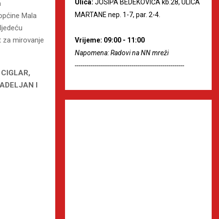
Ulica:
JOSIPA BEDEKOVIĆA kb.28, ULICA
m
MARTANE nep. 1-7, par. 2-4.
 općine Mala
sljedeću
t za mirovanje
Vrijeme: 09:00 - 11:00
Napomena: Radovi na NN mreži
--------------------------------------------------------
 CIGLAR,
HADELJAN I