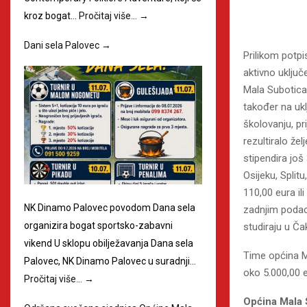
kroz bogat…
Pročitaj više…
→
Dani sela Palovec
→
Prilikom potpi
aktivno uključe
Mala Subotica u
također na ukl
školovanju, pr
rezultiralo ž
stipendira još 
Osijeku, Split
110,00 eura il
NK Dinamo Palovec povodom Dana sela
zadnjim podac
organizira bogat sportsko-zabavni
studiraju u Ča
vikend U sklopu obilježavanja Dana sela
Time općina M
Palovec, NK Dinamo Palovec u suradnji…
oko 5.000,00 e
Pročitaj više…
→
Općina Mala 