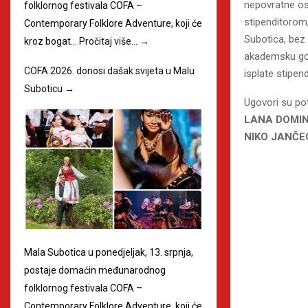
nepovratne os
folklornog festivala COFA –
stipenditorom,
Contemporary Folklore Adventure, koji će
Subotica, bez 
kroz bogat…
Pročitaj više…
→
akademsku god
COFA 2026. donosi dašak svijeta u Malu
isplate stipend
Suboticu
→
Ugovori su pot
LANA DOMINI
NIKO JANČE
Mala Subotica u ponedjeljak, 13. srpnja,
postaje domaćin međunarodnog
folklornog festivala COFA –
Contemporary Folklore Adventure, koji će