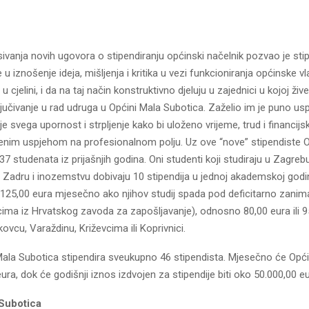
sivanja novih ugovora o stipendiranju općinski načelnik pozvao je sti
 u iznošenje ideja, mišljenja i kritika u vezi funkcioniranja općinske vl
 cjelini, i da na taj način konstruktivno djeluju u zajednici u kojoj živ
jučivanje u rad udruga u Općini Mala Subotica. Zaželio im je puno us
ije svega upornost i strpljenje kako bi uloženo vrijeme, trud i financij
eljenim uspjehom na profesionalnom polju. Uz ove “nove” stipendiste 
37 studenata iz prijašnjih godina. Oni studenti koji studiraju u Zagrebu,
u, Zadru i inozemstvu dobivaju 10 stipendija u jednoj akademskoj godi
i 125,00 eura mjesečno ako njihov studij spada pod deficitarno zani
ima iz Hrvatskog zavoda za zapošljavanje), odnosno 80,00 eura ili 9
kovcu, Varaždinu, Križevcima ili Koprivnici.
ala Subotica stipendira sveukupno 46 stipendista. Mjesečno će Općin
ura, dok će godišnji iznos izdvojen za stipendije biti oko 50.000,00 eu
Subotica