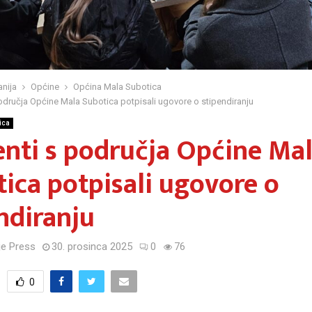
nija
Općine
Općina Mala Subotica
odručja Općine Mala Subotica potpisali ugovore o stipendiranju
ica
nti s područja Općine Ma
ica potpisali ugovore o
ndiranju
e Press
30. prosinca 2025
0
76
0