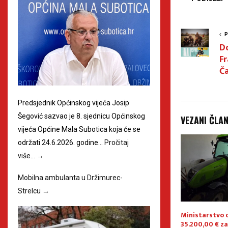
P
D
F
Ča
Predsjednik Općinskog vijeća Josip
Šegović sazvao je 8. sjednicu Općinskog
VEZANI ČLA
vijeća Općine Mala Subotica koja će se
održati 24.6.2026. godine…
Pročitaj
više…
→
Mobilna ambulanta u Držimurec-
Strelcu
→
 PALOVCU,
Općina Mala Subotica među
Ministarstvo 
OPĆINI MALA
prvima u Hrvatskoj uključuje
35.200,00 € z