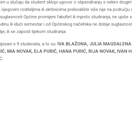
im u slučaju da student sklopi ugovor o stipendiranju s nekim drugi
 njegovim roditeljima ili skrbnicima prebivalište više nije na području
suglasnosti Općine promijeni fakultet ili mjesto studiranja, ne upiše 
inu ili idući semestar i od Općinskog načelnika ne dobije suglasnos
ije, ili se zaposli tijekom studiranja.
pisani s 9 studenata, a to su:
IVA BLAŽONA, JULIA MAGDALENA
Ć, MIA NOVAK, ELA PURIĆ, HANA PURIĆ, RIJA NOVAK, IVAN 
C.