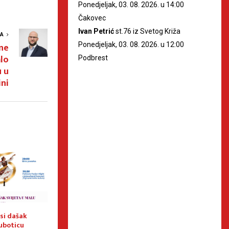
Ponedjeljak, 03. 08. 2026. u 14:00
Čakovec
Ivan Petrić
st.76 iz Svetog Križa
VA
Ponedjeljak, 03. 08. 2026. u 12:00
ine
alo
Podbrest
u u
ini
si dašak
COFA 2026. donosi dašak
Dani sela Palovec
Suboticu
svijeta u Malu Suboticu