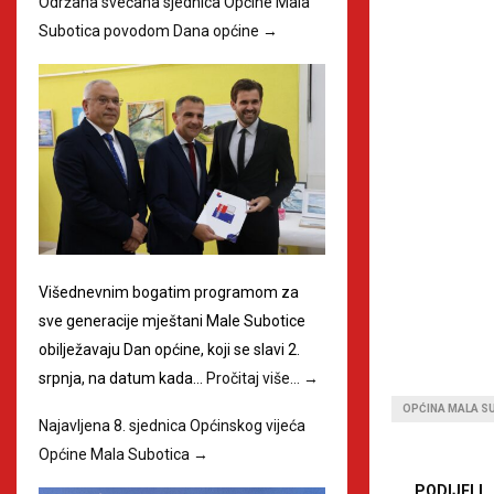
Održana svečana sjednica Općine Mala
Subotica povodom Dana općine
→
Višednevnim bogatim programom za
sve generacije mještani Male Subotice
obilježavaju Dan općine, koji se slavi 2.
srpnja, na datum kada…
Pročitaj više…
→
OPĆINA MALA S
Najavljena 8. sjednica Općinskog vijeća
Općine Mala Subotica
→
PODIJELI