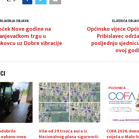
RIJAŠNJA OBJAVA
SLJEDEĆA OBJA
oček Nove godine na
Općinsko vijeće Opć
ranjevačkom trgu u
Pribislavec održ
kovcu uz Dobre vibracije
posljednju sjednic
ovoj god
NCI
odobrilo
Više od 29 tisuća eura iz
COFA 2026. dono
a nabavu nove
Nacionalnog plana sigurnosti
svijeta u Malu 