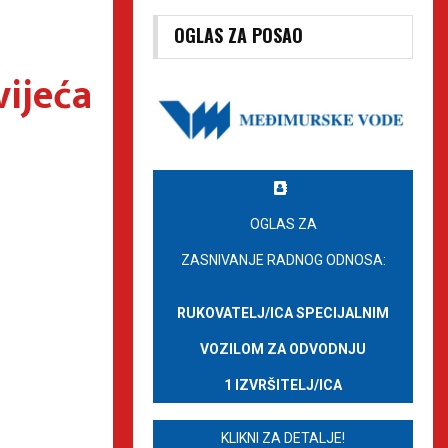
OGLAS ZA POSAO
vijeća
OGLAS ZA
ZASNIVANJE RADNOG ODNOSA:
RUKOVATELJ/ICA SPECIJALNIM
VOZILOM ZA ODVODNJU
1 IZVRŠITELJ/ICA
KLIKNI ZA DETALJE!