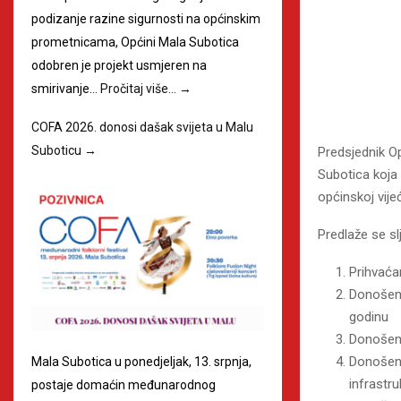
podizanje razine sigurnosti na općinskim
prometnicama, Općini Mala Subotica
odobren je projekt usmjeren na
smirivanje…
Pročitaj više…
→
COFA 2026. donosi dašak svijeta u Malu
Suboticu
→
Predsjednik O
Subotica koja
općinskoj vije
Predlaže se sl
Prihvaća
Donošenj
godinu
Donošenj
Donošenj
Mala Subotica u ponedjeljak, 13. srpnja,
infrastr
postaje domaćin međunarodnog