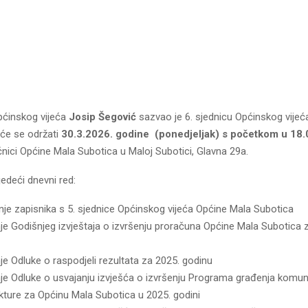
pćinskog vijeća
Josip Šegović
sazvao je 6. sjednicu Općinskog vije
 će se održati
30.3.2026. godine (ponedjeljak) s početkom u 18.0
ćnici Općine Mala Subotica u Maloj Subotici, Glavna 29a.
jedeći dnevni red:
nje zapisnika s 5. sjednice Općinskog vijeća Općine Mala Subotica
e Godišnjeg izvještaja o izvršenju proračuna Općine Mala Subotica 
e Odluke o raspodjeli rezultata za 2025. godinu
e Odluke o usvajanju izvješća o izvršenju Programa građenja komu
ukture za Općinu Mala Subotica u 2025. godini