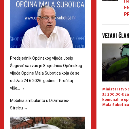
I
EN
P
VEZANI ČLA
Predsjednik Općinskog vijeća Josip
Šegović sazvao je 8. sjednicu Općinskog
vijeća Općine Mala Subotica koja će se
održati 24.6.2026. godine…
Pročitaj
 PALOVCU,
Općina Mala Subotica među
Ministarstvo 
više…
→
OPĆINI MALA
prvima u Hrvatskoj uključuje
35.200,00 € z
se u pilot projekt AI E-redar
komunalne op
Mobilna ambulanta u Držimurec-
Mala Subotica
Strelcu
→