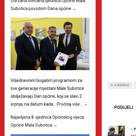
Održana svečana sjednica Općine Mala
Subotica povodom Dana općine
→
Višednevnim bogatim programom za
6. SJEDNICA
sve generacije mještani Male Subotice
obilježavaju Dan općine, koji se slavi 2.
srpnja, na datum kada…
Pročitaj više…
→
PODIJELI
Najavljena 8. sjednica Općinskog vijeća
Općine Mala Subotica
→
P