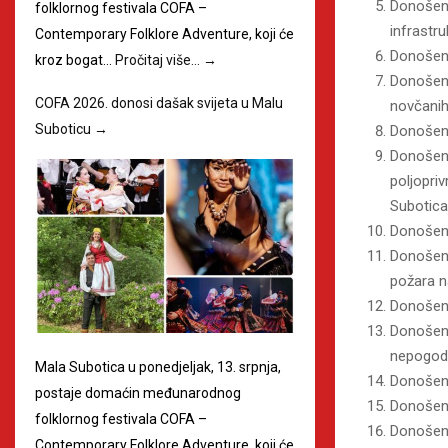
Donošenj
folklornog festivala COFA –
infrastr
Contemporary Folklore Adventure, koji će
Donošenj
kroz bogat…
Pročitaj više…
→
Donošenj
COFA 2026. donosi dašak svijeta u Malu
novčanih
Suboticu
→
Donošenj
Donošenj
poljopri
Subotica
Donošenj
Donošenj
požara n
Donošenj
Donošenj
nepogoda
Mala Subotica u ponedjeljak, 13. srpnja,
Donošenj
postaje domaćin međunarodnog
Donošenj
folklornog festivala COFA –
Donošenj
Contemporary Folklore Adventure, koji će