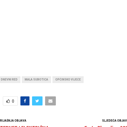
DNEVNI RED
MALA SUBOTICA
OPĆINSKO VIJEĆE
0
RIJAŠNJA OBJAVA
SLJEDEĆA OBJA