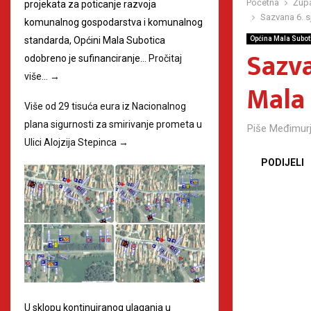
Početna
Župa
projekata za poticanje razvoja
Sazvana 6. s
komunalnog gospodarstva i komunalnog
Općina Mala Subot
standarda, Općini Mala Subotica
Sazva
odobreno je sufinanciranje…
Pročitaj
više…
→
Mala
Više od 29 tisuća eura iz Nacionalnog
plana sigurnosti za smirivanje prometa u
Piše
Međimurj
Ulici Alojzija Stepinca
→
PODIJELI
U sklopu kontinuiranog ulaganja u