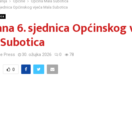
nija
Općine
Općina Mala Subotica
jednica Općinskog vijeća Mala Subotica
ica
na 6. sjednica Općinskog 
 Subotica
e Press
30. ožujka 2026
0
78
0