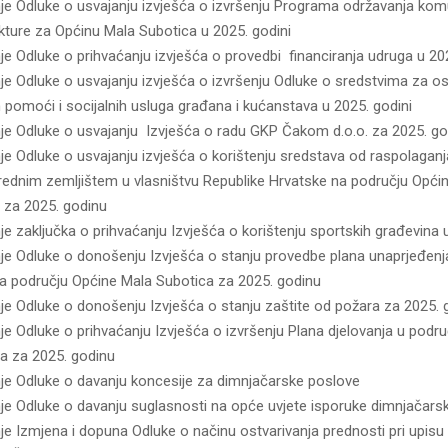
e Odluke o usvajanju izvješća o izvršenju Programa održavanja ko
ukture za Općinu Mala Subotica u 2025. godini
e Odluke o prihvaćanju izvješća o provedbi financiranja udruga u 202
e Odluke o usvajanju izvješća o izvršenju Odluke o sredstvima za os
 pomoći i socijalnih usluga građana i kućanstava u 2025. godini
e Odluke o usvajanju Izvješća o radu GKP Čakom d.o.o. za 2025. go
e Odluke o usvajanju izvješća o korištenju sredstava od raspolaganj
vrednim zemljištem u vlasništvu Republike Hrvatske na području Opći
 za 2025. godinu
e zaključka o prihvaćanju Izvješća o korištenju sportskih građevina u
e Odluke o donošenju Izvješća o stanju provedbe plana unaprjeđenja
a području Općine Mala Subotica za 2025. godinu
e Odluke o donošenju Izvješća o stanju zaštite od požara za 2025. 
e Odluke o prihvaćanju Izvješća o izvršenju Plana djelovanja u podru
 za 2025. godinu
e Odluke o davanju koncesije za dimnjačarske poslove
e Odluke o davanju suglasnosti na opće uvjete isporuke dimnjačarsk
e Izmjena i dopuna Odluke o načinu ostvarivanja prednosti pri upisu d