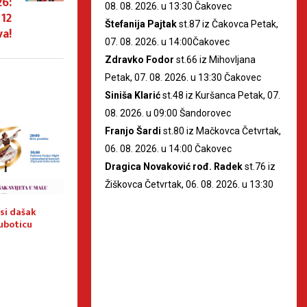
26:
08. 08. 2026. u 13:30 Čakovec
 12
Štefanija Pajtak
st.87 iz Čakovca Petak,
a!
07. 08. 2026. u 14:00Čakovec
Zdravko Fodor
st.66 iz Mihovljana
Petak, 07. 08. 2026. u 13:30 Čakovec
Siniša Klarić
st.48 iz Kuršanca Petak, 07.
08. 2026. u 09:00 Šandorovec
Franjo Šardi
st.80 iz Mačkovca Četvrtak,
06. 08. 2026. u 14:00 Čakovec
Dragica Novaković rođ. Radek
st.76 iz
Žiškovca Četvrtak, 06. 08. 2026. u 13:30
si dašak
COFA 2026. donosi dašak
Dani sela Palovec
Suboticu
svijeta u Malu Suboticu