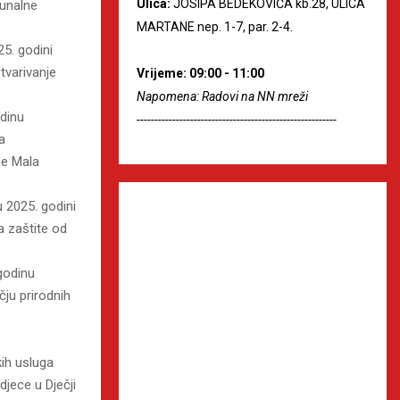
Ulica:
JOSIPA BEDEKOVIĆA kb.28, ULICA
munalne
MARTANE nep. 1-7, par. 2-4.
5. godini
tvarivanje
Vrijeme: 09:00 - 11:00
Napomena: Radovi na NN mreži
dinu
--------------------------------------------------------
a
ne Mala
 2025. godini
 zaštite od
godinu
čju prirodnih
ih usluga
jece u Dječji