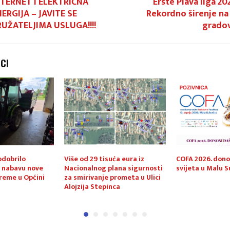
NTERNET I ELEKTRIČNA
Erste Plava liga 20
ERGIJA – JAVITE SE
Rekordno širenje na
RUŽATELJIMA USLUGA!!!!
gradov
NCI
odobrilo
Više od 29 tisuća eura iz
COFA 2026. dono
a nabavu nove
Nacionalnog plana sigurnosti
svijeta u Malu 
reme u Općini
za smirivanje prometa u Ulici
Alojzija Stepinca